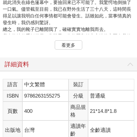
就此消失在綠色篷幕中，要撿回來已不可能了。我驚愕地倒抽了
一口氣。儘管截至目前，我已在野外生活了三十八天，這時間長
得足以讓我明白任何事情都可能會發生。話雖如此，當事情真的
發生時，我仍感到驚訝。
總之，我的靴子已離開我了，確確實實地離我而去。
我本能地伸手抓起另一隻靴子，像抱嬰兒般牢牢地將它壓在我的
胸口──雖然，這個行為根本不具意義。當一雙靴子少了一隻，剩
看更多
下一隻算什麼呢？它什麼也不是、毫無用處、注定一輩子是個孤
兒。對它，我不留一絲的憐憫。它只不過是一隻棕色皮製的
Raichle登山靴，龐大而笨重，有著紅色鞋帶和銀色金屬釦件。我
詳細資料
高高舉起剩下的那隻靴子，用盡全身的力氣扔下懸崖，看著它落
入蒼翠繁茂的林木間，看著它永遠地離開我的生命。
我孑然一身，打著赤腳。我二十六歲，是個孤兒，是「活生生的
語言
中文繁體
裝訂
流浪者」──這是數週前，我跟一個陌生人說我的名字，告訴他我
ISBN
9786263155275
分級
普通級
與這個世界有多麼疏離，他對我所下的評語。六歲，生父就從我
的生命裡缺席；二十二歲，母親過世。隨著她的死亡，繼父就從
商品規
曾如親父，漸漸變成一個偶然間認識的人。我的兩個手足因悲痛
頁數
400
21*14.8*1.8
格
漸行漸遠，為了維繫這個家，我所付出的努力也全都付諸流水，
最後，連我也放棄了，像他們一樣，轉身離去。
適讀年
出版地
台灣
全齡適讀
在朝著懸崖丟下靴子之前，有好幾年的時間，我也越過底線，將
齡
自己擲入失控脫序的深谷中。我曾憤怒地到處遊蕩、徘徊、自怨