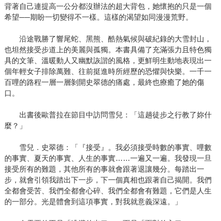
背著自己連提高一公分都沒辦法的超大背包，她懷抱的只是一個
希望──期盼一切變得不一樣。這樣的渴望如同漫漫荒野。
沿途戰勝了響尾蛇、黑熊、酷熱氣候與破紀錄的大雪封山，
也坦然接受步道上的美麗與孤獨。本書具備了充滿張力且特色獨
具的文筆、溫暖動人又幽默詼諧的風格，更鮮明生動地表現出一
個年輕女子排除萬難、往前挺進時所經歷的恐懼與快樂。一千一
百哩的路程一層一層剝開史翠德的痛處，最終也療癒了她的傷
口。
出書後歐普拉在節目中訪問雪兒：「這趟徒步之行教了妳什
麼？」
雪兒．史翠德：「『接受』。我必須接受時數的事實、哩數
的事實、夏天的事實、人生的事實……一遍又一遍。我發現一旦
接受所有的難題，其他所有的事就會跟著退讓幾分。每踏出一
步，就會引領我踏出下一步，下一個真相也跟著自己揭開。我們
全都會受苦、我們全都會心碎、我們全都會有難題，它們是人生
的一部分。光是體會到這項事實，對我就意義深遠。」