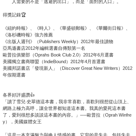
人需要的不是「逃避的出口」，而是「面對的入口」。
得獎記錄🏆
《紐約時報》、《時人》、《華盛頓郵報》、《華爾街日報》、
《洛杉磯時報》強力推薦
《出版人週刊》（Publishers Weekly）2012年最佳讀物
亞馬遜書店2012年編輯選書自傳類第一名
歐普拉俱樂部（Oprahs Book Club 2.0）2012年6月選書
美國獨立書商聯盟（IndieBound）2012年4月首選書
美國邦諾書店「發現新人」（Discover Great New Writers）2012
年假期選書
各界好評盛讚👍
「讀了雪兒‧史翠德這本書，我非常喜歡，喜歡到很想從山頂上、
網路上極力高呼，讓全世界都知道這本書。我真的愛死這本書
了，愛到很想多談談這本書的內容。」──歐普拉（Oprah Winfre
y），美國媒體女王
「這是一本充滿魅力與喚人情感的書。它寫的是失去，包括失去