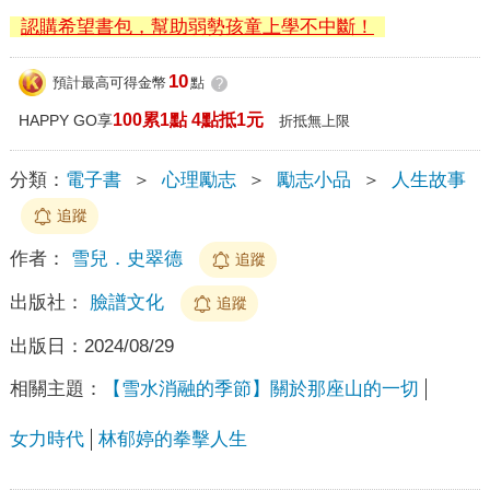
認購希望書包，幫助弱勢孩童上學不中斷！
10
預計最高可得金幣
點
?
100累1點 4點抵1元
HAPPY GO享
折抵無上限
分類：
電子書
＞
心理勵志
＞
勵志小品
＞
人生故事
追蹤
作者：
雪兒．史翠德
追蹤
出版社：
臉譜文化
追蹤
出版日：
2024/08/29
相關主題：
【雪水消融的季節】關於那座山的一切
女力時代
林郁婷的拳擊人生