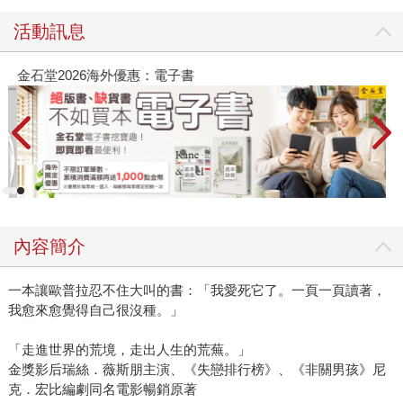
活動訊息
金石堂2026海外優惠：電子書
內容簡介
一本讓歐普拉忍不住大叫的書：「我愛死它了。一頁一頁讀著，
我愈來愈覺得自己很沒種。」
「走進世界的荒境，走出人生的荒蕪。」
金獎影后瑞絲．薇斯朋主演、《失戀排行榜》、《非關男孩》尼
克．宏比編劇同名電影暢銷原著