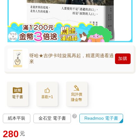
呀哈★吉伊卡哇旋風再起，精選周邊看過
加購
來
寫評價
電子書
喜歡+1
賺金幣
?
紙本平裝
金石堂 電子書
Readmoo 電子書
280
元