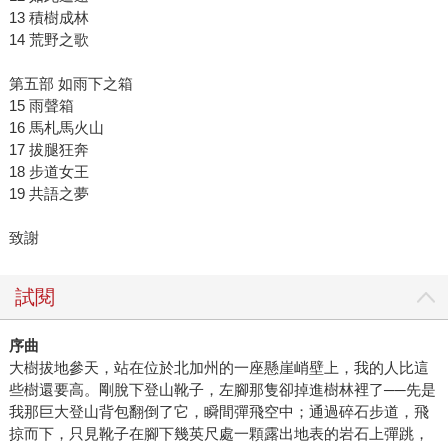
13 積樹成林
14 荒野之歌
第五部 如雨下之箱
15 雨聲箱
16 馬札馬火山
17 拔腿狂奔
18 步道女王
19 共語之夢
致謝
試閱
序曲
大樹拔地參天，站在位於北加州的一座懸崖峭壁上，我的人比這
些樹還要高。剛脫下登山靴子，左腳那隻卻掉進樹林裡了──先是
我那巨大登山背包翻倒了它，瞬間彈飛空中；通過碎石步道，飛
掠而下，只見靴子在腳下幾英尺處一顆露出地表的岩石上彈跳，