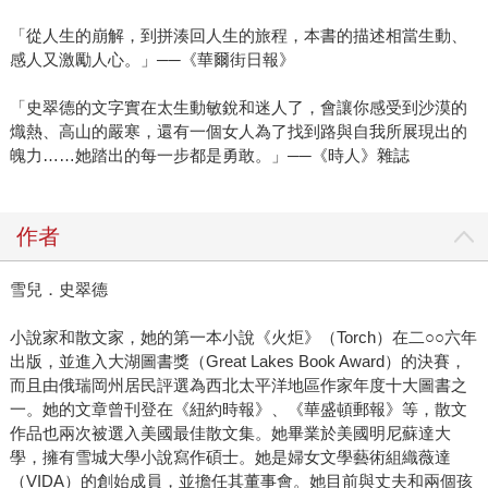
「從人生的崩解，到拼湊回人生的旅程，本書的描述相當生動、
感人又激勵人心。」──《華爾街日報》
「史翠德的文字實在太生動敏銳和迷人了，會讓你感受到沙漠的
熾熱、高山的嚴寒，還有一個女人為了找到路與自我所展現出的
魄力……她踏出的每一步都是勇敢。」──《時人》雜誌
作者
雪兒．史翠德
小說家和散文家，她的第一本小說《火炬》（Torch）在二○○六年
出版，並進入大湖圖書獎（Great Lakes Book Award）的決賽，
而且由俄瑞岡州居民評選為西北太平洋地區作家年度十大圖書之
一。她的文章曾刊登在《紐約時報》、《華盛頓郵報》等，散文
作品也兩次被選入美國最佳散文集。她畢業於美國明尼蘇達大
學，擁有雪城大學小說寫作碩士。她是婦女文學藝術組織薇達
（VIDA）的創始成員，並擔任其董事會。她目前與丈夫和兩個孩