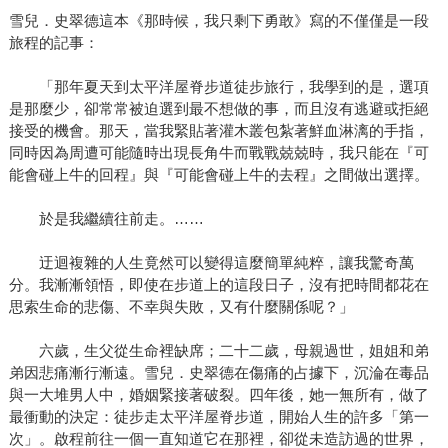
雪兒．史翠德這本《那時候，我只剩下勇敢》寫的不僅僅是一段
旅程的記事：
「那年夏天到太平洋屋脊步道徒步旅行，我學到的是，選項
是那麼少，卻常常被迫選到最不想做的事，而且沒有逃避或拒絕
接受的機會。那天，當我緊貼著灌木叢包紮著鮮血淋漓的手指，
同時因為周遭可能隨時出現長角牛而戰戰兢兢時，我只能在『可
能會碰上牛的回程』與『可能會碰上牛的去程』之間做出選擇。
於是我繼續往前走。……
迂迴複雜的人生竟然可以變得這麼簡單純粹，讓我驚奇萬
分。我漸漸領悟，即使在步道上的這段日子，沒有把時間都花在
思索生命的悲傷、不幸與失敗，又有什麼關係呢？」
六歲，生父從生命裡缺席；二十二歲，母親過世，姐姐和弟
弟因悲痛漸行漸遠。雪兒．史翠德在傷痛的占據下，沉淪在毒品
與一大堆男人中，婚姻緊接著破裂。四年後，她一無所有，做了
最衝動的決定：徒步走太平洋屋脊步道，開始人生的許多「第一
次」。啟程前往一個一直知道它在那裡，卻從未造訪過的世界，