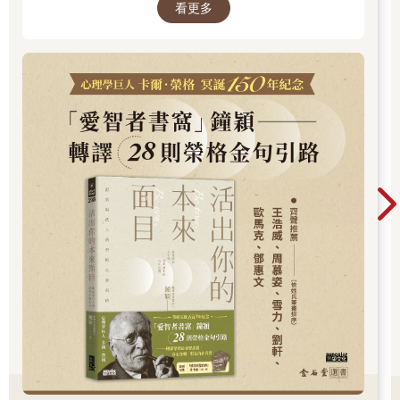
看更多
間，你是否忘了真正的自己？文字溫柔卻不逃避
特山脈［Cascades］）的山脊，一直延伸至加拿大邊境。這條路
線的直線距離大約是一千英里（約一千六百公里），但步道本身
現實，每一章都像一面鏡子，映照出你未曾察覺
的長度超過兩倍。太平洋屋脊步道橫貫加州、俄勒岡州、華盛頓
的自己……想知道如何開始這段心靈旅程嗎？
州的全長，途經國家公園、荒野地區，也穿過聯邦、部落和私人
土地；還跨過沙漠、山脈、雨林，穿越河流與公路。我把書翻回
封面，凝視著封面上那座被岩石峭壁包圍，滿是礫石的湖泊，以
及背景的蔚藍天空。我得獨自面對的課題。
低頭看著傷痕累累的光腳，以及那少數還剩下的腳趾甲。我的腳
看起來非常蒼白，一直到腳踝上方幾吋那一條不同膚色的交界
線，剛好位在平時穿的羊毛襪上緣。在那上方，我的小腿多毛、
肌肉飽滿、被陽光曬得金黃，布滿泥土灰塵和繁如星斗的淤青與
刮傷。我從莫哈維沙漠（Mojave Desert）出發，在到達俄勒岡州
與華盛頓州邊界，伸手碰觸到橫跨哥倫比亞河（Columbia
River）的那座橋之前，絕不放棄。那座橋有個宏偉霸氣的名字，
叫做「眾神之橋」（The Bridge of the Gods）。
眺望北方，朝著那座橋所在的方向看去，它浮現在我的腦海，像
是一座為我指路的燈塔。回頭望向南方，那是我曾走過的地方，
教育了我、磨練了我的荒野大地。考慮著所有的可行選項，我很
清楚，只有一個選擇，永遠只有一個選擇。
繼續走下去。