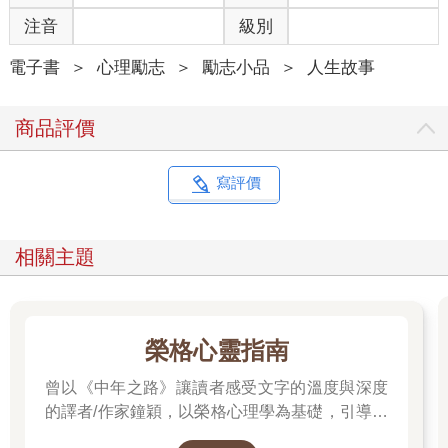
自艾，從明尼蘇達州到紐約，再到俄勒岡州，橫跨整個美國西
注音
級別
部，直到最後，一九九五年夏天，我赤著腳，發現：我以為自己
在這個世界上毫無羈絆，事實上深陷其中，注定與它命運交纏。
電子書
＞
心理勵志
＞
勵志小品
＞
人生故事
這是一個我一直知道它在那裡，卻從未造訪過的世界。一個當我
悲傷、困惑；在恐懼與希望中會蹣跚前往的世界。一個能讓我成
商品評價
為女人，而且是那種我知道我可以勝任的女人；同時也能讓我變
回小女孩的世界，一個量起來有兩英尺寬（約○．六公尺）、兩千
六百六十三英里長（約四二八六公里）的世界。
寫評價
這個世界有個名字──「太平洋屋脊步道」（Pacific Crest Trail,
PCT）。
七個月前，我第一次聽見它的名字。當時我住在明尼亞波里斯市
相關主題
（Minneapolis），整天抑鬱又絕望，與一個我依然深愛的男人處
於離婚邊緣。當我在戶外生活用品店裡排隊，等著為我的可摺疊
鏟子付帳時，在身旁的貨架上看到了一本書：《太平洋屋脊步道
首篇：加州》。我拿起它，翻到背面，閱讀著封底上的文字：太
榮格心靈指南
平洋屋脊步道，一條連綿的荒野步道，從加州的墨西哥邊境，沿
著九座山脈（拉古納山［Laguna］、聖加西圖山［San
曾以《中年之路》讓讀者感受文字的溫度與深度
Jacinto］、聖伯納迪諾山［San Bernardino］、聖蓋博山［San
的譯者/作家鐘穎，以榮格心理學為基礎，引導你
Gabriel］、列夫雷山［Li ebre］、德哈查比山［Tehachapi］、內
探索內在衝突與自我認識。在忙碌與外界期待之
華達山脈［Sierra Nevada］、克拉馬斯山［Klamath］、喀斯喀