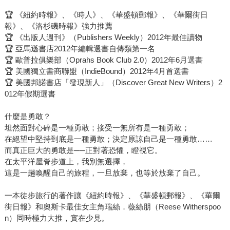
🏆 《紐約時報》、《時人》、《華盛頓郵報》、《華爾街日
報》、《洛杉磯時報》強力推薦
🏆 《出版人週刊》（Publishers Weekly）2012年最佳讀物
🏆 亞馬遜書店2012年編輯選書自傳類第一名
🏆 歐普拉俱樂部（Oprahs Book Club 2.0）2012年6月選書
🏆 美國獨立書商聯盟（IndieBound）2012年4月首選書
🏆 美國邦諾書店「發現新人」（Discover Great New Writers）2
012年假期選書
什麼是勇敢？
坦然面對心碎是一種勇敢；接受一無所有是一種勇敢；
在絕望中堅持到底是一種勇敢；決定原諒自己是一種勇敢……
而真正巨大的勇敢是──正對著恐懼，瞪視它。
在太平洋屋脊步道上，我別無選擇，
這是一趟喚醒自己的旅程，一旦放棄，也等於放棄了自己。
一本徒步旅行的著作讓《紐約時報》、《華盛頓郵報》、《華爾
街日報》和奧斯卡最佳女主角瑞絲．薇絲朋（Reese Witherspoo
n）同時極力大推，實在少見。