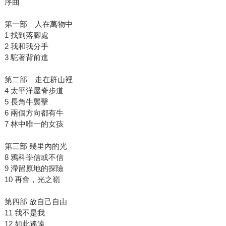
序曲
第一部 人在萬物中
1 找到落腳處
2 我和我分手
3 駝著背前進
第二部 走在群山裡
4 太平洋屋脊步道
5 長角牛襲擊
6 兩個方向都有牛
7 林中唯一的女孩
第三部 幾里內的光
8 鴉科學信或不信
9 滯留原地的探險
10 再會，光之嶺
第四部 放自己自由
11 我不是我
12 如此遙遠