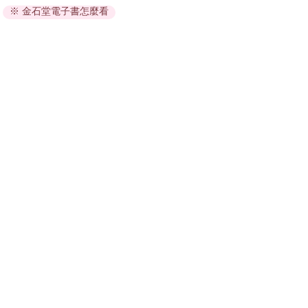
※ 金石堂電子書怎麼看
因版權保護，您在金石堂所購買的電子書僅能以金石堂專屬
的閱讀軟體開啟閱讀，無法以其他閱讀器或直接下載檔案。
依據「消費者保護法」第19條及行政院消費者保護處公告之
「通訊交易解除權合理例外情事適用準則」，非以有形媒介
提供之數位內容或一經提供即為完成之線上服務，經消費者
事先同意始提供。（如：電子書、電子雜誌、下載版軟體、
虛擬商品…等），
不受「網購服務需提供七日鑑賞期」的限
制
。為維護您的權益，建議您先使用「試閱」功能後再付款
購買。