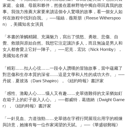
家庭、金錢、母親和夥伴，然後在叢林野地中獨自尋回真我的故
事。我強力推薦大家要來讀這個令人驚嘆的故事，看一個女人如
何在旅程中找到自我。」──瑞絲．薇斯朋（Reese Witherspoo
n），美國知名女演員
「本書的筆觸精闢、充滿魅力，寫出了憤怒、勇敢、悲傷、自
覺、救贖與原始自然。我想它注定讓許多人，而且無論是男人和
女人都會愛上它好一陣子。」──尼克．宏比（Nick Hornby），
美國知名作家
「精彩……扣人心弦……一段令人讚嘆的冒險故事，當中蘊藏了
對悲傷和生存本質的深省……這是文學和人性的成功大作。」──
丹妮．夏彼洛（Dani Shapiro），《紐約時報》書評家
「感性、激勵人心……懾人又有趣……史翠德難得的文采猶如釘
在箱子上的釘子嵌入人心。」──都威特．葛德納（Dwight Garne
r），《紐約時報》書評家
「一針見血、力道強勁……史翠德在字裡行間展現出用字的精煉
與詩意，她擁有每一位作家渴望的天賦。」──《華盛頓郵報》