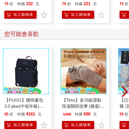
332
221
79
折
特價
元
79
折
特價
元
79
折
加入購物車
加入購物車
您可能會喜歡
【PUGO】聰明書包
【Timo】多功能震動
【日本
3.0 plus(中低年級)酷
恆溫關節按摩 (膝蓋/
騰 
黑 全新進化玩美上市
肩/手肘通用) 無線充電
涼感
4161
690
95
折
特價
元
特價
元
59
折
1290
加熱護膝 智能震動護
巾 
膝熱敷 【單入組】
毛巾
加入購物車
加入購物車