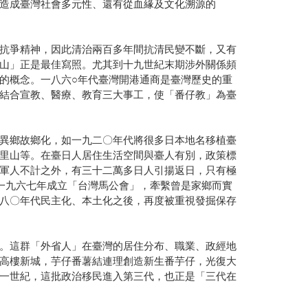
造成臺灣社會多元性、還有從血緣及文化溯源的
抗爭精神，因此清治兩百多年間抗清民變不斷，又有
山」正是最佳寫照。尤其到十九世紀末期涉外關係頻
的概念。一八六○年代臺灣開港通商是臺灣歷史的重
結合宣教、醫療、教育三大事工，使「番仔教」為臺
異鄉故鄉化，如一九二〇年代將很多日本地名移植臺
里山等。在臺日人居住生活空間與臺人有別，政策標
軍人不計之外，有三十二萬多日人引揚返日，只有極
一九六七年成立「台灣馬公會」，牽繫曾是家鄉而實
八〇年代民主化、本土化之後，再度被重視發掘保存
。這群「外省人」在臺灣的居住分布、職業、政經地
高樓新城，芋仔番薯結連理創造新生番芋仔，光復大
一世紀，這批政治移民進入第三代，也正是「三代在