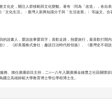
會文化史，關注人群移動與文化變貌。著有〈同為「改造」，各自表
的「文化生活」：臺灣人新興知識分子與「生活改善」〉等論文。合
蒻的說書人，愛說故事愛寫字；喜歡走路，熱愛旅行，最喜歡打開內
欲》、《好美麗株式會社：趣談日治時代粉領族》、《臺灣史不胡說
民服務、擔任廣播節目主持，二○一八年入圍廣播金鐘獎之社區關懷
為國立高雄師範大學教育博士學位學程博士生。