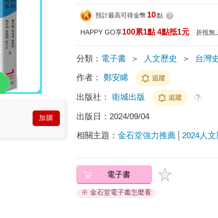
10
預計最高可得金幣
點
?
100累1點 4點抵1元
HAPPY GO享
折抵無
分類：
電子書
＞
人文歷史
＞
台灣
作者：
鄭安睎
追蹤
出版社：
衛城出版
追蹤
?
出版日：
2024/09/04
加購
相關主題：
金石堂強力推薦
2024人文
電子書
※ 金石堂電子書怎麼看