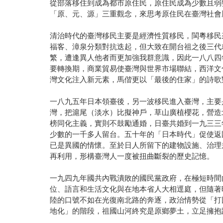
從部落移住到成為都市原住民，原住民成為少數且弱
「原、元、源」三重觀念，來思考原住民在臺灣社會
清治時代的臺灣移民主要是經濟性質移民，閩粵移民
福客、漳泉分類對抗迭起，但大致在開台祖之後三代
繁，遭逢異人他者而更加強我群意識，因此一八八四
要轉換期，商業貿易使臺灣與世界市場聯結，西洋文
灣文化注入新元素，馬偕更以「最後的住家」的詩歌
一八九五年日本領臺後，另一波移民進入臺灣，主要
灣，把滬尾（淡水）比擬神戶，草山廣植櫻花，營造
榜同化主義，實則不鼓勵通婚，日臺共婚到一九三三
少數的一千多人留台。五十年的「日本時代」促使返
已是異國的情懷。至於日人所留下的建物設施、治理
再利用，形構臺灣人一度被扭曲斷裂的歷史記憶。
一九四九年國共內戰潰敗的國民黨政府，在極短時間
位、語言和生活文化與在地本省人大相逕庭，但隨著
陸的口號不如在光復南北路的奔逐，政治情勢從「打
地化」的階段，祖國山河終究是原鄉夢土，立足擁抱