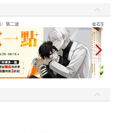
吃一點〉第二波
金石堂2026海