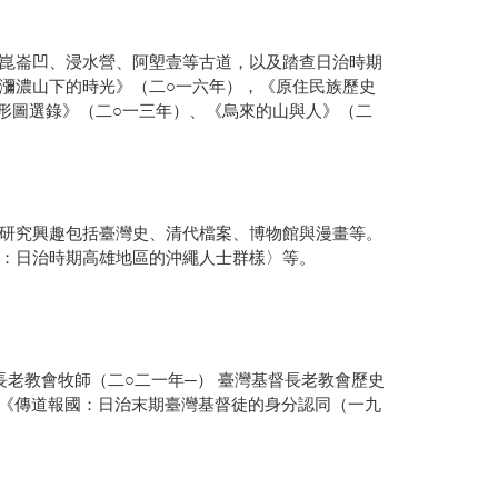
崑崙凹、浸水營、阿塱壹等古道，以及踏查日治時期
瀰濃山下的時光》（二○一六年），《原住民族歷史
形圖選錄》（二○一三年）、《烏來的山與人》（二
研究興趣包括臺灣史、清代檔案、博物館與漫畫等。
：日治時期高雄地區的沖繩人士群樣〉等。
老教會牧師（二○二一年─） 臺灣基督長老教會歷史
有《傳道報國：日治末期臺灣基督徒的身分認同（一九