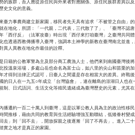
勢的族群，吾人應從原住民與外來者對應關係、原住民族群差異以及
歷史文化的意義。
來臺力事農商建立新家園，移民者先天具有追求「不被管之自由」的
就在地化，所謂：「一代親，二代表，三代散了了」、「臺灣不認唐
年「西仔反」（法軍攻臺）時出現「西仔來打咱臺灣」之臺灣共同體
化也透過西教傳播導入臺灣，強調本土神學的新教在臺灣南北並進，
對異人異教在地化作最佳的詮釋。
是日籍的公教軍警為主及部分商工農漁人士，他們來到南國臺灣後將
北投溫泉浴場，多處山岳也命名為富士山，如八里的尖山和苗栗的加
年才得到法律正式認可，日臺人之間還是存在相當大的差異。終戰後
國的日人在一九五○年成立「台灣協會」，連在離島的澎湖日人也在
規制、日式語詞、生活文化等殖民遺緒成為臺灣歷史的元素，尤其在
內播遷約一百二十萬人到臺灣，這是以軍公教人員為主的政治性移民
時間推移，藉由共同的教育與生活經驗增強互動聯結，低矮眷村變成
回去」到「回不去」，開放探親之後逐漸「回了不再去」。進入二十
踏實之地才是真正的家園。