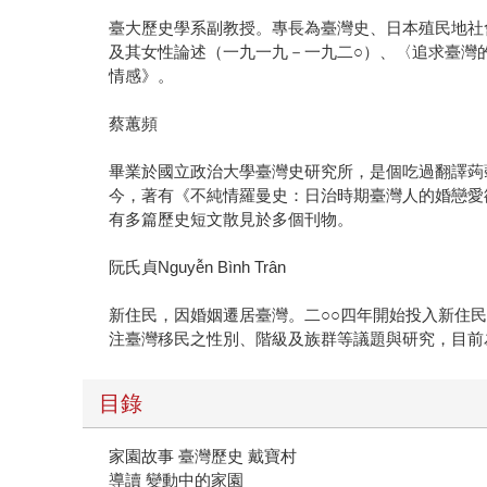
臺大歷史學系副教授。專長為臺灣史、日本殖民地社
及其女性論述（一九一九－一九二○）、〈追求臺灣
情感》。
蔡蕙頻
畢業於國立政治大學臺灣史研究所，是個吃過翻譯蒟
今，著有《不純情羅曼史：日治時期臺灣人的婚戀愛
有多篇歷史短文散見於多個刊物。
阮氏貞Nguyễn Bình Trân
新住民，因婚姻遷居臺灣。二○○四年開始投入新住
注臺灣移民之性別、階級及族群等議題與研究，目前
目錄
家園故事 臺灣歷史 戴寶村
導讀 變動中的家園