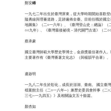
鄭安
睎
一九七二年出生於臺灣屏東，從大學時期開始喜歡登
隘勇線與理蕃道路，足跡遍佈全臺。目前任職於國立
地圖集》（二○一六年）、《臺灣登山史：總論》（
○○九年）、《臺灣最後祕境－清代關門古道》（二○
蔡承豪
國立臺灣師範大學歷史學博士，金鼎獎最佳著作人。
主要著作有《臺灣番薯文化志》（與楊韻平合著）、
盧啟明
一九八二年生於彰化，成長於澎湖、臺南。 國立臺灣
檔案館主任（二○一八年─）兼歷史委員會幹事（二
三七─一九四五）》及相關論文五十餘篇。
顏杏如