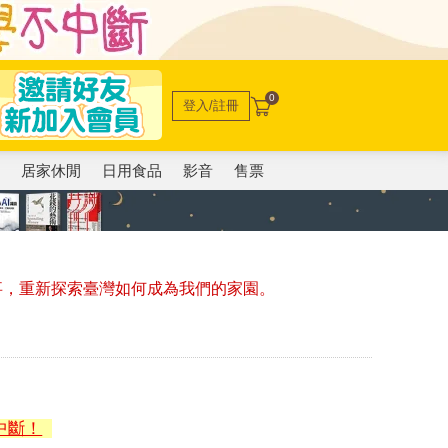
0
登入/註冊
電
居家休閒
日用食品
影音
售票
故事，重新探索臺灣如何成為我們的家園。
中斷！