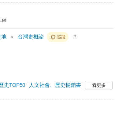
上限
史地
＞
台灣史概論
追蹤
?
歷史TOP50
人文社會、歷史暢銷書
看更多