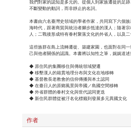
我們對家的認知是多元的。從個人到家族遷徙的足跡
不斷變動的動詞，而非靜止的名詞。
本書由六名臺灣史領域的學者作家，共同寫下六個族
海時代，跟著商貿與統治者腳步抵達的漢人；隨著宗
人；二戰後形成特有眷村聚落文化的外省人，以及二
這些族群在島上流轉遷徙、築建家園，也面對在同一
己與他者關係的認識。本書將以知性之筆，娓娓道述
◆ 原住民的集團移住與傳統領域變遷
◆ 移墾漢人的籍貫地理分布與文化在地移轉
◆ 基督教長老教會的信仰傳播與本土認同
◆ 在臺日人的原鄉風景與帝國／島國空間移轉
◆ 外省群體的眷村文化與世代認同更迭
◆ 新住民群體從被汙名化標籤到發展多元異國文化
作者