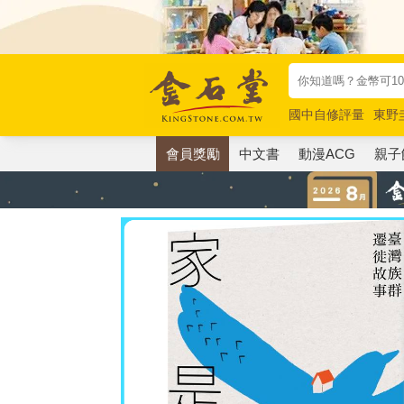
國中自修評量
東野
唯紅花綻放
奧德賽
會員獎勵
中文書
動漫ACG
親子