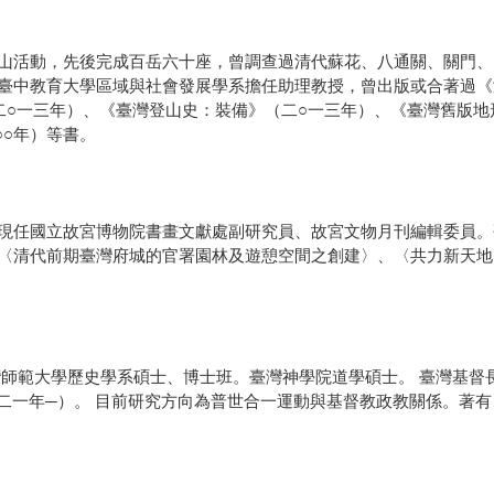
山活動，先後完成百岳六十座，曾調查過清代蘇花、八通關、關門、
臺中教育大學區域與社會發展學系擔任助理教授，曾出版或合著過《
二○一三年）、《臺灣登山史：裝備》（二○一三年）、《臺灣舊版地
○○年）等書。
現任國立故宮博物院書畫文獻處副研究員、故宮文物月刊編輯委員。
〈清代前期臺灣府城的官署園林及遊憩空間之創建〉、〈共力新天地
師範大學歷史學系碩士、博士班。臺灣神學院道學碩士。 臺灣基督長
○二一年─）。 目前研究方向為普世合一運動與基督教政教關係。著