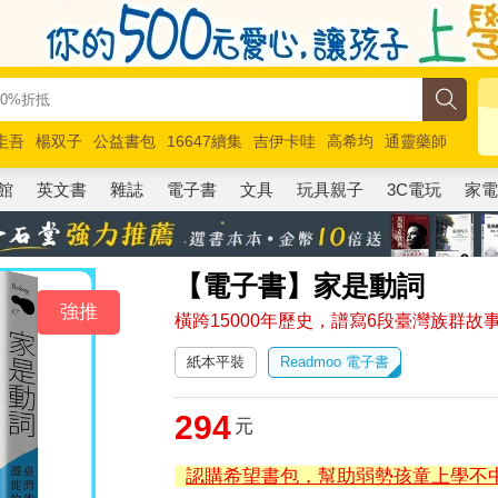
圭吾
楊双子
公益書包
16647續集
吉伊卡哇
高希均
通靈藥師
路邊攤新作
馬斯克
玩具總動員5
超慢跑
館
英文書
雜誌
電子書
文具
玩具親子
3C電玩
家
【電子書】家是動詞
強推
橫跨15000年歷史，譜寫6段臺灣族群
紙本平裝
Readmoo 電子書
294
元
認購希望書包，幫助弱勢孩童上學不