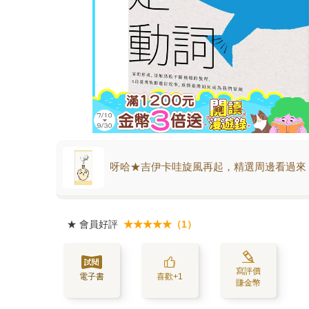
呀哈★吉伊卡哇旋風再起，精選周邊看過來
★
會員好評
★★★★★（1）
寫評價
電子書
喜歡+1
賺金幣