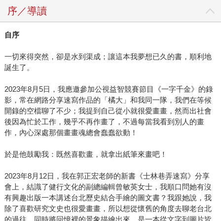
序／導讀
自序
一切來得突然，卻是水到渠成；讓這本我夢想已久的書，順利地
誕生了。
2023年8月5日，我應邀參加公視益智競賽節目《一字千金》的錄
影，常在網路分享速寫作品的「橘大」和我同一隊，我們在等候
開錄的空檔聊了不少；我提到自己從小就很愛畫畫，然而出社會
後因為忙於工作，幾乎不再作畫了，不過每當我看到別人的畫
作，內心深處那個畫畫魂總會蠢蠢欲動！
於是他鼓勵我：既然喜歡畫，就拿出紙筆來畫吧！
2023年8月12日，我在郭正宏老師的新書《士林巷弄速寫》分享
會上，結識了健行文化的副總編輯曾敏英女士，我順口問她有沒
有興趣出版一本講述台北歷史結合手繪的圖文書？我跟她說，我
除了喜歡研究文史也很愛畫畫，所以想從懷舊的角度去聊老台北
的過往，同時將回憶裡的景象描繪出來，是一本從文字到圖片皆