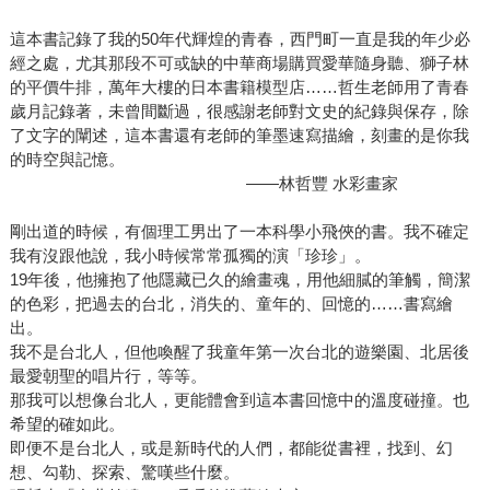
這本書記錄了我的50年代輝煌的青春，西門町一直是我的年少必
經之處，尤其那段不可或缺的中華商場購買愛華隨身聽、獅子林
的平價牛排，萬年大樓的日本書籍模型店……哲生老師用了青春
歲月記錄著，未曾間斷過，很感謝老師對文史的紀錄與保存，除
了文字的闡述，這本書還有老師的筆墨速寫描繪，刻畫的是你我
的時空與記憶。
――林哲豐 水彩畫家
剛出道的時候，有個理工男出了一本科學小飛俠的書。我不確定
我有沒跟他說，我小時候常常孤獨的演「珍珍」。
19年後，他擁抱了他隱藏已久的繪畫魂，用他細膩的筆觸，簡潔
的色彩，把過去的台北，消失的、童年的、回憶的……書寫繪
出。
我不是台北人，但他喚醒了我童年第一次台北的遊樂園、北居後
最愛朝聖的唱片行，等等。
那我可以想像台北人，更能體會到這本書回憶中的溫度碰撞。也
希望的確如此。
即便不是台北人，或是新時代的人們，都能從書裡，找到、幻
想、勾勒、探索、驚嘆些什麼。