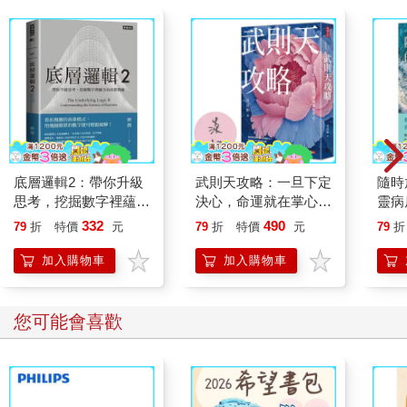
底層邏輯2：帶你升級
武則天攻略：一旦下定
隨時
思考，挖掘數字裡蘊含
決心，命運就在掌心！
靈病
的商業寶藏
【作者親簽版】
分
332
490
79
折
特價
元
79
折
特價
元
79
折
加入購物車
加入購物車
您可能會喜歡