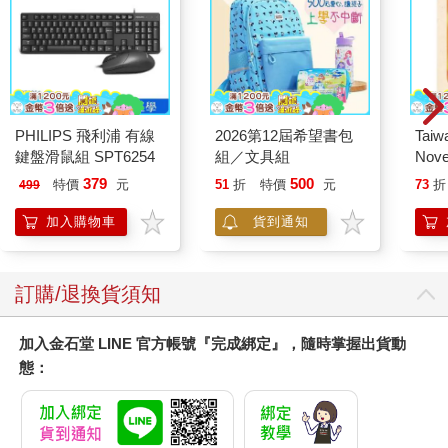
PHILIPS 飛利浦 有線
2026第12屆希望書包
Taiw
鍵盤滑鼠組 SPT6254
組／文具組
Nove
editi
379
500
特價
元
51
折
特價
元
73
折
499
加入購物車
貨到通知
訂購/退換貨須知
加入金石堂 LINE 官方帳號『完成綁定』，隨時掌握出貨動
態：