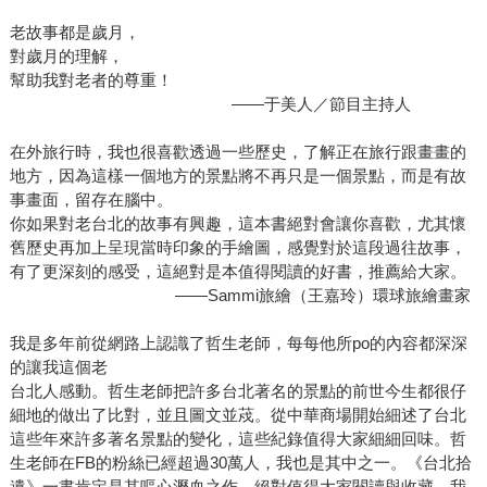
老故事都是歲月，
對歲月的理解，
幫助我對老者的尊重！
——于美人／節目主持人
在外旅行時，我也很喜歡透過一些歷史，了解正在旅行跟畫畫的
地方，因為這樣一個地方的景點將不再只是一個景點，而是有故
事畫面，留存在腦中。
你如果對老台北的故事有興趣，這本書絕對會讓你喜歡，尤其懷
舊歷史再加上呈現當時印象的手繪圖，感覺對於這段過往故事，
有了更深刻的感受，這絕對是本值得閱讀的好書，推薦給大家。
――Sammi旅繪（王嘉玲）環球旅繪畫家
我是多年前從網路上認識了哲生老師，每每他所po的內容都深深
的讓我這個老
台北人感動。哲生老師把許多台北著名的景點的前世今生都很仔
細地的做出了比對，並且圖文並荗。從中華商場開始細述了台北
這些年來許多著名景點的變化，這些紀錄值得大家細細回味。哲
生老師在FB的粉絲已經超過30萬人，我也是其中之一。《台北拾
遺》一書肯定是其嘔心瀝血之作，絕對值得大家閱讀與收藏，我