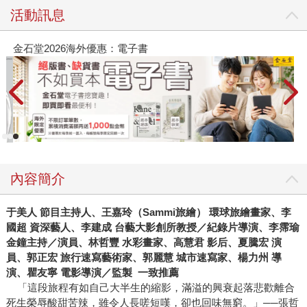
活動訊息
金石堂2026海外優惠：電子書
內容簡介
于美人 節目主持人、王嘉玲（Sammi旅繪） 環球旅繪畫家、李
國超 資深藝人、李建成 台藝大影創所教授／紀錄片導演、李霈瑜
金鐘主持／演員、林哲豐 水彩畫家、高慧君 影后、夏騰宏 演
員、郭正宏 旅行速寫藝術家、郭麗慧 城市速寫家、楊力州 導
演、瞿友寧 電影導演／監製 一致推薦
「這段旅程有如自己大半生的縮影，滿溢的興衰起落悲歡離合
死生榮辱酸甜苦辣，雖令人長嗟短嘆，卻也回味無窮。」──張哲