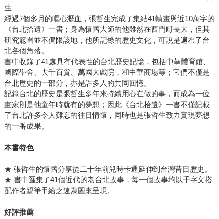
生
經過7個多月的嘔心瀝血，張哲生完成了集結41幀畫與近10萬字的
《台北拾遺》一書；身為懷舊大師的他雖然在西門町長大，但其
研究範圍並不侷限該地，他所記錄的歷史文化，可說是遍布了台
北各個角落。
書中收錄了41處具有代表性的台北歷史記憶，包括中華體育館、
國際學舍、大千百貨、萬國大戲院，和中華商場等；它們不僅是
台北歷史的一部分，亦是許多人的共同回憶。
記錄台北的歷史是張哲生多年來持續用心在做的事，而成為一位
畫家則是他童年時就有的夢想；因此《台北拾遺》一書不僅記載
了台北許多令人難忘的往日情懷，同時也是張哲生致力實現夢想
的一番成果。
本書特色
★ 張哲生的懷舊分享從二十年前兒時卡通延伸到台灣昔日歷史。
★ 書中匯集了41個近代的老台北故事，每一個故事均以千字文搭
配作者親筆手繪之速寫圖來呈現。
好評推薦