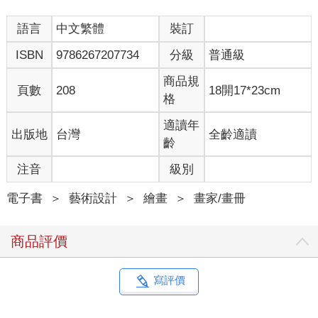
語言
中文繁體
裝訂
ISBN
9786267207734
分級
普通級
商品規
頁數
208
18開17*23cm
格
適讀年
出版地
台灣
全齡適讀
齡
注音
級別
電子書
＞
藝術設計
＞
繪畫
＞
畫家/畫冊
商品評價
寫評價