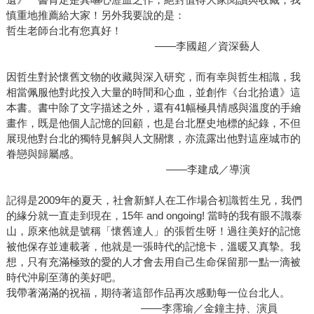
慎重地推薦給大家！另外我要說的是：
哲生老師台北有您真好！
――李國超／資深藝人
因哲生對於懷舊文物的收藏與深入研究，而有幸與哲生相識，我
相當佩服他對此投入大量的時間和心血，並創作《台北拾遺》這
本書。書中除了文字描述之外，還有41幅極具情感與溫度的手繪
畫作，既是他個人記憶的回顧，也是台北歷史地標的紀錄，不但
展現他對台北的獨特見解與人文關懷，亦流露出他對這座城市的
眷戀與歸屬感。
――李建成／導演
記得是2009年的夏天，社會新鮮人在工作場合初識哲生兄，我們
的緣分就一直走到現在，15年 and ongoing! 當時的我有眼不識泰
山，原來他就是號稱「懷舊達人」的張哲生呀！過往美好的記憶
被他保存並連載著，他就是一張時代的記憶卡，溫暖又真摯。我
想，只有充滿極致的愛的人才會去用自己生命保留那一點一滴被
時代沖刷至薄的美好吧。
我帶著滿滿的祝福，期待著這部作品再次感動每一位台北人。
——李霈瑜／金鐘主持、演員