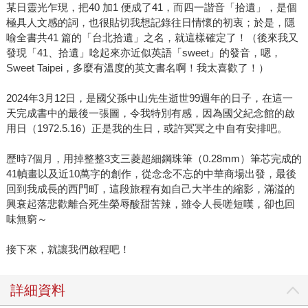
某日靈光乍現，把40 加1 便成了41，而四一諧音「拾遺」，是個
極具人文感的詞，也很貼切我想記錄往日情懷的初衷；於是，隱
喻全書共41 篇的「台北拾遺」之名，就這樣確定了！（後來我又
發現「41、拾遺」唸起來亦近似英語「sweet」的發音，嗯，
Sweet Taipei，多麼有溫度的英文書名啊！我太喜歡了！）
2024年3月12日，是國父孫中山先生逝世99週年的日子，在這一
天完成書中的最後一張圖，令我特別有感，因為國父紀念館的啟
用日（1972.5.16）正是我的生日，或許冥冥之中自有安排吧。
歷時7個月，用掉整整3支三菱超細鋼珠筆（0.28mm）筆芯完成的
41幀畫以及近10萬字的創作，從念念不忘的中華商場出發，最後
回到我成長的西門町，這段旅程有如自己大半生的縮影，滿溢的
興衰起落悲歡離合死生榮辱酸甜苦辣，雖令人長嗟短嘆，卻也回
味無窮～
接下來，就讓我們啟程吧！
詳細資料