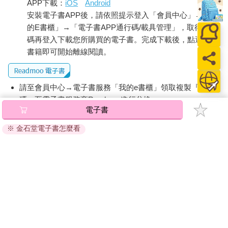
APP下載：
iOS
Android
安裝電子書APP後，請依照提示登入「會員中心」→「我
的E書櫃」→「電子書APP通行碼/載具管理」，取得通行
碼再登入下載您所購買的電子書。完成下載後，點選任一
書籍即可開始離線閱讀。
請至會員中心→電子書服務「我的e書櫃」領取複製『兌換
碼』至電子書服務商Readmoo進行兌換。
電子書
退換貨須知：
※ 金石堂電子書怎麼看
因版權保護，您在金石堂所購買的電子書僅能以金石堂專屬
的閱讀軟體開啟閱讀，無法以其他閱讀器或直接下載檔案。
依據「消費者保護法」第19條及行政院消費者保護處公告之
「通訊交易解除權合理例外情事適用準則」，非以有形媒介
提供之數位內容或一經提供即為完成之線上服務，經消費者
事先同意始提供。（如：電子書、電子雜誌、下載版軟體、
虛擬商品…等），
不受「網購服務需提供七日鑑賞期」的限
制
。為維護您的權益，建議您先使用「試閱」功能後再付款
購買。