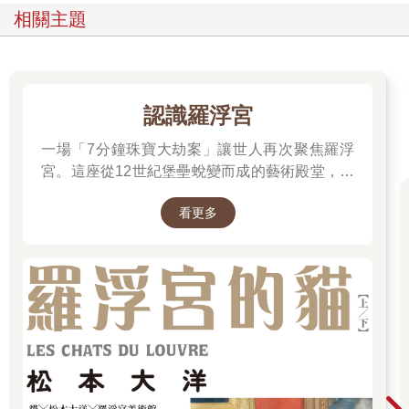
相關主題
認識羅浮宮
一場「7分鐘珠寶大劫案」讓世人再次聚焦羅浮
宮。這座從12世紀堡壘蛻變而成的藝術殿堂，收
藏著《蒙娜麗莎》與《勝利女神》等無價之寶。
看更多
一起深入探尋羅浮宮八百年的歷史、珍藏的秘密
與永恆的藝術魅力。