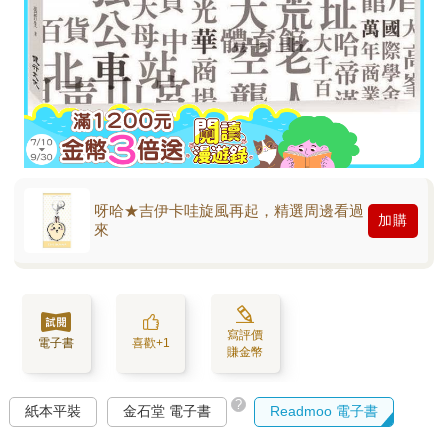
呀哈★吉伊卡哇旋風再起，精選周邊看過
加購
來
寫評價
電子書
喜歡+1
賺金幣
?
紙本平裝
金石堂 電子書
Readmoo 電子書