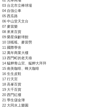
02 光華商場
03 台北市立棒球場
04 自強公車
05 西瓜路
06 中山堂天文台
07 麥當樂
08 來來百貨
09 榮星保齡球館
10 頂呱呱、麥當勞
11 國際學舍
12 萬年商業大樓
13 西門町的老天祿
14 艋舺青山宮、艋舺大拜拜
15 南美咖啡、蜂大咖啡
16 生生皮鞋
17 行天宮
18 高峯百貨
19 大千百貨
20 西門紅樓
21 學生儲金簿
22 大同水上樂園