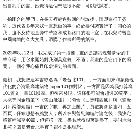
出自我手的書。她覺得這個想法很不錯，可以試試看。
一拍即合的我們，在幾天裡經過數回的討論後，隨即進行了簽
約，這代表多年來我一直想做的事，終於要付諸實行了！開心的
我，迫不及待地直奔中華路和成都路口的地下室，在我兒時曾是
中國書城的久大文具，添購了作畫所需的紙筆。
2023年8月22日，我完成了第一張圖，畫的是讓我魂縈夢牽的中
華商場，用它來開始對我別具意義；不過，我畫的是它倒下的瞬
間，一個令我心痛且印象深刻的畫面。
最初，我想把這本書取名為「老台北101」，一方面用來和象徵現
代化的台灣最高建築物Taipei 101作對比，一方面是因為我打算寫
101篇文、畫101幀圖。但後來發現，這樣很可能會超過20萬字，
大概等同金庸筆下《雪山飛狐》（包含《白馬嘯西風》與《鴛鴦
刀》兩部短篇）一書的字數，再加上圖片，頁數將會多達四、五
百頁，仔細想想有點驚人；所以在與曾副總編討論之後，我決定
將篇幅減至40篇，但這樣一來，書名就得跟著調整了，要叫老台
北40？還是老台北事實？都不是很理想。