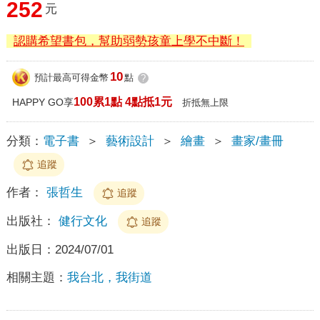
252
元
認購希望書包，幫助弱勢孩童上學不中斷！
10
預計最高可得金幣
點
?
100累1點 4點抵1元
HAPPY GO享
折抵無上限
分類：
電子書
＞
藝術設計
＞
繪畫
＞
畫家/畫冊
追蹤
作者：
張哲生
追蹤
出版社：
健行文化
追蹤
出版日：
2024/07/01
相關主題：
我台北，我街道