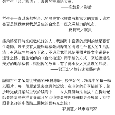
張哲生「台北拾遺」，暖暖的推薦給大家。
——高慧君／影后
哲生哥一直以來都對台北的歷史文化推廣有相當大的貢獻，這本
書更是讓我瞭解我所居住的台北是一座充滿魅力的城市。
――夏騰宏／演員
能夠將舊日時光細數紀錄的人，我腦海中直覺的想到的就是張哲
生老師。幾乎沒有人能夠這樣鉅細靡遺的將過往台北人的生活點
滴，有系統性的保存下來，不過畢竟單純使用照片跟文字還是有
遺珠之憾，哲生老師的《台北拾遺》用手繪的方式，來述說過往
美好的地景樣貌，讓記憶的故事，有了傳承及人文溫度的展現。
――郭正宏／旅行速寫藝術家
認識哲生老師是從被他的FB粉專吸引後開始的，粉專中的每一幀
老照片，每一段屬於過去歲月的記憶，在老師的分享描述下，兒
少時光歲月躍然重現於腦海中……令人沉醉無法自拔！在得知老
師要將這些充滿青春歲月的回憶寶盒整理成冊時更是興奮，期待
跟著老師的步伐踏上回憶的舊時光之旅！
――郭麗慧／城市速寫家