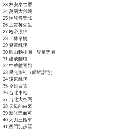
23 林安泰古厝
24 萬國大戲院
25 淘兒音樂城
26 王貫英先生
27 哈帝漢堡
28 士林吊橋
29 兒童戲院
30 圓山動物園、兒童樂園
31 建成圓環
32 中華體育館
33 星光旅社（艋舺謝宅）
34 遠東戲院
35 今日百貨
36 台北車站
37 台北大空襲
38 天母的由來
39 新光巴而可
40 人力三輪車
41 西門徒步區