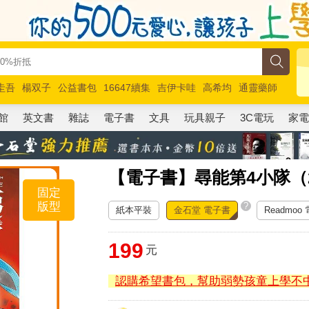
圭吾
楊双子
公益書包
16647續集
吉伊卡哇
高希均
通靈藥師
路邊攤新作
馬斯克
玩具總動員5
超慢跑
館
英文書
雜誌
電子書
文具
玩具親子
3C電玩
家
【電子書】尋能第4小隊（
固定
版型
?
紙本平裝
金石堂 電子書
Readmoo
199
元
認購希望書包，幫助弱勢孩童上學不