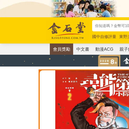
國中自修評量
東野
唯紅花綻放
奧德賽
會員獎勵
中文書
動漫ACG
親子