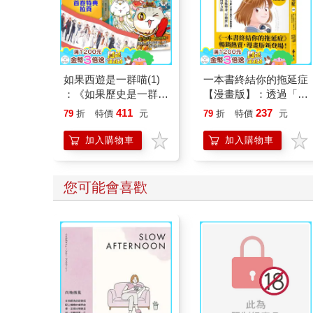
如果西遊是一群喵(1)
一本書終結你的拖延症
：《如果歷史是一群
【漫畫版】：透過「小
喵》作者最新力作，附
行動」打開大腦的行動
411
237
79
折
特價
元
79
折
特價
元
【首卷特典】拉頁
開關，懶人也能變身
「行動派」的37個科
加入購物車
加入購物車
學方法
您可能會喜歡