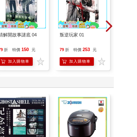
請解開故事謎底 04
叛逆玩家 01
腎臟求
40歲
就告訴
150
253
79
折
特價
元
79
折
特價
元
79
折
加入購物車
加入購物車
加