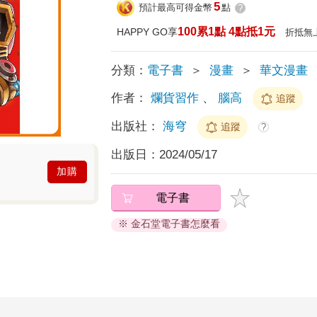
5
預計最高可得金幣
點
?
100累1點 4點抵1元
HAPPY GO享
折抵無
分類：
電子書
＞
漫畫
＞
華文漫畫
作者：
爛貨習作
、
腦高
追蹤
出版社：
海穹
追蹤
?
出版日：
2024/05/17
加購
電子書
※ 金石堂電子書怎麼看