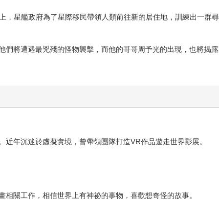
星艦上，星艦政府為了星際移民帶領人類前往新的居住地，訓練出一群
他們將遭遇最兇殘的怪物襲擊，而他的哥哥周予光的出現，也將揭露
。近年沉迷於虛擬實境，曾帶領團隊打造VR作品遊走世界影展。
畫相關工作，相信世界上有神祕的事物，喜歡想奇怪的故事。