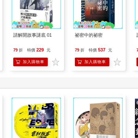
請解開故事謎底 01
祕密中的祕密
229
537
79
折
特價
元
79
折
特價
元
加入購物車
加入購物車