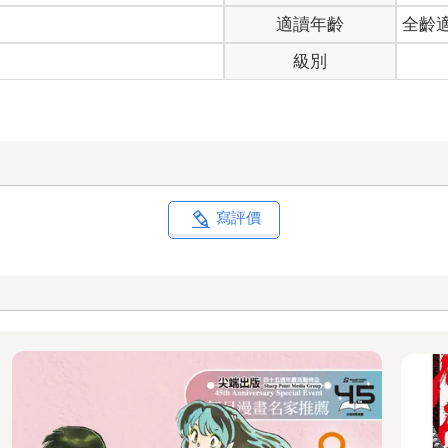
適讀年齡
全齡
級別
寫評價