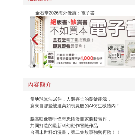
金石堂2026海外優惠：電子書
內容簡介
當地球無法居住，人類存亡的關鍵能源，
竟來自那些被遺棄如喪屍般的AI仿生械體內！
腦高映像聯手怪奇恐怖漫畫家爛貨習作，
共同打造的最新科幻動作冒險作品——
台灣末世科幻漫畫，第二集故事強勢再臨！！