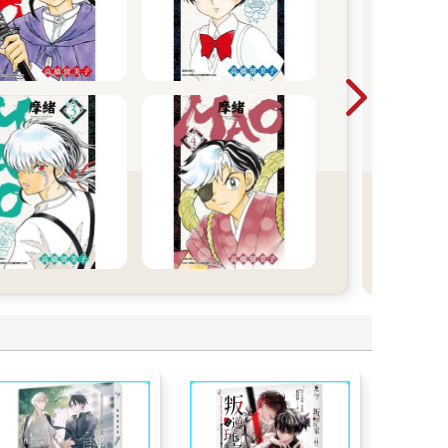
從黑
能用
心的
的掙
瞬間
笑、
《奈
異世
推出
一次
年代
畫世