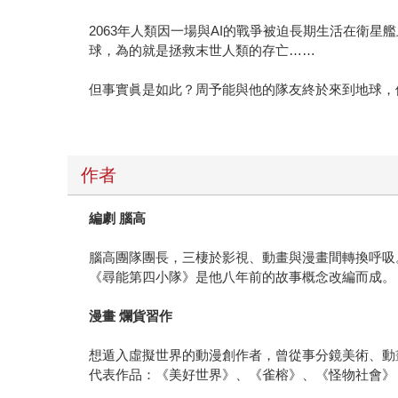
2063年人類因一場與AI的戰爭被迫長期生活在衛
球，為的就是拯救末世人類的存亡……
但事實眞是如此？周予能與他的隊友終於來到地球，
作者
編劇
腦高
腦高團隊團長，三棲於影視、動畫與漫畫間轉換呼吸
《尋能第四小隊》是他八年前的故事概念改編而成。
漫畫
爛貨習作
想遁入虛擬世界的動漫創作者，曾從事分鏡美術、動
代表作品：《美好世界》、《雀榕》、《怪物社會》