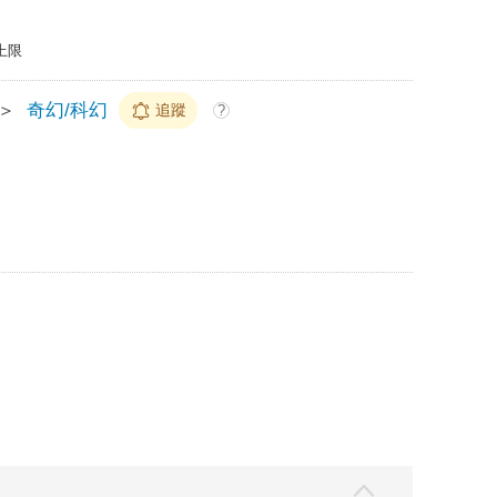
上限
＞
奇幻/科幻
追蹤
?