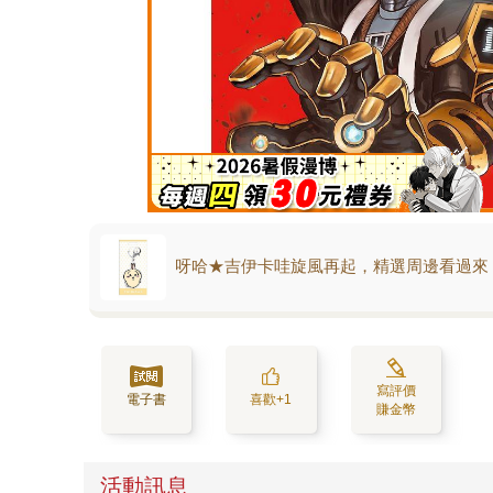
呀哈★吉伊卡哇旋風再起，精選周邊看過來
寫評價
電子書
喜歡+1
賺金幣
活動訊息