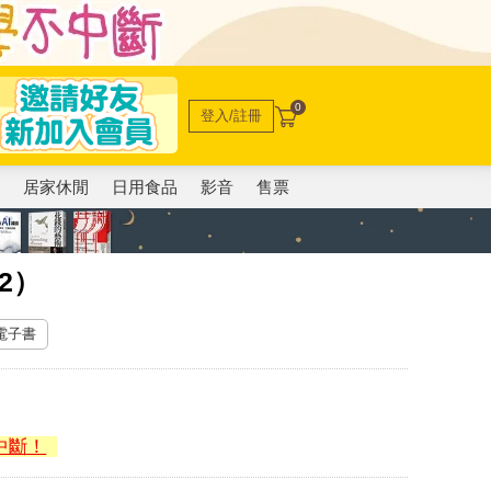
0
登入/註冊
電
居家休閒
日用食品
影音
售票
2）
 電子書
中斷！