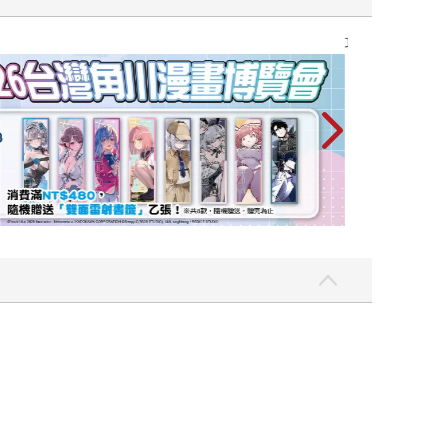
攻殼機動隊 (199