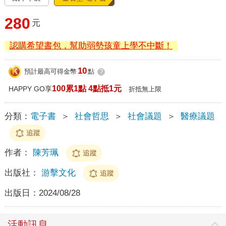
280
元
認購希望書包，幫助弱勢孩童上學不中斷！
10
預計最高可得金幣
點
?
100累1點 4點抵1元
HAPPY GO享
折抵無上限
分類：
電子書
＞
社會哲思
＞
社會議題
＞
醫療議題
追蹤
作者：
陳芳珮
追蹤
出版社：
游擊文化
追蹤
出版日：
2024/08/28
活動訊息