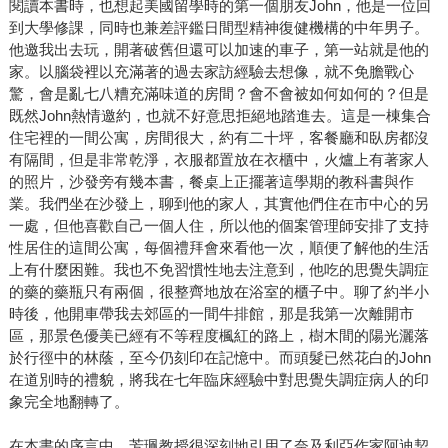
閱讀本書時，也想起美國留學時的第一個朋友John，他是一位回
到大學修課，同時也兼差評鑑日間型精神復健機構的中年男子。
他邀我出去玩，開著破舊但還可以加速的車子，第一站就是他的
家。以腦袋裡以充滿著的過去家訪經驗去想像，就不免膽戰心
驚，會是亂七八糟充滿味道的房間？會不會被如何如何的？但是
既然John熱情邀約，也就不好意思拒絕地踏進去。這是一棟集合
住宅裡的一間公寓，房間很大，約有二十坪，客餐廳和臥房都沒
有隔間，但是非常乾淨，衣服都置放在衣櫃中，火爐上有著家人
的照片，沙發旁有幾本書，餐桌上正擺著這學期的教科書與作
業。我們坐在沙發上，聊到他的家人，其實他們住在市中心的另
一處，但他喜歡自己一個人住，所以他的個案管理師安排了支持
性居住的這間公寓，每個禮拜會來看他一次，順便了解他的生活
上有什麼困難。我也不免習慣性地去注意到，他吃的思覺失調症
的藥的藥瓶只有兩個，很整齊地放在浴室的櫃子中。聊了約半小
時後，他開車帶我去郊區的一間牛排館，那是我第一次離開市
區，那景色優美已經有不等程度楓紅的路上，樹木間的陽光灑落
於行徑中的林蔭，至今仍刻印在記憶中。而頭髮已然花白的John
在道別時的禮貌，將我在七年臨床經驗中對思覺失調症病人的印
象完全地翻轉了。
在本書的序言中，芳珮教授很深刻地引用了奈及利亞作家阿迪契