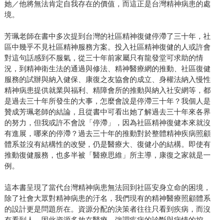
她／他將無法肯定自我存在的價值，而這正是台灣精神病患的處
境。
芳珮老師在書中多次提到台灣的社區精神復健停滯了三十年，社
區中幾乎不見社區精神服務方案。投入社區精神復健的人或許會
對這句話感到不服氣，從三十年前家屬只有龍發堂可求助的情
況，到精神衛生法的通過與修法、精神醫療網的推動、社區復健
服務的試辦與納入健保、康復之友協會的成立、身權法納入慢性
精神病患提供就業與福利、精障會所的推動與納入社安網等，都
是過去三十年所發生的大事，怎麼會說是停滯三十年？我個人是
贊成芳珮老師的結論，且從書中可看出她了解過去三十年來各界
的努力，但我或許不會說「停滯」，因為社區精神復健本來就沒
有進展，哪來的停滯？過去三十年的推動對於整體精神疾病照顧
體系並沒有結構性的改變，仍是醫療大、復健小的結構。即使有
推動復健服務，也多半被「醫療思維」所主導，康復之家就是一
例。
這本書呈現了當代台灣精神病患無法回到社區安身立命的困境，
除了社會大眾對精神病患的汙名，我們現有的精神醫療照顧體系
的設計更是問題所在。資源分配的決策者往往只看到疾病，而沒
有看到人，因此資源多放在醫療，強調疾病的診斷與病情的控