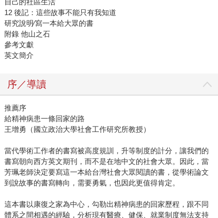
自己的社區生活
12 後記：這些故事不能只有我知道
研究說明∕寫一本給大眾的書
附錄 他山之石
參考文獻
英文簡介
序／導讀
推薦序
給精神病患一條回家的路
王增勇（國立政治大學社會工作研究所教授）
當代學術工作者的書寫被高度規訓，升等制度的計分，讓我們的
書寫朝向西方英文期刊，而不是在地中文的社會大眾。因此，當
芳珮老師決定要寫這一本給台灣社會大眾閱讀的書，從學術論文
到說故事的書寫轉向，需要勇氣，也因此更值得肯定。
這本書以康復之家為中心，勾勒出精神病患的回家歷程，跟不同
體系之間相遇的經驗，分析現有醫療、健保、就業制度無法支持