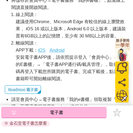
將儲存於會員中心→電子書服務「我的e書櫃」，點選線上
閱讀直接開啟閱讀。
線上閱讀：
建議使用Chrome、Microsoft Edge 有較佳的線上瀏覽效
果， iOS 16 或以上版本，Android 6.0 以上版本，建議裝
置有6GB以上的記憶體，至少有 30 MB以上的容量。
離線閱讀：
APP下載：
iOS
Android
安裝電子書APP後，請依照提示登入「會員中心」→「我
的E書櫃」→「電子書APP通行碼/載具管理」，取得通行
碼再登入下載您所購買的電子書。完成下載後，點選任一
書籍即可開始離線閱讀。
請至會員中心→電子書服務「我的e書櫃」領取複製『兌換
碼』至電子書服務商Readmoo進行兌換。
電子書
退換貨須知：
※ 金石堂電子書怎麼看
因版權保護，您在金石堂所購買的電子書僅能以金石堂專屬
的閱讀軟體開啟閱讀，無法以其他閱讀器或直接下載檔案。