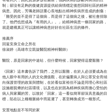
制；卻沒有足夠的復健資源提供給病情穩定後想回歸社區的精神
病患。因此，芳珮老師語重心長地點出精神疾病所造成的創傷：
「難受的並不是得了這個病，而是得了這個病之後，被社會排除
了。他們也想成為『有用的人』。」給精神病患一條回家的路，
就是建構真正可以讓精神病患好好在社區生活的條件。
推薦序
回返安身立命之所在
徐淑婷（高雄市立凱旋醫院精神科醫師）
醫院，原是回家的中途站，但什麼時候，回家變得這麼艱難？
《回家》這本書告訴了我們，之所以艱難，在於人必須要成為在
他人眼中有用的人的文化價值觀，在於偏重病人與公眾安全而傾
向保護管理的政策與體制，在於看似富裕但不論是同理心和社區
設施都貧瘠的社區環境，以及也在於因為精神疾病而擔心受怕的
病人與家屬的苦。以致於「回家」這一看似簡單卻深具意義的目
標，陷在以上種種脈絡中而延遲了，甚至轉換成另一種形式。
安置地點並不等同於家