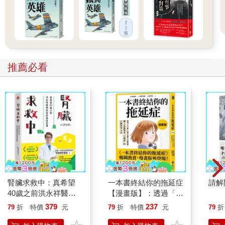
推薦必看
腎臟求救中：真希望
一本書終結你的拖延症
請解
40歲之前洪永祥醫師
【漫畫版】：透過「小
就告訴我這些事
行動」打開大腦的行動
379
237
79
折
特價
元
79
折
特價
元
79
折
開關，懶人也能變身
「行動派」的37個科