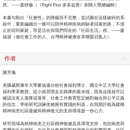
然。——葉靜倫（《Right Plus 多多益善》創辦人暨總編輯）
本書勾勒出『社會性』的障礙與不完整，並試圖在這樣破碎的系
統中，重新編織出一條可以陪伴精神疾病經驗者回家的路，不僅
止於回到家庭，而是活在與我們同在的『社區生活』裡。——廖
福源（做社會工作的人、台灣精神健康改革聯盟召集人）
作者
陳芳珮
美國威斯康辛大學麥迪遜分校社會福利博士、國立中正大學社會
福利學系教授。從小就習慣走在路隊的最末端，因為這樣就可以
確認沒有人落隊或落單。社會工作教育堅定她對融合與公平正義
的信念，學術研究訓練使她握有實踐的利器，自我期許能為建構
精神病患社區復健與精神復元的支持環境盡一份心力。
研究領域為精神病患之社區精神復健及其環境支持，包括病患與
家屬的生命經驗、文化及社會層面對精神復元的影響因素、社區