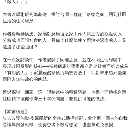
『廢人』。」
本書以學術研究為基礎，探討台灣一群從「康復之家」回到社區
生活的住民經歷。
作者從精神病患、家屬以及康復之家工作人員三方的觀點切入，
分析成功回歸社會的人，具備了什麼條件？而無法返家的人，又
遭遇了哪些阻礙？
在一次次訪談中，作者展開了同理之旅，並在不同生命經驗中，
發現共同反響的核心──精神病患盼望重新立足於社會而努力成為
「有用的人」；家屬雖然精疲力竭想要放手，卻對未來感到憂慮
而陷入無法放心的糾結。
透過探討「回家」這一哩路當中的種種議題，本書全面檢視台灣
社區精神復健停滯三十年的問題，並提供可能的做法。
【本書議題】
失去改變的動機 醫院所的全控式機構照顧，會消磨一個人的自我
意識與自發動機，使得患者不敢有想望，也盡量避免改變。