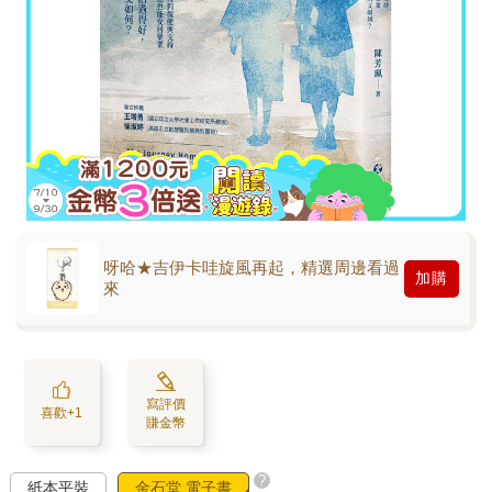
呀哈★吉伊卡哇旋風再起，精選周邊看過
加購
來
寫評價
喜歡+1
賺金幣
?
紙本平裝
金石堂 電子書