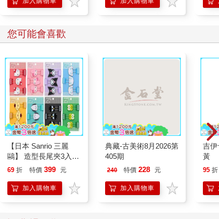
加入購物車
加入購物車
學方法
您可能會喜歡
【日本 Sanrio 三麗
典藏-古美術8月2026第
吉伊
鷗】 造型長尾夾3入組
405期
黃
(8款可選) 凱蒂貓 Hello
399
228
69
折
特價
元
特價
元
95
折
240
Kitty 庫洛米 布丁狗 酷
企鵝
加入購物車
加入購物車