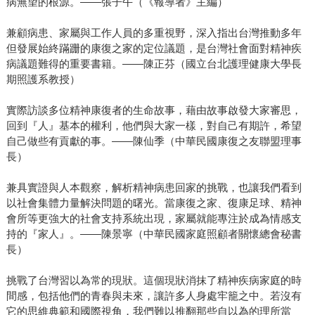
病無望的根源。——張子午（《報導者》主編）
兼顧病患、家屬與工作人員的多重視野，深入指出台灣推動多年
但發展始終蹣跚的康復之家的定位議題，是台灣社會面對精神疾
病議題難得的重要書籍。——陳正芬（國立台北護理健康大學長
期照護系教授）
實際訪談多位精神康復者的生命故事，藉由故事啟發大家審思，
回到『人』基本的權利，他們與大家一樣，對自己有期許，希望
自己做些有貢獻的事。——陳仙季（中華民國康復之友聯盟理事
長）
兼具實證與人本觀察，解析精神病患回家的挑戰，也讓我們看到
以社會集體力量解決問題的曙光。當康復之家、復康足球、精神
會所等更強大的社會支持系統出現，家屬就能專注於成為情感支
持的『家人』。——陳景寧（中華民國家庭照顧者關懷總會秘書
長）
挑戰了台灣習以為常的現狀。這個現狀消抹了精神疾病家庭的時
間感，包括他們的青春與未來，讓許多人身處牢籠之中。若沒有
它的思維典範和國際視角，我們難以推翻那些自以為的理所當