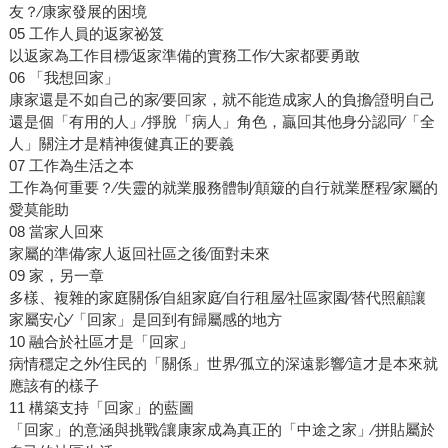
友？∕康家發展的困境
05 工作人員的返家祕笈
以返家為工作目標∕返家準備的實務工作∕大家都要勇敢
06 「我想回家」
康家還是不如自己的家∕要回家，就不能造成家人的負擔∕證明自己
還是個「有用的人」∕掙脫「病人」角色，贏回其他身分認同∕「全
人」關注才是精神復健真正的要義
07 工作為生活之本
工作為何重要？∕失靈的就業服務體制∕顛簸的自行就業歷程∕家屬的
愛莫能助
08 當家人回來
家屬的準備∕家人返回社區之後∕面對未來
09 家，另一章
多樣、複雜的家庭關係∕自組家庭∕自行租屋∕社區家園∕替代照顧讓
家屬安心∕「回家」是回到有歸屬感的地方
10 融合於社區才是「回家」
病情穩定之外∕住民的「關係」世界∕孤立的深遠影響∕這才是本來就
應該有的樣子
11 構築支持「回家」的藍圖
「回家」的意涵與挑戰∕讓康家成為真正的「中途之家」∕拼貼屬於