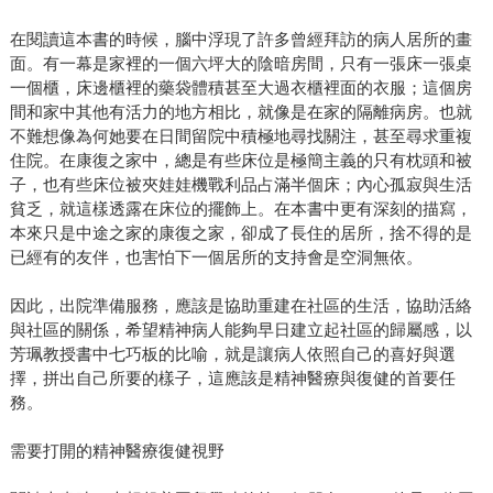
在閱讀這本書的時候，腦中浮現了許多曾經拜訪的病人居所的畫
面。有一幕是家裡的一個六坪大的陰暗房間，只有一張床一張桌
一個櫃，床邊櫃裡的藥袋體積甚至大過衣櫃裡面的衣服；這個房
間和家中其他有活力的地方相比，就像是在家的隔離病房。也就
不難想像為何她要在日間留院中積極地尋找關注，甚至尋求重複
住院。在康復之家中，總是有些床位是極簡主義的只有枕頭和被
子，也有些床位被夾娃娃機戰利品占滿半個床；內心孤寂與生活
貧乏，就這樣透露在床位的擺飾上。在本書中更有深刻的描寫，
本來只是中途之家的康復之家，卻成了長住的居所，捨不得的是
已經有的友伴，也害怕下一個居所的支持會是空洞無依。
因此，出院準備服務，應該是協助重建在社區的生活，協助活絡
與社區的關係，希望精神病人能夠早日建立起社區的歸屬感，以
芳珮教授書中七巧板的比喻，就是讓病人依照自己的喜好與選
擇，拼出自己所要的樣子，這應該是精神醫療與復健的首要任
務。
需要打開的精神醫療復健視野