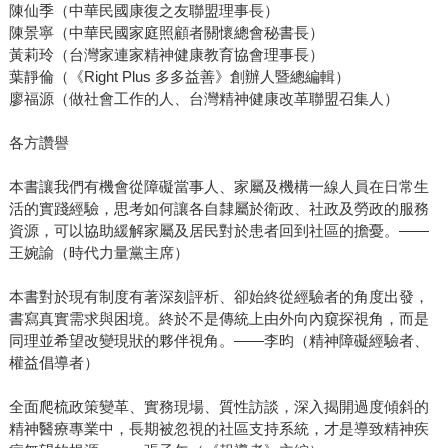
陳仙季（中華民國康復之友聯盟理事長）
陳景寧（中華民國家庭照顧者關懷總會秘書長）
黃莉玲（台灣家連家精神健康教育協會理事長）
葉靜倫（《Right Plus 多多益善》創辦人暨總編輯）
廖福源（做社會工作的人、台灣精神健康改革聯盟召集人）
各方讚譽
本書讓我們有機會從障礙當事⼈、家屬及機構⼀線⼈員在⽇常⽣
活的實踐經驗，思考如何讓各⾃隸屬於衛政、社政及勞政的服務
資源，可以協助緩解家屬及居⺠對於患者回到社區的擔憂。——
王婉諭（時代力量黨主席）
本書對於現有制度有著深刻評析、卻始終從經驗者的角度出發，
書寫真實需求與困境。終於不是傳統上由外向內窺探視角，而是
同理並希望改變現狀的夥伴視角。——李昀（精神障礙經驗者、
權益倡導者）
全面爬梳政策變革、實務現場、質性訪談，深入揭開過度傾斜的
精神醫療專業中，長期被忽視的社區支持系統，才是導致精神疾