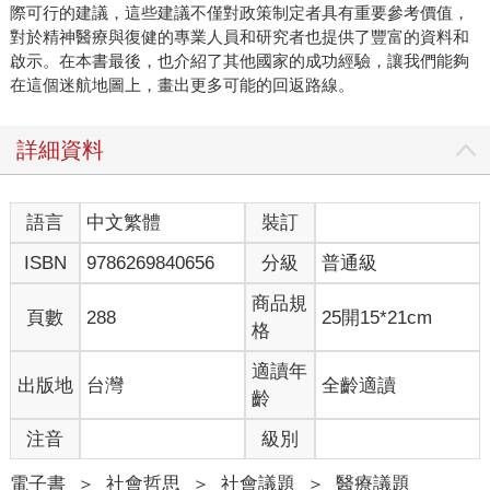
際可行的建議，這些建議不僅對政策制定者具有重要參考價值，
對於精神醫療與復健的專業人員和研究者也提供了豐富的資料和
啟示。在本書最後，也介紹了其他國家的成功經驗，讓我們能夠
在這個迷航地圖上，畫出更多可能的回返路線。
詳細資料
語言
中文繁體
裝訂
ISBN
9786269840656
分級
普通級
商品規
頁數
288
25開15*21cm
格
適讀年
出版地
台灣
全齡適讀
齡
注音
級別
電子書
＞
社會哲思
＞
社會議題
＞
醫療議題