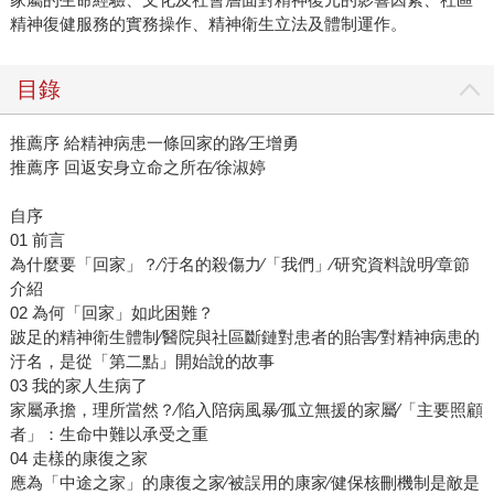
精神復健服務的實務操作、精神衛生立法及體制運作。
目錄
推薦序 給精神病患一條回家的路∕王增勇
推薦序 回返安身立命之所在∕徐淑婷
自序
01 前言
為什麼要「回家」？∕汙名的殺傷力∕「我們」∕研究資料說明∕章節
介紹
02 為何「回家」如此困難？
跛足的精神衛生體制∕醫院與社區斷鏈對患者的貽害∕對精神病患的
汙名，是從「第二點」開始說的故事
03 我的家人生病了
家屬承擔，理所當然？∕陷入陪病風暴∕孤立無援的家屬∕「主要照顧
者」：生命中難以承受之重
04 走樣的康復之家
應為「中途之家」的康復之家∕被誤用的康家∕健保核刪機制是敵是