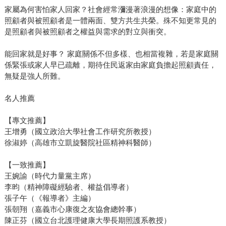
家屬為何害怕家人回家？社會經常瀰漫著浪漫的想像：家庭中的
照顧者與被照顧者是一體兩面、雙方共生共榮。殊不知更常見的
是照顧者與被照顧者之權益與需求的對立與衝突。
能回家就是好事？ 家庭關係不但多樣、也相當複雜，若是家庭關
係緊張或家人早已疏離，期待住民返家由家庭負擔起照顧責任，
無疑是強人所難。
名人推薦
【專文推薦】
王增勇（國立政治大學社會工作研究所教授）
徐淑婷（高雄市立凱旋醫院社區精神科醫師）
【一致推薦】
王婉諭（時代力量黨主席）
李昀（精神障礙經驗者、權益倡導者）
張子午（《報導者》主編）
張朝翔（嘉義市心康復之友協會總幹事）
陳正芬（國立台北護理健康大學長期照護系教授）