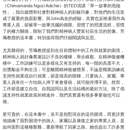
（Chimamanda Ngozi Adichie）的TED演講「單一故事的危險
性」，指出媒體和社會對精神病人的刻板印象，對他們的生活造
成了嚴重的負面影響。與John為友的經驗，其實也反映著我作為
專業人員，卻被單一故事洗腦的侷限。習慣了的照護流程，習慣
了的權力關係，限制了我們對精神病人豐富社區生活的想像。芳
珮教授的這本書，特別值得我們仔細閱讀與反思。
尤其難得的，芳珮教授提到在目前體制中的工作與就業的困境，
精神病人就好像爬著設計不良的樓梯，舉步維艱。在精神復健機
構中，工作訓練可以是多樣化又有支持的，每一階的高度不大，
但獎勵金不夠生活；可是離開精神復健體系，不論是職業訓練或
支持性就業或自行就業，卻是很高的階梯，只要病人、家屬、專
業人員有任一方怕病人摔下來會發病，就可能停滯不前。然而，
工作卻是建立自信、自我認同以及生活結構的最好方法。除了倡
議支持性就業政策的精進外，我們其實還有很多事要做也可以
做。
更可貴的，在這本書中，並不是怨懟現在的這些困境，而更詳實
地描繪了面對困境中的病人、家屬以及康復之家的專業人員，是
如何面對這種種艱難，重新導航了回家之路。她也提出了許多實