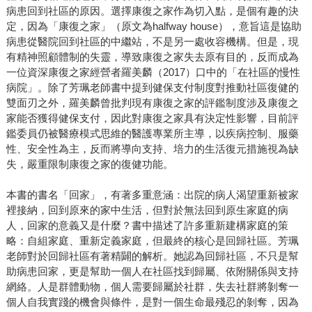
病患回到社區的原因。選擇康復之家作為切入點，是個有趣的決
定，因為「康復之家」（原文為halfway house），意旨這是協助
病患從醫院回到社區的中繼站，不是另一處收容機構。但是，現
有精神照顧體制的失靈，導致康復之家失去原有目的，反而成為
一位資深康復之家經營者羅美麟（2017）口中的「在社區的慢性
病院」。除了芳珮老師書中提到健保支付制度對推動社區復健的
雙面刃之外，羅美麟曾批判現有康復之家的評鑑制度涉及康復之
家能否獲得健保支付，因此對康復之家具有決定性影響，目前評
鑑委員仍被醫療模式思維的醫護專業所主導，以疾病控制、服藥
性、安全性為主，反而將導向支持、培力的生活復元措施視為缺
失，嚴重限制康復之家的復健功能。
本書的書名「回家」，有著多重意涵：出院的病人渴望重新被家
裡接納，回到原來的家中生活，但對於無法回到原生家庭的病
人，回家的意義又是什麼？書中描述了許多重新建構家庭的策
略：自組家庭、重新定義家庭，但最終的核心是回歸社區。芳珮
老師對於回歸社區有著精闢的解析。她認為回歸社區，不只是幫
助病患回家，更是幫助一個人在社區找到歸屬、依附關係與支持
網絡。人是群體動物，個人需要歸屬於社群，失去社群將剝奪一
個人自我實踐的機會與條件，是對一個生命最殘忍的剝奪，因為