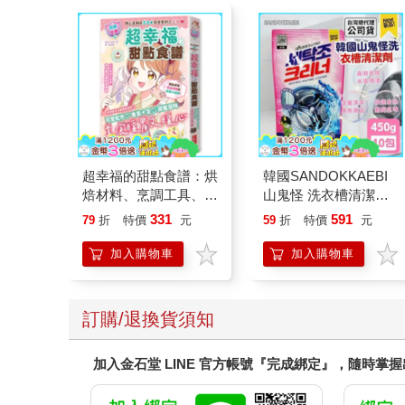
超幸福的甜點食譜：烘
韓國SANDOKKAEBI
焙材料、烹調工具、可
山鬼怪 洗衣槽清潔劑
愛配色【閃亮女孩6】
450公克-10包組
331
591
79
折
特價
元
59
折
特價
元
加入購物車
加入購物車
訂購/退換貨須知
加入金石堂 LINE 官方帳號『完成綁定』，隨時掌