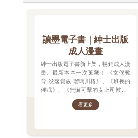
讀墨電子書｜紳士出版
成人漫畫
紳士出版電子書新上架，暢銷成人漫
畫、最新本本一次蒐藏！ 《女僕教
育-没落貴族 瑠璃川椿》、《班長的
催眠》、《無懈可擊的女上司被●得
死去活來》等熱門系列作品任君挑
看更多
選，隨時開讀無負擔，立即體驗專屬
你的紳士閱讀時光！