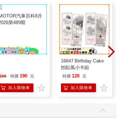
MOTOR汽車百科8月
16647 Birthday Cake
ENDRE
2026第489期
拍貼風小卡組
FADERS
Editio
190
120
65
特價
元
特價
元
特價
200
DVD）
加入購物車
加入購物車
加