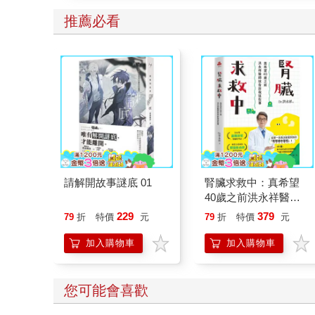
推薦必看
請解開故事謎底 01
腎臟求救中：真希望
40歲之前洪永祥醫師
就告訴我這些事
229
379
79
折
特價
元
79
折
特價
元
加入購物車
加入購物車
您可能會喜歡