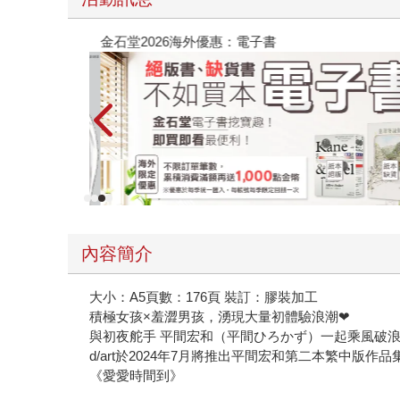
金石堂2026海外優惠：電子書
內容簡介
大小：A5頁數：176頁 裝訂：膠裝加工
積極女孩×羞澀男孩，湧現大量初體驗浪潮❤
與初夜舵手 平間宏和（平間ひろかず）一起乘風破
d/art於2024年7月將推出平間宏和第二本繁中版作品
《愛愛時間到》