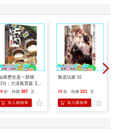
如果歷史是一群喵
叛逆玩家 02
一本書
(15)：大清風雲篇【萌
症：透
貓漫畫學歷史】
開大腦
387
221
79
折
特價
元
79
折
特價
元
79
折
人也能
的37
加入購物車
加入購物車
加