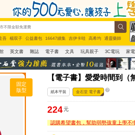
圭吾
楊双子
公益書包
16647續集
吉伊卡哇
高希均
通靈藥師
路邊攤新作
馬斯克
玩具總動員5
超慢跑
館
英文書
雜誌
電子書
文具
玩具親子
3C電玩
家
【電子書】愛愛時間到（
固定
版型
?
紙本平裝
金石堂 電子書
224
元
認購希望書包，幫助弱勢孩童上學不