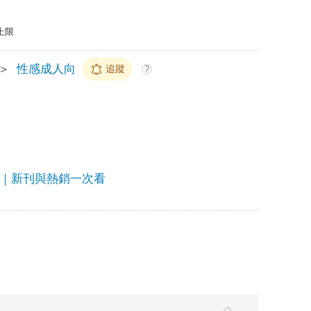
上限
＞
性感成人向
追蹤
?
畫｜新刊與熱銷一次看