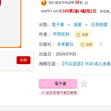
10
預計最高可得金幣
點
?
100累1點 4點抵1元
HAPPY GO享
折抵無
分類：
電子書
＞
漫畫
＞
日系戀愛
作者：
平間宏和
追蹤
出版社：
未來數位
追蹤
?
出版日：
2024/07/03
加購
相關主題：
【可以瑟瑟】R18 成人漫
電子書
※ 金石堂電子書怎麼看