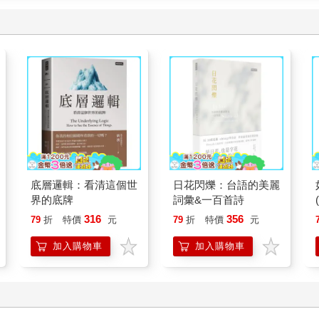
底層邏輯：看清這個世
日花閃爍：台語的美麗
界的底牌
詞彙&一百首詩
316
356
79
折
特價
元
79
折
特價
元
加入購物車
加入購物車