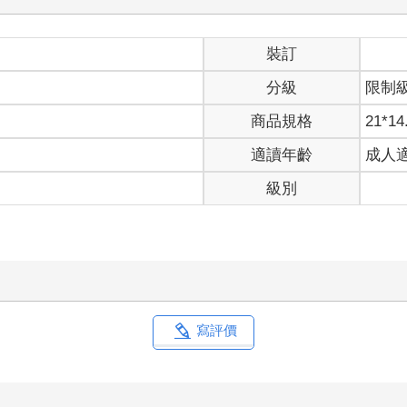
裝訂
分級
限制
商品規格
21*14
適讀年齡
成人
級別
向
寫評價