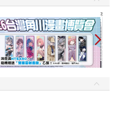
攻殼機動隊 (199