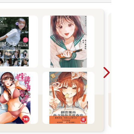
【
宣布
在唱
意得
如「
──
始…