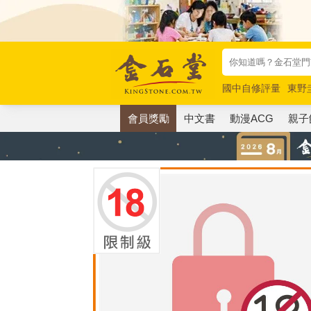
國中自修評量
東野
唯紅花綻放
奧德賽
會員獎勵
中文書
動漫ACG
親子