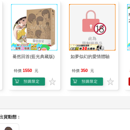
驀然回首(藍光典藏版)
如夢似幻的愛情體驗
1550
350
特價
元
特價
元
預購限定
預購限定
握出貨動態：