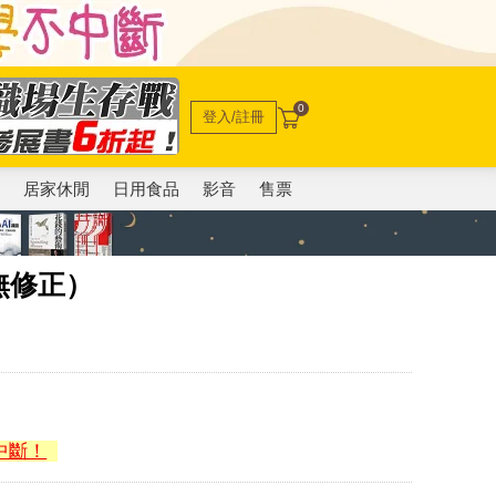
0
登入/註冊
電
居家休閒
日用食品
影音
售票
無修正）
中斷！