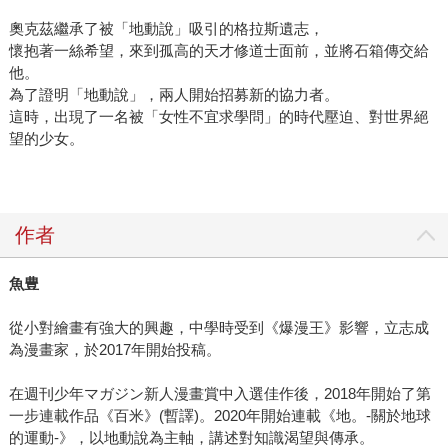
奧克茲繼承了被「地動說」吸引的格拉斯遺志，
懷抱著一絲希望，來到孤高的天才修道士面前，並將石箱傳交給
他。
為了證明「地動說」，兩人開始招募新的協力者。
這時，出現了一名被「女性不宜求學問」的時代壓迫、對世界絕
望的少女。
作者
魚豊
從小對繪畫有強大的興趣，中學時受到《爆漫王》影響，立志成
為漫畫家，於2017年開始投稿。
在週刊少年マガジン新人漫畫賞中入選佳作後，2018年開始了第
一步連載作品《百米》(暫譯)。2020年開始連載《地。-關於地球
的運動-》，以地動說為主軸，講述對知識渴望與傳承。