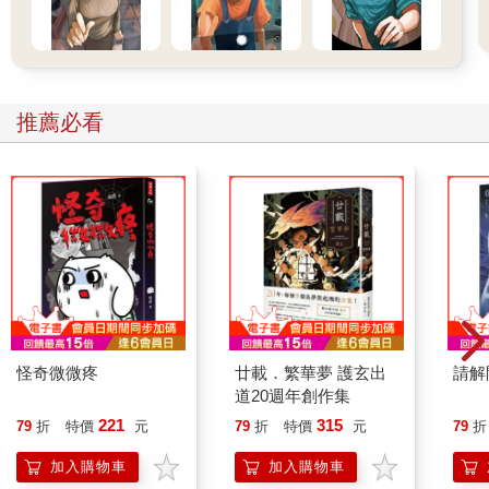
推薦必看
怪奇微微疼
廿載．繁華夢 護玄出
請解
道20週年創作集
221
315
79
折
特價
元
79
折
特價
元
79
折
加入購物車
加入購物車