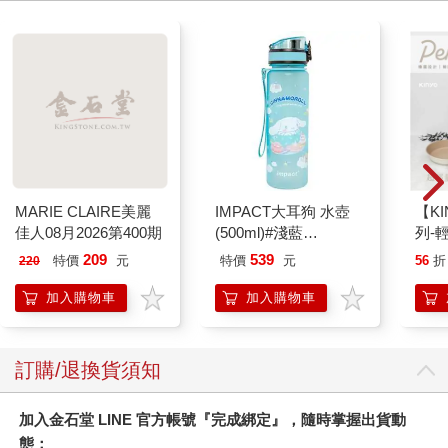
MARIE CLAIRE美麗
IMPACT大耳狗 水壺
【KI
佳人08月2026第400期
(500ml)#淺藍
列-
IMCMB01LB
平煎
209
539
特價
元
特價
元
56
折
220
加入購物車
加入購物車
訂購/退換貨須知
加入金石堂 LINE 官方帳號『完成綁定』，隨時掌握出貨動
態：