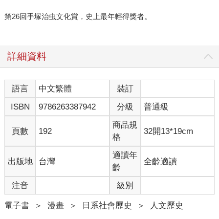
第26回手塚治虫文化賞，史上最年輕得獎者。
詳細資料
語言
中文繁體
裝訂
ISBN
9786263387942
分級
普通級
商品規
頁數
192
32開13*19cm
格
適讀年
出版地
台灣
全齡適讀
齡
注音
級別
電子書
＞
漫畫
＞
日系社會歷史
＞
人文歷史