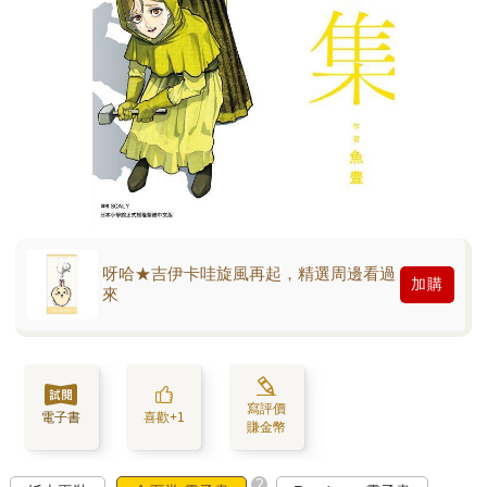
呀哈★吉伊卡哇旋風再起，精選周邊看過
加購
來
寫評價
電子書
喜歡+1
賺金幣
?