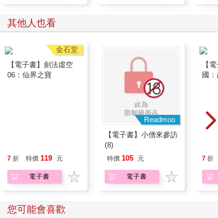
其他人也看
金石堂
Readmoo
【電子書】劍法虛空
【電子書】小僧來參訪
【電
06：仙界之寶
(8)
國：
策略
119
105
7
折
特價
元
特價
元
7
折
電子書
電子書
您可能會喜歡