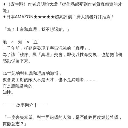
✦《寄生獸》作者岩明均大讚「從作品感受到作者貨真價實的才
能」。
✦日本AMAZON★★★★★超高評價！廣大讀者好評推薦！
「為了上帝和真理，我不想退縮。」
地 × 知 × 血
一千年前，托勒密發現了宇宙混沌的「真理」。
為了讓「秩序」與「真理」交會，即使以性命交換，也想把這份
感動保留下來。
15世紀的對知識和理論的激辯，
教會要面對的敵人不是天才，也不是異端者………
而是脫離常軌的——
知性。
───｜故事簡介｜───
「一度喪失希望、對世界絕望的人類，是否能夠再度燃起希望，
貫徹意志？」