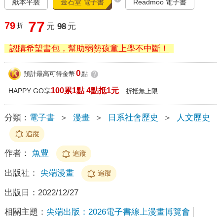
紙本平裝
金石堂 電子書
Readmoo 電子書
77
79
折
元
98
元
認購希望書包，幫助弱勢孩童上學不中斷！
0
預計最高可得金幣
點
?
100累1點 4點抵1元
HAPPY GO享
折抵無上限
分類：
電子書
＞
漫畫
＞
日系社會歷史
＞
人文歷史
追蹤
作者：
魚豊
追蹤
出版社：
尖端漫畫
追蹤
出版日：
2022/12/27
相關主題：
尖端出版：2026電子書線上漫畫博覽會