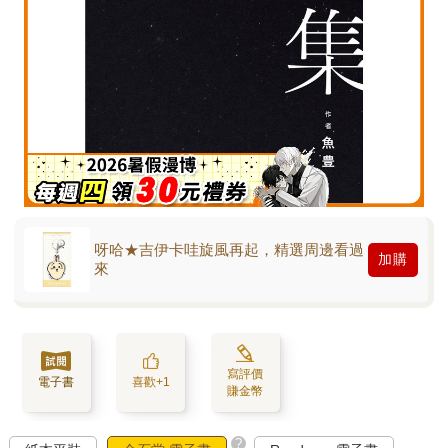
呀哈★吉伊卡哇旋風再起，精選周邊看過
加購
來
寫評價
電子書
喜歡+1
賺金幣
?