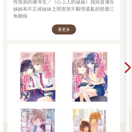
性假面的優等生／《心上人的妹妹》我與資優生
姊姊和不正經妹妹之間那剪不斷理還亂的戀愛三
角關係
看更多