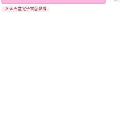
退換貨須知：
※ 金石堂電子書怎麼看
因版權保護，您在金石堂所購買的電子書僅能以金石堂專屬
的閱讀軟體開啟閱讀，無法以其他閱讀器或直接下載檔案。
依據「消費者保護法」第19條及行政院消費者保護處公告之
「通訊交易解除權合理例外情事適用準則」，非以有形媒介
提供之數位內容或一經提供即為完成之線上服務，經消費者
事先同意始提供。（如：電子書、電子雜誌、下載版軟體、
虛擬商品…等），
不受「網購服務需提供七日鑑賞期」的限
制
。為維護您的權益，建議您先使用「試閱」功能後再付款
購買。