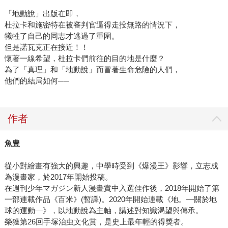
「地動說」出版在即，
杜拉卡和施密特在被審判官逼得走投無路的情況下，
犧牲了自己的同志才逃過了重圍。
但是諾瓦克正在接近！！
懷著一線希望，杜拉卡們前往的目的地是什麼？
為了「真理」和「地動說」而冒著生命危險的人們，
他們的結局如何──
作者
魚豊
從小對繪畫有強大的興趣，中學時受到《爆漫王》影響，立志成
為漫畫家，於2017年開始投稿。
在週刊少年マガジン新人漫畫賞中入選佳作後，2018年開始了第
一部連載作品《百米》(暫譯)。2020年開始連載《地。—關於地
球的運動—》，以地動說為主軸，講述對知識渴望與傳承。
榮獲第26回手塚治虫文化賞，是史上最年輕的得獎者。