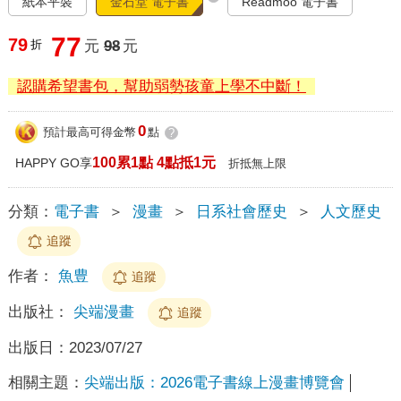
紙本平裝
金石堂 電子書
Readmoo 電子書
77
79
折
元
98
元
認購希望書包，幫助弱勢孩童上學不中斷！
0
預計最高可得金幣
點
?
100累1點 4點抵1元
HAPPY GO享
折抵無上限
分類：
電子書
＞
漫畫
＞
日系社會歷史
＞
人文歷史
追蹤
作者：
魚豊
追蹤
出版社：
尖端漫畫
追蹤
出版日：
2023/07/27
相關主題：
尖端出版：2026電子書線上漫畫博覽會