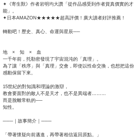
✦《寄生獸》作者岩明均大讚「從作品感受到作者貨真價實的才
能」。
✦日本AMAZON★★★★★超高評價！廣大讀者好評推薦！
轉動吧！歷史、真心、命運與星辰──
地 × 知 × 血
一千年前，托勒密發現了宇宙混沌的「真理」。
為了讓「秩序」與「真理」交會，即使以性命交換，也想把這份
感動保留下來。
15世紀的對知識和理論的激辯，
教會要面對的敵人不是天才，也不是異端者………
而是脫離常軌的──
知性。
───｜故事簡介｜───
「帶著懷疑向前邁進，再帶著相信返回原點。」