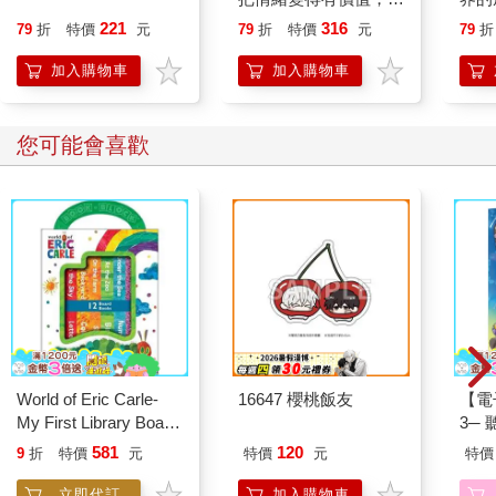
誰都能自在相處
221
316
79
折
特價
元
79
折
特價
元
79
折
加入購物車
加入購物車
您可能會喜歡
World of Eric Carle-
16647 櫻桃飯友
【電
My First Library Board
3─
Book Block Set
現自
581
120
9
折
特價
元
特價
元
特價
立即代訂
加入購物車