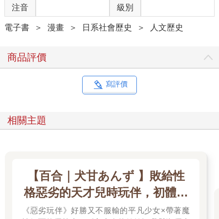
注音
級別
電子書
＞
漫畫
＞
日系社會歷史
＞
人文歷史
商品評價
寫評價
相關主題
【百合｜犬甘あんず 】敗給性
格惡劣的天才兒時玩伴，初體驗
全部被她奪走了／心上人的妹妹
《惡劣玩伴》好勝又不服輸的平凡少女×帶著魔