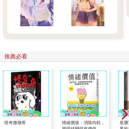
推薦必看
怪奇微微疼
情緒價值：消除內耗，
底層
把情緒變得有價值，跟
界的