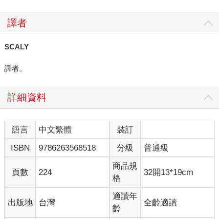
譯者
SCALY
譯者。
詳細資料
語言
中文繁體
裝訂
ISBN
9786263568518
分級
普通級
商品規
頁數
224
32開13*19cm
格
適讀年
出版地
台灣
全齡適讀
齡