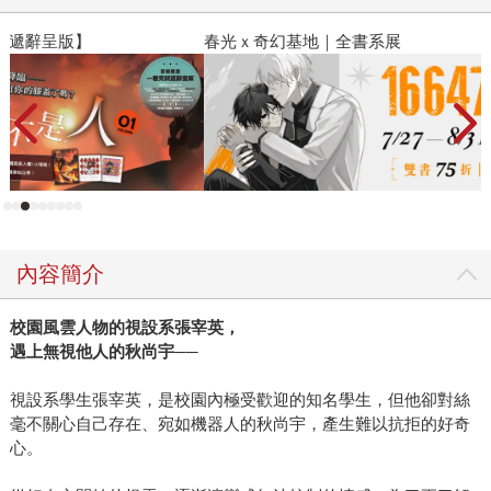
春光ｘ奇幻基地｜全書系展
2
內容簡介
校園風雲人物的視設系張宰英，
遇上無視他人的秋尚宇──
視設系學生張宰英，是校園內極受歡迎的知名學生，但他卻對絲
毫不關心自己存在、宛如機器人的秋尚宇，產生難以抗拒的好奇
心。