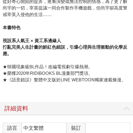
從好奇心開始的捉弄，逐漸演變成無法控制的情感，為了更了解
尚宇的一切，宰英提議一同合作製作手機遊戲，但尚宇卻高度警
戒宰英入侵他的生活……
本書特色
視設系人氣王 × 資工系邊緣人
打亂完美人生計畫的鮮紅色錯誤，引爆心理與生理衝動的化學反
應。
★韓國現象級BL作品！改編電視劇引爆熱潮。
★榮獲2020年RIDIBOOKS BL漫畫部門獎項。
★《語意錯誤》繁體中文版於LINE WEBTOON獨家連載條漫。
詳細資料
語言
中文繁體
裝訂