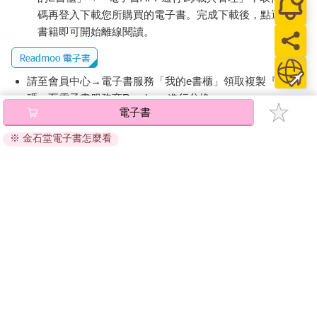
碼再登入下載您所購買的電子書。完成下載後，點選任一
書籍即可開始離線閱讀。
請至會員中心→電子書服務「我的e書櫃」領取複製『兌換
碼』至電子書服務商Readmoo進行兌換。
電子書
退換貨須知：
※ 金石堂電子書怎麼看
因版權保護，您在金石堂所購買的電子書僅能以金石堂專屬
的閱讀軟體開啟閱讀，無法以其他閱讀器或直接下載檔案。
依據「消費者保護法」第19條及行政院消費者保護處公告之
「通訊交易解除權合理例外情事適用準則」，非以有形媒介
提供之數位內容或一經提供即為完成之線上服務，經消費者
事先同意始提供。（如：電子書、電子雜誌、下載版軟體、
虛擬商品…等），
不受「網購服務需提供七日鑑賞期」的限
制
。為維護您的權益，建議您先使用「試閱」功能後再付款
購買。