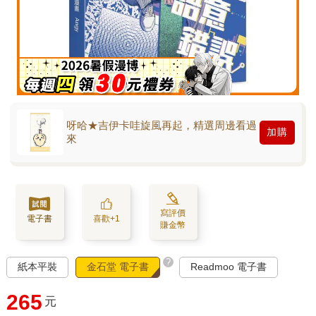
呀哈★吉伊卡哇旋風再起，精選周邊看過
加購
來
寫評價
電子書
喜歡+1
賺金幣
?
紙本平裝
金石堂 電子書
Readmoo 電子書
265
元