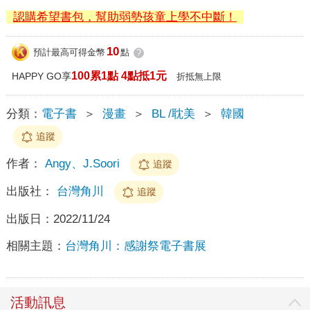
認購希望書包，幫助弱勢孩童上學不中斷！
10
預計最高可得金幣
點
?
100累1點 4點抵1元
HAPPY GO享
折抵無上限
分類：
電子書
＞
漫畫
＞
BL /耽美
＞
韓國
追蹤
作者：
Angy、J.Soori
追蹤
出版社：
台灣角川
追蹤
出版日：
2022/11/24
相關主題：
台灣角川：感謝祭電子書展
活動訊息