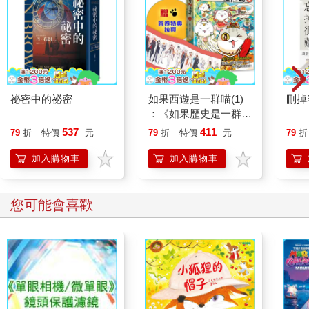
祕密中的祕密
如果西遊是一群喵(1)
刪掉
：《如果歷史是一群
喵》作者最新力作，附
537
411
79
折
特價
元
79
折
特價
元
79
折
【首卷特典】拉頁
加入購物車
加入購物車
您可能會喜歡