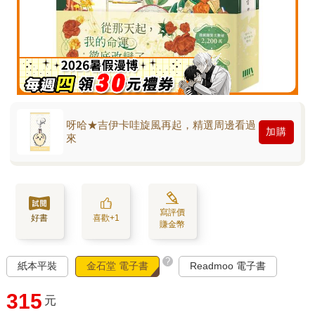
呀哈★吉伊卡哇旋風再起，精選周邊看過
加購
來
寫評價
好書
喜歡+1
賺金幣
?
紙本平裝
金石堂 電子書
Readmoo 電子書
315
元