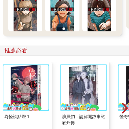
莉莉卡問：「話說回來，為什麼會收到這麼多信？」
「是對派對邀請的回覆。我打算開放沙龍，還有……」媽媽輕聲
說道：「我打算開始動用收到的訂金。」
「訂金？」
「開始這項工作時，我收到了訂金。」
露迪婭對準備好點心的侍女們揮揮手，示意讓她們退下，接著
說：「現在使用的錢、首飾、衣服，工作結束後都得留下不是
嗎？得趁還在這個位置上時，好好賺一筆。」
推薦必看
她計劃用訂金投資，讓它迅速增長。她的投資項目可謂各式各
樣。
聽到媽媽自信滿滿的話，莉莉卡很是擔心。
「媽媽，千萬別買什麼萬能聖水或幸福罐之類的東西，一定要小
心騙子。」
「哎呀，莉莉也別擔心，不會有那種事的。媽媽只會投資在一定
能賺到錢的地方。」
露迪婭讓莉莉卡不用擔心的話，反而讓她更擔心了。
世上哪有百分之百安全的投資呢？
莉莉卡說：「媽媽，您要投資時也一定要告訴我喔。」
為怪談點燈 1
演員們：請解開故事謎
怪奇
「那當然了。」
底外傳
露迪婭這麼說著，緊緊握住女兒的手，「還有，媽媽有東西要給