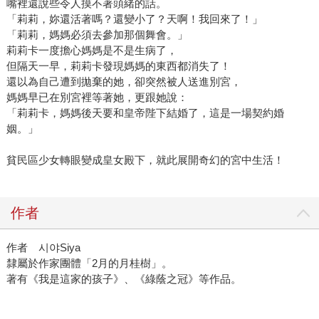
嘴裡還說些令人摸不著頭緒的話。
「莉莉，妳還活著嗎？還變小了？天啊！我回來了！」
「莉莉，媽媽必須去參加那個舞會。」
莉莉卡一度擔心媽媽是不是生病了，
但隔天一早，莉莉卡發現媽媽的東西都消失了！
還以為自己遭到拋棄的她，卻突然被人送進別宮，
媽媽早已在別宮裡等著她，更跟她說：
「莉莉卡，媽媽後天要和皇帝陛下結婚了，這是一場契約婚
姻。」
貧民區少女轉眼變成皇女殿下，就此展開奇幻的宮中生活！
作者
作者 시야Siya
隸屬於作家團體「2月的月桂樹」。
著有《我是這家的孩子》、《綠蔭之冠》等作品。