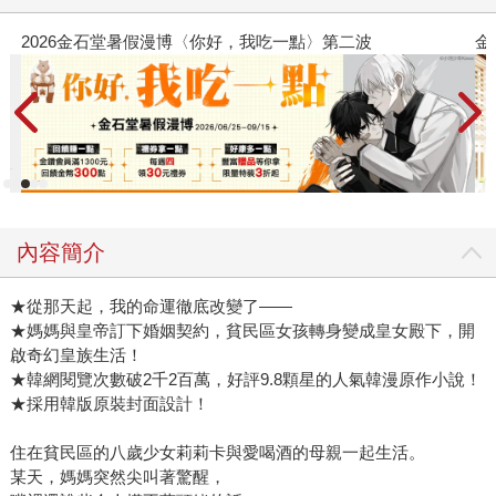
2026金石堂暑假漫博〈你好，我吃一點〉第二波
金
內容簡介
★從那天起，我的命運徹底改變了——
★媽媽與皇帝訂下婚姻契約，貧民區女孩轉身變成皇女殿下，開
啟奇幻皇族生活！
★韓網閱覽次數破2千2百萬，好評9.8顆星的人氣韓漫原作小說！
★採用韓版原裝封面設計！
住在貧民區的八歲少女莉莉卡與愛喝酒的母親一起生活。
某天，媽媽突然尖叫著驚醒，