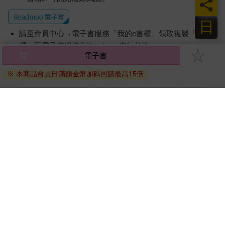
員
日
請至會員中心→電子書服務「我的e書櫃」領取複製『兌換
碼』至電子書服務商Readmoo進行兌換。
電子書
退換貨須知：
※ 本商品會員日滿額金幣加碼回饋最高15倍
因版權保護，您在金石堂所購買的電子書僅能以金石堂專屬
的閱讀軟體開啟閱讀，無法以其他閱讀器或直接下載檔案。
依據「消費者保護法」第19條及行政院消費者保護處公告之
「通訊交易解除權合理例外情事適用準則」，非以有形媒介
提供之數位內容或一經提供即為完成之線上服務，經消費者
事先同意始提供。（如：電子書、電子雜誌、下載版軟體、
虛擬商品…等），
不受「網購服務需提供七日鑑賞期」的限
制
。為維護您的權益，建議您先使用「試閱」功能後再付款
購買。