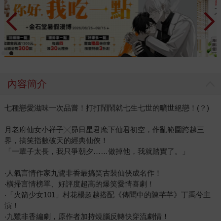
內容簡介
七種戀愛滋味一次品嘗！打打鬧鬧就七生七世的曠世絕戀！(？)
月老府仙女小祥子╳昴日星君麾下仙君初空，作亂範圍跨越三
界，搞笑指數破天的經典仙俠！
「一輩子太長，我只爭朝夕……做掉他，我就踏實了。」
‧人氣言情作家九鷺非香最搞笑古裝仙俠成名作！
‧橫掃言情榜單、好評度超高的爆笑愛情喜劇！
‧「火箭少女101」村花楊超越搭配《傳聞中的陳芊芊》丁禹兮主
演！
‧九鷺非香編劇，原作者加持燒腦反轉快穿流劇情！