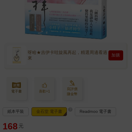
呀哈★吉伊卡哇旋風再起，精選周邊看過
加購
來
寫評價
電子書
喜歡+1
賺金幣
?
紙本平裝
金石堂 電子書
Readmoo 電子書
168
元