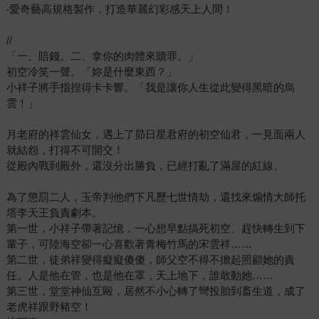
‧愛奇藝高規格製作，打造華麗幻彩感天上人間！
//
「一、賠錢。二、拿你的肉體來贖罪。」
初空冷笑一聲。「妳是什麼東西？」
小祥子將手指捏得卡卡響。「我是讓你人生從此變得黑暗的烏
雲！」
月老府的祥雲仙女，遇上了昴日星君府的初空仙君，一見面兩人
就結怨，打得不可開交！
從殿內戰到殿外，還沒分出勝負，已經打亂了滿屋的紅線。
為了懲罰二人，玉帝判他們下凡歷七世情劫，還找來煽情大師托
塔李天王負責劇本。
第一世，小祥子帶著記憶，一心想早點搞死初空、趕快轉生到下
輩子，可陸海空卻一心喜歡著青梅竹馬的宋雲祥……
第二世，徒弟祥變得癡癡傻傻，師父空不得不擔起照顧她的責
任。人是他在管，也是他在罩，天上地下，誰敢動她……
第三世，堂堂神仙互毆，居然不小心轉了彎投胎到畜生道，成了
老虎祥跟野豬空！