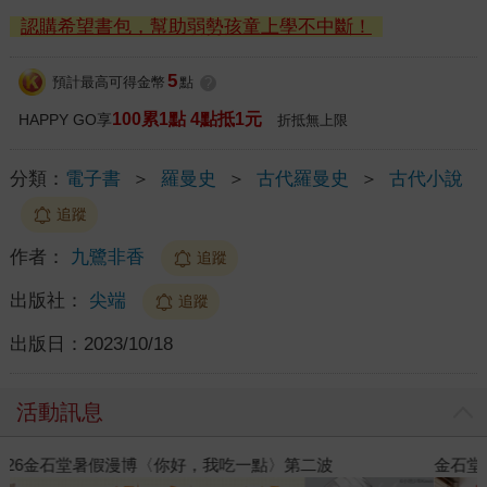
認購希望書包，幫助弱勢孩童上學不中斷！
5
預計最高可得金幣
點
?
100累1點 4點抵1元
HAPPY GO享
折抵無上限
分類：
電子書
＞
羅曼史
＞
古代羅曼史
＞
古代小說
追蹤
作者：
九鷺非香
追蹤
出版社：
尖端
追蹤
出版日：
2023/10/18
活動訊息
金石堂2026海外優惠：電子書