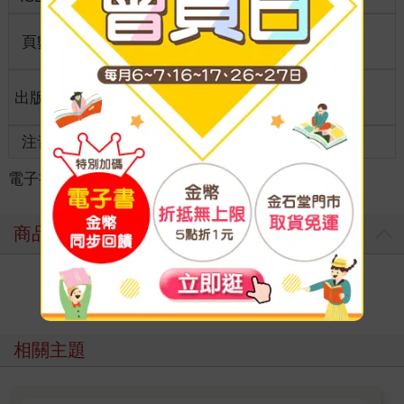
商品規
頁數
296
25開15*21cm
格
適讀年
出版地
台灣
全齡適讀
齡
注音
級別
電子書
＞
羅曼史
＞
古代羅曼史
＞
古代小說
商品評價
寫評價
相關主題