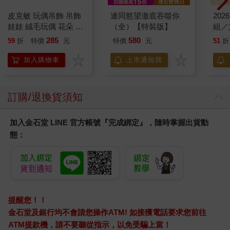
皮克敏 玩偶吊飾 吊飾
連同慾望澈底吞噬你
20
娃娃 絨毛玩偶 花朵 葉
（全）【特裝版】
組／
子 藍色皮克敏 紅色皮
285
580
59
折
特價
元
特價
元
51
折
克敏 黃色皮克敏
Pikmin 任天堂 三英貿
加入購物車
上市通知我
易
訂購/退換貨須知
加入金石堂 LINE 官方帳號『完成綁定』，隨時掌握出貨動
態：
提醒您！！
金石堂及銀行均不會請您操作ATM! 如接獲電話要求您前往
ATM提款機，請不要聽從指示，以免受騙上當！