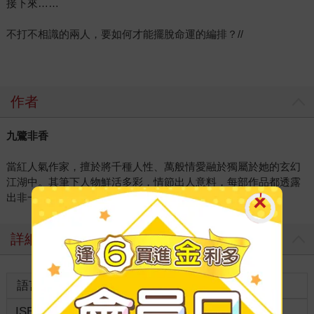
接下來……
不打不相識的兩人，要如何才能擺脫命運的編排？//
作者
九鷺非香
當紅人氣作家，擅於將千種人性、萬般情愛融於獨屬於她的玄幻
江湖中。其筆下人物鮮活多彩，情節出人意料，每部作品都透露
出非一般的活力與灑脫，深受讀者喜愛。
詳細資料
語言
中文繁體
裝訂
ISBN
9786263771130
分級
普通級