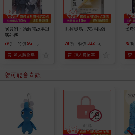
演員們：請解開故事謎
刪掉容易，忘掉很難
怪奇
底外傳
95
332
79
折
特價
元
79
折
特價
元
79
折
加入購物車
加入購物車
您可能會喜歡