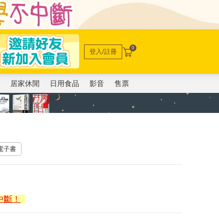
0
登入/註冊
電
居家休閒
日用食品
影音
售票
 電子書
中斷！