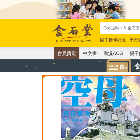
國中自修評量
東野
唯紅花綻放
奧德賽
會員獎勵
中文書
動漫ACG
親子