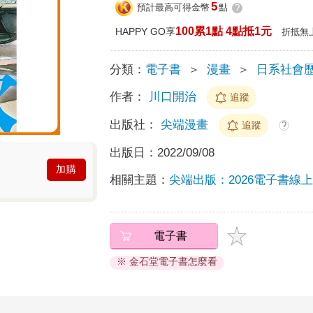
5
預計最高可得金幣
點
?
100累1點 4點抵1元
HAPPY GO享
折抵無
分類：
電子書
＞
漫畫
＞
日系社會
作者：
川口開治
追蹤
出版社：
尖端漫畫
追蹤
?
出版日：
2022/09/08
加購
相關主題：
尖端出版：2026電子書線
電子書
※ 金石堂電子書怎麼看