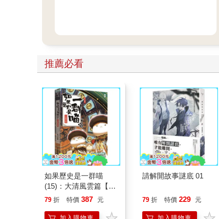
推薦必看
如果歷史是一群喵
請解開故事謎底 01
(15)：大清風雲篇【萌
貓漫畫學歷史】
387
229
79
折
特價
元
79
折
特價
元
加入購物車
加入購物車