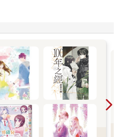
【
轉
OL
明是
對她
事！