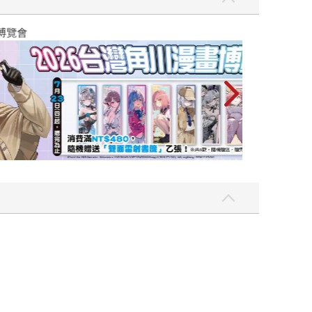
攻殼機動隊 (199