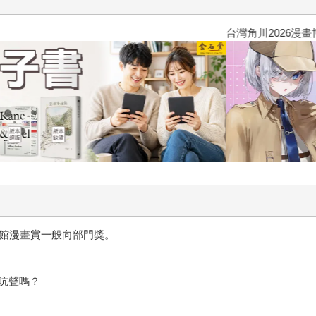
台灣角川2026漫畫博覽會
學館漫畫賞一般向部門獎。
吭聲嗎？