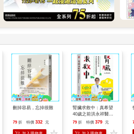
刪掉容易，忘掉很難
腎臟求救中：真希望
40歲之前洪永祥醫師
就告訴我這些事
332
379
79
折
特價
元
79
折
特價
元
加入購物車
加入購物車