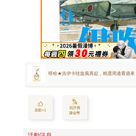
呀哈★吉伊卡哇旋風再起，精選周邊看過來
寫評價
喜歡+1
賺金幣
活動訊息