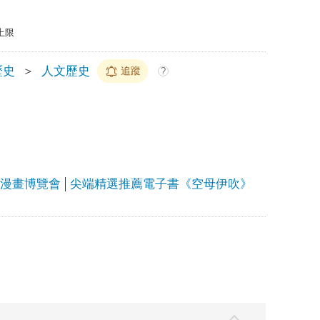
上限
歷史
＞
人文歷史
追蹤
?
上漫畫博覽會
尖端精選推薦電子書《空母伊吹》