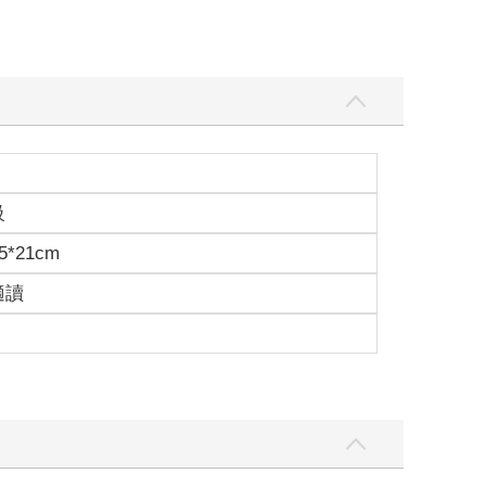
級
5*21cm
適讀