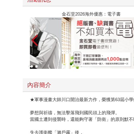
金石堂2026海外優惠：電子書
內容簡介
★軍事漫畫大師川口開治最新力作，榮獲第63屆小
夢想與祈禱，無法擊落飛到國民頭上的飛彈。
當國土遭到侵襲時，還能夠守著「防衛」的原則默不
失去護衛艦「瀨戶霧」後，