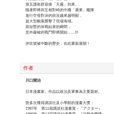
第五護衛群迎接「天霧」到來。
隨著即將與互相對峙的中國「廣東」艦隊
進行空母對決的狀況越來越明顯，
超大型颱風襲擊了現場海域。
當短暫的休戰結束的瞬間，
意外嚴峻的戰鬥即將開始……!!!
伊吹號被中斷的歷史，在此重新展開！
作者
川口開治
日本漫畫家。作品以政治及軍事為主要題材。
曾多次獲得講談社及小學館的漫畫大獎：
1987年 第11屆講談社漫畫賞 - 『アクター』
1990年 第14屆講談社漫畫賞 - 『沉默的艦隊』