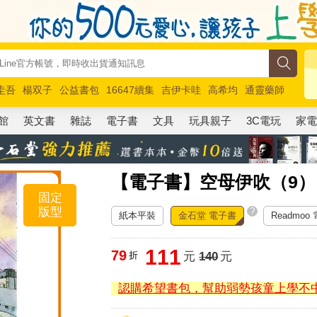
圭吾
楊双子
公益書包
16647續集
吉伊卡哇
高希均
通靈藥師
路邊攤新作
馬斯克
玩具總動員5
超慢跑
館
英文書
雜誌
電子書
文具
玩具親子
3C電玩
家
【電子書】空母伊吹（9）
固定
版型
?
紙本平裝
金石堂 電子書
Readmoo
111
79
折
元
140
元
認購希望書包，幫助弱勢孩童上學不