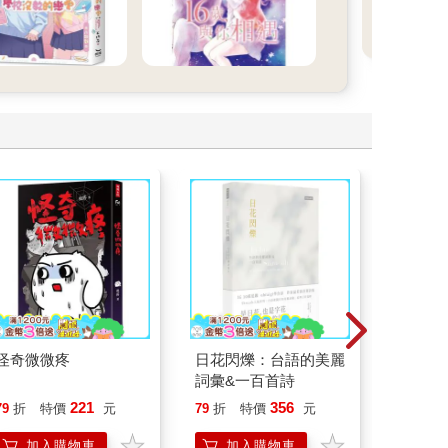
怪奇微微疼
日花閃爍：台語的美麗
臺灣漫
詞彙&一百首詩
221
356
79
折
特價
元
79
折
特價
元
79
折
加入購物車
加入購物車
加