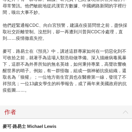
尋常警訊。他們敏銳地從武漢官方數據、中國網路新聞的字裡行
間，嗅出大事不妙。
他們趕緊通報CDC、向白宮預警，建議在疫苗問世之前，盡快採
取社交距離管制。沒想到，卻一再遭到川普與CDC冷處理，直
到……疫情徹底失控。
麥可．路易士在《預兆》中，講述這群專家如何在一切惡化到不
可收拾之前，就著手為這場人類浩劫做準備。深入描繪病毒風暴
下，這群不為外界所知的無名英雄，如何秉持專業，高聲吹響喚
醒世界的哨子。例如，有一群怪咖，組成一個神祕抗疫組織，還
取名為「狼獾」；一位地方衛生官員也在醫療第一線，發現了不
祥預兆；一位13歲女學生的科學報告，成了兩年來美國政府的抗
疫藍圖……。
作者
麥可‧路易士 Michael Lewis