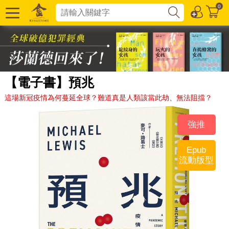
0
【電子書】預兆
這場新冠疫情為何蔓延全球？難道真是人類該當此劫、無法阻擋？
強推
Epub
流動版型