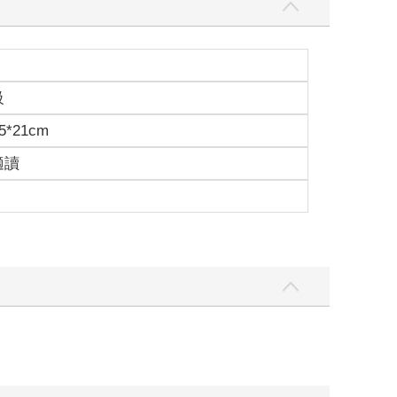
級
5*21cm
適讀