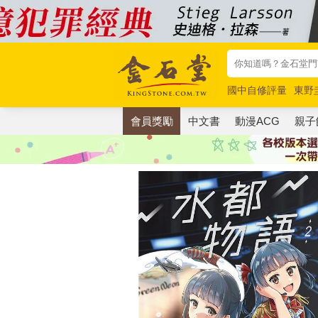
國中自修評量
東野
唯紅花綻放
奧德賽
會員獎勵
中文書
動漫ACG
親子