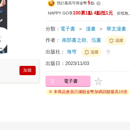
5
預計最高可得金幣
點
?
100累1點 4點抵1元
HAPPY GO享
折抵無
分類：
電子書
＞
漫畫
＞
華文漫畫
作者：
南部書之助、伍薰
追蹤
出版社：
海穹
追蹤
?
出版日：
2023/11/03
加購
電子書
※ 本商品會員日滿額金幣加碼回饋最高15倍