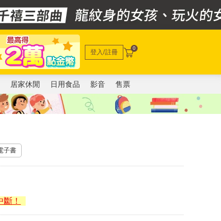
0
登入/註冊
電
居家休閒
日用食品
影音
售票
 電子書
中斷！