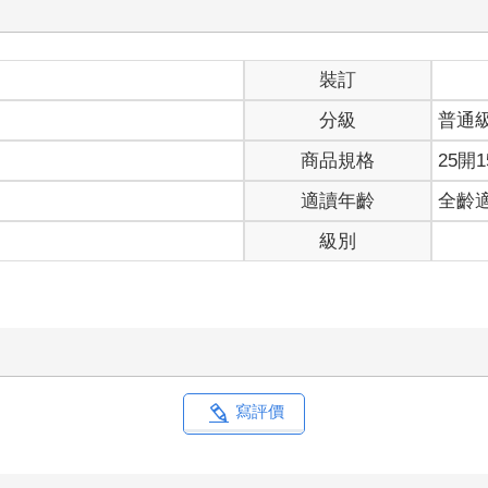
裝訂
分級
普通
商品規格
25開1
適讀年齡
全齡
級別
寫評價