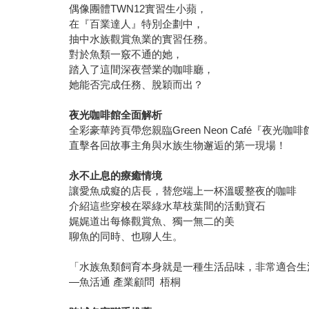
偶像團體TWN12實習生小蘋，
在『百業達人』特別企劃中，
抽中水族觀賞魚業的實習任務。
對於魚類一竅不通的她，
踏入了這間深夜營業的咖啡廳，
她能否完成任務、脫穎而出？
夜光咖啡館全面解析
全彩豪華跨頁帶您親臨Green Neon Café『夜光咖啡
直擊各回故事主角與水族生物邂逅的第一現場！
永不止息的療癒情境
讓愛魚成癡的店長，替您端上一杯溫暖整夜的咖啡
介紹這些穿梭在翠綠水草枝葉間的活動寶石
娓娓道出每條觀賞魚、獨一無二的美
聊魚的同時、也聊人生。
「水族魚類飼育本身就是一種生活品味，非常適合生
—魚活通 產業顧問 梧桐