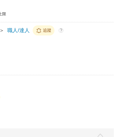
上限
＞
職人/達人
追蹤
?