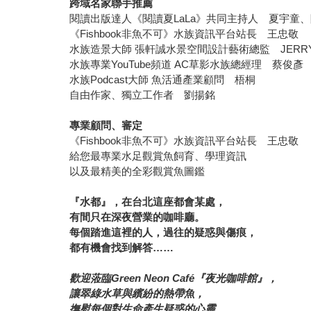
跨域名家聯手推薦
閱讀出版達人《閱讀夏LaLa》共同主持人 夏宇童
《Fishbook非魚不可》水族資訊平台站長 王忠敬
水族造景大師 張軒誠水景空間設計藝術總監 JERR
水族專業YouTube頻道 AC草影水族總經理 蔡俊彥
水族Podcast大師 魚活通產業顧問 梧桐
自由作家、獨立工作者 劉揚銘
專業顧問、審定
《Fishbook非魚不可》水族資訊平台站長 王忠敬
給您最專業水足觀賞魚飼育、學理資訊
以及最精美的全彩觀賞魚圖鑑
『水都』，在台北這座都會某處，
有間只在深夜營業的咖啡廳。
每個踏進這裡的人，過往的疑惑與傷痕，
都有機會找到解答……
歡迎蒞臨Green Neon Café『夜光咖啡館』，
讓翠綠水草與繽紛的熱帶魚，
撫慰每個對生命產生疑惑的心靈……