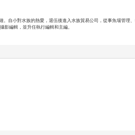
長兼撞鐘。自小對水族的熱愛，退伍後進入水族貿易公司，從事魚場管
）》攝影編輯，並升任執行編輯和主編。