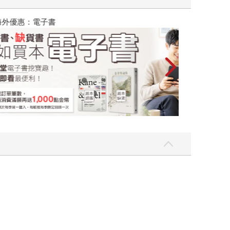
攻殼機動隊 (199