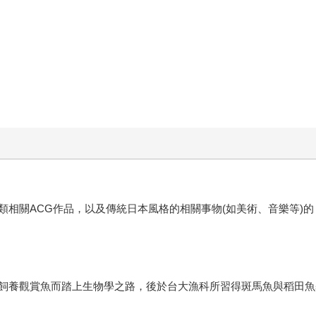
類相關ACG作品，以及傳統日本風格的相關事物(如美術、音樂等)
飼養觀賞魚而踏上生物學之路，後於台大漁科所習得斑馬魚與稻田魚