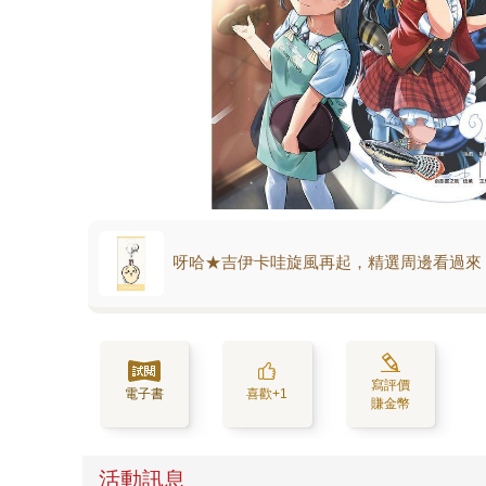
呀哈★吉伊卡哇旋風再起，精選周邊看過來
寫評價
電子書
喜歡+1
賺金幣
活動訊息