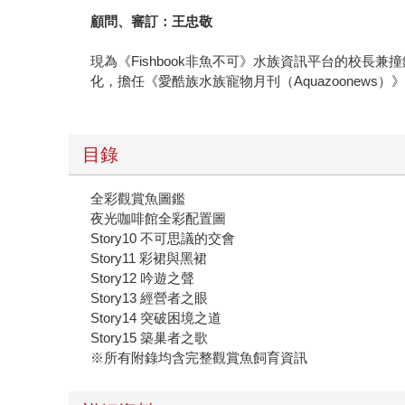
顧問、審訂：王忠敬
現為《Fishbook非魚不可》水族資訊平台的校
化，擔任《愛酷族水族寵物月刊（Aquazoonews
目錄
全彩觀賞魚圖鑑
夜光咖啡館全彩配置圖
Story10 不可思議的交會
Story11 彩裙與黑裙
Story12 吟遊之聲
Story13 經營者之眼
Story14 突破困境之道
Story15 築巢者之歌
※所有附錄均含完整觀賞魚飼育資訊