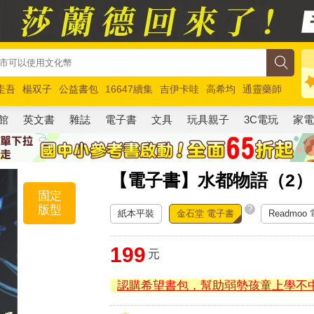
圭吾
楊双子
公益書包
16647續集
吉伊卡哇
高希均
通靈藥師
路邊攤新作
馬斯克
玩具總動員5
超慢跑
館
英文書
雜誌
電子書
文具
玩具親子
3C電玩
家
【電子書】水都物語（2）
固定
版型
?
紙本平裝
金石堂 電子書
Readmoo
199
元
認購希望書包，幫助弱勢孩童上學不