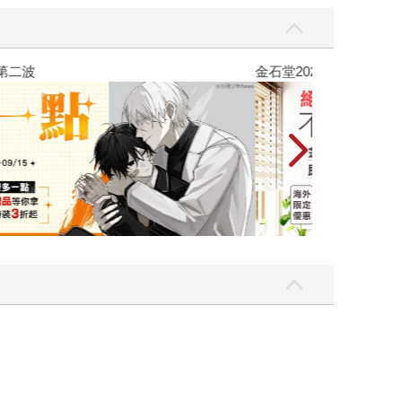
吃一點〉第二波
金石堂2026海