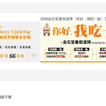
2026金石堂暑假漫博〈你好，我
個關鍵字彙