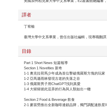
美國加州柏克萊大學中文系畢業，EZ叢書館總編審，曾
譯者
丁宥榆
臺灣大學中文系畢業，曾任出版社編輯，現專職翻譯
目錄
Part 1 Short News 短篇報導
Section 1 Novelties 新奇
1-1 奧克拉荷馬少年成為首位擊破俄羅斯方塊的玩家
1-2 亞馬遜雨林發現古老的失落之谷
1-3 俄羅斯男子用ChatGPT找到真愛
1-4 大猩猩彼此逗弄的行為與人類如出一轍
Section 2 Food & Beverage 飲食
2-1 麥當勞推出全新咖啡連鎖品牌，獨門調配速飲星