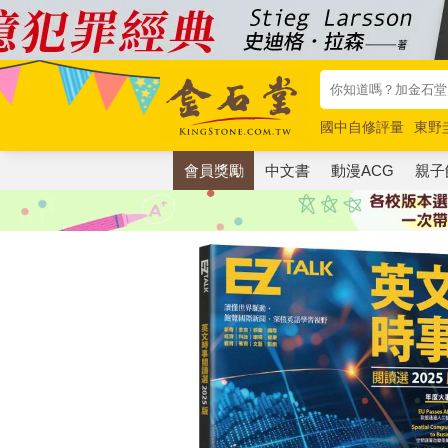
國中自修評量
東野
唯紅花綻放
奧德賽
會員獎勵
中文書
動漫ACG
親子