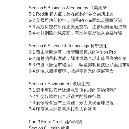
Section 5 Business & Economy 商業經濟
5-1 Reddit 超人氣，終在紐約證券交易所上市
5-2 美國司法部控告，蘋果iPhone面臨反壟斷訴訟
5-3 莫斯科交易所停止美元交易，逐步脫離金融控制
5-4 社群網路能見度高，青壯年更易陷入金融詐騙
Section 6 Science & Technology 科學技術
6-1 藉由空間運算，改變商業模式的Vision Pro
6-2 超越蘋果和微軟，輝達成為全球市值最高的企業
6-3 依據《數位市場法》，歐盟抑制科技巨頭濫用市
6-4 沈浸式擴增實境，掀起零售業的擴展革命
Section 7 Environment 環境生態
7-1 選手可以安然泳渡水質優化後的塞納河嗎?
7-2 社交媒體強化全球遊客的脫序行為
7-3 氣候峰會宣布三方國，致力實現全球控溫
7-4 印度冰人開建喜馬拉雅人造冰川
Part 3 Extra Credit 延伸閱讀
Section 8 Health 健康