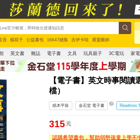
圭吾
楊双子
公益書包
16647續集
吉伊卡哇
通靈藥師
路邊攤新作
馬斯克
玩具總動員5
超慢跑
館
英文書
雜誌
電子書
文具
玩具親子
3C電玩
家
【電子書】英文時事閱讀選20
檔）
?
紙本平裝
金石堂 電子書
Readmoo
315
元
認購希望書包，幫助弱勢孩童上學不