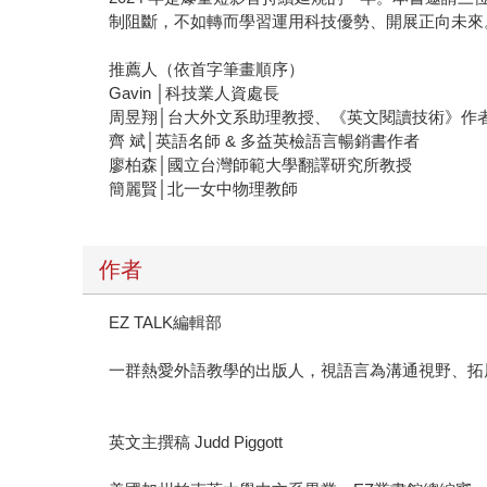
制阻斷，不如轉而學習運用科技優勢、開展正向未來
推薦人（依首字筆畫順序）
Gavin │科技業人資處長
周昱翔│台大外文系助理教授、《英文閱讀技術》作
齊 斌│英語名師 & 多益英檢語言暢銷書作者
廖柏森│國立台灣師範大學翻譯研究所教授
簡麗賢│北一女中物理教師
作者
EZ TALK編輯部
一群熱愛外語教學的出版人，視語言為溝通視野、拓
英文主撰稿 Judd Piggott