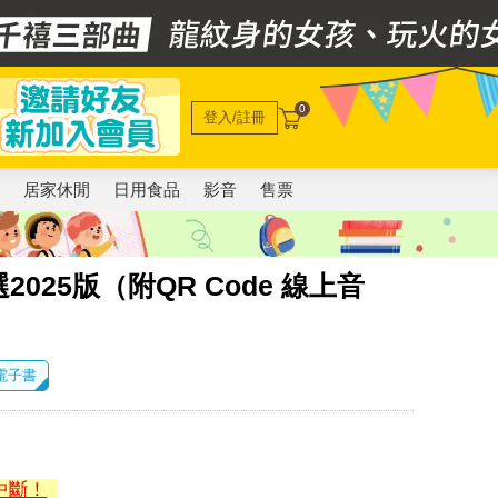
0
登入/註冊
電
居家休閒
日用食品
影音
售票
25版（附QR Code 線上音
 電子書
中斷！