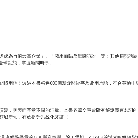
達成為市值最高企業」、「蘋果面臨反壟斷訴訟」等；其他趨勢話題
一覽全球動態，掌握新聞時事。
聞慣用語！透過本書精選800個新聞關鍵字及常用片語，符合英檢中
變，與表面字意不同的詞彙。本書各篇文章皆附有解說專有名詞的「EZ
領域新知，有效提升系統化閱讀 ！
位具有網路聲量的KOL撰寫專欄。除了帶領 EZ TALK的讀者瞭解