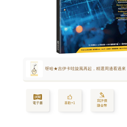
呀哈★吉伊卡哇旋風再起，精選周邊看過來
寫評價
電子書
喜歡+1
賺金幣