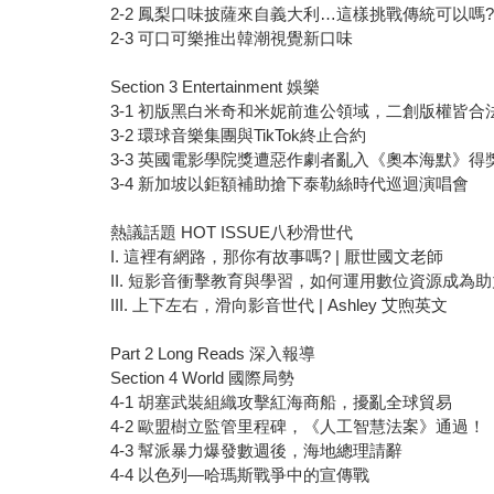
2-2 鳳梨口味披薩來自義大利…這樣挑戰傳統可以嗎
2-3 可口可樂推出韓潮視覺新口味
Section 3 Entertainment 娛樂
3-1 初版黑白米奇和米妮前進公領域，二創版權皆合
3-2 環球音樂集團與TikTok終止合約
3-3 英國電影學院獎遭惡作劇者亂入《奧本海默》得
3-4 新加坡以鉅額補助搶下泰勒絲時代巡迴演唱會
熱議話題 HOT ISSUE八秒滑世代
I. 這裡有網路，那你有故事嗎? | 厭世國文老師
II. 短影音衝擊教育與學習，如何運用數位資源成為助力
III. 上下左右，滑向影音世代 | Ashley 艾煦英文
Part 2 Long Reads 深入報導
Section 4 World 國際局勢
4-1 胡塞武裝組織攻擊紅海商船，擾亂全球貿易
4-2 歐盟樹立監管里程碑，《人工智慧法案》通過！
4-3 幫派暴力爆發數週後，海地總理請辭
4-4 以色列—哈瑪斯戰爭中的宣傳戰