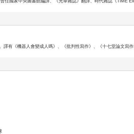
任國家中央圖書館編譯、《光華雜誌》翻譯、時代雜誌《TIME Ex
。譯有《機器人會變成人嗎》、《批判性寫作》、《十七堂論文寫作
球