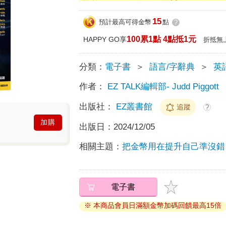
15
預計最高可得金幣
點
?
100累1點 4點抵1元
HAPPY GO享
折抵無
分類：
電子書
＞
語言/字辭典
＞
英
作者：
EZ TALK編輯部- Judd Piggott
出版社：
EZ叢書館
追蹤
?
加購
出版日：
2024/12/05
相關主題：
把金幣用在提升自己準沒錯
電子書
※ 本商品會員日滿額金幣加碼回饋最高15倍