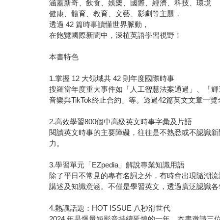
涵蓋新奇、飲食、娛樂、國際、經濟、科技、環境
健康、體育、教育、文藝、影劇等主題，
透過 42 篇時事讀懂世界脈動，
在飽覽國際新聞中，深植英語學習視野！
本書特色
1.掌握 12 大領域共 42 則年度國際時事
搜羅當年度重大事件如「人工智慧法案通過」、「輝
音樂與TikTok終止合約」等。透過42篇英文文章
2.高效學習800個中高級英文時事字彙及片語
閱讀英文時事的主要障礙，往往是不熟悉或不認識新
力。
3.學習單元「EZpedia」解說專業知識用語
除了平日不常見的專有名詞之外，有時會出現隨潮流演
講述及知識意涵。不僅是學習英文，透過廣泛認識各
4.熱議話題：HOT ISSUE 八秒滑世代
2024 年是爆量短影音持續延燒的一年。本書邀請三