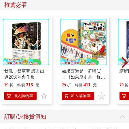
推薦必看
廿載．繁華夢 護玄出
如果西遊是一群喵(1)
請解
道20週年創作集
：《如果歷史是一群
喵》作者最新力作，附
315
411
79
折
特價
元
79
折
特價
元
79
折
【首卷特典】拉頁
加入購物車
加入購物車
訂購/退換貨須知