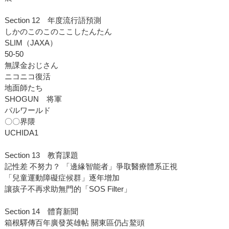
Section 12 年度流行語預測
しかのこのこのここしたんたん
SLIM（JAXA）
50-50
無課金おじさん
ニコニコ復活
地面師たち
SHOGUN 将軍
パルワールド
〇〇界隈
UCHIDA1
Section 13 教育課題
記性差 不努力？ 「邊緣智能者」爭取醫療體系正視
「兒童運動障礙症候群」逐年增加
讓孩子不再求助無門的「SOS Filter」
Section 14 體育新聞
箱根驛傳百年廣發英雄帖 關東區仍占鰲頭