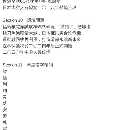
透過全新6G技術重現味覺感受
日本太空人有望於二〇二八年登陸月球
Section 10 環境問題
福島核電廠試取核燃料碎塊 「裝錯了」急喊卡
秋刀魚漁獲量大減，日本庶民美食陷危機！
運動鞋回收再利用，打造環保永續新未來
森林保護稅於二〇二四年起正式開徵
二〇四〇年中暑人數倍增
Section 11 年度漢字預測
智
価
利
翔
災
落
安
素
札
震