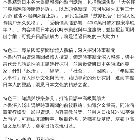
本書精選日本各大媒體報導的熱門話題，包括熱議焦點 「大谷翔
平專屬翻譯涉賭遭起訴」，以及頭條新聞「京阿尼縱火案奪三十
六命 被告不服判死提上訴」，到民生議題「鼓勵投資！日個人投
資帳戶永久免稅」、「受物價高漲影響，4000萬日幣才能安享晚
年？」。內容網羅日本當代時事動態與年度趨勢，並搭配新聞關
鍵字彙，可提升日語讀解力，將是通過日檢的一大助力！
特色二、專業國際新聞媒體人撰稿，深入探討時事新聞
本書內容由資深新聞媒體人撰寫，鎖定時事新聞深入報導，切中
當代最具話題性的主體進行探討。並廣邀鑽研日本各領域的專
家，針對「政治」、「經濟」、「社會」、「國際」、「年度重
大事件」深入剖析文化與民情。藉助專家的分析探討，進而掌握
日本人的觀點，洞悉日本文化的精妙之處。
特色三、知識與娛樂兼具，打造日語中高級閱讀力
本書深入淺出講解時事新聞的前後脈絡，知識含金量高。同時涵
蓋流行娛樂、影視資訊，內容寓教於樂。並融入日檢N3~N1字彙
及句型，可藉由閱讀時事、聆聽音檔，紮穩初級基礎、培養中高
級文章理解力，奠定日語表現根基。
「Nippon所藏」系列介紹：