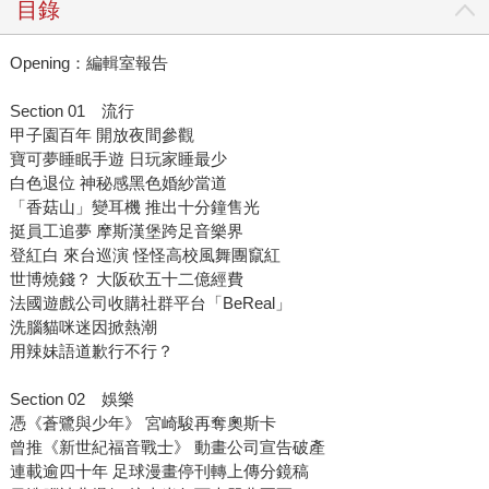
目錄
Opening：編輯室報告
Section 01 流行
甲子園百年 開放夜間參觀
寶可夢睡眠手遊 日玩家睡最少
白色退位 神秘感黑色婚紗當道
「香菇山」變耳機 推出十分鐘售光
挺員工追夢 摩斯漢堡跨足音樂界
登紅白 來台巡演 怪怪高校風舞團竄紅
世博燒錢？ 大阪砍五十二億經費
法國遊戲公司收購社群平台「BeReal」
洗腦貓咪迷因掀熱潮
用辣妹語道歉行不行？
Section 02 娛樂
憑《蒼鷺與少年》 宮崎駿再奪奧斯卡
曾推《新世紀福音戰士》 動畫公司宣告破產
連載逾四十年 足球漫畫停刊轉上傳分鏡稿