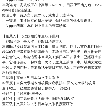
專為邁向中高級或正在中高級（N3~N1）日語學習者打造，EZ J
apan日語嚴選講座。
閱讀日本，或語言，或文化，或古典，或時尚。
用一雙眼，追逐日本的瞬息萬變、領略日本的傳承與創新。
「Nippon所藏」為你獻上日本的薈萃珍藏。
【推薦人】（按照姓氏筆畫順序排列）
一點點老師｜每天學一點點日語創辦人
本書既能提供豐富的日本時事，增廣見聞。也可以當作JLPT日檢
考試的學習書來提升閱讀能力。不論是日語學習者，還是熱愛日
本社會的人，都能透過本書深入了解日本正在發生、已經發生的
事。它引導讀者一起探索、思考，並真正讀懂日本。幫助大家在
學習日語的同時，更清晰地掌握日本的現況，增進對這個國家的
理解與認識。
王世和｜東吳大學日本語文學系教授
徐興慶｜東吳大學端木愷校長講座教授/中國文化大學前校長
金子祐己｜星耀國際補習班創辦人/日語教師
張齡予｜全民主播/主持人
黃如萍｜國立高雄餐旅大學 應用日語系副教授
董莊敬｜文藻外語大學日本語文系教授董莊敬