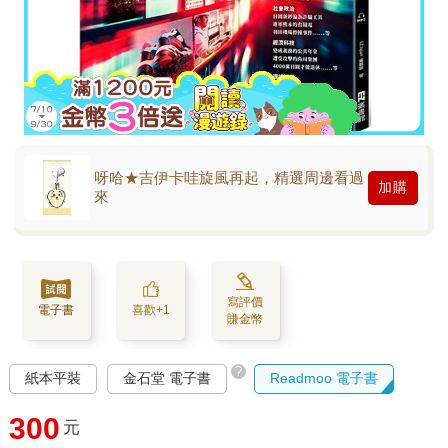
呀哈★吉伊卡哇旋風再起，精選周邊看過
加購
來
寫評價
電子書
喜歡+1
賺金幣
?
紙本平裝
金石堂 電子書
Readmoo 電子書
300
元