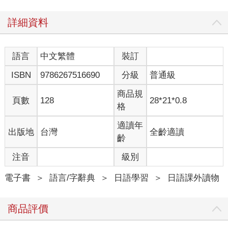
木村有執政聯盟自民黨與公民黨的推薦，蒲島前知事也公開力挺
詳細資料
這位自己在東京大學任教時的學生；幸山則有立憲民主黨等在野
四黨支持，可視為一場朝野之爭。這場選戰最終由木村敬獲選，
他將如何對應台積電進駐與後續相關建設與管理，在地人非常關
語言
中文繁體
裝訂
心。
ISBN
9786267516690
分級
普通級
台積電新廠區約四點五個東京巨蛋這麼大，相關職員約一千七百
商品規
人，所在的菊陽町人口僅約四點三萬，廠區最近的JR「原水站」
頁數
128
28*21*0.8
格
還是個沒站務員的小車站。隨著廠區啟用，通勤時間突然湧現大
量乘客，同時菊陽町及其周邊地區大眾運輸不發達，原有的塞車
適讀年
出版地
台灣
全齡適讀
問題也變得更嚴重。
齡
其次，台積電開出大學畢業起薪廿八萬日圓（約台幣六點一萬
注音
級別
元）的誘人條件成功吸引人才，不過當地其他製造業卻陷入缺人
困境。另外，熊本以豐富優質的地下水資源著稱，居民不免擔心
電子書
＞
語言/字辭典
＞
日語學習
＞
日語課外讀物
半導體製造需要大量水資源，如此一來水量與水質都可能受到影
響，甚至破壞環境。以上這些都是新任熊本知事亟需面對的問
商品評價
題。