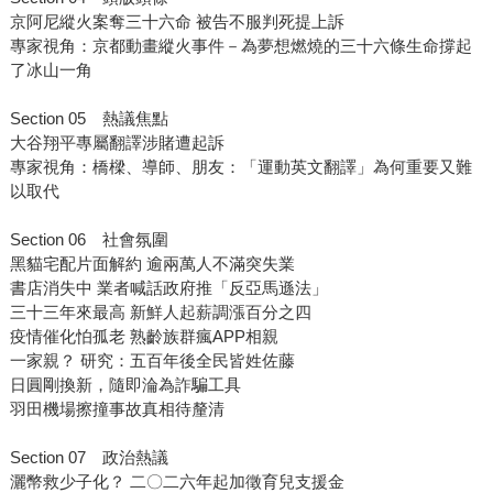
京阿尼縱火案奪三十六命 被告不服判死提上訴
專家視角：京都動畫縱火事件－為夢想燃燒的三十六條生命撐起
了冰山一角
Section 05 熱議焦點
大谷翔平專屬翻譯涉賭遭起訴
專家視角：橋樑、導師、朋友：「運動英文翻譯」為何重要又難
以取代
Section 06 社會氛圍
黑貓宅配片面解約 逾兩萬人不滿突失業
書店消失中 業者喊話政府推「反亞馬遜法」
三十三年來最高 新鮮人起薪調漲百分之四
疫情催化怕孤老 熟齡族群瘋APP相親
一家親？ 研究：五百年後全民皆姓佐藤
日圓剛換新，隨即淪為詐騙工具
羽田機場擦撞事故真相待釐清
Section 07 政治熱議
灑幣救少子化？ 二〇二六年起加徵育兒支援金