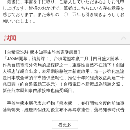
最後に、本書を手に取り、ご購入していただき心よりお礼申
し上げます。皆様のおかげで、筆者はこちらにいる存在意義を
感じております。また来年の二〇二五年も引き続きよろしくお
願いいたします。
試閱
【台積電進駐 熊本知事由誰當家受矚目】
「JASM開幕，請剪綵！」台積電熊本廠二月廿四日盛大開幕，
作為台積電海外佈局的里程碑之一，重要性自然不在話下！創辦
人張忠謀親自出席，表示期盼藉熊本新廠啟用，進一步強化無論
是日本或全球的半導體供應韌性，推估十年間經濟效益高達二十
兆日圓（約台幣四點三兆元）！台積電日本新廠成為話題之際，
新任熊本縣知事由誰接棒也備受矚目。
一手催生熊本縣代表吉祥物「熊本熊」，並打開知名度的前知事
蒲島郁夫，經歷四個任期後宣布不再尋求連任，蒲島知事時代告
終，熊本縣睽違十六年迎來新人角逐知事一職。這場選戰雖有四
名候選人，但實際上是兩強對抗：由四十九歲的熊本縣前副知事
看更多
木村敬，對上五十八歲的前熊本市長幸山政史。