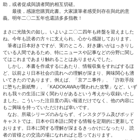
助，或者促成與讀者間的相互切磋。
最後，感謝您購買此書。大家讓筆者感受到存在與此的意
義。明年二〇二五年也還請多多指教！
まさに光陰矢の如し。いよいよ二〇二四年も終盤を迎えました
ね。今年も読者の方々に支えられ、心から感謝しております。
筆者は日本好きですが、実のところ、好き嫌いがはっきりし
ている人間であるため、特にニュースや記事などの分野に関し
てはこれまであまり触れることはありませんでした。
しかし、本書を作成するにあたり、情報収集をすればするほ
ど、以前より日本社会の流れへの理解が深まり、興味関心も湧
いてきたのであります。例えば、「京アニ事件」、「詐欺手段
に堕ちた新紙幣」、「KADOKAWAが襲われた攻撃」など、いず
れも我々の生活に深く関わりがあるという考えから収録いたし
ました。こういった注目度の高い報道だけでなく、他の内容に
もご興味を持っていただければ幸いです。
なお、所蔵シリーズのみならず、インスタグラム及びポッド
キャストでは、日本や日本語に関する情報を定期的に更新して
おります。日本に関する理解が深まるきっかけになったり、読
者の皆様との交流の場になれればと思っております。