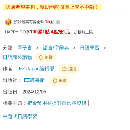
認購希望書包，幫助弱勢孩童上學不中斷！
15
預計最高可得金幣
點
?
100累1點 4點抵1元
HAPPY GO享
折抵無上限
分類：
電子書
＞
語言/字辭典
＞
日語學習
＞
日語課外讀物
追蹤
作者：
EZ Japan編輯部
追蹤
出版社：
EZ叢書館
追蹤
出版日：
2024/12/05
相關主題：
把金幣用在提升自己準沒錯
主題式日語學習