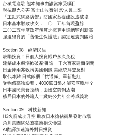
台積電進駐 熊本知事由誰當家受矚目
對抗觀光公害 富士山收費制 設人數上限
「主動式網路防禦」防國家基礎建設遭破壞
日本基本財政收支，二〇二五年首現盈餘
二〇二五年度政府預算之概算申請總額創新高
強迫絕育的「舊優生保護法」認定違憲判國賠
Section 08 經濟民生
鼓勵投資！日個人投資帳戶永久免稅
建築成本飆漲掀破產潮 逾一千六百家建商倒閉
日企捧兩兆收購美國鋼鐵 美總統拜登反對
取代炸雞 日式飯糰「抗通膨」重新翻紅
受物價高漲影響，4000萬日幣才能安享晚年？
日本國民美食拉麵，面臨空前倒店潮
移居日本的外籍人士繳納公共年金將成義務
Section 09 科技新知
H3火箭成功升空 助攻日本搶佔衛星發射市場
角川集團網站遭癱瘓損失慘重
AI翻譯加速海外對日投資