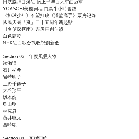
日洗腦神曲爆紅 摘上半年百大單曲冠軍
YOASOBI美國開唱 門票半小時售罄
《排球少年》有望打破《灌籃高手》票房紀錄
國民天團「嵐」二十五周年新起點
《名偵探柯南》票房再創佳績
白色霸凌
NHK紅白歌合戰收視創新低
Section 03 年度風雲人物
綾瀨遙
石川祐希
岩崎明子
上野千鶴子
大谷翔平
坂本龍一
鳥山明
林克彦
藤井聰太
宮崎駿
Section 04 頭版頭條