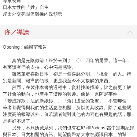
專家視角
日本女性的「姓」自主
岸田外交亮眼但難挽內政頹勢
序／導讀
Opening：編輯室報告
真的是光陰似箭！終於來到了二〇二四年的尾聲。這一年，
有著讀者們的支持，心中滿是感謝。
雖然筆者喜歡日本，卻是一個喜惡分明、「挑食」的人。特
別是新聞、報導的領域，更是我至今不太接觸的東西。
然而，在製作本書的過程中，資料找著找著，比之前更了解
了社會的動向，也產生了濃厚的興趣。像是「京阿尼事件」、
「變成詐欺手法的新紙鈔」、「角川遭受的攻擊」，不管哪個，
筆者都覺得與我們的生活息息相關，所以將其收錄。除了這些關
注度高的報導以外，倘若讀者能對其他的內容也有興趣的話，那
是再好不過了。
另外，不只所藏系列，我們也有在IG和Podcast當中定期紀錄
與日本、日文相關的資訊。期望能帶給大家在認識日本上的幫