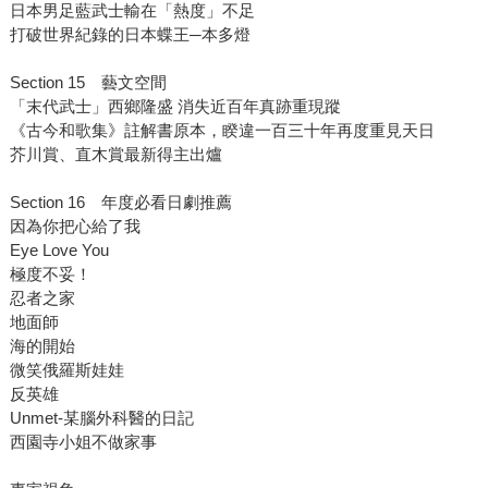
日本男足藍武士輸在「熱度」不足
打破世界紀錄的日本蝶王─本多燈
Section 15 藝文空間
「末代武士」西鄉隆盛 消失近百年真跡重現蹤
《古今和歌集》註解書原本，睽違一百三十年再度重見天日
芥川賞、直木賞最新得主出爐
Section 16 年度必看日劇推薦
因為你把心給了我
Eye Love You
極度不妥！
忍者之家
地面師
海的開始
微笑俄羅斯娃娃
反英雄
Unmet-某腦外科醫的日記
西園寺小姐不做家事