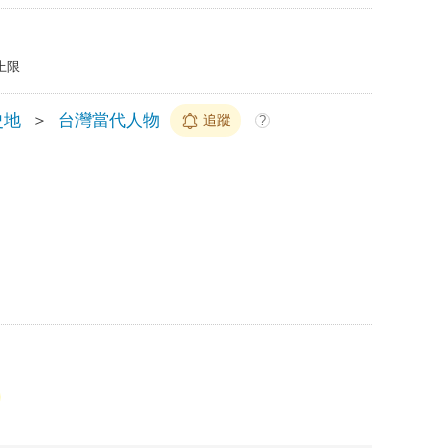
上限
史地
＞
台灣當代人物
追蹤
?