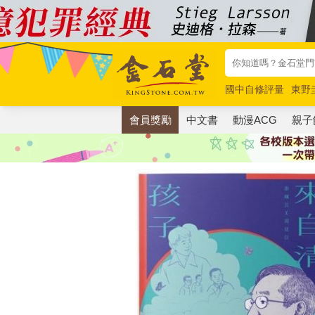
國中自修評量
東野
唯紅花綻放
奧德賽
會員獎勵
中文書
動漫ACG
親子