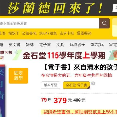
圭吾
楊双子
公益書包
16647續集
吉伊卡哇
通靈藥師
路邊攤新作
馬斯克
玩具總動員5
超慢跑
館
英文書
雜誌
電子書
文具
玩具親子
3C電玩
家
【電子書】來自清水的孩
固定
在台灣長大的五、六年級生共同的回憶
版型
?
紙本平裝
金石堂 電子書
379
79
折
元
480
元
認購希望書包，幫助弱勢孩童上學不