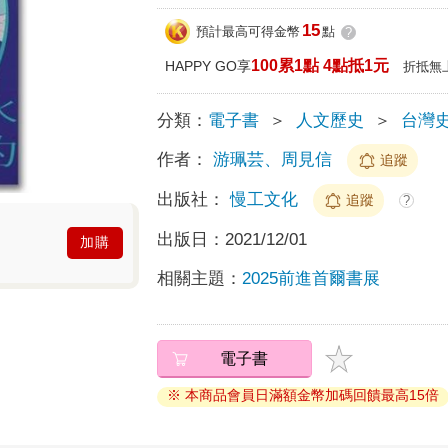
15
預計最高可得金幣
點
?
100累1點 4點抵1元
HAPPY GO享
折抵無
分類：
電子書
＞
人文歷史
＞
台灣
作者：
游珮芸、周見信
追蹤
出版社：
慢工文化
追蹤
?
出版日：
2021/12/01
加購
相關主題：
2025前進首爾書展
電子書
※ 本商品會員日滿額金幣加碼回饋最高15倍