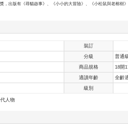
作首獎，出版有《尋貓啟事》、《小小的大冒險》、《小松鼠與老榕樹
裝訂
分級
普通
商品規格
18開1
適讀年齡
全齡
級別
當代人物