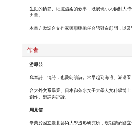
生動的情節、細膩溫柔的敘事，既展現小人物對大時
力量。
本書亦邀請台文作家鄭順聰擔任台語對白顧問，以及
作者
游珮芸
寫童詩、情詩，也愛朗讀詩。常早起到海邊、湖邊看
台大外文系畢業、日本御茶水女子大學人文科學博士
創作、翻譯與評論。
周見信
畢業於國立臺北藝術大學造形研究所，現就讀於國立