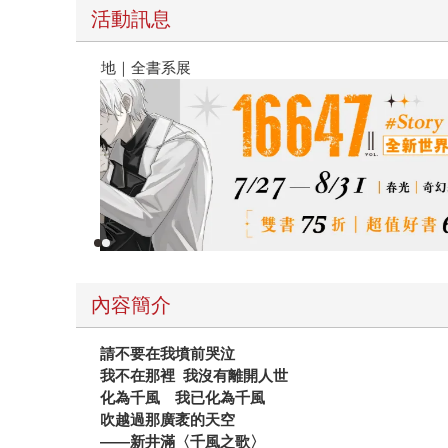
活動訊息
春光ｘ奇幻基地｜全書系展
內容簡介
請不要在我墳前哭泣
我不在那裡 我沒有離開人世
化為千風 我已化為千風
吹越過那廣袤的天空
——新井滿〈千風之歌〉