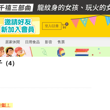
0
登入/註冊
電
居家休閒
日用食品
影音
售票
子（4）
中斷！