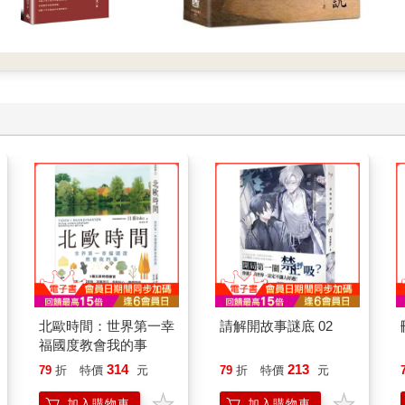
北歐時間：世界第一幸
請解開故事謎底 02
福國度教會我的事
314
213
79
折
特價
元
79
折
特價
元
加入購物車
加入購物車