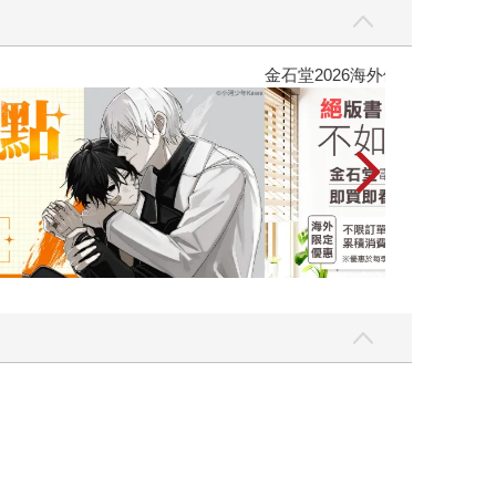
吃一點〉第二波
金石堂2026海