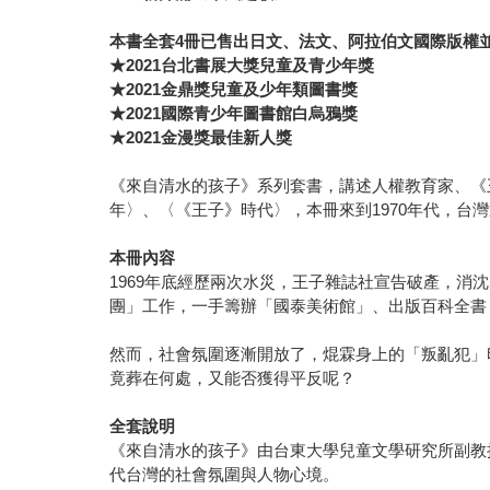
本書全套4冊已售出日文、法文、阿拉伯文國際版權
★2021台北書展大獎兒童及青少年獎
★2021金鼎獎兒童及少年類圖書獎
★2021國際青少年圖書館白烏鴉獎
★2021金漫獎最佳新人獎
《來自清水的孩子》系列套書，講述人權教育家、《
年〉、〈《王子》時代〉，本冊來到1970年代，台
本冊內容
1969年底經歷兩次水災，王子雜誌社宣告破產，
團」工作，一手籌辦「國泰美術館」、出版百科全書
然而，社會氛圍逐漸開放了，焜霖身上的「叛亂犯」
竟葬在何處，又能否獲得平反呢？
全套說明
《來自清水的孩子》由台東大學兒童文學研究所副教
代台灣的社會氛圍與人物心境。