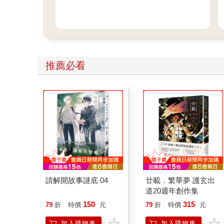
推薦必看
請解開故事謎底 04
廿載．繁華夢 護玄出
道20週年創作集
150
315
79
折
特價
元
79
折
特價
元
加入購物車
加入購物車