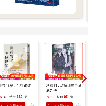
世界
來和
刪掉容易，忘掉很難
演員們：請解開故事謎
情緒價
底外傳
把情緒
誰都能
332
95
79
折
特價
元
79
折
特價
元
79
折
加入購物車
加入購物車
加