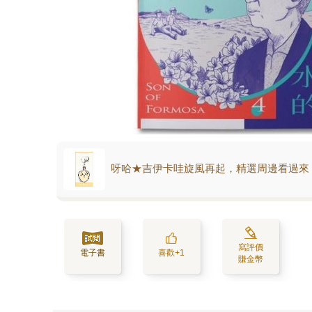
呀哈★吉伊卡哇旋風再起，精選周邊看過來
寫評價
電子書
喜歡+1
賺金幣