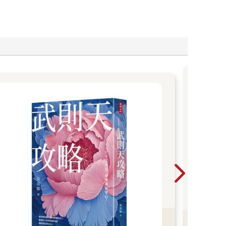
【
HB
歷史
此靠
全球
後、