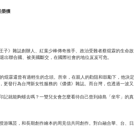
並榮獲
王子》雜誌創辦人、紅葉少棒傳奇推手、政治受難者蔡焜霖的生命故
灣退出聯合國、被美國斷交，在國際社會的地位岌岌可危。
消沈的焜霖還曾有過輕生的念頭。所幸，在親人的勸阻和鼓勵下，他決
，更發行為台灣新女性服務的《儂儂》雜誌。而台灣，也透過一波又
印記就能夠螁去嗎？一雙兒女會怎麼看待自己曾到綠島「坐牢」的真
授游珮芸，和長期創作繪本的周見信共同創作。對白融合華、台、日