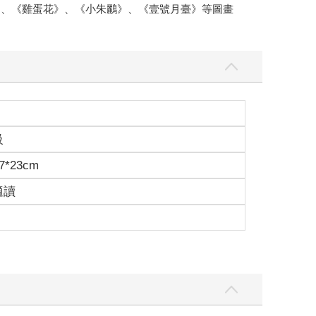
》、《雞蛋花》、《小朱鸝》、《壹號月臺》等圖畫
級
7*23cm
適讀