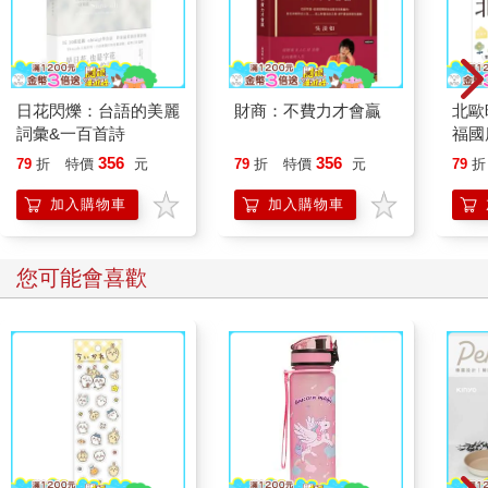
日花閃爍：台語的美麗
財商：不費力才會贏
北歐
詞彙&一百首詩
福國
356
356
79
折
特價
元
79
折
特價
元
79
折
加入購物車
加入購物車
您可能會喜歡