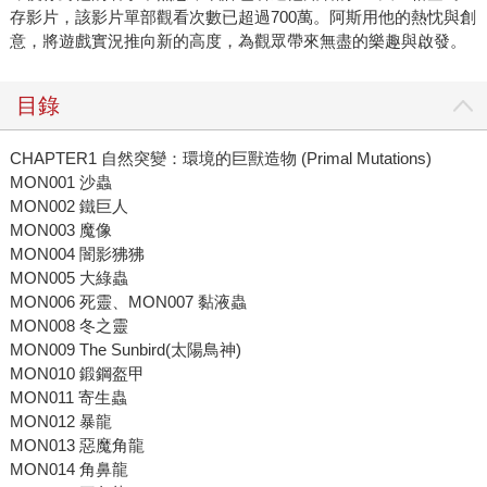
存影片，該影片單部觀看次數已超過700萬。阿斯用他的熱忱與創
意，將遊戲實況推向新的高度，為觀眾帶來無盡的樂趣與啟發。
目錄
CHAPTER1 自然突變：環境的巨獸造物 (Primal Mutations)
MON001 沙蟲
MON002 鐵巨人
MON003 魔像
MON004 闇影狒狒
MON005 大綠蟲
MON006 死靈、MON007 黏液蟲
MON008 冬之靈
MON009 The Sunbird(太陽鳥神)
MON010 鍛鋼盔甲
MON011 寄生蟲
MON012 暴龍
MON013 惡魔角龍
MON014 角鼻龍