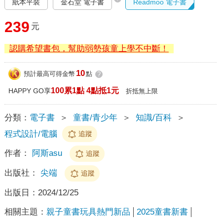
紙本平裝
金石堂 電子書
Readmoo 電子書
239
元
認購希望書包，幫助弱勢孩童上學不中斷！
10
預計最高可得金幣
點
?
100累1點 4點抵1元
HAPPY GO享
折抵無上限
分類：
電子書
＞
童書/青少年
＞
知識/百科
＞
程式設計/電腦
追蹤
作者：
阿斯asu
追蹤
出版社：
尖端
追蹤
出版日：
2024/12/25
相關主題：
親子童書玩具熱門新品
2025童書新書