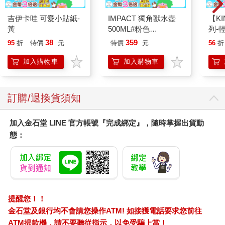
吉伊卡哇 可愛小貼紙-
IMPACT 獨角獸水壺
【KI
黃
500ML#粉色
列-
IM00B11PK
平煎
38
359
95
折
特價
元
特價
元
56
折
加入購物車
加入購物車
訂購/退換貨須知
加入金石堂 LINE 官方帳號『完成綁定』，隨時掌握出貨動
態：
提醒您！！
金石堂及銀行均不會請您操作ATM! 如接獲電話要求您前往
ATM提款機，請不要聽從指示，以免受騙上當！