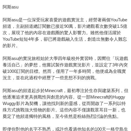
阿斯asu
阿斯asu是一位深受玩家喜愛的遊戲實況主，經營著兩個YouTube
頻道，主副頻道總訂閱數已接近90萬，影片總觀看次數突破1.5億
次，展現了他的內容在遊戲圈的驚人影響力。雖然他僅活躍於
YouTube短短4年多，卻已將遊戲融入生活，創造出無數令人難忘
的影片。
阿斯asu的實況旅程始於大學四年級校外實習時，因嚮往「玩遊戲
養活自己」的夢想，他嘗試製作遊戲實況影片，並設定了3年內突
破1000訂閱的目標。然而，僅用了一年多時間，他便成為全職實
況主，並在此過程中經歷了一些意想不到的挑戰。
阿斯asu的頻道起步於Minecraft，最初專注於生存與建築系列，但
他逐漸追求更具挑戰性與創意的內容。從一部Minecraft的Huggy
Wuggy影片為契機，讓他找到新的靈感，從而開啟了一系列以特
殊方式挑戰強大怪物的影片。這些內容不僅讓觀眾耳目一新，也
奠定了他頻道獨特的風格，至今依然是粉絲熱烈討論的焦點。
即便你對他的名字不熟悉，或許也看過他知名的100天一格空島生