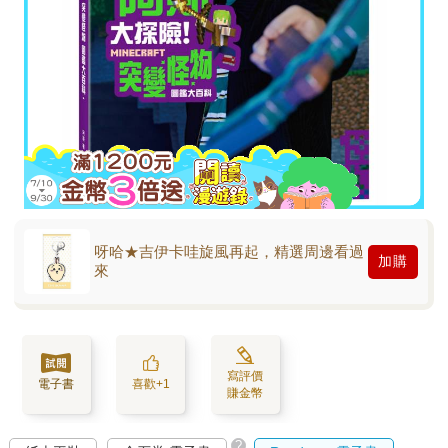
呀哈★吉伊卡哇旋風再起，精選周邊看過
加購
來
寫評價
電子書
喜歡+1
賺金幣
?