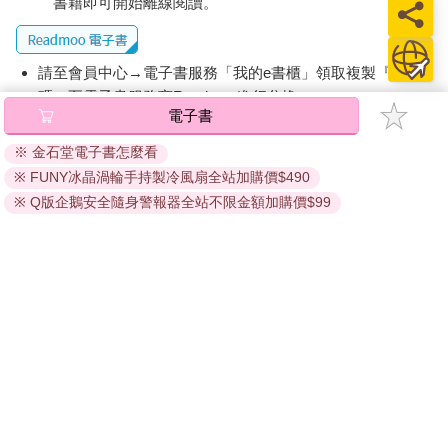
書籍即可開始離線閱讀。
請至會員中心→電子書服務「我的e書櫃」領取複製『兌換
碼』至電子書服務商Readmoo進行兌換。
電子書
退換貨須知：
※ 金石堂電子書怎麼看
因版權保護，您在金石堂所購買的電子書僅能以金石堂專屬
※ FUNY冰晶渦輪手持製冷風扇全站加購價$490
的閱讀軟體開啟閱讀，無法以其他閱讀器或直接下載檔案。
依據「消費者保護法」第19條及行政院消費者保護處公告之
※ Q版企鵝安全隨身警報器全站不限金額加購價$99
「通訊交易解除權合理例外情事適用準則」，非以有形媒介
提供之數位內容或一經提供即為完成之線上服務，經消費者
事先同意始提供。（如：電子書、電子雜誌、下載版軟體、
虛擬商品…等），
不受「網購服務需提供七日鑑賞期」的限
制
。為維護您的權益，建議您先使用「試閱」功能後再付款
購買。