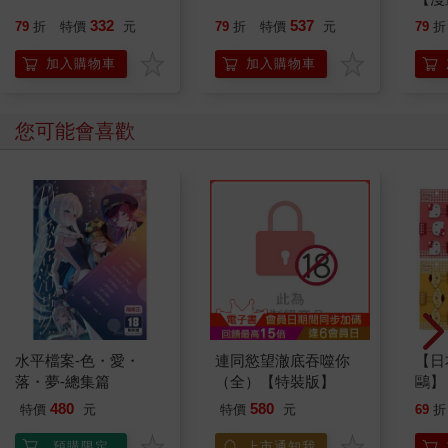
行動
332
537
79
折
特價
元
79
折
特價
元
79
折
開關
「行
加入購物車
加入購物車
學方
您可能會喜歡
水平檔案-色・愛・
連同慾望澈底吞噬你
【日本
落・夢-總集篇
（全）【特裝版】
鷗】
(8款
480
580
特價
元
特價
元
69
折
Kit
企鵝
預購限定
上市通知我