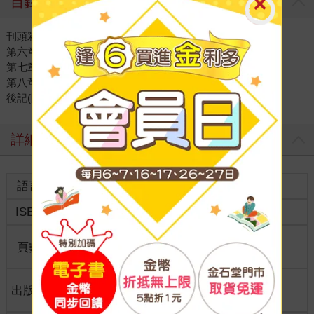
目錄
刊頭彩頁
第六章 首席與英雄
第七章 闇夜復國者
第八章 阿修賽特
後記(阿七)
詳細資料
語言
中文繁體
裝訂
ISBN
9789869655064
分級
普通級
商品規
頁數
176
21.6*15.4
格
適讀年
出版地
台灣
全齡適讀
齡