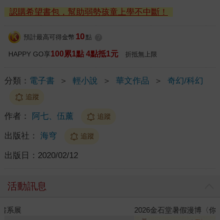
認購希望書包，幫助弱勢孩童上學不中斷！
10
預計最高可得金幣
點
?
100累1點 4點抵1元
HAPPY GO享
折抵無上限
分類：
電子書
＞
輕小說
＞
華文作品
＞
奇幻/科幻
追蹤
作者：
阿七、伍薰
追蹤
出版社：
海穹
追蹤
出版日：
2020/02/12
活動訊息
2026金石堂暑假漫博〈你好，我吃一點〉第二波
金