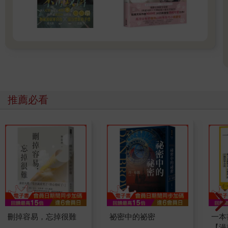
推薦必看
刪掉容易，忘掉很難
祕密中的祕密
一本
【漫