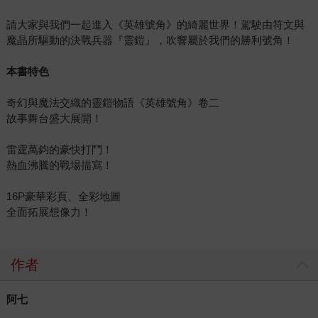
請大家與我們一起進入《英雄號角》的綺麗世界！駕駛由符文與
魔晶所驅動的決戰兵器『靈鎧』，吹響屬於我們的勝利號角！
本書特色
奇幻與魔法交織的靈鎧物語《英雄號角》卷二
故事舞台盛大展開！
雷霆萬鈞的豪快打鬥！
熱血沸騰的戰場描寫！
16P豪華彩頁、全彩地圖
全面拓展想像力！
作者
阿七