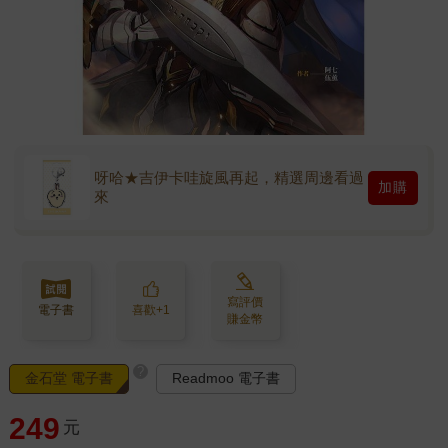
呀哈★吉伊卡哇旋風再起，精選周邊看過
加購
來
寫評價
電子書
喜歡+1
賺金幣
?
金石堂 電子書
Readmoo 電子書
249
元