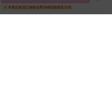
退換貨須知：
※ 本商品會員日滿額金幣加碼回饋最高15倍
因版權保護，您在金石堂所購買的電子書僅能以金石堂專屬
的閱讀軟體開啟閱讀，無法以其他閱讀器或直接下載檔案。
依據「消費者保護法」第19條及行政院消費者保護處公告之
「通訊交易解除權合理例外情事適用準則」，非以有形媒介
提供之數位內容或一經提供即為完成之線上服務，經消費者
事先同意始提供。（如：電子書、電子雜誌、下載版軟體、
虛擬商品…等），
不受「網購服務需提供七日鑑賞期」的限
制
。為維護您的權益，建議您先使用「試閱」功能後再付款
購買。