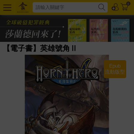
0
【電子書】英雄號角Ⅱ
Epub
流動版型