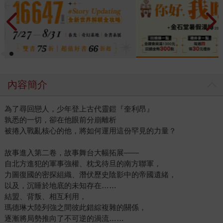
內容簡介
為了尋回戀人，少年登上古代靈鎧『奎利昂』
孰悉的一切，卻在他眼前分崩離析
被捲入戰亂核心的他，將如何運用這份罕見的力量？
故事進入第二卷，故事舞台大幅拓展――
自北方進犯的軍事強權、枕戈待旦的南方聯軍，
力圖復國的密探組織、潛伏歷史陰影中的帝國遺緒，
以及，沉睡於地底的未知存在……
結盟、背叛、相互利用，
瑪德琳大陸列強之間彼此錯綜複雜的關係，
逐漸將局勢推向了不可逆的渦流……