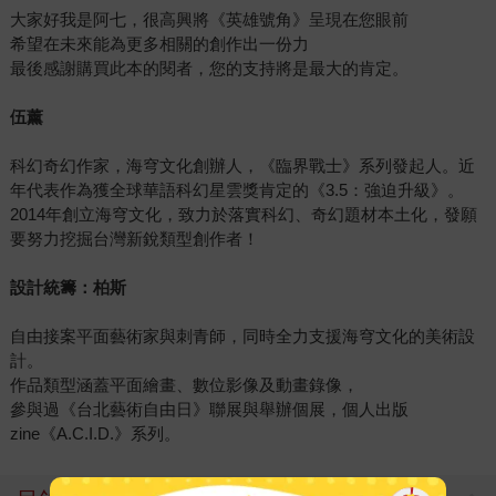
大家好我是阿七，很高興將《英雄號角》呈現在您眼前
希望在未來能為更多相關的創作出一份力
最後感謝購買此本的閱者，您的支持將是最大的肯定。
伍薰
科幻奇幻作家，海穹文化創辦人，《臨界戰士》系列發起人。近
年代表作為獲全球華語科幻星雲獎肯定的《3.5：強迫升級》。
2014年創立海穹文化，致力於落實科幻、奇幻題材本土化，發願
要努力挖掘台灣新銳類型創作者！
設計統籌：柏斯
自由接案平面藝術家與刺青師，同時全力支援海穹文化的美術設
計。
作品類型涵蓋平面繪畫、數位影像及動畫錄像，
參與過《台北藝術自由日》聯展與舉辦個展，個人出版
zine《A.C.I.D.》系列。