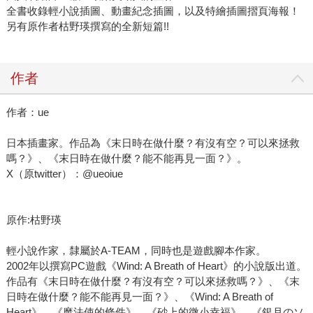
全書收錄輕小說插圖、動畫紀念插圖，以及特繪插圖摺頁海報！
另有原作者枯野瑛撰寫的全新短篇!!
作者
作者：ue
日本插畫家。作品為《末日時在做什麼？有沒有空？可以來拯救
嗎？》、《末日時在做什麼？能不能再見一面？》。
X（原twitter）：@ueoiue
原作:枯野瑛
輕小說作家，隸屬於A-TEAM，同時也是遊戲腳本作家。
2002年以撰寫PC遊戲《Wind: A Breath of Heart》的小說版出道。
作品有《末日時在做什麼？有沒有空？可以來拯救嗎？》、《末
日時在做什麼？能不能再見一面？》、《Wind: A Breath of
Heart》、《魔法使的條件》、《砂上的微小幸福》、《銀月のソ