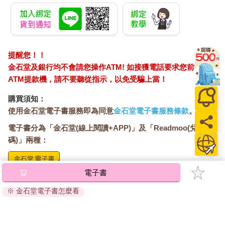
提醒您！！
金石堂及銀行均不會請您操作ATM! 如接獲電話要求您前往
ATM提款機，請不要聽從指示，以免受騙上當！
購買須知：
使用金石堂電子書服務即為同意
金石堂電子書服務條款
。
電子書分為「金石堂(線上閱讀+APP)」及「Readmoo(兌換
碼)」兩種：
電子書
將儲存於會員中心→電子書服務「我的e書櫃」，點選線上
閱讀直接開啟閱讀。
※ 金石堂電子書怎麼看
線上閱讀：
建議使用Chrome、Microsoft Edge 有較佳的線上瀏覽效
果， iOS 16 或以上版本，Android 6.0 以上版本，建議裝