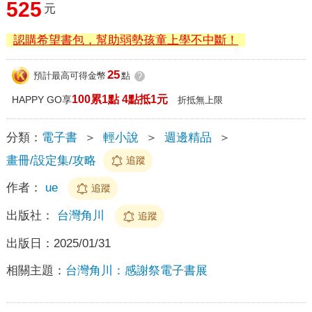
525
元
認購希望書包，幫助弱勢孩童上學不中斷！
25
預計最高可得金幣
點
?
100累1點 4點抵1元
HAPPY GO享
折抵無上限
分類：
電子書
＞
輕小說
＞
週邊精品
＞
畫冊/設定集/攻略
追蹤
作者：
ue
追蹤
出版社：
台灣角川
追蹤
出版日：
2025/01/31
相關主題：
台灣角川：感謝祭電子書展