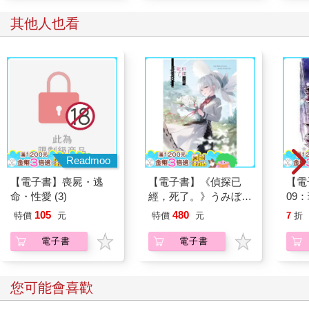
其他人也看
Readmoo
【電子書】喪屍・逃
【電子書】《偵探已
【電
命・性愛 (3)
經，死了。》うみぼう
09
ず畫集
105
480
特價
元
特價
元
7
折
電子書
電子書
您可能會喜歡