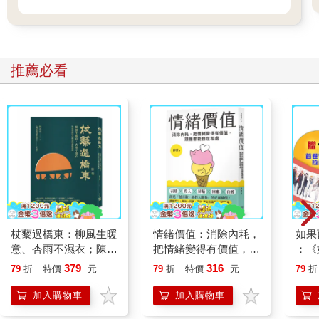
推薦必看
杖藜過橋東：柳風生暖
情緒價值：消除內耗，
如果
意、杏雨不濕衣；陳亮
把情緒變得有價值，跟
：《
恭談以心轉境的適齡漫
誰都能自在相處
喵》
379
316
79
折
特價
元
79
折
特價
元
79
折
想
【首
加入購物車
加入購物車