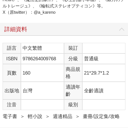
ルトレージュ》、《輪転式ステレオプティコン》等。
X（原twitter）：@a_kareno
詳細資料
語言
中文繁體
裝訂
ISBN
9786264009768
分級
普通級
商品規
頁數
160
21*29.7*1.2
格
適讀年
出版地
台灣
全齡適讀
齡
注音
級別
電子書
＞
輕小說
＞
週邊精品
＞
畫冊/設定集/攻略