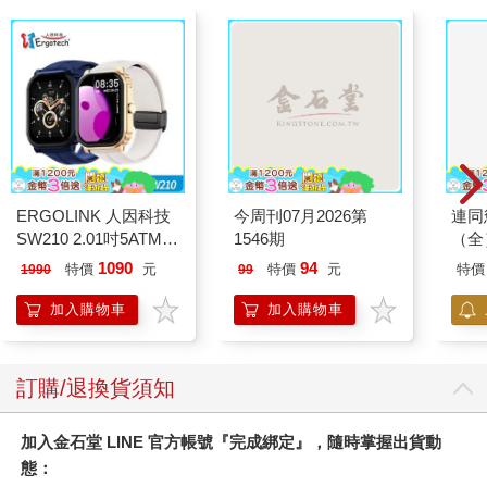
ERGOLINK 人因科技
今周刊07月2026第
連同
SW210 2.01吋5ATM游
1546期
（全
泳心率血氧藍牙通話腕
1090
94
特價
元
特價
元
特價
1990
99
錶
加入購物車
加入購物車
訂購/退換貨須知
加入金石堂 LINE 官方帳號『完成綁定』，隨時掌握出貨動
態：