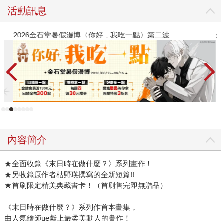
活動訊息
2026金石堂暑假漫博〈你好，我吃一點〉第二波
金
內容簡介
★全面收錄《末日時在做什麼？》系列畫作！
★另收錄原作者枯野瑛撰寫的全新短篇!!
★首刷限定精美典藏書卡！（首刷售完即無贈品）
《末日時在做什麼？》系列作首本畫集，
由人氣繪師ue獻上最柔美動人的畫作！