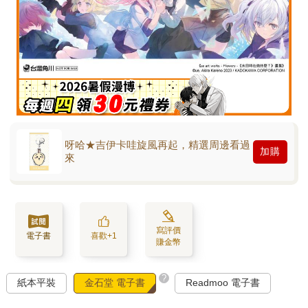
呀哈★吉伊卡哇旋風再起，精選周邊看過
加購
來
寫評價
電子書
喜歡+1
賺金幣
?
紙本平裝
金石堂 電子書
Readmoo 電子書