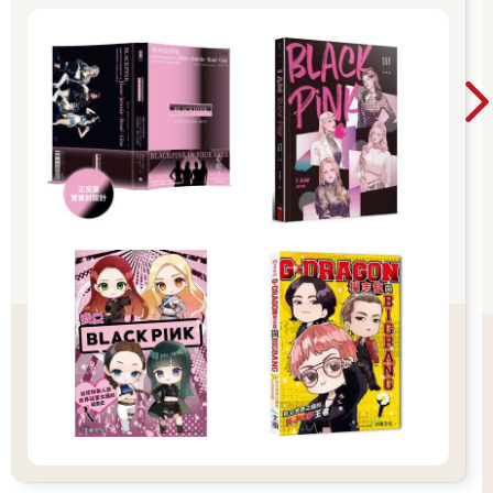
valuable insights into consumer behavior, helping retailers
improve their products and marketing strategies.
對於零售業者而言，擴增實境帶來了提高消費者參與度和帶動銷
售的獨特機會。藉由提供沉浸式的互動購物體驗，企業可以和競
爭對手做出區別，建立更高的品牌忠誠度。從擴增實境互動中收
集到的資料可以提供寶貴訊息，幫助業者深入了解消費者行為，
以便改善產品和行銷策略。
While AR adoption is still in its early stages, the impact is already
being felt. A recent survey revealed that 61% of shoppers prefer
stores that offer AR experiences, highlighting the growing demand
for interactive shopping options. Furthermore, studies indicate that
AR can increase conversion rates significantly, with some
retailers reporting sales boosts of up to 200% when integrating AR
features into their shopping platforms.
雖然擴增實境的採用仍處於早期階段，它的影響力已經顯現。最
近的一份調查發現，61%的購物者偏好附有擴增實境體驗的店
家，凸顯了互動式購物選擇的需求正在增加。此外，研究指出擴