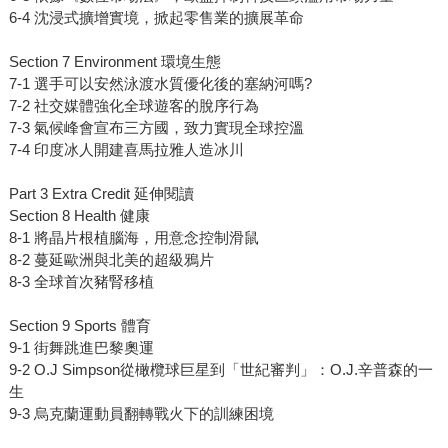
6-4 沈浸式擴增實境，掀起零售業的擴展革命
Section 7 Environment 環境生態
7-1 選手可以安然泳渡水質優化後的塞納河嗎?
7-2 社交媒體強化全球遊客的脫序行為
7-3 氣候峰會宣布三方國，致力實現全球控溫
7-4 印度冰人開建喜馬拉雅人造冰川
Part 3 Extra Credit 延伸閱讀
Section 8 Health 健康
8-1 將晶片根植腦海，用意念控制滑鼠
8-2 蔓延歐洲與北美的超級鴉片
8-3 全球首次豬腎移植
Section 9 Sports 體育
9-1 街舞跳進巴黎奧運
9-2 O.J Simpson從橄欖球巨星到「世紀審判」：O.J.辛普森的一
生
9-3 烏克蘭運動員翻轉戰火下的訓練困境