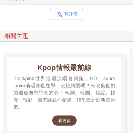
makeup products, getting a realistic preview of how different
shades and styles will look on their faces without the need for
寫評價
physical samples. And fashion brands like Zara are introducing
AR apps that allow users to see how clothing looks and fits
without visiting a store. This empowers consumers to make more
相關主題
informed decisions, reducing the likelihood of returns and
increasing customer satisfaction.
化妝品品牌也已經找到有效利用擴增實際的方式。絲芙蘭的
Virtual Artist功能讓購物者可以虛擬試妝，真實預覽各種色調和風
Kpop情報最前線
格在自己臉上的樣子，不需要實體試用品。時尚品牌如Zara也正
在推出擴增實境應用程式，讓使用者可以不需要造訪商店就看到
Blackpink世界巡迴演唱會開跑，GD、super
衣服的外觀和合身效果。這讓消費者可以做出更明智的決定，減
junior演唱會也在即，沒搶到票嗎？來收集也們
少退貨的可能性並增加顧客滿意度。
的週邊撫慰思念的心！ 韓劇、韓團、韓綜、韓
漫、韓影，最夯話題不錯過，韓星最新動態追起
For retailers, AR presents a unique opportunity to enhance
來。
customer engagement and drive sales. By offering an immersive,
interactive shopping experience, businesses can differentiate
看更多
themselves from the competition and build stronger brand loyalty.
And the data collected from AR-enabled interactions can provide