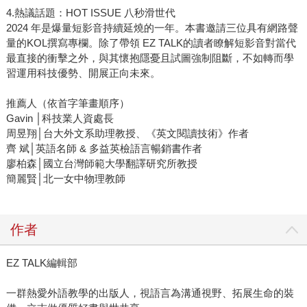
4.熱議話題：HOT ISSUE 八秒滑世代
2024 年是爆量短影音持續延燒的一年。本書邀請三位具有網路聲
量的KOL撰寫專欄。除了帶領 EZ TALK的讀者瞭解短影音對當代
最直接的衝擊之外，與其懷抱隱憂且試圖強制阻斷，不如轉而學
習運用科技優勢、開展正向未來。
推薦人（依首字筆畫順序）
Gavin │科技業人資處長
周昱翔│台大外文系助理教授、《英文閱讀技術》作者
齊 斌│英語名師 & 多益英檢語言暢銷書作者
廖柏森│國立台灣師範大學翻譯研究所教授
簡麗賢│北一女中物理教師
作者
EZ TALK編輯部
一群熱愛外語教學的出版人，視語言為溝通視野、拓展生命的裝