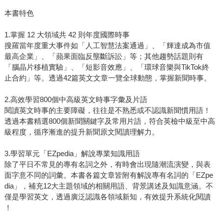
本書特色
1.掌握 12 大領域共 42 則年度國際時事
搜羅當年度重大事件如「人工智慧法案通過」、「輝達成為市值
最高企業」、「蘋果面臨反壟斷訴訟」等；其他趨勢話題則有
「腦晶片移植實驗」、「短影音效應」、「環球音樂與TikTok終
止合約」等。透過42篇英文文章一覽全球動態，掌握新聞時事。
2.高效學習800個中高級英文時事字彙及片語
閱讀英文時事的主要障礙，往往是不熟悉或不認識新聞慣用語！
透過本書精選800個新聞關鍵字及常用片語，符合英檢中級至中高
級程度，循序漸進的提升新聞原文閱讀理解力。
3.學習單元「EZpedia」解說專業知識用語
除了平日不常見的專有名詞之外，有時會出現隨潮流演變，與表
面字意不同的詞彙。本書各篇文章皆附有解說專有名詞的「EZpe
dia」，補充12大主題領域的相關用語、背景講述及知識意涵。不
僅是學習英文，透過廣泛認識各領域新知，有效提升系統化閱讀
！