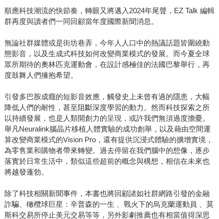
順應科技潮流的快節奏，轉眼又將邁入2024年尾聲，EZ Talk 編輯
群再度與讀者們一同回顧當年度國際新聞消息。
無論社群媒體或是街坊巷弄，今年人人口中的熱議話題皆圍繞動
態影音，以及生成式科技如何改變商業模式的發展。而今夏全球
眾所期待的奧林匹克運動會，在設計感極佳的法國巴黎舉行，再
度鼓舞人們擁抱希望。
引發多巴胺成癮的短影音效應，觸發史上未曾有過的隱患，大幅
降低人們的耐性，甚至阻斷深度學習的動力。然而科技探索之所
以持續發展，也是人類開創力的呈現，或許我們無須過度擔憂。
舉凡Neuralink腦晶片移植人體實驗的成功創舉，以及藉由空間運
算改變商業模式的Vision Pro，還有提供沉浸式體驗的擴增實境，
為零售業和購物者帶來轉變。過去停留在我們腦中的想像，逐步
落實於日常生活中，類似這些超前的概念與構想，相信在未來也
將越發蓬勃。
除了科技相關新聞事件，本書也將回顧諸如社群網路引發的金融
詐騙、橄欖球巨星：辛普森的一生 、戰火下的烏克蘭運動員 、莫
斯科交易所停止美元交易等等，另外影劇推薦也有相當值得深思