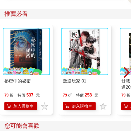
增實境可以大幅提高轉換率，部分零售業者表示當他們將擴增實
境功能整合至購物平臺後，銷售量增加高達200%。
推薦必看
Despite its promise, the integration of AR in retail is not without
challenges. High development costs, technological limitations, and
the need for consumer adoption on a mass scale are significant
hurdles. Additionally, privacy concerns and the management of
sensitive customer data are important considerations that
businesses must address as they implement AR solutions.
縱使前景看好，零售業欲整合擴增實境並非沒有挑戰。高開發成
本、技術限制以及需要消費者普遍接納，都是很大的障礙。除此
之外，隱私的疑慮以及令消費者敏感的個人資料管理，都是企業
祕密中的祕密
叛逆玩家 01
廿載
欲採納擴增實境解決方案時必須考慮的重要因素。
道2
537
253
79
折
特價
元
79
折
特價
元
79
折
And yet the benefits of AR in retail are too significant to overlook.
As the technology continues to advance by leaps and bounds, AR
加入購物車
加入購物車
will provide ever richer and more interactive shopping
experiences. For instance, smart mirrors could scan a
customer’s body measurements and suggest perfectly fitting
您可能會喜歡
garments. Retailers who embrace this technology stand to gain a