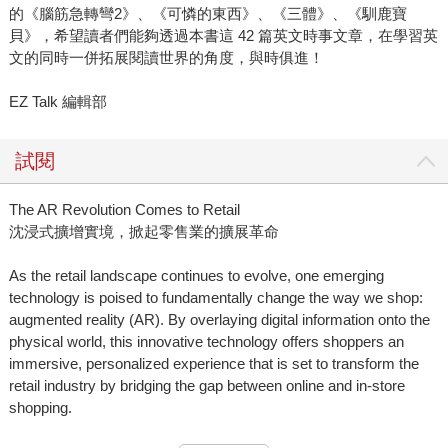
的《腦筋急轉彎2》、《可憐的東西》、《三體》、《馴鹿寶
貝》，希望讀者們能夠透過本書這 42 篇英文時事文章，在學習英
文的同時一併拓展閱讀世界的角度，與時俱進！
EZ Talk 編輯部
試閱
The AR Revolution Comes to Retail
沈浸式擴增實境，掀起零售業的擴展革命
As the retail landscape continues to evolve, one emerging
technology is poised to fundamentally change the way we shop:
augmented reality (AR). By overlaying digital information onto the
physical world, this innovative technology offers shoppers an
immersive, personalized experience that is set to transform the
retail industry by bridging the gap between online and in-store
shopping.