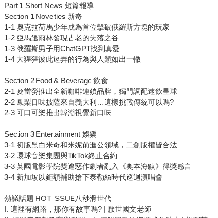
Part 1 Short News 短篇報導
Section 1 Novelties 新奇
1-1 奧克拉荷馬少年成為首位擊破俄羅斯方塊的玩家
1-2 亞馬遜雨林發現古老的失落之谷
1-3 俄羅斯男子用ChatGPT找到真愛
1-4 大猩猩彼此逗弄的行為與人類如出一轍
Section 2 Food & Beverage 飲食
2-1 麥當勞推出全新咖啡連鎖品牌，獨門調配速飲星球
2-2 鳳梨口味披薩來自義大利…這樣挑戰傳統可以嗎?
2-3 可口可樂推出韓潮視覺新口味
Section 3 Entertainment 娛樂
3-1 初版黑白米奇和米妮前進公領域，二創版權皆合法
3-2 環球音樂集團與TikTok終止合約
3-3 英國電影學院獎遭惡作劇者亂入《奧本海默》得獎感言
3-4 新加坡以鉅額補助搶下泰勒絲時代巡迴演唱會
熱議話題 HOT ISSUE八秒滑世代
I. 這裡有網路，那你有故事嗎? | 厭世國文老師