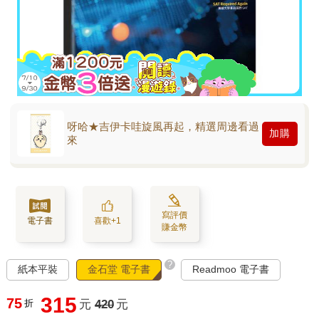
呀哈★吉伊卡哇旋風再起，精選周邊看過
加購
來
寫評價
電子書
喜歡+1
賺金幣
?
紙本平裝
金石堂 電子書
Readmoo 電子書
315
75
折
元
420
元