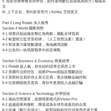
II. 短影音衝擊教育與學習，如何運用數位資源成為助力 | 楊陽英
文
III. 上下左右，滑向影音世代 | Ashley 艾煦英文
Part 2 Long Reads 深入報導
Section 4 World 國際局勢
4-1 胡塞武裝組織攻擊紅海商船，擾亂全球貿易
4-2 歐盟樹立監管里程碑，《人工智慧法案》通過！
4-3 幫派暴力爆發數週後，海地總理請辭
4-4 以色列—哈瑪斯戰爭中的宣傳戰
Section 5 Business & Economy 商業經濟
5-1 Reddit 超人氣，終在紐約證券交易所上市
5-2 美國司法部控告，蘋果iPhone面臨反壟斷訴訟
5-3 莫斯科交易所停止美元交易，逐步脫離金融控制
5-4 社群網路能見度高，青壯年更易陷入金融詐騙
Section 6 Science & Technology 科學技術
6-1 藉由空間運算，改變商業模式的Vision Pro
6-2 超越蘋果和微軟，輝達成為全球市值最高的企業
6-3 依據《數位市場法》，歐盟抑制科技巨頭濫用市場力量