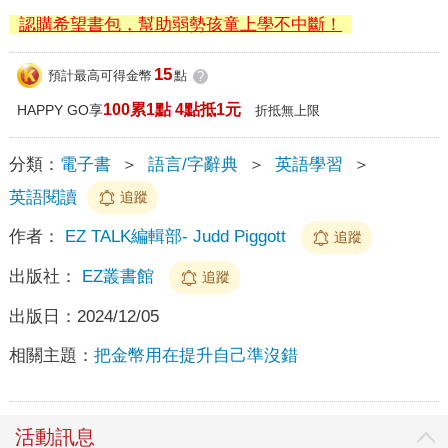
認購希望書包，幫助弱勢孩童上學不中斷！
15
預計最高可得金幣
點
?
100累1點 4點抵1元
HAPPY GO享
折抵無上限
分類：
電子書
＞
語言/字辭典
＞
英語學習
＞
英語閱讀
追蹤
作者：
EZ TALK編輯部- Judd Piggott
追蹤
出版社：
EZ叢書館
追蹤
出版日：
2024/12/05
相關主題：
把金幣用在提升自己準沒錯
活動訊息