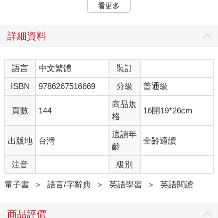
隨著零售型態不斷演變，有一種新興科技準備從根本改變我們的
看更多
購物方式，那就是擴增實境。這項創新科技將數位資訊疊加於實
體世界，縮小線上購物和實體店面購物的差距，提供購物者沉浸
式的個人化體驗，勢必將為零售業帶來轉變。
詳細資料
AR has already started making headway in certain retail
segments, with major brands embracing this cutting-edge
語言
中文繁體
裝訂
technology. Take furniture giant IKEA, for example. Their IKEA
ISBN
9786267516669
分級
普通級
Place app allows customers to virtually place 3D models of IKEA
products in their own homes, helping them visualize how furniture
商品規
will look before making a purchase. This eliminates the frustration
頁數
144
16開19*26cm
格
often associated with online furniture shopping.
適讀年
出版地
台灣
全齡適讀
擴增實境已在某些零售部門取得進展，各大品牌均開始採用這種
齡
尖端科技。以家具巨頭宜家家居為例，他們的IKEA Place應用程
式允許消費者以虛擬方式，將產品的3D模型擺放在自己家中，讓
注音
級別
消費者可以看到家具購買後的實際樣子。這種方式可以排除網購
家具時經常出現的困擾。
電子書
＞
語言/字辭典
＞
英語學習
＞
英語閱讀
Cosmetic brands have also found effective ways to leverage AR.
商品評價
Sephora’s Virtual Artist feature enables shoppers to virtually apply