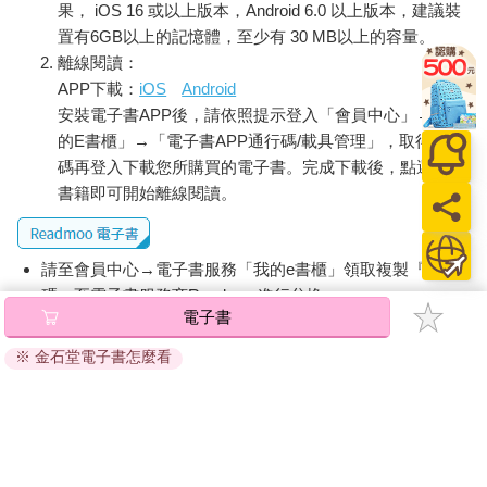
果， iOS 16 或以上版本，Android 6.0 以上版本，建議裝
置有6GB以上的記憶體，至少有 30 MB以上的容量。
離線閱讀：
APP下載：
iOS
Android
安裝電子書APP後，請依照提示登入「會員中心」→「我
的E書櫃」→「電子書APP通行碼/載具管理」，取得通行
碼再登入下載您所購買的電子書。完成下載後，點選任一
書籍即可開始離線閱讀。
請至會員中心→電子書服務「我的e書櫃」領取複製『兌換
碼』至電子書服務商Readmoo進行兌換。
退換貨須知：
因版權保護，您在金石堂所購買的電子書僅能以金石堂專屬
的閱讀軟體開啟閱讀，無法以其他閱讀器或直接下載檔案。
依據「消費者保護法」第19條及行政院消費者保護處公告之
「通訊交易解除權合理例外情事適用準則」，非以有形媒介
提供之數位內容或一經提供即為完成之線上服務，經消費者