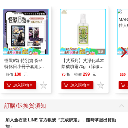
competitive edge, while consumers will enjoy increasingly
engaging and convenient ways to shop.
儘管如此，將擴增實境應用於零售業的好處多到不容忽視。隨著
擴增實境技術不斷突飛猛進，提供的購物體驗會更豐富、互動性
更強。舉例來說，智慧鏡可以掃描消費者的身體尺寸，提出最合
身的服飾建議。採用這項技術的零售商會取得競爭優勢，而消費
者可以享受到愈有吸引力、愈加便利的購物方式。
怪獸8號 特別篇 保科
【艾系列】艾淨化草本
MAR
特休日小冊子套組[限
除穢噴霧70g （除穢/
佳人0
加購]
平安/淨化/艾草/芙蓉/
180
299
特價
元
75
折
特價
元
220
抹草） 此為單瓶賣場
另有多瓶組優惠賣場
加入購物車
加入購物車
訂購/退換貨須知
加入金石堂 LINE 官方帳號『完成綁定』，隨時掌握出貨動
態：