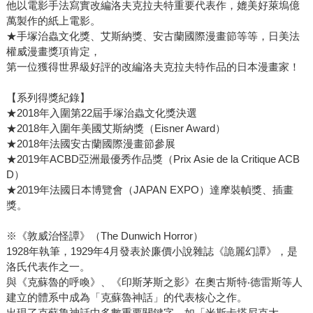
他以電影手法寫實改編洛夫克拉夫特重要代表作，媲美好萊塢億
萬製作的紙上電影。
★手塚治蟲文化獎、艾斯納獎、安古蘭國際漫畫節等等，日美法
權威漫畫獎項肯定，
第一位獲得世界級好評的改編洛夫克拉夫特作品的日本漫畫家！
【系列得獎紀錄】
★2018年入圍第22屆手塚治蟲文化獎決選
★2018年入圍年美國艾斯納獎（Eisner Award）
★2018年法國安古蘭國際漫畫節參展
★2019年ACBD亞洲最優秀作品獎（Prix Asie de la Critique ACB
D）
★2019年法國日本博覽會（JAPAN EXPO）達摩裝幀獎、插畫
獎。
※《敦威治怪譚》（The Dunwich Horror）
1928年執筆，1929年4月發表於廉價小說雜誌《詭麗幻譚》，是
洛氏代表作之一。
與《克蘇魯的呼喚》、《印斯茅斯之影》在奧古斯特‧德雷斯等人
建立的體系中成為「克蘇魯神話」的代表核心之作。
出現了克蘇魯神話中多數重要關鍵字，如「米斯卡塔尼克大