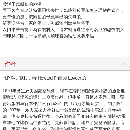
發現了威爾伯的屍體；
而不久之前老沃特雷因病去世，臨終前反覆著無人理解的遺言；
更奇怪的是，威爾伯的母親早已消失無蹤。
隨著沃特雷一家的消亡，敦威治開始發生怪事。
以阿米蒂吉博士為首的村人，這才知道通往不可名狀的恐怖的大
門即將打開，一場超越人類理智的浩劫就要來臨……
作者
H.P.洛夫克拉夫特 Howard Phillips Lovecraft
1890年出生於美國羅德島州。經常在專門刊登怪誕小說的通俗廉
價雜誌《詭麗幻譚》上發表作品，但生前一直懷才不遇，唯一獲
得出版的單行本作品只有1936年的《印斯茅斯疑雲》。到了隔年
的1937年，洛夫克拉夫特就在一貧如洗的生活中病逝，得年46
歲。洛夫克拉夫特過世後，身為他的弟子兼好友的奧古斯特‧德雷
斯將他在諸作品中創造的「克蘇魯神話」建立了完整的體系。這
種「宇宙恐怖」的風格，對後世的驚悚作家造成了莫大的影響。