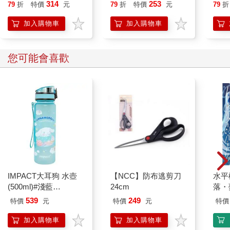
314
253
79
折
特價
元
79
折
特價
元
79
折
加入購物車
加入購物車
您可能會喜歡
IMPACT大耳狗 水壺
【NCC】防布逃剪刀
水平
(500ml)#淺藍
24cm
落・
IMCMB01LB
539
249
特價
元
特價
元
特價
加入購物車
加入購物車