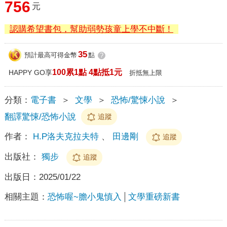
756
元
認購希望書包，幫助弱勢孩童上學不中斷！
35
預計最高可得金幣
點
?
100累1點 4點抵1元
HAPPY GO享
折抵無上限
分類：
電子書
＞
文學
＞
恐怖/驚悚小說
＞
翻譯驚悚/恐怖小說
追蹤
作者：
H.P洛夫克拉夫特
、
田邊剛
追蹤
出版社：
獨步
追蹤
出版日：
2025/01/22
相關主題：
恐怖喔~膽小鬼慎入
文學重磅新書