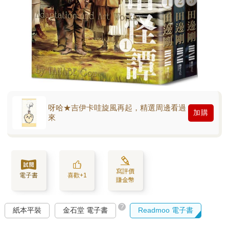
呀哈★吉伊卡哇旋風再起，精選周邊看過
加購
來
寫評價
電子書
喜歡+1
賺金幣
?
紙本平裝
金石堂 電子書
Readmoo 電子書