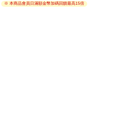
※ 本商品會員日滿額金幣加碼回饋最高15倍
因版權保護，您在金石堂所購買的電子書僅能以金石堂專屬
的閱讀軟體開啟閱讀，無法以其他閱讀器或直接下載檔案。
依據「消費者保護法」第19條及行政院消費者保護處公告之
「通訊交易解除權合理例外情事適用準則」，非以有形媒介
提供之數位內容或一經提供即為完成之線上服務，經消費者
事先同意始提供。（如：電子書、電子雜誌、下載版軟體、
虛擬商品…等），
不受「網購服務需提供七日鑑賞期」的限
制
。為維護您的權益，建議您先使用「試閱」功能後再付款
購買。