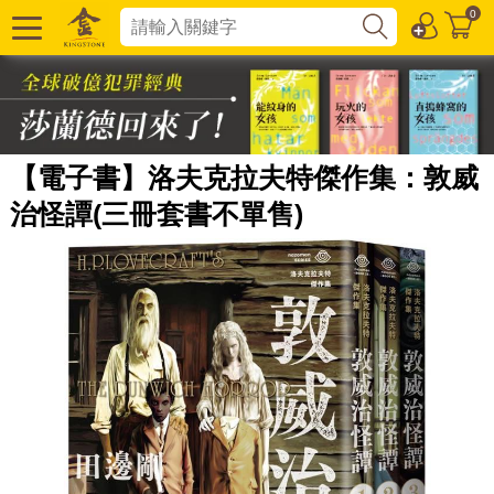
0
【電子書】洛夫克拉夫特傑作集：敦威
治怪譚(三冊套書不單售)