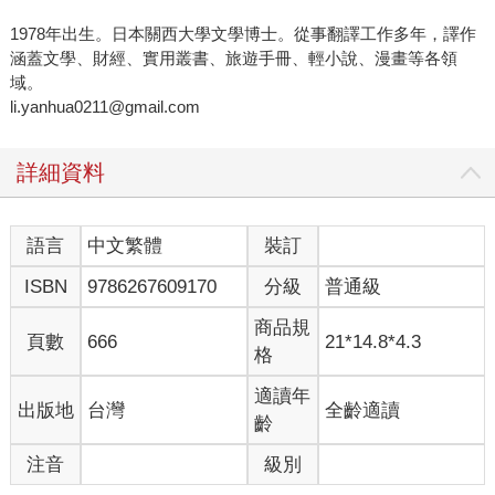
1978年出生。日本關西大學文學博士。從事翻譯工作多年，譯作
涵蓋文學、財經、實用叢書、旅遊手冊、輕小說、漫畫等各領
域。
li.yanhua0211@gmail.com
詳細資料
語言
中文繁體
裝訂
ISBN
9786267609170
分級
普通級
商品規
頁數
666
21*14.8*4.3
格
適讀年
出版地
台灣
全齡適讀
齡
注音
級別