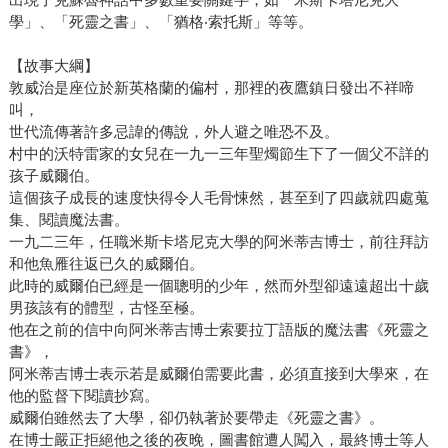
學」、「死靈之書」、「猶格‧索托斯」等等。
【故事大綱】
敦威治是座位於新英格蘭的偏村，那裡的夜鷹鎮日發出不祥啼
叫，
世代流傳著許多忌諱的傳說，外人避之唯恐不及。
村中的沃特雷家的女兒在一九一三年聖燭節生下了一個父不詳的
孩子威爾伯。
這個孩子成長的速度快得令人毛骨悚然，甚至到了四歲就四處蒐
集、閱讀魔法書。
一九二三年，任職米斯卡塔尼克大學的阿米蒂吉博士，前往拜訪
和他魚雁往返已久的威爾伯。
此時的威爾伯已經是一個聰明的少年，然而外型卻遠遠超出十歲
男孩該有的體型，古怪至極。
他在之前的信中向阿米蒂吉博士索要拉丁語版的魔法書《死靈之
書》，
阿米蒂吉博士表示若是威爾伯需要此書，必須直接到大學來，在
他的監督下閱讀抄寫。
威爾伯雖然去了大學，卻仍執著於要帶走《死靈之書》。
在博士嚴正拒絕他之後的夜晚，圖書館遭人闖入，最終博士等人