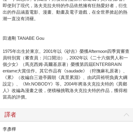
即使到了現代，洛夫克拉夫特的作品依然擁有狂熱愛好者，衍生
出的作品涵蓋電影、漫畫、動畫及電子遊戲，在全世界掀起的熱
潮一直沒有消褪。
田邊剛 TANABE Gou
1975年出生於東京。2001年以《砂吉》榮獲Afternoon四季賞審查
員特別賞（審查員：川口開治），2002年以《二十六個男人和一
個少女》（馬克西姆‧高爾基原著）榮獲第四屆ENTERBRAIN
entame大賞佳作。其它作品有《saudade》（狩撫麻礼原著）、
《累》（改編自三遊亭圓朝《真景累淵》、由武田裕明負責大綱
設定）、《Mr.NOBODY》等。2004年將洛夫克拉夫特的《異鄉
人》改編為漫畫之後，便積極挑戰洛夫克拉夫特的作品，獲得相
當高的評價。
譯者
李彥樺