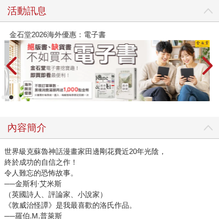
活動訊息
金石堂2026海外優惠：電子書
內容簡介
世界級克蘇魯神話漫畫家田邊剛花費近20年光陰，
終於成功的自信之作！
令人難忘的恐怖故事。
──金斯利·艾米斯
（英國詩人、評論家、小說家）
《敦威治怪譚》是我最喜歡的洛氏作品。
──羅伯.M.普萊斯