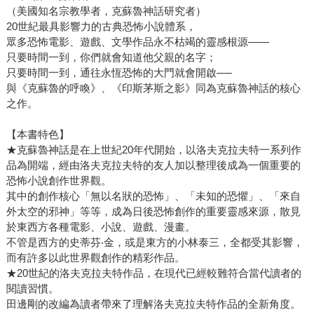
（美國知名宗教學者，克蘇魯神話研究者）
20世紀最具影響力的古典恐怖小說體系，
眾多恐怖電影、遊戲、文學作品永不枯竭的靈感根源——
只要時間一到，你們就會知道他父親的名字；
只要時間一到，通往永恆恐怖的大門就會開啟──
與《克蘇魯的呼喚》、《印斯茅斯之影》同為克蘇魯神話的核心
之作。
【本書特色】
★克蘇魯神話是在上世紀20年代開始，以洛夫克拉夫特一系列作
品為開端，經由洛夫克拉夫特的友人加以整理後成為一個重要的
恐怖小說創作世界觀。
其中的創作核心「無以名狀的恐怖」、「未知的恐懼」、「來自
外太空的邪神」等等，成為日後恐怖創作的重要靈感來源，散見
於東西方各種電影、小說、遊戲、漫畫。
不管是西方的史蒂芬‧金，或是東方的小林泰三，全都受其影響，
而有許多以此世界觀創作的精彩作品。
★20世紀的洛夫克拉夫特作品，在現代已經較難符合當代讀者的
閱讀習慣。
田邊剛的改編為讀者帶來了理解洛夫克拉夫特作品的全新角度。