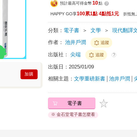
10
預計最高可得金幣
點
?
100累1點 4點抵1元
HAPPY GO享
折抵無
分類：
電子書
＞
文學
＞
現代翻譯
作者：
池井戶潤
追蹤
出版社：
尖端
追蹤
?
出版日：
2025/01/09
加購
相關主題：
文學重磅新書
池井戶潤
電子書
※ 金石堂電子書怎麼看