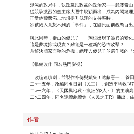
混沌的政局中，執政黨民政黨的政治家——武藤泰山
從競爭激烈的黨主席大選中脫穎而出，成為內閣總理
正當他躊躇滿志地想提升低迷的支持率時，
卻被捲入意想不到的「事件」，在國民面前醜態百出
與此同時，泰山的傻兒子——翔也出現了詭異的變化
這是夢境抑或現實？難道是一種新的恐怖攻擊？
為解決國家面臨的危機，總理與傻兒子並肩作戰的「
【暢銷改作 同名熱門影視】
改編連續劇，並製作外傳與續集！遠藤憲一 、菅
二○一五年，改編同名日劇《民王》，創造平均收視7.
二○一六年，《天國與地獄～瘋狂的2人～》的主演
二○二四年，同名連續劇續集《人民之王R》播出，由
作者
池井戶潤 Jun Ikeido