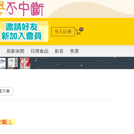
0
登入/註冊
電
居家休閒
日用食品
影音
售票
 電子書
中斷！