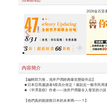
春光ｘ奇幻基地｜全書系展
內容簡介
【編輯部力推，池井戶潤經典爆笑懸疑作品】
★日本亞馬遜讀者4星高分肯定！最貼近一般市民周
★《半澤直樹》作者——池井戶潤最令人發笑的小說
【他們真的能拯救日本的未來嗎——？】