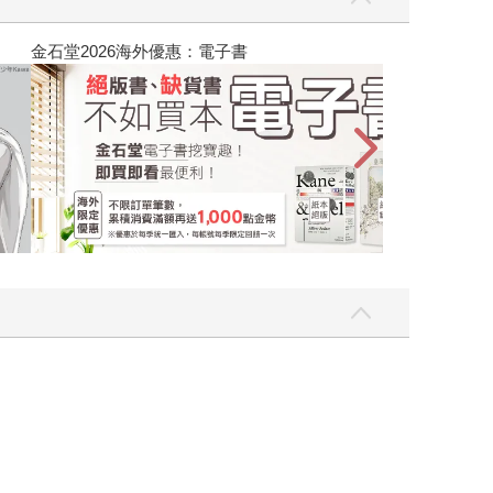
吃一點〉第二波
金石堂2026海