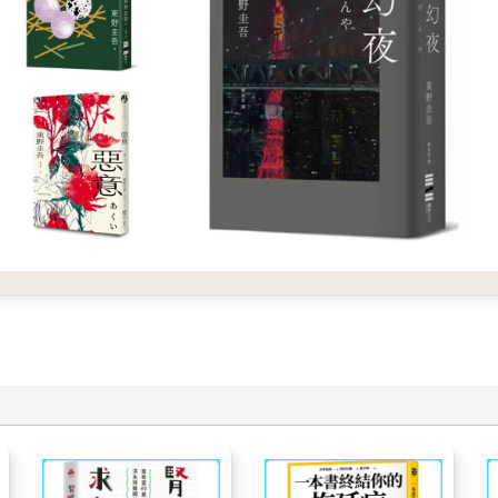
擊。還可能導致國民對長久以來把持日本政權的民政黨完全失去信心
下他——武藤泰山了。
。
燈火通明的國會議事堂剪影。從下午就呼呼作響的強風掃過空中，繁
天的辦公室無異，讓人定不下心來。電話及手機響個不停，對話聲不
、林田派、城山……。混沌的民政黨黨主席大選也來到了最後的高潮
話，結束通話後，盯著手機，彷彿手機是畫著什麼符咒的護身符，然
錯。」
上的人物一眼。「終於輪到你上場了。請向我報告武藤那邊的動靜。
們的計畫真的行得通嗎？」