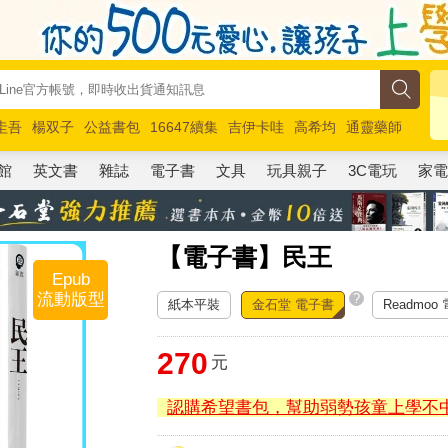
圭吾
楊双子
公益書包
16647續集
吉伊卡哇
高希均
通靈藥師
路邊攤新作
馬斯克
玩具總動員5
超慢跑
館
英文書
雜誌
電子書
文具
玩具親子
3C電玩
家
【電子書】民王
Epub
流動版型
?
紙本平裝
金石堂 電子書
Readmoo
270
元
認購希望書包，幫助弱勢孩童上學不