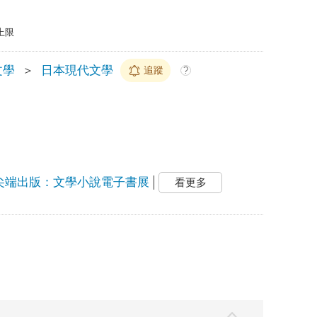
上限
文學
＞
日本現代文學
追蹤
?
尖端出版：文學小說電子書展
看更多