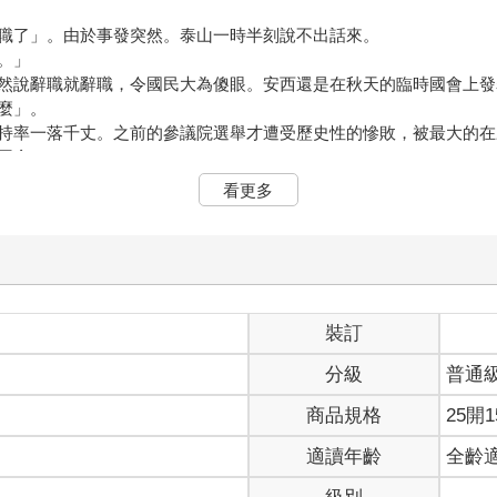
職了」。由於事發突然。泰山一時半刻說不出話來。
。」
然說辭職就辭職，令國民大為傻眼。安西還是在秋天的臨時國會上發
麼」。
持率一落千丈。之前的參議院選舉才遭受歷史性的慘敗，被最大的在
國會。
理大臣的職務，這實在頗不尋常。泰山腦海中甚至浮現出「敵前逃亡
看更多
。
看到他這副表情，泰山感到臼齒隱隱作痛。就算是蛀牙，也沒時間去
」
終缺乏變化，唯獨有氣無力的眼神閃爍了一下。「繼安西首相之後，
嗎？」
裝訂
國民交代。但我已經撐不下去了。」
分級
普通
信能扭轉政局。不用想也知道在臨時國會肯定又會受到憲民黨的抵制
成一團亂麻了@。」
商品規格
25開1
掌舵都不是件容易的事。身為首相又怎能如此軟弱。」
看破手腳，在臨時國會的召集日連一項自己的意見都無法過關。
適讀年齡
全齡
對這樣的現實已經忍無可忍了。