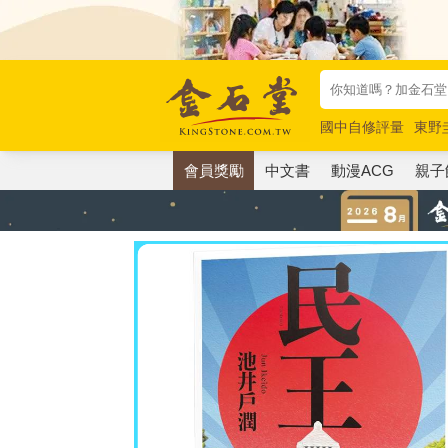
國中自修評量
東野
唯紅花綻放
奧德賽
會員獎勵
中文書
動漫ACG
親子