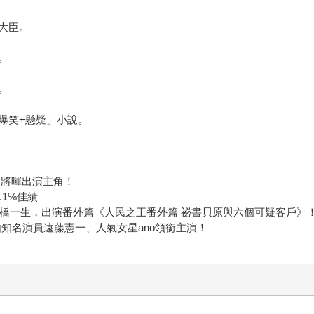
大臣。
。
。
爆笑+懸疑」小說。
田將暉出演主角！
1%佳績
高橋一生，出演番外篇《人民之王番外篇 祕書貝原與六個可疑客戶》
知名演員遠藤憲一、人氣女星ano領銜主演！