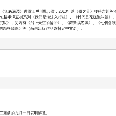
年以《無底深淵》獲得江戶川亂步賞，2010年以《鐵之骨》獲得吉川英
作品包括半澤直樹系列《我們是泡沫入行組》、《我們是花樣泡沫組》
沉默》，另著有《飛上天空的輪胎》、《羅斯福遊戲》、《七個會議
的箱根驛傳》等（尚未出版作品為暫定中文名）。
三週前的九月一日表明辭意。