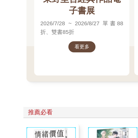
兩任首相都不負責任地中途落跑，想也知道會飽受抨
子書展
隨著田邊下台，民政黨肯定會陷入前所未有的窘境。
但是對泰山而言，這無疑是天上掉下來的禮物。
2026/7/28 ~ 2026/8/27 單書88
因為放眼黨內，目前能繼承田邊政權的政治家就只剩
折、雙書85折
這或許是天將降大任的機會也未可知。
泰山邊想邊走向位於官邸同一層樓的官房長官辦公室
田邊已經完了。
看更多
再來坐上總理寶座的捨我其誰。
＊ ＊ ＊
亮如白晝的室內以密談來說未免也太亮。窗外浮現出
明明已經過了晚上九點，室內仍人來人往，幾乎與白
話都是與民政黨的黨主席花落誰家有關的訊息。武藤
坐在椅子上的男人從剛才就握著手機，不知在跟誰通
「跟想像的差不多，下一任黨主席應該是武藤泰山沒
推薦必看
男人以低沉的聲線說到這裡，閉上嘴，瞪了坐在沙發
「如果我可以幫上忙的話。」
坐在沙發上的人物稍微想了一下回答。「只不過，你
「那當然。」