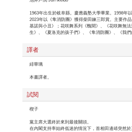
1963年出生於岐阜縣。慶應義塾大學畢業。1998
2023年以《隼消防團》獲得柴田鍊三郎賞。主要
基諾與小丑》；花咲舞系列《醜聞》、《花咲舞無法
生》、《夏洛克的孩子們》、《隼消防團》、《我們
譯者
緋華璃
本書譯者。
試閱
楔子
黨主席大選終於來到最後關頭。
在內閣支持率始終低迷的情況下，首相田邊靖突然於