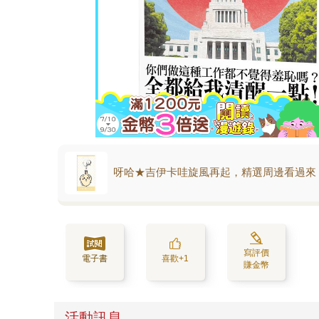
呀哈★吉伊卡哇旋風再起，精選周邊看過來
寫評價
電子書
喜歡+1
賺金幣
活動訊息