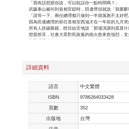
「我有話想跟你說，可以耽誤你一點時間嗎？」
武藤泰山被叫到首相官邸時，田邊劈頭就說「我要辭
「請等一下。兩任總理都只做到一半就落跑不太好吧
因為田邊總理的前任首相安西滋才在一年前的九月突
所有人跌破眼鏡、瞠目結舌地說「那場演講到底算什
想當然耳，社會大眾對民政黨的砲火愈來愈強烈，支
院呈現兩大黨各自為政的狀態，形成雙頭馬車的畸形
連緊接安西上台的田邊也才上任一年就要丟下內閣總
不作聲地思考著這下子該怎麼說服他打消請辭的念頭
「我已經累了。拜託，讓我辭職吧。」
田邊的眉頭擠在一起，一臉隨時都要哭出來的表情。
詳細資料
「你拜託我也沒用啊，請冷靜思考國民會做何感想。
泰山強忍住牙痛，擺出幹事長的威嚴。田邊的表情始
政黨主席，身為內閣總理大臣，你覺得這樣說得過去
語言
中文繁體
「我知道說不過去啊。我當然也覺得這樣有點無法向
ISBN
9786264033428
田邊垂頭喪氣地說，語氣顯得有些委屈。「我沒有自
「不是誰能與他們抗衡的問題。兩黨的關係@早就纏
頁數
352
泰山曉以大義地說：「換成任何人，要在這種情況下
泰山不是不明白他的心情。被組成聯合內閣的民連黨
出版地
台灣
貴為首相卻什麼事得看民連黨的臉色，田邊內心肯定