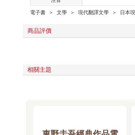
注音
「而且就算你辭職，也解決不了政權現在面臨的問題
「可是這麼一來就能改變藏本憲民黨對田邊民政黨的
電子書
＞
文學
＞
現代翻譯文學
＞
日本
田邊說的每個字聽在泰山耳中都是為了臨陣脫逃的藉
礙的政客。
「喂，改變眼前的構圖又能怎樣。」
商品評價
泰山繼續苦口婆心地說。「你一旦辭職就輸了。而且
「我就是不想輸才要請辭。」
根本是狡辯。但田邊撂下這句話，就像個聽不懂人話
不管是不是誤會，田邊這個人有點幼稚，一旦決定的
就在泰山的心情從無論如何都要說服他打消辭職的念
「你才上任一年喔。」
相關主題
泰山提醒他。「你身為政治家的人生，或許從此以後
「那當然，幹事長。」
田邊大言不慚地說。「我已經全部想清楚了。這是我
少騙人了。
泰山定定地看著田邊，內心頗不以為然。就職演說時
「我明白了。」
泰山說道，雙手拍著膝蓋站起來。他是個只要心情調
了。」
「麻煩你了。」
東野圭吾經典作品電
泰山不屑地看著眼前這位身為一國首相，卻已經沒有