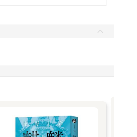
去經常與田邊展開激烈的唇槍舌戰，可以說是辯才無
的光波。
做決定前有想過這一點嗎？」
會再阻止你。那我就把這件事告訴政務調查會長
黃