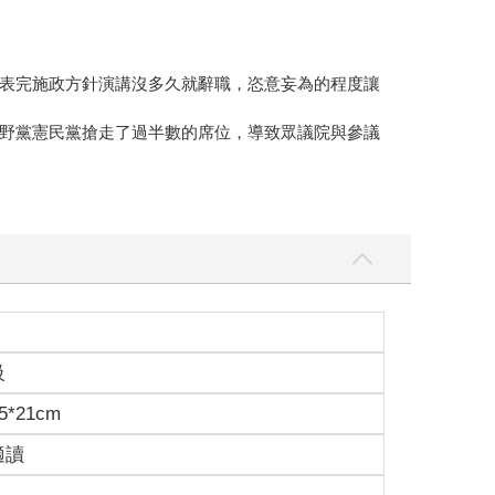
表完施政方針演講沒多久就辭職，恣意妄為的程度讓
野黨憲民黨搶走了過半數的席位，導致眾議院與參議
可是要槍斃的」這句話，幸好最後一刻吞了回去。默
看牙醫。
連續兩位首相都做不滿一年就半途而廢的話，身為民
級
，到時候我大概無法與他們抗衡。」
5*21cm
適讀