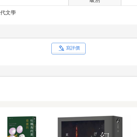
級別
。」
構圖了。」
現代文學
口。藏本志郎是憲民黨的黨魁，仗著自己在參議院選舉的大躍進，過
不是你一個人輸，整個民政黨都要陪著你一起輸。」
的小孩，嘴巴抿成一條線，躲在黑框眼鏡後面的雙眸對泰山發射控訴
寫評價
事，八匹馬都拉不回來。
頭轉為放棄的時候。
再也沒有機會坐上首相的大位了。不把任期做滿，真的不後悔嗎？你
深思熟慮後的決定。我田邊靖一言既出，駟馬難追。」
，這傢伙明明說會誠心誠意地完成自己的職務，結果呢。
適好了，就能迅速做出決斷的男人。「如果你的辭意如此堅定，我不
半點威嚴的男人，腦海中充滿了一波又一波的危機感。