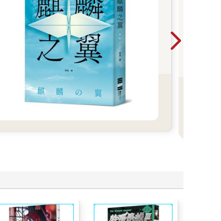
。
從黑
能用
心的
的掙
瞬間
笑、
《奈
異世
星點點，呈現出市中心難得的美景。
推出
絕於耳。從斷續傳入耳中的隻字片語可以聽出，每句
一次
，看樣子武藤泰山應該可以順利當選黨主席。
後抬起頭來。
年代
畫世
靠我們的雙手改變日本。」