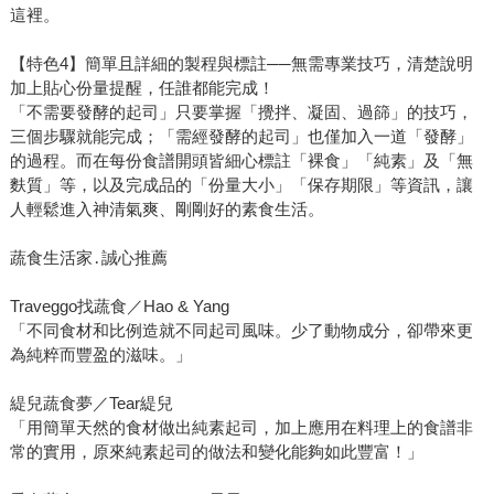
這裡。
【特色4】簡單且詳細的製程與標註──無需專業技巧，清楚說明
加上貼心份量提醒，任誰都能完成！
「不需要發酵的起司」只要掌握「攪拌、凝固、過篩」的技巧，
三個步驟就能完成；「需經發酵的起司」也僅加入一道「發酵」
的過程。而在每份食譜開頭皆細心標註「裸食」「純素」及「無
麩質」等，以及完成品的「份量大小」「保存期限」等資訊，讓
人輕鬆進入神清氣爽、剛剛好的素食生活。
蔬食生活家․誠心推薦
Traveggo找蔬食／Hao & Yang
「不同食材和比例造就不同起司風味。少了動物成分，卻帶來更
為純粹而豐盈的滋味。」
緹兒蔬食夢／Tear緹兒
「用簡單天然的食材做出純素起司，加上應用在料理上的食譜非
常的實用，原來純素起司的做法和變化能夠如此豐富！」