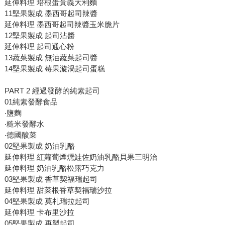
延伸料理 培根蛋黃義大利麵
11堅果製成 墨西哥起司辣醬
延伸料理 墨西哥起司辣醬玉米脆片
12堅果製成 起司沾醬
延伸料理 起司通心粉
13蔬菜製成 無油蔬菜起司醬
14堅果製成 莓果漩渦起司蛋糕
PART 2 經過發酵的純素起司
01純素發酵食品
‧鹽麴
‧糙米發酵水
‧德國酸菜
02堅果製成 奶油乳酪
延伸料理 紅蘿蔔煙燻鮭佐奶油乳酪貝果三明治
延伸料理 奶油乳酪松露巧克力
03堅果製成 香草契福瑞起司
延伸料理 甜菜根香草契福瑞沙拉
04堅果製成 莫札瑞拉起司
延伸料理 卡布里沙拉
05堅果製成 再製起司