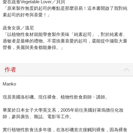
愛在蔬食Vegetable Lover／貝貝
「原來製作無蛋奶起司的餐點是那麼容易！這本書開啟了我對純
素起司的好奇與喜愛！」
蔬食女孩／溫尼
「以植物性食材就能學會製作美味「純素起司」，對於純素者、
過敏者是最棒的禮物。不需捨棄喜愛的起司，還能從中攝取大量
營養，美麗與美食都能兼得。」
作者
Mariko
現居美國洛杉磯。現任裸食、植物性飲食廚師・講師。
畢業於日本女子大學英文系，2005年前往美國好萊塢擔任化妝
師，參與廣告、雜誌、電影等工作。
實行植物性飲食法多年後，在洛杉磯首次接觸到裸食，因為裸食