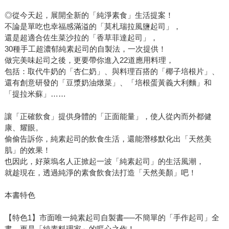
◎從今天起，展開全新的「純淨素食」生活提案！
不論是單吃也幸福感滿溢的「莫札瑞拉風鹽起司」，
還是超適合佐生菜沙拉的「香草菲達起司」，
30種手工超濃郁純素起司的自製法，一次提供！
做完美味起司之後，更要帶你進入22道應用料理，
包括：取代牛奶的「杏仁奶」、與料理百搭的「椰子培根片」、
還有創意研發的「豆漿奶油燉菜」、「培根蛋黃義大利麵」和
「提拉米蘇」……
讓「正確飲食」提供身體的「正面能量」，使人從內而外都健
康、耀眼。
偷偷告訴你，純素起司的飲食生活，還能潛移默化出「天然美
肌」的效果！
也因此，好萊塢名人正掀起一波「純素起司」的生活風潮，
就趁現在，透過純淨的素食飲食法打造「天然美顏」吧！
本書特色
【特色1】市面唯一純素起司自製書──不簡單的「手作起司」全
書，更是「純素料理家」的嘔心之作！