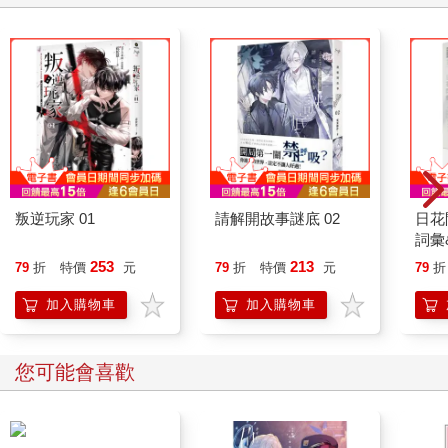
叛逆玩家 01
請解開故事謎底 02
日花
詞彙
253
213
79
折
特價
元
79
折
特價
元
79
折
加入購物車
加入購物車
您可能會喜歡