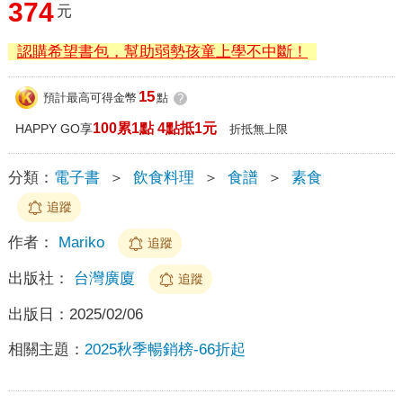
374
元
認購希望書包，幫助弱勢孩童上學不中斷！
15
預計最高可得金幣
點
?
100累1點 4點抵1元
HAPPY GO享
折抵無上限
分類：
電子書
＞
飲食料理
＞
食譜
＞
素食
追蹤
作者：
Mariko
追蹤
出版社：
台灣廣廈
追蹤
出版日：
2025/02/06
相關主題：
2025秋季暢銷榜-66折起