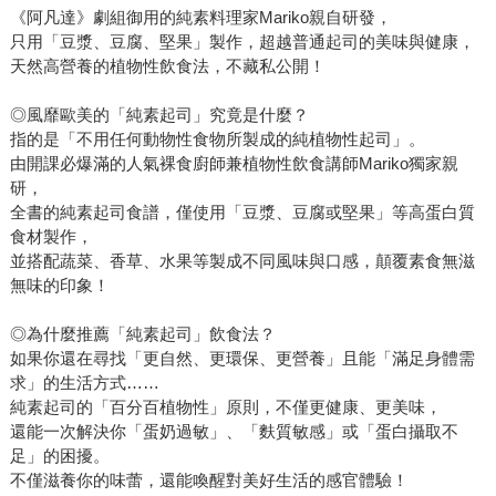
《阿凡達》劇組御用的純素料理家Mariko親自研發，
只用「豆漿、豆腐、堅果」製作，超越普通起司的美味與健康，
天然高營養的植物性飲食法，不藏私公開！
◎風靡歐美的「純素起司」究竟是什麼？
指的是「不用任何動物性食物所製成的純植物性起司」。
由開課必爆滿的人氣裸食廚師兼植物性飲食講師Mariko獨家親
研，
全書的純素起司食譜，僅使用「豆漿、豆腐或堅果」等高蛋白質
食材製作，
並搭配蔬菜、香草、水果等製成不同風味與口感，顛覆素食無滋
無味的印象！
◎為什麼推薦「純素起司」飲食法？
如果你還在尋找「更自然、更環保、更營養」且能「滿足身體需
求」的生活方式……
純素起司的「百分百植物性」原則，不僅更健康、更美味，
還能一次解決你「蛋奶過敏」、「麩質敏感」或「蛋白攝取不
足」的困擾。
不僅滋養你的味蕾，還能喚醒對美好生活的感官體驗！