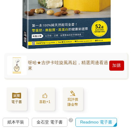
呀哈★吉伊卡哇旋風再起，精選周邊看過
加購
來
寫評價
電子書
喜歡+1
賺金幣
?
紙本平裝
金石堂 電子書
Readmoo 電子書