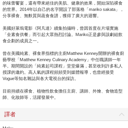
的味蕾饗宴，還有帶來絕佳的美肌、健康的效果，開始深陷裸食
的世界。2014年以自己的名字開設了部落格「mariko sakata」，
分享裸食、無麩質與蔬食食譜，獲得了廣大的迴響。
美國好萊塢電影《阿凡達》續集拍攝時，曾因首度在片場實施
「全素食供餐」而引起大眾熱烈討論。Mariko正是參與該劇組飲
食企劃的成員之一。
曾在美國純素、裸食界指標的主廚Matthew Kenney開辦的裸食廚
藝學校「Matthew Kenney Culinary Academy」中任職講師一年
半。期間開設的「純素起司課程」堂堂爆滿，甚至收到許多私人
授課的邀約。高人氣的課程頻頻受到媒體報導，也曾經接受
Vogue等知名雜誌與各大電視台的採訪。
目前持續在裸食、植物性飲食擔任主廚、講師、外燴、食物造型
師、化妝師等，活躍發展中。
譯者