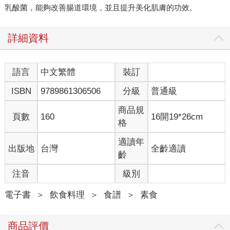
乳酸菌，能夠改善腸道環境，並且提升美化肌膚的功效。
詳細資料
語言
中文繁體
裝訂
ISBN
9789861306506
分級
普通級
商品規
頁數
160
16開19*26cm
格
適讀年
出版地
台灣
全齡適讀
齡
注音
級別
電子書
＞
飲食料理
＞
食譜
＞
素食
商品評價