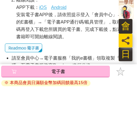
APP下載：
iOS
Android
安裝電子書APP後，請依照提示登入「會員中心」→「我
的E書櫃」→「電子書APP通行碼/載具管理」，取得通行
會
碼再登入下載您所購買的電子書。完成下載後，點選任一
書籍即可開始離線閱讀。
員
日
請至會員中心→電子書服務「我的e書櫃」領取複製『兌換
碼』至電子書服務商Readmoo進行兌換。
電子書
退換貨須知：
※ 本商品會員日滿額金幣加碼回饋最高15倍
因版權保護，您在金石堂所購買的電子書僅能以金石堂專屬
的閱讀軟體開啟閱讀，無法以其他閱讀器或直接下載檔案。
依據「消費者保護法」第19條及行政院消費者保護處公告之
「通訊交易解除權合理例外情事適用準則」，非以有形媒介
提供之數位內容或一經提供即為完成之線上服務，經消費者
事先同意始提供。（如：電子書、電子雜誌、下載版軟體、
虛擬商品…等），
不受「網購服務需提供七日鑑賞期」的限
制
。為維護您的權益，建議您先使用「試閱」功能後再付款