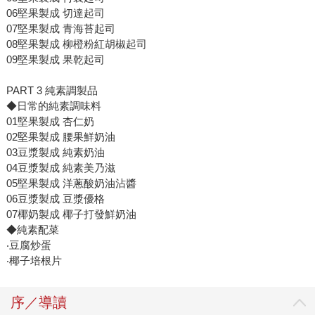
06堅果製成 切達起司
07堅果製成 青海苔起司
08堅果製成 柳橙粉紅胡椒起司
09堅果製成 果乾起司
PART 3 純素調製品
◆日常的純素調味料
01堅果製成 杏仁奶
02堅果製成 腰果鮮奶油
03豆漿製成 純素奶油
04豆漿製成 純素美乃滋
05堅果製成 洋蔥酸奶油沾醬
06豆漿製成 豆漿優格
07椰奶製成 椰子打發鮮奶油
◆純素配菜
‧豆腐炒蛋
‧椰子培根片
序／導讀