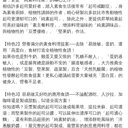
相信許多起司愛好者，踏入素食生活後常有「起司戒斷症」，身
為素食廚師、植物性講師的作者，精心研製出多款比市售動物性
起司更濃郁可口的「純素起司」。除此之外，更提供昇華純素起
司美好滋味的「素主餐料理」、增添料理滋味的「純素調味品」
與植物性的「豆漿優格」、「堅果奶」作法。
【特色2】營養滿分的素食料理提案──去除「易致敏」蛋奶、運
用「高蛋白」食材打造全植物性食譜！
如果你也是對牛奶、雞蛋又愛又恨的「乳糖不耐人」、「蛋奶過
敏人」，或是腸胃總是躁動不安的「腸道敏感者」，大力推薦全
植物性的「豆製、堅果製、蔬菜製」且含「天然乳酸菌」的植物
性發酵起司飲食提案！更私心建議給需要大量補充「蛋白質」的
健身人、營養不足者。
【特色3】容易做又好吃的應用食譜──不論配酒吃、入沙拉、加
咖啡還是製成甜點，52道全面方案！
你知道嗎？豆漿製成的起司可以做成莓果塔、提拉米蘇、起司濃
湯；而堅果製作的起司沾醬，可以延伸出濃厚可口的「起司通心
麵」，還有和飲品超搭的「純素鮮奶油」、增添餅乾風味的「洋
蔥酸奶醬」！最完整的起司製成、最豐富的創意應用料理，都在