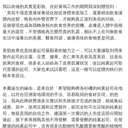
我以前做的其實是彩妝。在好萊塢工作的期間我深刻體悟到：
「美容不僅是透過保養或化妝從身體表面加工，還要經由飲食讓
體內改變，唯有內外雙管齊下，才能夠真正達到美容的功效。」
這個發現也成為我轉身投向飲食世界的契機。皮膚是人體中面積
最大的器官，不管價格再怎麼昂貴的乳霜，都比不上在均衡飲食
生活中滋養出的美麗。醫食同源，健康美味的食物更是同源。
美肌效果也是純素起司最顯著的魅力之一，可以大量攝取到用來
製作起司的豆腐、豆漿、腰果、杏仁果等具有高度美容、抗老化
效果的食材。很多名人紛紛為了改善肌膚狀況，改以純素起司取
代普通的起司。大家也來試試看吧，這是一種可以從體內執行的
根本美容法。
本書誕生的緣由，是來自於「希望能夠將洛杉磯的純素起司在地
化，以符合亞洲當地環境的手法、容易取得的食材呈現」的想
法，我為此將經歷過多次嘗試和失敗後才完成的食譜，統統集結
成冊。其中，使用豆腐和豆漿製作，卻完全吃不出豆味的純素起
司，無疑是我的自信之作。建議第一次嘗試的人先從這部分開始
做起，接下來再挑戰其他不用發酵、需要發酵的純素起司。在發
酵過的純素起司中，含有很多比動物性乳酸菌更耐胃酸的植物性