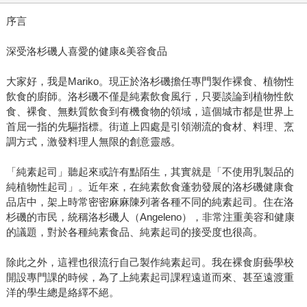
序言
深受洛杉磯人喜愛的健康&美容食品
大家好，我是Mariko。現正於洛杉磯擔任專門製作裸食、植物性
飲食的廚師。洛杉磯不僅是純素飲食風行，只要談論到植物性飲
食、裸食、無麩質飲食到有機食物的領域，這個城市都是世界上
首屈一指的先驅指標。街道上四處是引領潮流的食材、料理、烹
調方式，激發料理人無限的創意靈感。
「純素起司」聽起來或許有點陌生，其實就是「不使用乳製品的
純植物性起司」。近年來，在純素飲食蓬勃發展的洛杉磯健康食
品店中，架上時常密密麻麻陳列著各種不同的純素起司。住在洛
杉磯的市民，統稱洛杉磯人（Angeleno），非常注重美容和健康
的議題，對於各種純素食品、純素起司的接受度也很高。
除此之外，這裡也很流行自己製作純素起司。我在裸食廚藝學校
開設專門課的時候，為了上純素起司課程遠道而來、甚至遠渡重
洋的學生總是絡繹不絕。