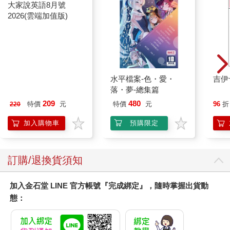
大家說英語8月號
水平檔案-色・愛・
吉伊
2026(雲端加值版)
落・夢-總集篇
209
480
特價
元
特價
元
96
折
220
加入購物車
預購限定
訂購/退換貨須知
加入金石堂 LINE 官方帳號『完成綁定』，隨時掌握出貨動
態：