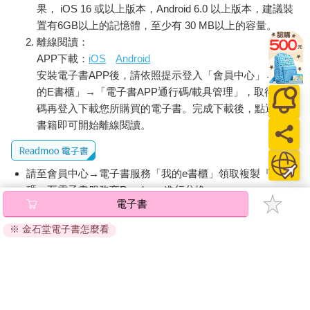
果， iOS 16 或以上版本，Android 6.0 以上版本，建議裝
置有6GB以上的記憶體，至少有 30 MB以上的容量。
離線閱讀：
APP下載：
iOS
Android
安裝電子書APP後，請依照提示登入「會員中心」→「我
的E書櫃」→「電子書APP通行碼/載具管理」，取得通行
碼再登入下載您所購買的電子書。完成下載後，點選任一
書籍即可開始離線閱讀。
請至會員中心→電子書服務「我的e書櫃」領取複製『兌換
碼』至電子書服務商Readmoo進行兌換。
電子書
退換貨須知：
※ 金石堂電子書怎麼看
因版權保護，您在金石堂所購買的電子書僅能以金石堂專屬
的閱讀軟體開啟閱讀，無法以其他閱讀器或直接下載檔案。
依據「消費者保護法」第19條及行政院消費者保護處公告之
「通訊交易解除權合理例外情事適用準則」，非以有形媒介
提供之數位內容或一經提供即為完成之線上服務，經消費者