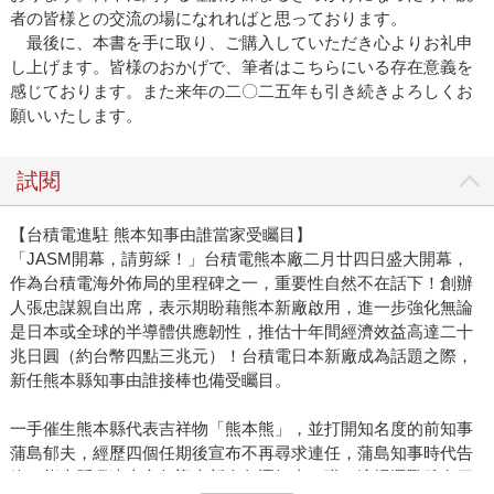
者の皆様との交流の場になれればと思っております。
最後に、本書を手に取り、ご購入していただき心よりお礼申
し上げます。皆様のおかげで、筆者はこちらにいる存在意義を
感じております。また来年の二〇二五年も引き続きよろしくお
願いいたします。
試閱
【台積電進駐 熊本知事由誰當家受矚目】
「JASM開幕，請剪綵！」台積電熊本廠二月廿四日盛大開幕，
作為台積電海外佈局的里程碑之一，重要性自然不在話下！創辦
人張忠謀親自出席，表示期盼藉熊本新廠啟用，進一步強化無論
是日本或全球的半導體供應韌性，推估十年間經濟效益高達二十
兆日圓（約台幣四點三兆元）！台積電日本新廠成為話題之際，
新任熊本縣知事由誰接棒也備受矚目。
一手催生熊本縣代表吉祥物「熊本熊」，並打開知名度的前知事
蒲島郁夫，經歷四個任期後宣布不再尋求連任，蒲島知事時代告
終，熊本縣睽違十六年迎來新人角逐知事一職。這場選戰雖有四