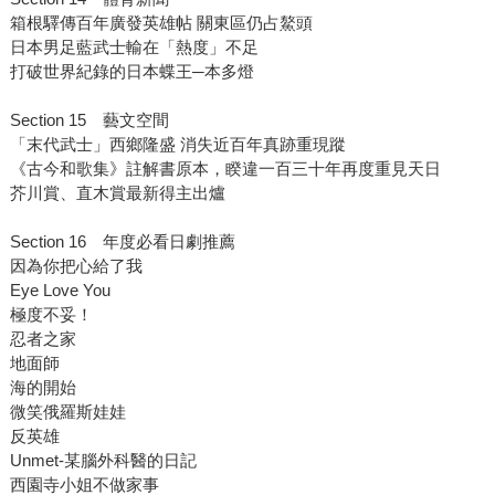
箱根驛傳百年廣發英雄帖 關東區仍占鰲頭
日本男足藍武士輸在「熱度」不足
打破世界紀錄的日本蝶王─本多燈
Section 15 藝文空間
「末代武士」西鄉隆盛 消失近百年真跡重現蹤
《古今和歌集》註解書原本，睽違一百三十年再度重見天日
芥川賞、直木賞最新得主出爐
Section 16 年度必看日劇推薦
因為你把心給了我
Eye Love You
極度不妥！
忍者之家
地面師
海的開始
微笑俄羅斯娃娃
反英雄
Unmet-某腦外科醫的日記
西園寺小姐不做家事