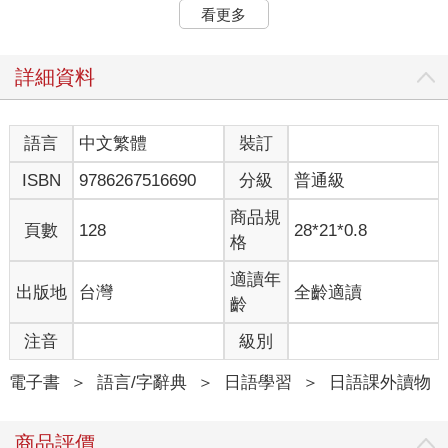
名候選人，但實際上是兩強對抗：由四十九歲的熊本縣前副知事
看更多
木村敬，對上五十八歲的前熊本市長幸山政史。
木村有執政聯盟自民黨與公民黨的推薦，蒲島前知事也公開力挺
詳細資料
這位自己在東京大學任教時的學生；幸山則有立憲民主黨等在野
四黨支持，可視為一場朝野之爭。這場選戰最終由木村敬獲選，
他將如何對應台積電進駐與後續相關建設與管理，在地人非常關
語言
中文繁體
裝訂
心。
ISBN
9786267516690
分級
普通級
台積電新廠區約四點五個東京巨蛋這麼大，相關職員約一千七百
商品規
人，所在的菊陽町人口僅約四點三萬，廠區最近的JR「原水站」
頁數
128
28*21*0.8
格
還是個沒站務員的小車站。隨著廠區啟用，通勤時間突然湧現大
量乘客，同時菊陽町及其周邊地區大眾運輸不發達，原有的塞車
適讀年
出版地
台灣
全齡適讀
問題也變得更嚴重。
齡
其次，台積電開出大學畢業起薪廿八萬日圓（約台幣六點一萬
注音
級別
元）的誘人條件成功吸引人才，不過當地其他製造業卻陷入缺人
困境。另外，熊本以豐富優質的地下水資源著稱，居民不免擔心
電子書
＞
語言/字辭典
＞
日語學習
＞
日語課外讀物
半導體製造需要大量水資源，如此一來水量與水質都可能受到影
響，甚至破壞環境。以上這些都是新任熊本知事亟需面對的問
商品評價
題。