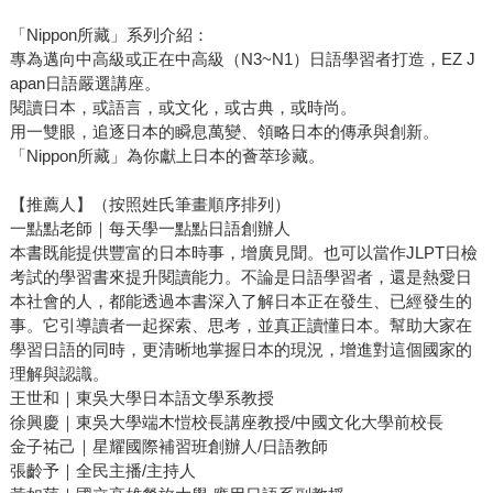
「Nippon所藏」系列介紹：
專為邁向中高級或正在中高級（N3~N1）日語學習者打造，EZ J
apan日語嚴選講座。
閱讀日本，或語言，或文化，或古典，或時尚。
用一雙眼，追逐日本的瞬息萬變、領略日本的傳承與創新。
「Nippon所藏」為你獻上日本的薈萃珍藏。
【推薦人】（按照姓氏筆畫順序排列）
一點點老師｜每天學一點點日語創辦人
本書既能提供豐富的日本時事，增廣見聞。也可以當作JLPT日檢
考試的學習書來提升閱讀能力。不論是日語學習者，還是熱愛日
本社會的人，都能透過本書深入了解日本正在發生、已經發生的
事。它引導讀者一起探索、思考，並真正讀懂日本。幫助大家在
學習日語的同時，更清晰地掌握日本的現況，增進對這個國家的
理解與認識。
王世和｜東吳大學日本語文學系教授
徐興慶｜東吳大學端木愷校長講座教授/中國文化大學前校長
金子祐己｜星耀國際補習班創辦人/日語教師
張齡予｜全民主播/主持人