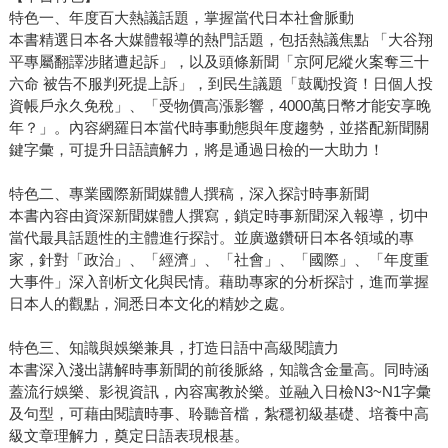
特色一、年度百大熱議話題，掌握當代日本社會脈動
本書精選日本各大媒體報導的熱門話題，包括熱議焦點 「大谷翔
平專屬翻譯涉賭遭起訴」，以及頭條新聞「京阿尼縱火案奪三十
六命 被告不服判死提上訴」，到民生議題「鼓勵投資！日個人投
資帳戶永久免稅」、「受物價高漲影響，4000萬日幣才能安享晚
年？」。內容網羅日本當代時事動態與年度趨勢，並搭配新聞關
鍵字彙，可提升日語讀解力，將是通過日檢的一大助力！
特色二、專業國際新聞媒體人撰稿，深入探討時事新聞
本書內容由資深新聞媒體人撰寫，鎖定時事新聞深入報導，切中
當代最具話題性的主體進行探討。並廣邀鑽研日本各領域的專
家，針對「政治」、「經濟」、「社會」、「國際」、「年度重
大事件」深入剖析文化與民情。藉助專家的分析探討，進而掌握
日本人的觀點，洞悉日本文化的精妙之處。
特色三、知識與娛樂兼具，打造日語中高級閱讀力
本書深入淺出講解時事新聞的前後脈絡，知識含金量高。同時涵
蓋流行娛樂、影視資訊，內容寓教於樂。並融入日檢N3~N1字彙
及句型，可藉由閱讀時事、聆聽音檔，紮穩初級基礎、培養中高
級文章理解力，奠定日語表現根基。