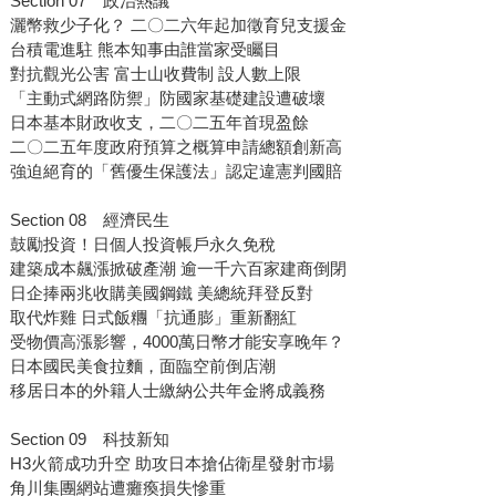
Section 07 政治熱議
灑幣救少子化？ 二〇二六年起加徵育兒支援金
台積電進駐 熊本知事由誰當家受矚目
對抗觀光公害 富士山收費制 設人數上限
「主動式網路防禦」防國家基礎建設遭破壞
日本基本財政收支，二〇二五年首現盈餘
二〇二五年度政府預算之概算申請總額創新高
強迫絕育的「舊優生保護法」認定違憲判國賠
Section 08 經濟民生
鼓勵投資！日個人投資帳戶永久免稅
建築成本飆漲掀破產潮 逾一千六百家建商倒閉
日企捧兩兆收購美國鋼鐵 美總統拜登反對
取代炸雞 日式飯糰「抗通膨」重新翻紅
受物價高漲影響，4000萬日幣才能安享晚年？
日本國民美食拉麵，面臨空前倒店潮
移居日本的外籍人士繳納公共年金將成義務
Section 09 科技新知
H3火箭成功升空 助攻日本搶佔衛星發射市場
角川集團網站遭癱瘓損失慘重