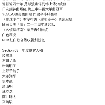
連載逾四十年 足球漫畫停刊轉上傳分鏡稿
日洗腦神曲爆紅 摘上半年百大單曲冠軍
YOASOBI美國開唱 門票半小時售罄
《排球少年》有望打破《灌籃高手》票房紀錄
國民天團「嵐」二十五周年新起點
《名偵探柯南》票房再創佳績
白色霸凌
NHK紅白歌合戰收視創新低
Section 03 年度風雲人物
綾瀨遙
石川祐希
岩崎明子
上野千鶴子
大谷翔平
坂本龍一
鳥山明
林克彦
藤井聰太
宮崎駿