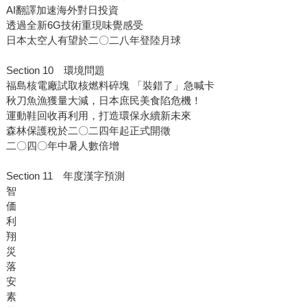
AI翻譯加速海外對日投資
透過全新6G技術重現味覺感受
日本太空人有望於二〇二八年登陸月球
Section 10 環境問題
福島核電廠試取核燃料碎塊 「裝錯了」急喊卡
秋刀魚漁獲量大減，日本庶民美食陷危機！
運動鞋回收再利用，打造環保永續新未來
森林保護稅於二〇二四年起正式開徵
二〇四〇年中暑人數倍增
Section 11 年度漢字預測
智
価
利
翔
災
落
安
素