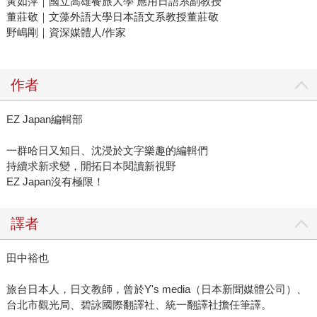
黃如萍｜國立高雄餐旅大學 應用日語系副教授
董莊敬｜文藻外語大學日本語文系教授董莊敬
野嶋剛｜資深媒體人/作家
作者
EZ Japan編輯部
一群哈日又知日、沈浸於文字樂趣的編輯們
持續求新求變，開拓日本閱讀新視野
EZ Japan沒有極限！
譯者
田中裕也
旅台日本人，日文教師，曾於Y's media（日本新聞媒體公司）、
台北市觀光局、碧詠國際翻譯社、統一翻譯社擔任筆譯。