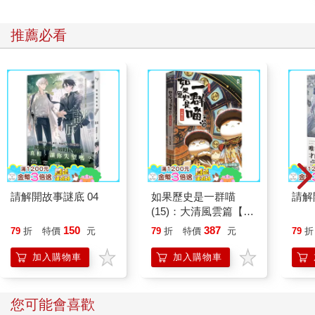
推薦必看
請解開故事謎底 04
如果歷史是一群喵
請解
(15)：大清風雲篇【萌
貓漫畫學歷史】
150
387
79
折
特價
元
79
折
特價
元
79
折
加入購物車
加入購物車
您可能會喜歡