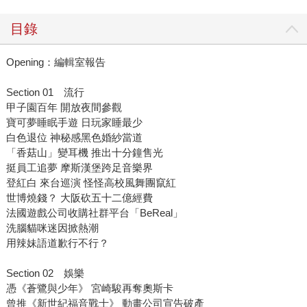
目錄
Opening：編輯室報告
Section 01 流行
甲子園百年 開放夜間參觀
寶可夢睡眠手遊 日玩家睡最少
白色退位 神秘感黑色婚紗當道
「香菇山」變耳機 推出十分鐘售光
挺員工追夢 摩斯漢堡跨足音樂界
登紅白 來台巡演 怪怪高校風舞團竄紅
世博燒錢？ 大阪砍五十二億經費
法國遊戲公司收購社群平台「BeReal」
洗腦貓咪迷因掀熱潮
用辣妹語道歉行不行？
Section 02 娛樂
憑《蒼鷺與少年》 宮崎駿再奪奧斯卡
曾推《新世紀福音戰士》 動畫公司宣告破產