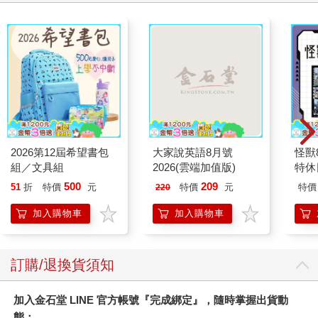
2026第12屆希望書包
大家說英語8月號
怪獸
組／文具組
2026(雲端加值版)
特休
加購
500
209
51
折
特價
元
特價
元
特價
220
加入購物車
加入購物車
訂購/退換貨須知
加入金石堂 LINE 官方帳號『完成綁定』，隨時掌握出貨動
態：