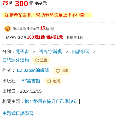
300
75
折
元
400
元
認購希望書包，幫助弱勢孩童上學不中斷！
15
預計最高可得金幣
點
?
100累1點 4點抵1元
HAPPY GO享
折抵無上限
分類：
電子書
＞
語言/字辭典
＞
日語學習
＞
日語課外讀物
追蹤
作者：
EZ Japan編輯部
追蹤
出版社：
EZ叢書館
追蹤
出版日：
2024/12/05
相關主題：
把金幣用在提升自己準沒錯
主題式日語學習