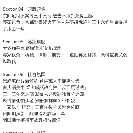
Section 04 頭版頭條
京阿尼縱火案奪三十六命 被告不服判死提上訴
專家視角：京都動畫縱火事件－為夢想燃燒的三十六條生命撐起
了冰山一角
Section 05 熱議焦點
大谷翔平專屬翻譯涉賭遭起訴
專家視角：橋樑、導師、朋友：「運動英文翻譯」為何重要又難
以取代
Section 06 社會氛圍
黑貓宅配片面解約 逾兩萬人不滿突失業
書店消失中 業者喊話政府推「反亞馬遜法」
三十三年來最高 新鮮人起薪調漲百分之四
疫情催化怕孤老 熟齡族群瘋APP相親
一家親？ 研究：五百年後全民皆姓佐藤
日圓剛換新，隨即淪為詐騙工具
羽田機場擦撞事故真相待釐清