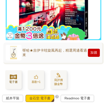
呀哈★吉伊卡哇旋風再起，精選周邊看過
加購
來
寫評價
電子書
喜歡+1
賺金幣
?
紙本平裝
金石堂 電子書
Readmoo 電子書