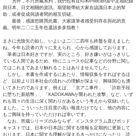
另外，不只所藏系列，我們也有在IG和Podcast當中定期紀錄
與日本、日文相關的資訊。期望能帶給大家在認識日本上的幫
助，或者促成與讀者間的相互切磋。
最後，感謝您購買此書。大家讓筆者感受到存在與此的意
義。明年二〇二五年也還請多多指教！
まさに光陰矢の如し。いよいよ二〇二四年も終盤を迎えました
ね。今年も読者の方々に支えられ、心から感謝しております。
筆者は日本好きですが、実のところ、好き嫌いがはっきりし
ている人間であるため、特にニュースや記事などの分野に関し
てはこれまであまり触れることはありませんでした。
しかし、本書を作成するにあたり、情報収集をすればするほ
ど、以前より日本社会の流れへの理解が深まり、興味関心も湧
いてきたのであります。例えば、「京アニ事件」、「詐欺手段
に堕ちた新紙幣」、「KADOKAWAが襲われた攻撃」など、いず
れも我々の生活に深く関わりがあるという考えから収録いたし
ました。こういった注目度の高い報道だけでなく、他の内容に
もご興味を持っていただければ幸いです。
なお、所蔵シリーズのみならず、インスタグラム及びポッド
キャストでは、日本や日本語に関する情報を定期的に更新して
おります。日本に関する理解が深まるきっかけになったり、読