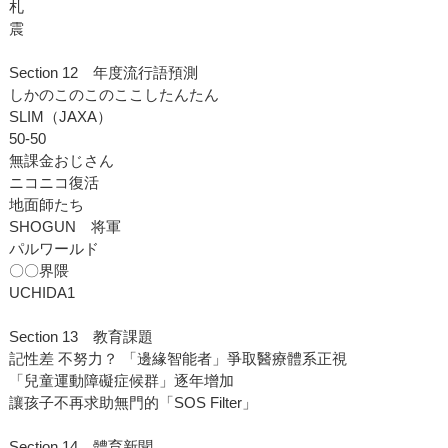
札
震
Section 12 年度流行語預測
しかのこのこのここしたんたん
SLIM（JAXA）
50-50
無課金おじさん
ニコニコ復活
地面師たち
SHOGUN 将軍
パルワールド
〇〇界隈
UCHIDA1
Section 13 教育課題
記性差 不努力？ 「邊緣智能者」爭取醫療體系正視
「兒童運動障礙症候群」逐年增加
讓孩子不再求助無門的「SOS Filter」
Section 14 體育新聞