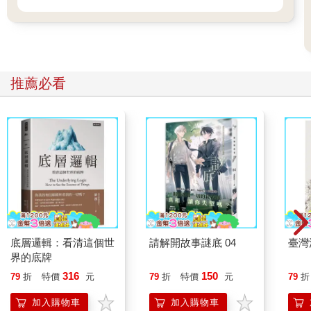
推薦必看
底層邏輯：看清這個世
請解開故事謎底 04
臺灣
界的底牌
316
150
79
折
特價
元
79
折
特價
元
79
折
加入購物車
加入購物車