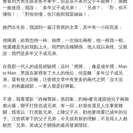
會看到大男生跟老爸手牽手，但是並不表示父子不親啊！」換她
一臉迷惑，我說：「多年父子成兄弟！」「兄弟？」「對，你不
懂啦！」「對啦你懂，你只能和我當姊妹！」
她們出生前，我讀到一篇汪曾祺的文章，其中有一小段寫道：
他喝酒，給我也倒一杯。抽煙，一次抽出兩根，他一根我一根。
他還總是先給我點上火。我們的這種關係，他人或以為怪。父親
說：我們是多年父子成兄弟。
在我那一代人的成長經驗裡，這叫「煙牌」，像是成年禮，Man
to Man，男孩在家裡有了大人的地位，但是離「多年父子成兄
弟」還有很大距離，汪曾祺文章中有更多的兩代之間「沒大沒
小」的相處細節，一家人都是好脾氣。
不過，我看電影『終極警探』第四集，約翰•麥克連跟他兒子兩個
都火爆，聯手打怪也成兄弟。有一回，好朋友遇見人生事業難
關，我竟以「打虎親兄弟、上陣父子兵」勸他要倚重已成年的兒
子。汪曾祺筆下的父子兄弟，今天或有新的理解，不見得人人都
願把「兄弟」當成父子關係的最高發展階段。