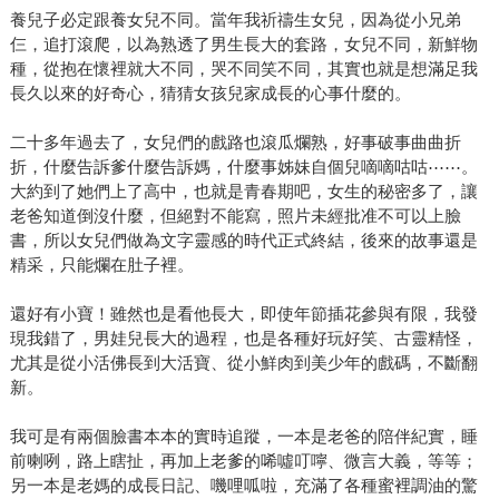
養兒子必定跟養女兒不同。當年我祈禱生女兒，因為從小兄弟
仨，追打滾爬，以為熟透了男生長大的套路，女兒不同，新鮮物
種，從抱在懷裡就大不同，哭不同笑不同，其實也就是想滿足我
長久以來的好奇心，猜猜女孩兒家成長的心事什麼的。
二十多年過去了，女兒們的戲路也滾瓜爛熟，好事破事曲曲折
折，什麼告訴爹什麼告訴媽，什麼事姊妹自個兒嘀嘀咕咕⋯⋯。
大約到了她們上了高中，也就是青春期吧，女生的秘密多了，讓
老爸知道倒沒什麼，但絕對不能寫，照片未經批准不可以上臉
書，所以女兒們做為文字靈感的時代正式終結，後來的故事還是
精采，只能爛在肚子裡。
還好有小寶！雖然也是看他長大，即使年節插花參與有限，我發
現我錯了，男娃兒長大的過程，也是各種好玩好笑、古靈精怪，
尤其是從小活佛長到大活寶、從小鮮肉到美少年的戲碼，不斷翻
新。
我可是有兩個臉書本本的實時追蹤，一本是老爸的陪伴紀實，睡
前喇咧，路上瞎扯，再加上老爹的唏噓叮嚀、微言大義，等等；
另一本是老媽的成長日記、嘰哩呱啦，充滿了各種蜜裡調油的驚