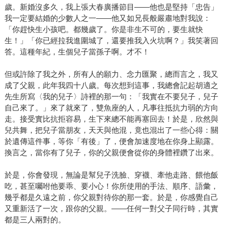
歲。新婚沒多久，我上張大春廣播節目——他也是堅持「忠告」
我一定要結婚的少數人之一——他又如兄長般嚴肅地對我說：
「你趕快生小孩吧。都幾歲了。你是非生不可的，要生就快
生！」「你已經拉我進圍城了，還要推我入火坑啊？」我笑著回
答。這種年紀，生個兒子當孫子啊。才不！
但或許除了我之外，所有人的願力、念力匯聚，總而言之，我又
成了父親，此年我四十八歲。每次想到這事，我總會記起胡適之
先生所寫〈我的兒子〉詩裡的那一句：「我實在不要兒子，兒子
自己來了。」來了就來了，雙魚座的人，凡事往抵抗力弱的方向
走。接受實比抗拒容易，生下來總不能再塞回去！於是，欣然與
兒共舞，把兒子當朋友，天天與他混，竟也混出了一些心得：關
於遺傳這件事，等你「有後」了，便會加速度地在你身上顯露。
換言之，當你有了兒子，你的父親便會從你的身體裡鑽了出來。
於是，你會發現，無論是幫兒子洗臉、穿襪、牽他走路、餵他飯
吃，甚至囑咐他要乖、要小心！你所使用的手法、順序、語彙，
幾乎都是久遠之前，你父親對待你的那一套。於是，你感覺自己
又重新活了一次，跟你的父親。——任何一對父子同行時，其實
都是三人兩對的。