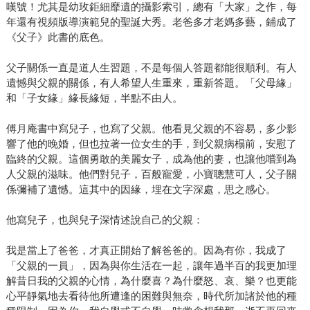
嘆號！尤其是幼玫鉅細靡遺的攝影索引，總有「大家」之作，每
年還有視頻版導演範兒的聖誕大秀。老爸多才老媽多藝，鋪成了
《父子》此書的底色。
父子關係一直是道人生習題，不是每個人答題都能很順利。有人
遺憾與父親的關係，有人希望人生重來，重新答題。「父母緣」
和「子女緣」緣長緣短，半點不由人。
傅月庵書中寫兒子，也寫了父親。他看見父親的不容易，多少影
響了他的晚婚，但也拉著一位女生的手，到父親病榻前，安慰了
臨終的父親。這個勇敢的美麗女子，成為他的妻，也讓他嚐到為
人父親的滋味。他們對兒子，百般寵愛，小寶聰慧可人，父子關
係彌補了遺憾。這其中的因緣，埋在文字深處，思之感心。
他寫兒子，也與兒子深情述說自己的父親：
我是當上了爸爸，才真正開始了解爸爸的。因為有你，我成了
「父親的一員」，因為與你生活在一起，讓年過半百的我更加理
解昔日我的父親的心情，為什麼喜？為什麼怒、哀、樂？也更能
心平靜氣地去看待他所遭逢的困難與無奈，時代所加諸於他的種