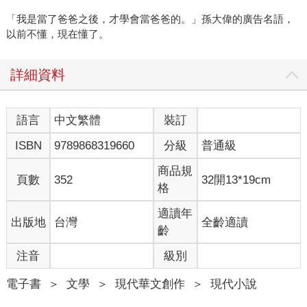
「我是當了爸爸之後，才學會當爸爸的。」孫大偉的廣告名語，
以前不懂，現在懂了。
詳細資料
語言
中文繁體
裝訂
ISBN
9789868319660
分級
普通級
商品規
頁數
352
32開13*19cm
格
適讀年
出版地
台灣
全齡適讀
齡
注音
級別
電子書
＞
文學
＞
現代華文創作
＞
現代小說