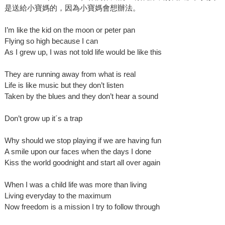
是送給小寶媽的，因為小寶媽會想辦法。
I’m like the kid on the moon or peter pan
Flying so high because I can
As I grew up, I was not told life would be like this
They are running away from what is real
Life is like music but they don’t listen
Taken by the blues and they don’t hear a sound
Don’t grow up it´s a trap
Why should we stop playing if we are having fun
A smile upon our faces when the days I done
Kiss the world goodnight and start all over again
When I was a child life was more than living
Living everyday to the maximum
Now freedom is a mission I try to follow through