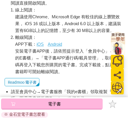
閱讀直接開啟閱讀。
線上閱讀：
建議使用Chrome、Microsoft Edge 有較佳的線上瀏覽效
果， iOS 16 或以上版本，Android 6.0 以上版本，建議裝
置有6GB以上的記憶體，至少有 30 MB以上的容量。
離線閱讀：
APP下載：
iOS
Android
安裝電子書APP後，請依照提示登入「會員中心」→「我
的E書櫃」→「電子書APP通行碼/載具管理」，取得通行
碼再登入下載您所購買的電子書。完成下載後，點選任一
書籍即可開始離線閱讀。
請至會員中心→電子書服務「我的e書櫃」領取複製『兌換
碼』至電子書服務商Readmoo進行兌換。
電子書
退換貨須知：
※ 金石堂電子書怎麼看
因版權保護，您在金石堂所購買的電子書僅能以金石堂專屬
的閱讀軟體開啟閱讀，無法以其他閱讀器或直接下載檔案。