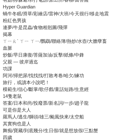
Hyper Guardian
蝸牛冬眠/滑草/彩繪店/雷神/大班/今天很行/移走地震
粉紅色男孩
連夢/牛是昆蟲/食物相剋圖/飛彈
揭幕
ㄒㄧㄠˋ ㄒㄧ ㄒㄧ/鸚鵡/聯絡簿/熱炒/水壺/大膽孽畜
血脈
炒飯/早日康復/菩薩加油/反擊/紙條/中鋒
父親 — 彼岸過迄
功課
阿河/掃把尿/找找找/打敗考卷/哈欠/練功
旅行，或讀本小說吧！
模範生/信心/斷掌/歌仔戲/童話短路/生意經
14隻老鼠
答案/日本和尚/投廢票/新名詞/一步/趙子龍
可是你是大人
羅馬人/逃生/獅頭/雄三/颱風快來/太空船
其實狗也是人
舞痴/寶藏/到底幾分/生日假/就是想放假/三點蟹
四歲