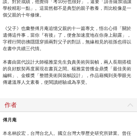
談。對於成績，他覺得「考10分也很好」，還要「請菩薩加油讓
學校精彩一點」。這當然都不是典型的親子教養，而比較像是一
個父親的十年修煉。
《父子》也彙整傅月庵追憶父親的十一篇專文，悟出心得「關於
遺傳這件事，當你『有後』了，便會加速度地在你身上顯露」，
字裡行間彷彿隱隱穿插兩對父子的對話，無緣相見的祖孫也得以
在書中共續三代情。
本書由當代設計大師楊雅棠先生負責美術與裝幀，兩人長期搭檔
的良好默契再度展現在書頁之間。楊雅棠曾獲金鼎獎「最佳美術
編輯」、金蝶獎「整體美術與裝幀設計」，作品藉獨到美學眼光
傳遞溫厚人文素養，使閱讀經驗成為享受。
作者
傅月庵
本名林皎宏，台灣台北人。國立台灣大學歷史研究所肄業。曾任