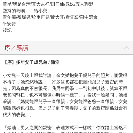
童星/我是台灣/真大吉祥/囝仔仙/龜姊/五人聯盟
堅持的島嶼——給小寶
青年節/殭屍男/珍重再見/搧大耳/看電影/罰中選會
平安符
後記
序／導讀
【序】多年父子成兄弟 / 陳浩
小女兒一天晚上跟我討論，余文樂抱兒子親兒子的照片，寵愛得
不得了，她悠悠地說：「許多爸爸都在把握能跟兒子親密的時
光，因為真的不會很長。我男生同學，一到初中以後，就算不跟
老爸鬧彆扭，也不可能像小時候一樣了。」看我一臉疑問，她接
著説：「媽媽能跟兒子一直很親，女兒能跟爸爸一直很親，女兒
能跟媽媽也很親。但是兒子到了青春期，父子的親密關係就會有
很大的改變。」
「矮油，男人之間的親密，表達方式不一樣啦！你在路上當然不