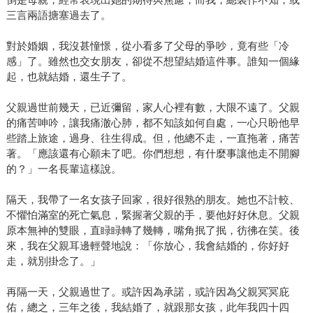
三言兩語搪塞過去了。
對於婚姻，我沒甚憧憬，從小看多了父母的爭吵，竟有些「冷
感」了。雖然也交女朋友，卻從不想望結婚這件事。誰知一個緣
起，也就結婚，還生子了。
父親過世前幾天，已近彌留，家人心裡有數，大限不遠了。父親
的痛苦呻吟，讓我痛澈心肺，都不知該如何自處，一心只盼他早
些踏上旅途，過身、往生得成。但，他總不走，一直拖著，痛苦
著。「應該還有心願未了吧。你們想想，有什麼事讓他走不開腳
的？」一名長輩這樣說。
隔天，我帶了一名女孩子回家，很好很熟的朋友。她也不計較、
不懼怕滿室的死亡氣息，緊握著父親的手，要他好好休息。父親
原本無神的雙眼，直睩睩轉了幾轉，嘴角抿了抿，彷彿在笑。後
來，我在父親耳邊輕聲地說：「你放心，我會結婚的，你好好
走，就別掛念了。」
再隔一天，父親過世了。或許因為承諾，或許因為父親冥冥庇
佑，總之，三年之後，我結婚了，就跟那女孩，此年我四十四