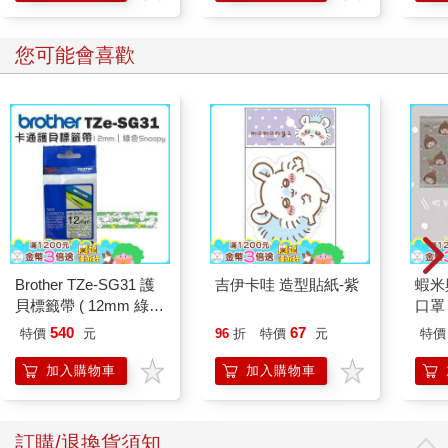
您可能會喜歡
Brother TZe-SG31 護
吉伊卡哇 造型貼紙-紫
蝦米
貝標籤帶 ( 12mm 綠色
口罩
SNOOPY )
540
67
特價
元
96
折
特價
元
特價
加入購物車
加入購物車
訂購/退換貨須知