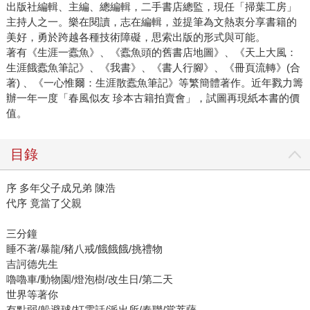
出版社編輯、主編、總編輯，二手書店總監，現任「掃葉工房」
主持人之一。樂在閱讀，志在編輯，並提筆為文熱衷分享書籍的
美好，勇於跨越各種技術障礙，思索出版的形式與可能。
著有《生涯一蠹魚》、《蠹魚頭的舊書店地圖》、《天上大風：
生涯餓蠹魚筆記》、《我書》、《書人行腳》、《冊頁流轉》(合
著) 、《一心惟爾：生涯散蠹魚筆記》等繁簡體著作。近年戮力籌
辦一年一度「春風似友 珍本古籍拍賣會」，試圖再現紙本書的價
值。
目錄
序 多年父子成兄弟 陳浩
代序 竟當了父親
三分鐘
睡不著/暴龍/豬八戒/餓餓餓/挑禮物
吉訶德先生
嚕嚕車/動物園/燈泡樹/改生日/第二天
世界等著你
有點弱/躲避球/打電話/派出所/春聯/當菩薩