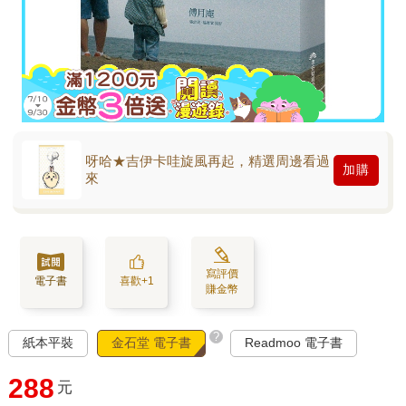
呀哈★吉伊卡哇旋風再起，精選周邊看過
加購
來
寫評價
電子書
喜歡+1
賺金幣
?
紙本平裝
金石堂 電子書
Readmoo 電子書
288
元