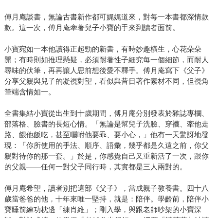
傅月庵談書，無論古書新作都可娓娓道來，對每一本書都深情款
款。這一次，傅月庵牽著兒子小寶的手來到讀者面前。
小寶宛如一本他讀得正起勁的新書，有時妙趣橫生，心花朵朵
開；有時則如推理懸疑，必須耐著性子細究每一個細節，而耐人
尋味的伏筆，再再讓人思前想後愛不釋手。傅月庵寫下《父子》
分享父親與兒子的凝視對望，看似與昔日著作素材不同，但視角
筆端含情如一。
全書集結小寶從出生到十歲期間，傅月庵分別發表於雜誌專欄、
部落格、臉書的長短心情。「無論是幫兒子洗臉、穿襪、牽他走
路、餵他飯吃，甚至囑咐他要乖、要小心，」他有一天驚訝地發
現：「你所使用的手法、順序、語彙，幾乎都是久遠之前，你父
親對待你的那一套。」於是，你感覺自己又重新活了一次，跟你
的父親——任何一對父子同行時，其實都是三人兩對的。
傅月庵希望，讀者別把這部《父子》，當成親子教養書。四十八
歲當爸爸的他，十年來唯一堅持，就是：陪伴。學齡前，陪伴小
寶睡前練功枕邊「練肖維」；剛入學，與跟老師吵架的小寶深