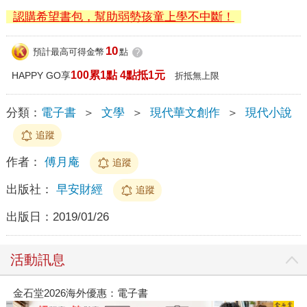
認購希望書包，幫助弱勢孩童上學不中斷！
10
預計最高可得金幣
點
?
100累1點 4點抵1元
HAPPY GO享
折抵無上限
分類：
電子書
＞
文學
＞
現代華文創作
＞
現代小說
追蹤
作者：
傅月庵
追蹤
出版社：
早安財經
追蹤
出版日：
2019/01/26
活動訊息
金石堂2026海外優惠：電子書