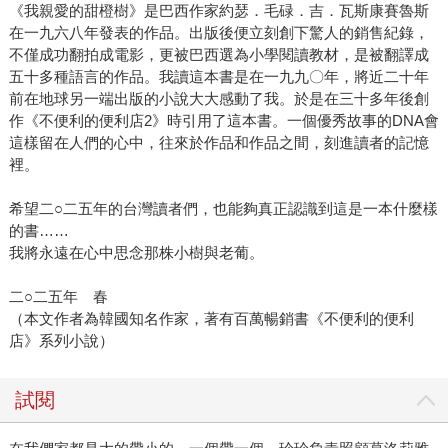
《我親愛的甜橙樹》是巴西作家約瑟．毛碌．吉．瓦斯康賽魯斯
在一九六八年發表的作品。出版後便立刻創下驚人的銷售紀錄，
不僅成功翻拍成電影，更被巴西選為小學閱讀教材，是被翻譯成
五十多種語言的作品。我讀這本書是在一九九〇年，將近二十年
前在地球另一端出版的小說大大感動了我。於是在三十多年後創
作《不便利的便利店2》時引用了這本書。一個優秀故事的DNA會
這樣留在人們的心中，往來於作品和作品之間，刻進讀者的記憶
裡。
希望二○二五年的台灣讀者們，也能夠真正認識到這是一本什麼樣
的書……
我將永遠在心中思念那株小樹與老葡。
二○二五年 春
（本文作者為韓國知名作家，著有百萬暢銷書《不便利的便利
店》系列小說）
試閱