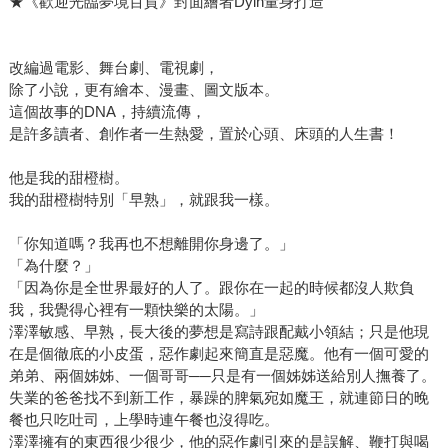
★《歡迎光臨夢境百貨》封面繪者Dyin量身打造
改編過電影、舞台劇、電視劇，
除了小說，更有繪本、漫畫、圖文版本。
這個故事的DNA，持續流傳，
是許多讀者、創作者一生熱愛，置於心頭、床頭的人生書！
他是我的甜橙樹。
我的甜橙樹特別「早熟」，就跟我一樣。
「你知道嗎？我再也不想離開你身邊了。」
「為什麼？」
「因為你是全世界最好的人了。跟你在一起的時候都沒人欺負
我，我覺得心裡有一顆快樂的太陽。」
澤澤敏感、早熟，長大後的夢想是寫詩跟配戴小領結；只是他現
在是個徹底的小皮蛋，惡作劇起來簡直是惡魔。他有一個可愛的
弟弟、兩個姊姊、一個哥哥──只是有一個姊姊送給別人撫養了。
失業的爸爸找不到新工作，暴躁的脾氣宛如魔王，就連節日的晚
餐也只吃吐司，上學時連午餐也沒得吃。
澤澤擁有的東西很少很少，他的惡作劇引來的是誤解、鞭打與喝