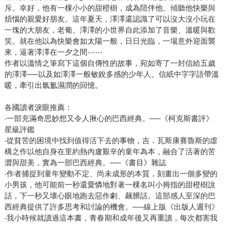
斥。幸好，他有一棵小小的甜橙樹，成為陪伴他、傾聽他快樂與
煩惱的親愛好朋友。這年夏天，澤澤還認識了可以沒大沒小玩在
一塊的大朋友，老葡。澤澤的小世界自此添加了音樂、溫暖與歡
笑。就在他以為快樂會如太陽一般，日日光臨，一場意外迎面襲
來，逼著澤澤在一夕之間⋯⋯
作者以溫情之筆寫下這個自傳性的故事，宛如寄了一封信給五歲
的澤澤──以及如澤澤一般敏銳多感的少年人。信紙中字字語帶溫
暖，牽引出氤氳濕潤的回憶。
各國讀者淚眼推薦：
‧一部充滿奇思妙想又令人揪心的巴西經典。──《柯克斯書評》
星級評鑑
‧從貧苦的困境中找到值得活下去的事物，吉．瓦斯康賽魯斯的虛
構之作以他自身在里約熱內盧艱辛的童年為本，融合了活著的苦
澀與甜美，實為一部巴西經典。──《書目》雜誌
‧作者捕捉到童年變動不定、尚未成形的本質，刻畫出一個多變的
小男孩，他可能前一秒還愛憐地對著一棵名叫小拇指的甜橙樹說
話，下一秒又壞心眼地跑去惡作劇、飆髒話。這部感人至深的巴
西經典提供了許多思考和討論的機會。──線上版《出版人週刊》
‧我小時候就讀過這本書，青春期和成年後又再重讀，每次都害我