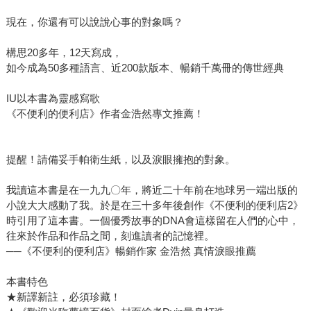
現在，你還有可以說說心事的對象嗎？
構思20多年，12天寫成，
如今成為50多種語言、近200款版本、暢銷千萬冊的傳世經典
IU以本書為靈感寫歌
《不便利的便利店》作者金浩然專文推薦！
提醒！請備妥手帕衛生紙，以及淚眼擁抱的對象。
我讀這本書是在一九九〇年，將近二十年前在地球另一端出版的
小說大大感動了我。於是在三十多年後創作《不便利的便利店2》
時引用了這本書。一個優秀故事的DNA會這樣留在人們的心中，
往來於作品和作品之間，刻進讀者的記憶裡。
──《不便利的便利店》暢銷作家 金浩然 真情淚眼推薦
本書特色
★新譯新註，必須珍藏！