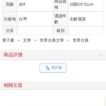
商品規
這次，我牽起他的小手，兩人一起到後院玩遊戲。
頁數
304
25開15*21cm
格
後院分成三個遊戲區，一區是動物園，另一區是歐洲。歐洲區就
在朱利諾先生家整齊的小籬笆後面。為什麼是歐洲？就連我心中
適讀年
出版地
台灣
全齡適讀
的小鳥也不知道。我們在那裡玩糖麵包山纜車。我們會拿一盒鈕
齡
扣，用一條線把全部的鈕扣串成一串（伊吉蒙督叔叔教過我，那
種線叫做「麻繩」。我還以為麻繩是一種蒼蠅，但他解釋說「麻
注音
級別
繩」和「麻蠅」不一樣）。然後，我們就把麻繩的一頭綁在籬笆
上，另一頭綁在路易的指尖。我們慢慢把鈕扣一顆一顆推到山
電子書
＞
文學
＞
世界古典文學
＞
世界古典
頂，每一輛纜車都坐滿我們認識的人。其中有一顆黑得發亮，那
顆是畢里奇紐。我們常常聽到籬笆另一頭傳來一聲：
商品評價
「你是不是在破壞我的籬笆啊？澤澤？」
「才沒有呢，迪梅琳達太太，不信妳自己看。」
「很好，這就是我想看到的，好好跟你弟弟玩。這樣不是很好
寫評價
嗎？」
這樣是很好，但當我的惡魔乾爹用手肘蹭我一下，那就沒什麼比
搗蛋更好玩的了……
相關主題
「今年聖誕節，妳還會送我月曆嗎？就像去年那樣？」
「我送你的那一本，你拿來做什麼了？」
「妳可以來我們家看，迪梅琳達太太，它好端端地掛在那條白吐
司上面。」