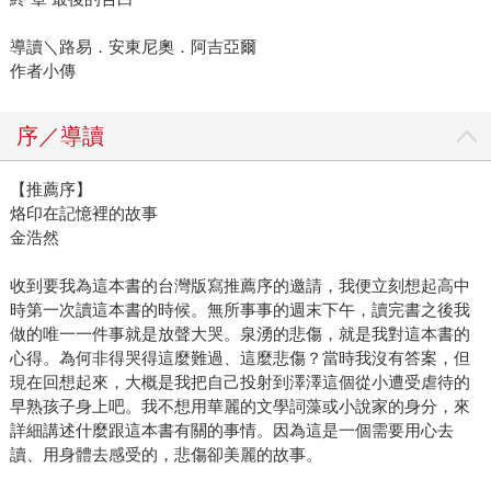
導讀＼路易．安東尼奧．阿吉亞爾
作者小傳
序／導讀
【推薦序】
烙印在記憶裡的故事
金浩然
收到要我為這本書的台灣版寫推薦序的邀請，我便立刻想起高中
時第一次讀這本書的時候。無所事事的週末下午，讀完書之後我
做的唯一一件事就是放聲大哭。泉湧的悲傷，就是我對這本書的
心得。為何非得哭得這麼難過、這麼悲傷？當時我沒有答案，但
現在回想起來，大概是我把自己投射到澤澤這個從小遭受虐待的
早熟孩子身上吧。我不想用華麗的文學詞藻或小說家的身分，來
詳細講述什麼跟這本書有關的事情。因為這是一個需要用心去
讀、用身體去感受的，悲傷卻美麗的故事。