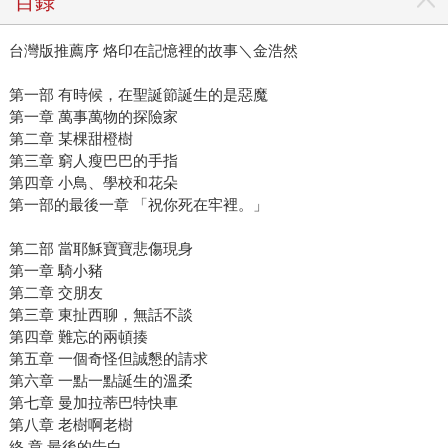
目錄
台灣版推薦序 烙印在記憶裡的故事＼金浩然
第一部 有時候，在聖誕節誕生的是惡魔
第一章 萬事萬物的探險家
第二章 某棵甜橙樹
第三章 窮人瘦巴巴的手指
第四章 小鳥、學校和花朵
第一部的最後一章 「祝你死在牢裡。」
第二部 當耶穌寶寶悲傷現身
第一章 騎小豬
第二章 交朋友
第三章 東扯西聊，無話不談
第四章 難忘的兩頓揍
第五章 一個奇怪但誠懇的請求
第六章 一點一點誕生的溫柔
第七章 曼加拉蒂巴特快車
第八章 老樹啊老樹
終 章 最後的告白