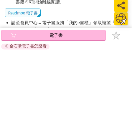
書籍即可開始離線閱讀。
有乳牛、公牛、熊、鹿和老虎，只是不知道順序。但我會去學一
學，免得把你教錯了。」
逛動物園的遊戲，他玩膩了。
請至會員中心→電子書服務「我的e書櫃」領取複製『兌換
「澤澤，唱〈小房子〉給我聽。」
「在動物園唱？這裡人很多欸！」
碼』至電子書服務商Readmoo進行兌換。
電子書
「才不會。我們已經離開動物園了。」
退換貨須知：
「這首歌真的很長。我只唱你喜歡的部分喔！」
※ 金石堂電子書怎麼看
因版權保護，您在金石堂所購買的電子書僅能以金石堂專屬
我知道他愛聽小小蟬兒的部分。我吸飽了氣，唱道：
的閱讀軟體開啟閱讀，無法以其他閱讀器或直接下載檔案。
依據「消費者保護法」第19條及行政院消費者保護處公告之
我住在山頂上的房子裡
「通訊交易解除權合理例外情事適用準則」，非以有形媒介
山下有座欣欣向榮的果園
那是一棟小房子
提供之數位內容或一經提供即為完成之線上服務，經消費者
可以看到
事先同意始提供。（如：電子書、電子雜誌、下載版軟體、
遙遠的大海
虛擬商品…等），
不受「網購服務需提供七日鑑賞期」的限
制
。為維護您的權益，建議您先使用「試閱」功能後再付款
我跳過幾句歌詞，又唱道：
購買。
在奇形怪狀的棕櫚樹間
小小蟬兒唱著讚美詩
太陽張著金色的帆下山了