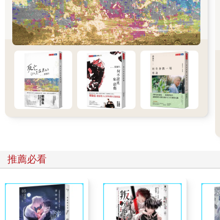
丟。看到星期天的動物園有多忙了嗎？」
這時，路易就會東看看、西看看，看見到處都是人山人海，然後
抓緊我的手。
到了售票口，我挺起肚子、清清喉嚨，鄭重其事地把手伸進口
袋，問售票小姐說：「幾歲以下免門票？」
「五歲。」
「所以，請給我一張成人票就好了。」
我摘下兩片橙子樹的樹葉當門票，和路易一起入園去。
「首先，孩子，你會看到美麗的鳥兒。看！五顏六色的鸚鵡，有
小隻的長尾小鸚鵡，還有大隻的金剛鸚鵡。那邊那些有著鮮艷羽
毛的是緋紅金剛鸚鵡。」
他瞪大了眼睛，看得興致勃勃。
我們東逛西逛，東看西看，看到好多東西。我甚至注意到背景裡
的葛洛莉雅和拉拉，她們坐在長椅上剝柳丁。拉拉直盯著我，看
推薦必看
我在搞什麼鬼……她們會發現嗎？要是發現了，動物園一遊就要
以某人被打屁股畫下句點了，而那個某人只可能是我。
「接下來呢？澤澤，我們現在要看什麼？」
我又清了清喉嚨，恢復剛剛的架勢。
「去看猴子吧！伊吉蒙督叔叔說牠們是『猿猴』。」
我們買了幾根香蕉，丟給猴子吃。