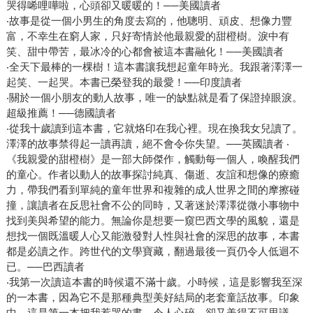
哭得唏哩嘩啦，心頭卻又暖暖的！──美國讀者
‧故事是從一個小男生的角度去寫的，他聰明、頑皮、想像力豐
富，不幸生在窮人家，只好寄情於他最親愛的甜橙樹。淚中有
笑、甜中帶苦，最冰冷的心都會被這本書融化！──美國讀者
‧全天下最棒的一棵樹！這本書讓我想起童年時光。我跟著澤澤一
起笑、一起哭。本書已榮登我的最愛！──印度讀者
‧關於一個小朋友的動人故事，唯一的缺點就是看了保證掉眼淚。
超級推薦！──德國讀者
‧從我十歲讀到這本書，它就烙印在我心裡。現在換我女兒讀了。
澤澤的故事禁得起一讀再讀，絕不會令你失望。──英國讀者 ‧
《我親愛的甜橙樹》是一部大師傑作，觸動每一個人，喚醒我們
的童心。作者以動人的故事探討純真、傷逝、友誼和想像的療癒
力，帶我們看到單純的童年世界和複雜的成人世界之間的摩擦碰
撞，讓讀者在反思社會不公的同時，又著迷於澤澤從微小事物中
找到美與希望的能力。無論你是想要一窺巴西文學的風貌，還是
想找一個既溫暖人心又能激發對人性與社會的深思的故事，本書
都是必讀之作。跨世代的文學寶藏，翻過最後一頁仍令人低迴不
已。──巴西讀者
‧我第一次讀這本書的時候還不滿十歲。小時候，這是影響我至深
的一本書，因為它不是那種典型美好結局的老套童話故事。印象
中，這是第一本把我惹哭的書。令人心碎，卻又美得不可思議。