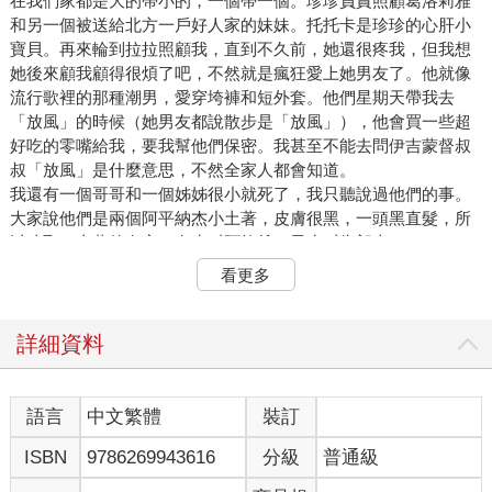
在我們家都是大的帶小的，一個帶一個。珍珍負責照顧葛洛莉雅
和另一個被送給北方一戶好人家的妹妹。托托卡是珍珍的心肝小
寶貝。再來輪到拉拉照顧我，直到不久前，她還很疼我，但我想
她後來顧我顧得很煩了吧，不然就是瘋狂愛上她男友了。他就像
流行歌裡的那種潮男，愛穿垮褲和短外套。他們星期天帶我去
「放風」的時候（她男友都說散步是「放風」），他會買一些超
好吃的零嘴給我，要我幫他們保密。我甚至不能去問伊吉蒙督叔
叔「放風」是什麼意思，不然全家人都會知道。
我還有一個哥哥和一個姊姊很小就死了，我只聽說過他們的事。
大家說他們是兩個阿平納杰小土著，皮膚很黑，一頭黑直髮，所
以才取了土著的名字，女生叫阿拉希，男生叫朱郎吉。
再來就是我的小弟路易。照顧他最多的是葛洛莉雅，第二多的是
看更多
我。其實他不需要什麼照顧，因為天底下沒有比他更可愛、更安
靜、更乖巧的小男孩了。
這就是為什麼當他用他那字正腔圓的小嗓音說話時，正要往街上
詳細資料
走去的我改變了主意。
「澤澤，你要帶我去動物園嗎？今天看起來不會下雨，對吧？」
多可愛啊。他說話說得那麼好，這孩子前途無量，能成大器。
語言
中文繁體
裝訂
我看著風和日麗、萬里無雲的藍天，實在沒有勇氣騙他。因為，
ISBN
9786269943616
分級
普通級
有時我沒心情，就會騙他說：「你瘋啦，路易，沒看到暴風雨要
來了嗎？」