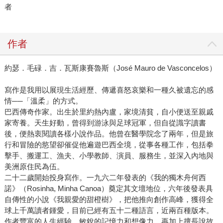
者
作者
約瑟．毛碌．吉．瓦斯康賽魯斯（José Mauro de Vasconcelos）
寫作是我用以展現生活經歷、傳遞喜怒哀樂和一種久被遺忘的感
情──「溫柔」的方式。
巴西傳奇作家。出生於里約熱內盧，家境清貧，自小便送至親戚
家寄養。天生好動，曾得到游泳與足球冠軍，但自從識字讀書
後，便熱衷閱讀各樣小說作品。他曾在醫學院念了兩年，但是旅
行和冒險的慾望卻催促他遍遊巴西全境，從事各種工作，包括拳
擊手、搬運工、漁夫、小學教師、演員、服務生，並深入內地與
美洲原住民為伍。
二十二歲開始投身寫作。一九六二年發表的《我的獨木舟何西
諾》（Rosinha, Minha Canoa）奠定其文壇地位，六年後發表具
自傳性的小說《我親愛的甜橙樹》，把他推向創作高峰，獲得全
球上千萬讀者鍾愛，目前已經有五十二種語言，近兩百種版本。
作者豐富的人生經驗、敏銳的記憶力和想像力，再加上擅長說故