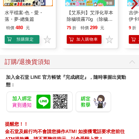
要騙過他真是越來越難了。他越來越聰明了。
「胡森柏格也是麵包店沒錯。我們走了好多路，該坐下來吃個午
水平檔案-色・愛・
【艾系列】艾淨化草本
吉伊
餐了。」
落・夢-總集篇
除穢噴霧70g （除穢/
伊卡
我們坐下來假裝吃東西，但我豎起耳朵，聽我的姊姊們在說什
平安/淨化/艾草/芙蓉/
480
299
特價
元
75
折
特價
元
9
折
麼。
抹草） 此為單瓶賣場
「拉拉，我們應該學學他，瞧他對路易多有耐心。」
另有多瓶組優惠賣場
預購限定
加入購物車
「是，但路易可不像他。澤澤不只是皮而已，他那叫壞。」
「是啦，他骨子裡就是個小惡魔，但他太逗了。無論他做出什麼
事，整條街的左鄰右舍都沒辦法一直氣他。」
訂購/退換貨須知
「反正我是非揍他不可，他總有一天得學乖。」
我同情地看了葛洛莉雅一眼。她總是出手救我，我也總是向她保
證下不為例。
加入金石堂 LINE 官方帳號『完成綁定』，隨時掌握出貨動
「晚點吧。先不要。畢竟他們現在不吵不鬧，只是在玩而已。」
態：
她什麼都知道了。她知道我穿過水溝，跑到瑟琳娜太太家的後
院，看到曬衣繩上掛著一堆隨風飄蕩的手腳，看得正入迷，惡魔
乾爹就對我說，我可以讓所有的手腳同時一起掉下來。我也覺得
這樣一定很好玩，就從水溝找來一塊很利的玻璃碎片，爬上橙子
樹，拿出無比的耐力，把曬衣繩割斷。
提醒您！！
我差點跟著一起摔下來。有人驚呼一聲，大家跑了過來。
「快來幫忙！繩子斷了！」
金石堂及銀行均不會請您操作ATM! 如接獲電話要求您前往
但不知從哪裡傳來一道更響亮的叫聲。
ATM提款機，請不要聽從指示，以免受騙上當！