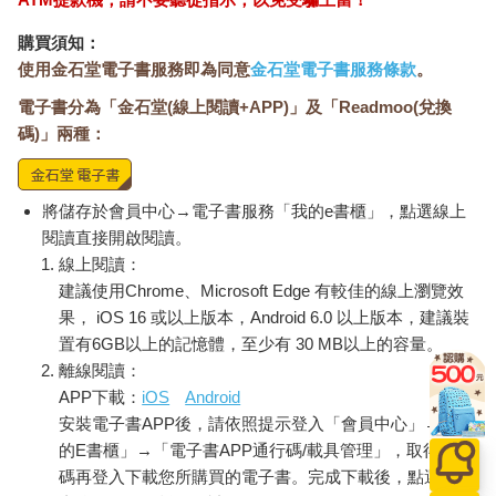
「是保羅先生家那孩子！小兔崽子，我看到他拿著玻璃碎片爬上
購買須知：
橙子樹。」
使用金石堂電子書服務即為同意
金石堂電子書服務條款
。
＊＊＊
電子書分為「金石堂(線上閱讀+APP)」及「Readmoo(兌換
碼)」兩種：
「澤澤？」
「怎麼啦？路易。」
「你怎麼知道這麼多動物園的事？」
將儲存於會員中心→電子書服務「我的e書櫃」，點選線上
「我去過很多動物園啊！」
閱讀直接開啟閱讀。
騙人的。我知道的都是伊吉蒙督叔叔告訴我的。
線上閱讀：
他甚至答應有一天要帶我去。但他走路那麼慢，等我們走到的時
候，動物園恐怕都不在了吧。托托卡倒是跟爸爸去過一次。
建議使用Chrome、Microsoft Edge 有較佳的線上瀏覽效
「我最愛的是伊莎貝爾鎮杜蒙男爵街上的那一個。你知道杜蒙男
果， iOS 16 或以上版本，Android 6.0 以上版本，建議裝
爵是誰嗎？你當然不知道。你年紀太小了，不知道這些事情。杜
置有6GB以上的記憶體，至少有 30 MB以上的容量。
蒙男爵一定跟上帝很要好，因為就是他幫上帝發明了動物樂透和
離線閱讀：
動物園。等你年紀大一點……」
APP下載：
iOS
Android
我的兩個姊姊還在那裡。
安裝電子書APP後，請依照提示登入「會員中心」→「我
「等我年紀大一點怎麼樣？」
的E書櫃」→「電子書APP通行碼/載具管理」，取得通行
「天啊，你的問題還真多。等你夠大了，我就教你樂透動物和牠
碼再登入下載您所購買的電子書。完成下載後，點選任一
們的號碼，從一號教到二十號。至於二十號到二十五號，我知道