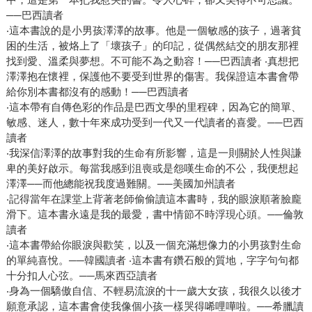
──巴西讀者
‧這本書說的是小男孩澤澤的故事。他是一個敏感的孩子，過著貧
困的生活，被烙上了「壞孩子」的印記，從偶然結交的朋友那裡
找到愛、溫柔與夢想。不可能不為之動容！──巴西讀者 ‧真想把
澤澤抱在懷裡，保護他不要受到世界的傷害。我保證這本書會帶
給你別本書都沒有的感動！──巴西讀者
‧這本帶有自傳色彩的作品是巴西文學的里程碑，因為它的簡單、
敏感、迷人，數十年來成功受到一代又一代讀者的喜愛。──巴西
讀者
‧我深信澤澤的故事對我的生命有所影響，這是一則關於人性與謙
卑的美好啟示。每當我感到沮喪或是怨嘆生命的不公，我便想起
澤澤──而他總能祝我度過難關。──美國加州讀者
‧記得當年在課堂上背著老師偷偷讀這本書時，我的眼淚順著臉龐
滑下。這本書永遠是我的最愛，書中情節不時浮現心頭。──倫敦
讀者
‧這本書帶給你眼淚與歡笑，以及一個充滿想像力的小男孩對生命
的單純喜悅。──韓國讀者 ‧這本書有鑽石般的質地，字字句句都
十分扣人心弦。──馬來西亞讀者
‧身為一個驕傲自信、不輕易流淚的十一歲大女孩，我很久以後才
願意承認，這本書會使我像個小孩一樣哭得唏哩嘩啦。──希臘讀