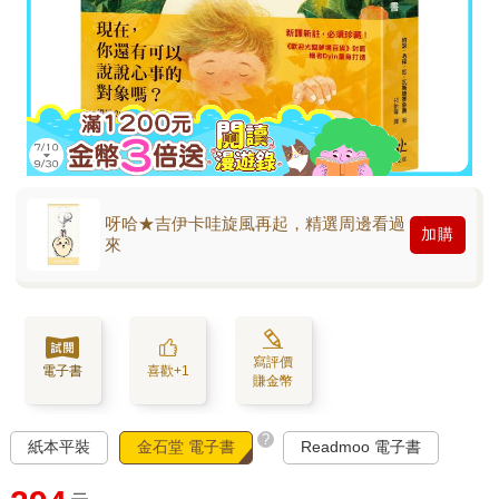
呀哈★吉伊卡哇旋風再起，精選周邊看過
加購
來
寫評價
電子書
喜歡+1
賺金幣
?
紙本平裝
金石堂 電子書
Readmoo 電子書