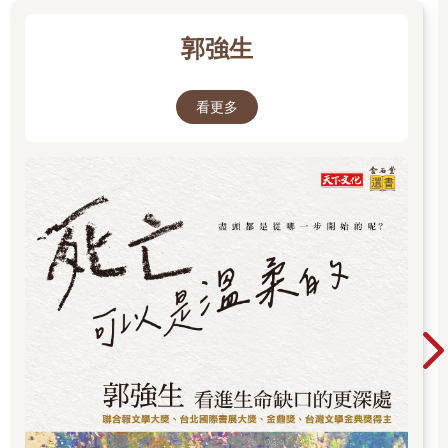
她笑了笑，說她會來看看的。她先生在奇古．佛朗哥的雜貨店工
作。
郭強生
還有一區是路西阿諾區。剛開始，路易超怕牠的。他會拉拉我的
褲子，求我帶他走。但路西阿諾是我的朋友，牠只要看到我就會
大聲尖叫。葛洛莉雅也不喜歡路西阿諾，她說蝙蝠是吸小朋友血
看更多
的吸血鬼。
「才不是，葛洛莉雅，路西阿諾才不是那樣。牠是我朋友。牠認
得我。」
「你就是個動物痴，跟畜牲說話……」
我花了好大的力氣說服路易相信我，路西阿諾不是畜牲，而是一
架在阿方索空軍基地飛來飛去的飛機。
「路易，看！」
路西阿諾會開心地飛啊飛，像聽得懂我們在說什麼。他真的懂。
「他是一架飛機，他在表演……」
我停了下來。我得再去問問伊吉蒙督叔叔那個字，到底是飛行特
「枝」、飛行特「歧」，還是飛行特「技」。反正是其中一個，
但我可不能把我的小弟教錯了。
但他現在想去動物園。
我們靠近雞舍，裡面有兩隻羽毛豐滿的母雞在地上啄啊啄。黑色
那隻老母雞很乖，我們甚至可以搔搔牠的頭。
「我們先去買門票。牽好我的手，因為人很多，小朋友很容易走