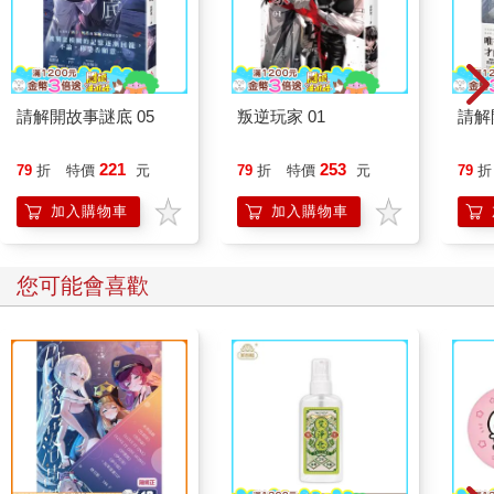
我們知道「嚴禁餵食」的規矩，但園裡有這麼多人，警衛忙不過
來。
「小不點，別靠太近喔，不然牠們會對你丟香蕉皮。」
「我超想去看獅子的。」
「等等就去。」
請解開故事謎底 05
叛逆玩家 01
請解
我瞥了一眼另外兩隻在吃柳丁的「猿猴」。從獅籠那裡，我可以
聽到她們在說什麼。
221
253
79
折
特價
元
79
折
特價
元
79
折
「到了。」
我指了指那兩隻黃色的母非洲獅。路易說他想摸摸黑豹的頭。
加入購物車
加入購物車
「你瘋啦？小不點，黑豹是動物園裡最可怕的猛獸。牠被送到這
裡，就是因為牠咬掉十八個馴獸師的手臂，還吃進肚子裡去
了。」
您可能會喜歡
路易一臉害怕，嚇得縮了縮他的手。
「牠是從馬戲團來的嗎？」
「正是。」
「哪個馬戲團？澤澤，你怎麼沒跟我說過？」
我想了又想。在我認識的人當中，有誰的名字聽起來像馬戲團的
名字？
「啊！牠是從胡森柏格馬戲團來的。」
「胡森柏格不是麵包店嗎？」