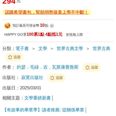
294
元
認購希望書包，幫助弱勢孩童上學不中斷！
10
預計最高可得金幣
點
?
100累1點 4點抵1元
HAPPY GO享
折抵無上限
分類：
電子書
＞
文學
＞
世界古典文學
＞
世界古典
追蹤
作者：
約瑟．毛碌．吉．瓦斯康賽魯斯
追蹤
出版社：
寂寞出版社
追蹤
出版日：
2025/03/01
相關主題：
文學重磅新書
【有故事的畢業季】讀者推薦: 從關係畢業