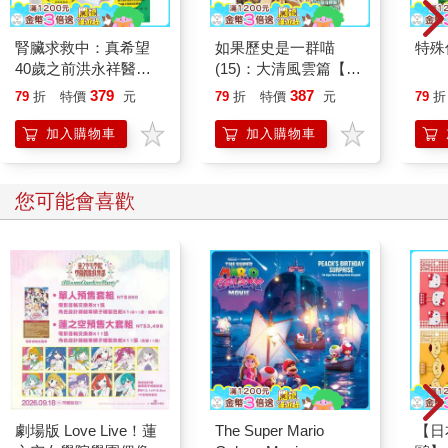
腎臟求救中：真希望
如果歷史是一群喵
特殊傳
40歲之前洪永祥醫師
(15)：大清風雲篇【萌
就告訴我這些事
貓漫畫學歷史】
379
387
79
折
特價
元
79
折
特價
元
79
折
加入購物車
加入購物車
您可能會喜歡
劇場版 Love Live！蓮
The Super Mario
【日本