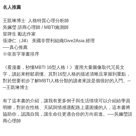
名人推薦
王凱琳博士 人格特質心理分析師
吳姵瑩 諮商心理師 / MBTI施測師
冒牌生 勵志作家
張瀞仁（Jill） 美國非營利組織Give2Asia 經理
──真心推薦
※依首字筆畫排序
《看漫畫，秒懂MBTI 16型人格！》運用大量圖像取代冗長文
字，讀起來輕鬆易懂。其對16型人格的描述清晰且掌握到重點，
對於想要初步了解MBTI人格分類的讀者來說是個很好的入門。─
─王凱琳博士
有了這本書的介紹，讓我有更多例子與生活情境可以介紹給學員
明瞭，對於在性格、天賦與情感適配路上還困擾的人，這本書將
協助你，認識自我，讓生命往更適合你的方向前進。──吳姵瑩諮
商心理師