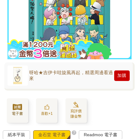
呀哈★吉伊卡哇旋風再起，精選周邊看過
加購
來
寫評價
電子書
喜歡+1
賺金幣
?
紙本平裝
金石堂 電子書
Readmoo 電子書