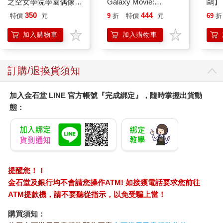
之空女學院學園偶像俱
Galaxy Movie:
鷗】
樂部 Bloom Garden
Peach`s Birthday
(8款
350
444
特價
元
9
折
特價
元
69
折
Party單人套票
Surprise: The Super
Kit
Mario Galaxy Movie
企鵝
加入購物車
加入購物車
Storybook
訂購/退換貨須知
加入金石堂 LINE 官方帳號『完成綁定』，隨時掌握出貨動
態：
提醒您！！
金石堂及銀行均不會請您操作ATM! 如接獲電話要求您前往
ATM提款機，請不要聽從指示，以免受騙上當！
購買須知：