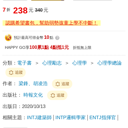
238
7
折
元
340
元
認購希望書包，幫助弱勢孩童上學不中斷！
10
預計最高可得金幣
點
?
100累1點 4點抵1元
HAPPY GO享
折抵無上限
分類：
電子書
＞
心理勵志
＞
心理學
＞
心理學總論
追蹤
作者：
梁鋒、胡凌浩
追蹤
出版社：
時報文化
追蹤
出版日：
2020/10/13
相關主題：
INTJ建築師
INTP邏輯學家
ENTJ指揮官