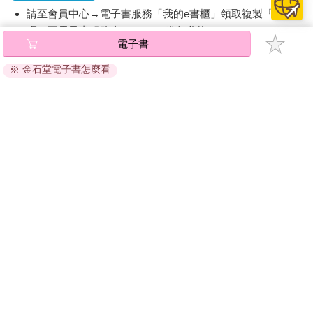
請至會員中心→電子書服務「我的e書櫃」領取複製『兌換
碼』至電子書服務商Readmoo進行兌換。
電子書
退換貨須知：
※ 金石堂電子書怎麼看
因版權保護，您在金石堂所購買的電子書僅能以金石堂專屬
的閱讀軟體開啟閱讀，無法以其他閱讀器或直接下載檔案。
依據「消費者保護法」第19條及行政院消費者保護處公告之
「通訊交易解除權合理例外情事適用準則」，非以有形媒介
提供之數位內容或一經提供即為完成之線上服務，經消費者
事先同意始提供。（如：電子書、電子雜誌、下載版軟體、
虛擬商品…等），
不受「網購服務需提供七日鑑賞期」的限
制
。為維護您的權益，建議您先使用「試閱」功能後再付款
購買。