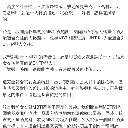
「高度的計畫性，不屈服於權威，缺乏羅曼蒂克，不合群……」
看著MBTI對這一人格的描述，我心想：「好吧，說得還滿準
的。」
於是，我開始收集關於MBTI的資訊，瞭解關於每種人格屬性的人
最適合交往的人格類型。根據MBTI相關理論，INTJ型人最適合與
ENFP型人交往。
我想試驗一下MBTI的準確性，於是用它給女友測試了一下，結果
女友居然真的是ENFP型人！
「樂觀、外向、適應能力強，有時候會裝瘋作傻……」
這完全符合我女友的特點！她開朗樂觀，是人群中的開心果，但
有時候又會陷入難以自拔的沮喪中。她的樂觀和感染力，正是我
缺乏的東西，這也是我喜歡她的原因。
於是我和女友對MBTI產生了濃厚的興趣。我們開始用MBTI對周
圍的朋友進行測試，發現它描述的內容準確率非常高。同時，我
查閱大量的資料，發現MBTI每種人格屬性的人就像一個鮮活的角
色一樣，非常適合用漫畫來表現！於是我萌生了創作一部關於