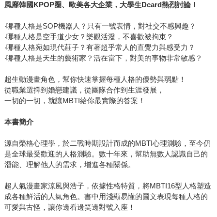
風靡韓國KPOP圈、歐美各大企業，大學生Dcard熱烈討論！
‧哪種人格是SOP機器人？只有一號表情，對社交不感興趣？
‧哪種人格是空手道少女？樂觀活潑，不喜歡被拘束？
‧哪種人格宛如現代莊子？有著超乎常人的直覺力與感受力？
‧哪種人格是天生的藝術家？活在當下，對美的事物非常敏感？
超生動漫畫角色，幫你快速掌握每種人格的優勢與弱點！
從職業選擇到婚戀建議，從團隊合作到生涯發展，
一切的一切，就讓MBTI給你最實際的答案！
本書簡介
源自榮格心理學，於二戰時期設計而成的MBTI心理測驗，至今仍
是全球最受歡迎的人格測驗。數十年來，幫助無數人認識自己的
潛能、理解他人的需求，增進各種關係。
超人氣漫畫家涼風與浩子，依據性格特質，將MBTI16型人格塑造
成各種鮮活的人氣角色。書中用淺顯易懂的圖文表現每種人格的
可愛與古怪，讓你邊看邊笑邊對號入座！