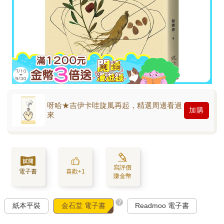
呀哈★吉伊卡哇旋風再起，精選周邊看過
加購
來
寫評價
電子書
喜歡+1
賺金幣
?
紙本平裝
金石堂 電子書
Readmoo 電子書