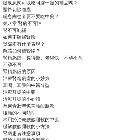
膽囊息肉可以吃阿膠一類的補品嗎？
關於切除膽囊
腸息肉患者要不要吃中藥？
第八章 腎病不可怕
腎不可亂補
如何正確補腎陰
腎陽虛有什麼表現？
應該如何補腎陽？
腎精虧虛：長得慢、老得快、不孕不育
不孕不育
腎精虧虛的原因
治療腎精虧虛的小妙方
耳鳴、耳聾的中醫分型
治療耳鳴的中藥
治療耳鳴的小妙招
為何青壯年也常腰酸腿軟
腰痛的不同類型
常用於治療腰酸腿軟的中藥
緩解腰酸腿軟的小方法
腎病患者注意事項