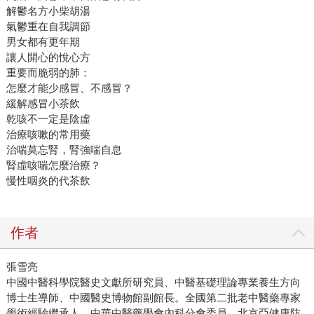
解鬱名方小柴胡湯
氣鬱重在自我調節
男女都有更年期
讓人開心的悅心方
重要而脆弱的肺：
怎麼才能少感冒、不感冒？
緩解感冒小茶飲
乾咳不一定是陰虛
治療咳嗽的常用藥
治喘莫忘腎，腎強喘自息
腎虛咳喘怎麼治療？
慢性咽炎的代茶飲
作者
張雪亮
中國中醫科學院醫史文獻所研究員、中醫基礎理論專業養生方向
博士生導師、中國醫史博物館副館長。全國第二批老中醫藥專家
學術經驗繼承人，中華中醫藥學會內科分會委員，北京亞健康防