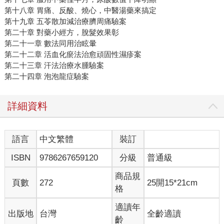
第十八章 胃痛、反酸、燒心，中醫湯藥來搞定
第十九章 五苓散加減治療臍周痛驗案
第二十章 對藥小經方，脫髮效果彰
第二十一章 數法同用治眩暈
第二十二章 活血化瘀法治愈頑固性濕疹案
第二十三章 汗法治療水腫驗案
第二十四章 泡泡龍症驗案
詳細資料
語言
中文繁體
裝訂
ISBN
9786267659120
分級
普通級
商品規
頁數
272
25開15*21cm
格
適讀年
出版地
台灣
全齡適讀
齡