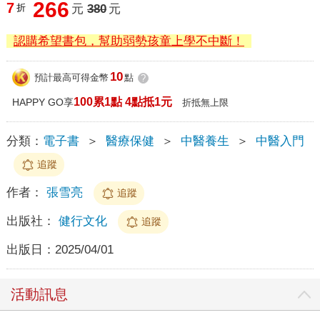
266
7
折
元
380
元
認購希望書包，幫助弱勢孩童上學不中斷！
10
預計最高可得金幣
點
?
100累1點 4點抵1元
HAPPY GO享
折抵無上限
分類：
電子書
＞
醫療保健
＞
中醫養生
＞
中醫入門
追蹤
作者：
張雪亮
追蹤
出版社：
健行文化
追蹤
出版日：
2025/04/01
活動訊息