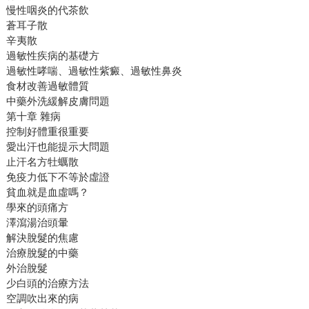
慢性咽炎的代茶飲
蒼耳子散
辛夷散
過敏性疾病的基礎方
過敏性哮喘、過敏性紫癜、過敏性鼻炎
食材改善過敏體質
中藥外洗緩解皮膚問題
第十章 雜病
控制好體重很重要
愛出汗也能提示大問題
止汗名方牡蠣散
免疫力低下不等於虛證
貧血就是血虛嗎？
學來的頭痛方
澤瀉湯治頭暈
解決脫髮的焦慮
治療脫髮的中藥
外治脫髮
少白頭的治療方法
空調吹出來的病