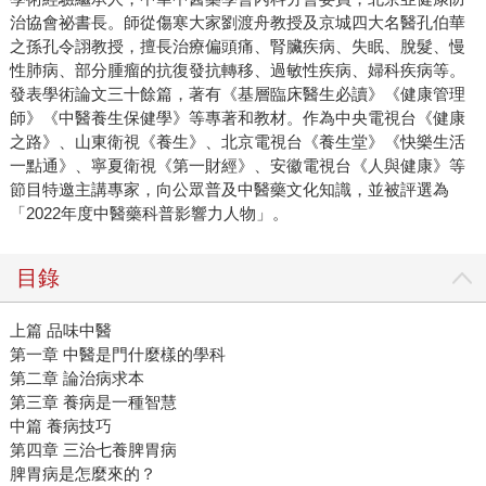
治協會祕書長。師從傷寒大家劉渡舟教授及京城四大名醫孔伯華
之孫孔令詡教授，擅長治療偏頭痛、腎臟疾病、失眠、脫髮、慢
性肺病、部分腫瘤的抗復發抗轉移、過敏性疾病、婦科疾病等。
發表學術論文三十餘篇，著有《基層臨床醫生必讀》《健康管理
師》《中醫養生保健學》等專著和教材。作為中央電視台《健康
之路》、山東衛視《養生》、北京電視台《養生堂》《快樂生活
一點通》、寧夏衛視《第一財經》、安徽電視台《人與健康》等
節目特邀主講專家，向公眾普及中醫藥文化知識，並被評選為
「2022年度中醫藥科普影響力人物」。
目錄
上篇 品味中醫
第一章 中醫是門什麼樣的學科
第二章 論治病求本
第三章 養病是一種智慧
中篇 養病技巧
第四章 三治七養脾胃病
脾胃病是怎麼來的？