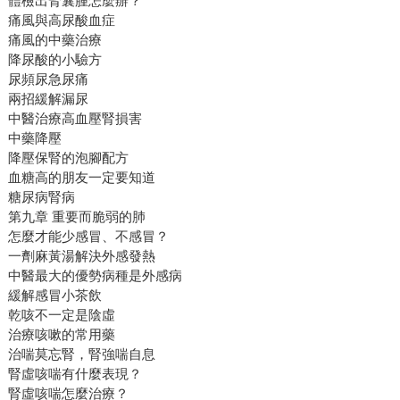
體檢出腎囊腫怎麼辦？
痛風與高尿酸血症
痛風的中藥治療
降尿酸的小驗方
尿頻尿急尿痛
兩招緩解漏尿
中醫治療高血壓腎損害
中藥降壓
降壓保腎的泡腳配方
血糖高的朋友一定要知道
糖尿病腎病
第九章 重要而脆弱的肺
怎麼才能少感冒、不感冒？
一劑麻黃湯解決外感發熱
中醫最大的優勢病種是外感病
緩解感冒小茶飲
乾咳不一定是陰虛
治療咳嗽的常用藥
治喘莫忘腎，腎強喘自息
腎虛咳喘有什麼表現？
腎虛咳喘怎麼治療？