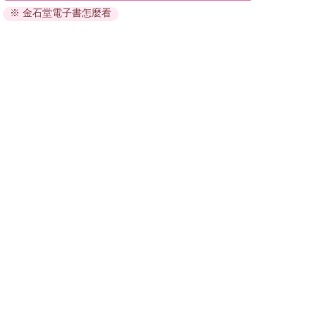
※ 金石堂電子書怎麼看
因版權保護，您在金石堂所購買的電子書僅能以金石堂專屬
的閱讀軟體開啟閱讀，無法以其他閱讀器或直接下載檔案。
依據「消費者保護法」第19條及行政院消費者保護處公告之
「通訊交易解除權合理例外情事適用準則」，非以有形媒介
提供之數位內容或一經提供即為完成之線上服務，經消費者
事先同意始提供。（如：電子書、電子雜誌、下載版軟體、
虛擬商品…等），
不受「網購服務需提供七日鑑賞期」的限
制
。為維護您的權益，建議您先使用「試閱」功能後再付款
購買。