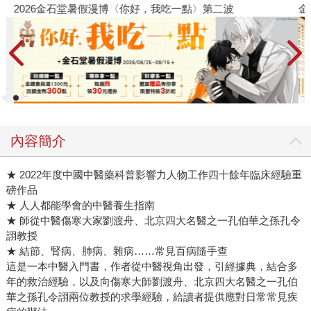
2026金石堂暑假漫博〈你好，我吃一點〉第二波
金
內容簡介
★ 2022年度中國中醫藥科普影響力人物工作四十餘年臨床經驗重
磅作品
★ 人人都能學會的中醫養生指南
★ 師從中醫傷寒大家劉渡舟、北京四大名醫之一孔伯華之孫孔令
詡教授
★ 結節、腎病、肺病、雜病……常見百病隨手查
這是一本中醫入門書，作者從中醫視角出發，引經據典，結合多
年的救治經驗，以及向傷寒大師劉渡舟、北京四大名醫之一孔伯
華之孫孔令詡兩位教授的求學經驗，給讀者提供應對日常常見疾