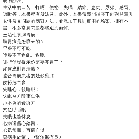
病的辦法。
生活中的口苦、打嗝、便祕、失眠、結節、息肉、尿頻、感冒、
咳嗽等，本書都有所涉及。此外，本書還專門補充了針對兒童與
女性常見問題的應對方法，並添加了數則實用的驗案。擁有本
書，很多常見問題都將迎刃而解。
三治七養脾胃病：
脾胃病是怎麼來的？
早餐不可不吃
晚餐不宜過飽、過晚
哪些信號提示你需要養胃了？
如何應對胃潰瘍？
適合胃病患者的幾款藥膳
便祕危害多
先睡心，後睡眼：
失眠名方酸棗仁湯
睡不著的食療方
穴位助睡眠
失眠也能休息
心病還需心藥醫：
心氣常順，百病自退
萬病生於鬱，中醫治鬱有良方