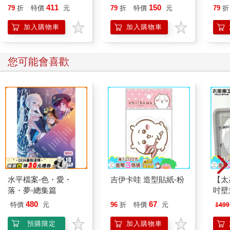
喵》作者最新力作，附
411
150
79
折
特價
元
79
折
特價
元
79
折
【首卷特典】拉頁
加入購物車
加入購物車
您可能會喜歡
水平檔案-色・愛・
吉伊卡哇 造型貼紙-粉
【太
落・夢-總集篇
吋壁
機)
480
67
特價
元
96
折
特價
元
1499
預購限定
加入購物車