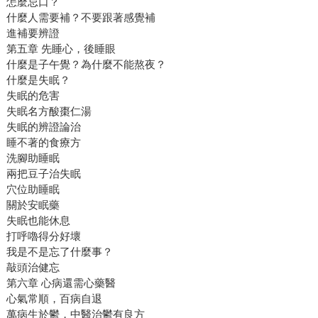
怎麼忌口？
什麼人需要補？不要跟著感覺補
進補要辨證
第五章 先睡心，後睡眼
什麼是子午覺？為什麼不能熬夜？
什麼是失眠？
失眠的危害
失眠名方酸棗仁湯
失眠的辨證論治
睡不著的食療方
洗腳助睡眠
兩把豆子治失眠
穴位助睡眠
關於安眠藥
失眠也能休息
打呼嚕得分好壞
我是不是忘了什麼事？
敲頭治健忘
第六章 心病還需心藥醫
心氣常順，百病自退
萬病生於鬱，中醫治鬱有良方