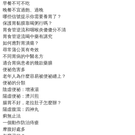
早餐不可不吃
晚餐不宜過飽、過晚
哪些信號提示你需要養胃了？
保護胃黏膜靠喝粥行嗎？
胃食管逆流和咽喉炎傻傻分不清
胃食管逆流喝中藥有講究
如何應對胃潰瘍？
尋常蒲公英有奇效
不同胃病的中醫名方
適合胃病患者的幾款藥膳
便祕危害多
老年人為什麼容易被便祕纏上？
便祕的分類
陰虛便祕：增液湯
陽虛便祕：濟川煎
腸胃不好，老拉肚子怎麼辦？
陽虛腹瀉：四神丸
痢無止法
一個動作防治痔瘡
摩腹好處多