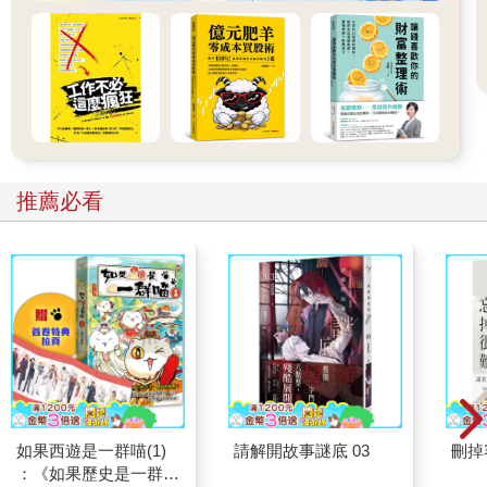
推薦必看
如果西遊是一群喵(1)
請解開故事謎底 03
刪掉
：《如果歷史是一群