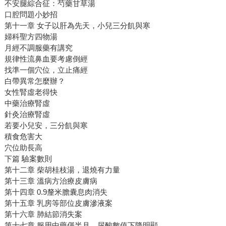
不安腿綜合征：芍藥甘草湯
口腔問題小妙招
第十一章 女子以肝為先天，小兒三分飢與寒
婦科聖方四物湯
月經不調服藥有講究
規律性流鼻血要考慮倒經
找準一個穴位，立止痛經
白帶異常怎麼辦？
女性腎虛老得快
中藥治療腎虛
針灸治療腎虛
若要小兒安，三分飢與寒
積食危害大
穴位助長高
下篇 驗案數則
第十二章 柴胡桂枝湯，退燒有力量
第十三章 溫病方治療皮膚病
第十四章 0.9釐米膽囊息肉消失
第十五章 乳房等部位皮膚滲液案
第十六章 肺結節消失案
第十七章 服用中藥僅半月，尿酸數值下降明顯