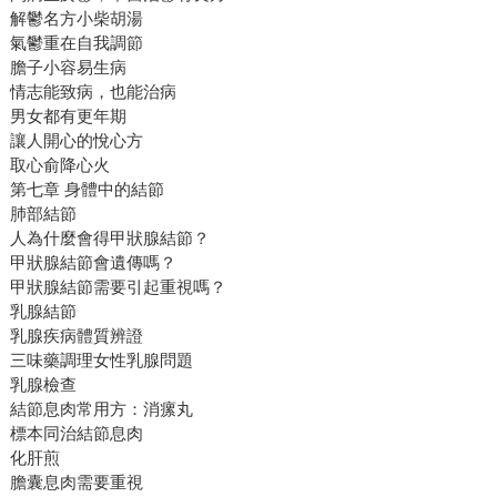
解鬱名方小柴胡湯
氣鬱重在自我調節
膽子小容易生病
情志能致病，也能治病
男女都有更年期
讓人開心的悅心方
取心俞降心火
第七章 身體中的結節
肺部結節
人為什麼會得甲狀腺結節？
甲狀腺結節會遺傳嗎？
甲狀腺結節需要引起重視嗎？
乳腺結節
乳腺疾病體質辨證
三味藥調理女性乳腺問題
乳腺檢查
結節息肉常用方：消瘰丸
標本同治結節息肉
化肝煎
膽囊息肉需要重視