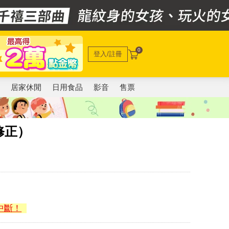
0
登入/註冊
電
居家休閒
日用食品
影音
售票
修正）
中斷！