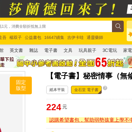
圭吾
楊双子
公益書包
16647續集
吉伊卡哇
通靈藥師
路邊攤新作
馬斯克
玩具總動員5
超慢跑
館
英文書
雜誌
電子書
文具
玩具親子
3C電玩
家
【電子書】秘密情事（無
固定
版型
?
紙本平裝
金石堂 電子書
224
元
認購希望書包，幫助弱勢孩童上學不