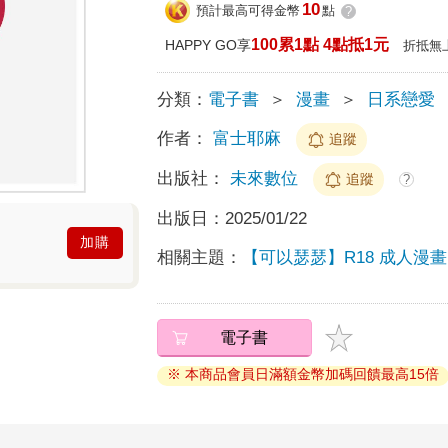
10
預計最高可得金幣
點
?
100累1點 4點抵1元
HAPPY GO享
折抵無
分類：
電子書
＞
漫畫
＞
日系戀愛
作者：
富士耶麻
追蹤
出版社：
未來數位
追蹤
?
出版日：
2025/01/22
加購
相關主題：
【可以瑟瑟】R18 成人漫
電子書
※ 本商品會員日滿額金幣加碼回饋最高15倍