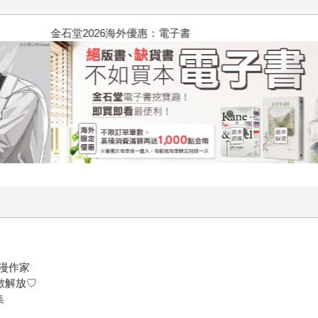
台灣角川2026漫畫博覽會
漫作家
數解放♡
集