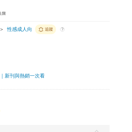
上限
＞
性感成人向
追蹤
?
畫｜新刊與熱銷一次看