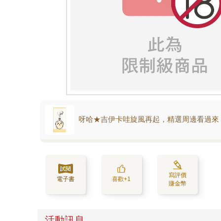
呀哈★吉伊卡哇旋風再起，精選周邊看過來
寫評價
電子書
喜歡+1
賺金幣
活動訊息