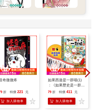
怪奇微微疼
如果西遊是一群喵(1)
底層邏
：《如果歷史是一群
界的底
喵》作者最新力作，附
221
411
79
折
特價
元
79
折
特價
元
79
折
【首卷特典】拉頁
加入購物車
加入購物車
加