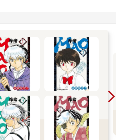
尖
版
看
精
更
B
多
小