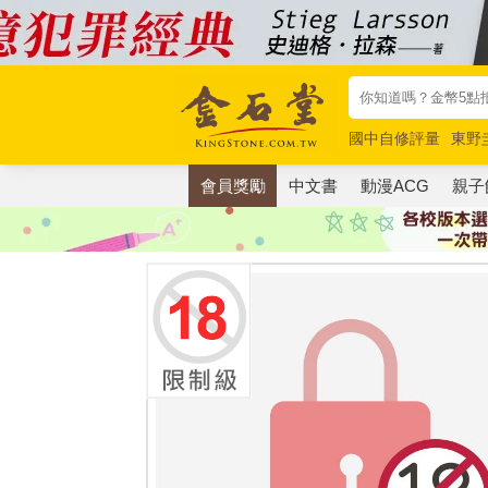
國中自修評量
東野
唯紅花綻放
奧德賽
會員獎勵
中文書
動漫ACG
親子