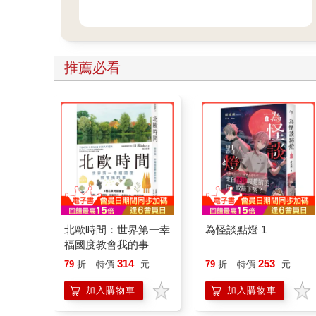
推薦必看
北歐時間：世界第一幸
為怪談點燈 1
福國度教會我的事
314
253
79
折
特價
元
79
折
特價
元
加入購物車
加入購物車