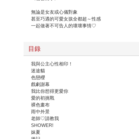
無論是女友或心儀對象
甚至巧遇的可愛女孩全都超～性感
一起做著不可告人的壞壞事情♡
目錄
我與公主心性相印！
迷途貓
色戀櫻
戲劇謝幕
我比你想得更愛你
愛的初挑戰
裸色畫布
雨中外景
老師♡請教我
SHOWER!
妹夏
後記