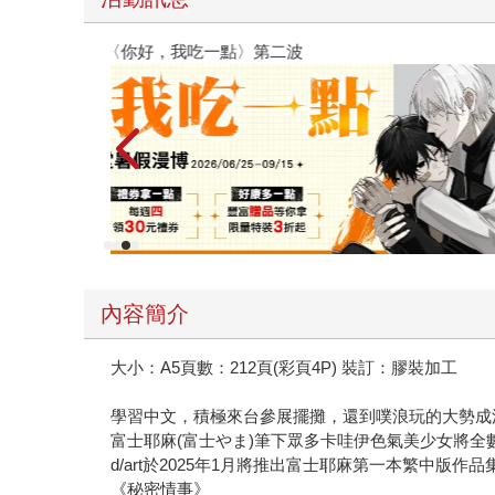
金石堂2026海外優惠：電子書
內容簡介
大小：A5頁數：212頁(彩頁4P) 裝訂：膠裝加工
學習中文，積極來台參展擺攤，還到噗浪玩的大勢成
富士耶麻(富士やま)筆下眾多卡哇伊色氣美少女將全
d/art於2025年1月將推出富士耶麻第一本繁中版作品
《秘密情事》