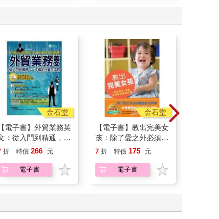
金石堂
金石堂
【電子書】外貿業務英
【電子書】教出完美女
【電子
文：從入門到精通，一
孩：除了愛之外必須教
14：功
本搞定外貿全流程【有
給女兒的事
266
175
7
折
特價
元
7
折
特價
元
7
折
特
聲】
電子書
電子書