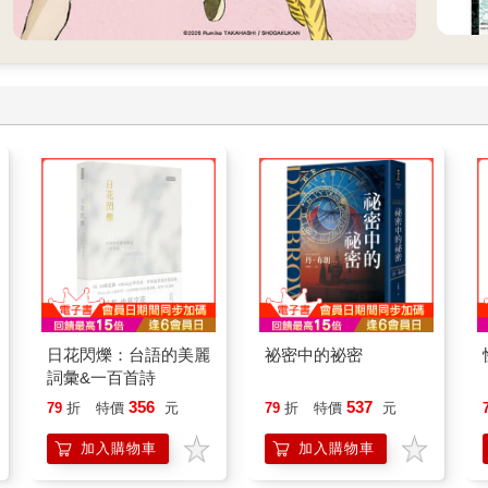
日花閃爍：台語的美麗
祕密中的祕密
詞彙&一百首詩
356
537
79
折
特價
元
79
折
特價
元
加入購物車
加入購物車