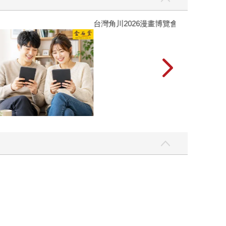
攻殼機動隊 (199