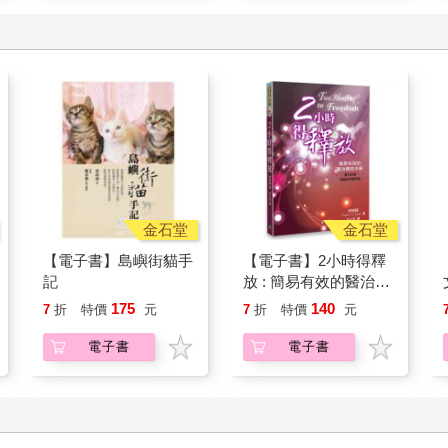
金石堂
金石堂
【電子書】島嶼街貓手
【電子書】2小時得釋
記
放 : 簡易有效的醫治釋
放手冊
175
140
7
折
特價
元
7
折
特價
元
電子書
電子書