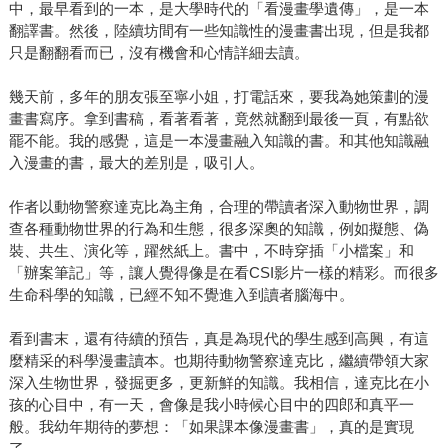
中，最早看到的一本，是大學時代的「看漫畫學遺傳」，是一本
翻譯書。然後，陸續坊間有一些知識性的漫畫書出現，但是我都
只是翻翻看而已，沒有機會和心情詳細去讀。
幾天前，多年的朋友張至寧小姐，打電話來，要我為她策劃的漫
畫書寫序。拿到書稿，看著看著，竟然就翻到最後一頁，有點欲
罷不能。我的感覺，這是一本漫畫融入知識的書。和其他知識融
入漫畫的書，最大的差別是，吸引人。
作者以動物警察達克比為主角，合理的帶讀者深入動物世界，調
查各種動物世界的行為和生態，很多深奧的知識，例如擬態、偽
裝、共生、演化等，躍然紙上。書中，不時穿插「小檔案」和
「辦案筆記」等，讓人覺得像是在看CSI影片一樣的精彩。而很多
生命科學的知識，已經不知不覺進入到讀者腦海中。
看到書末，還有待續的預告，真是為現代的學生感到高興，有這
麼精采的科學漫畫讀本。也期待動物警察達克比，繼續帶領大家
深入生物世界，發掘更多，更新鮮的知識。我相信，達克比在小
孩的心目中，有一天，會像是我小時候心目中的四郎和真平一
般。我幼年期待的夢想：「如果課本像漫畫書」，真的是實現