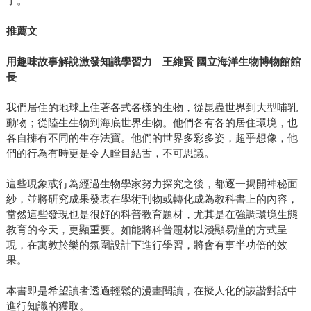
了。
推薦文
用趣味故事解說激發知識學習力 王維賢 國立海洋生物博物館館
長
我們居住的地球上住著各式各樣的生物，從昆蟲世界到大型哺乳
動物；從陸生生物到海底世界生物。他們各有各的居住環境，也
各自擁有不同的生存法寶。他們的世界多彩多姿，超乎想像，他
們的行為有時更是令人瞠目結舌，不可思議。
這些現象或行為經過生物學家努力探究之後，都逐一揭開神秘面
紗，並將研究成果發表在學術刊物或轉化成為教科書上的內容，
當然這些發現也是很好的科普教育題材，尤其是在強調環境生態
教育的今天，更顯重要。如能將科普題材以淺顯易懂的方式呈
現，在寓教於樂的氛圍設計下進行學習，將會有事半功倍的效
果。
本書即是希望讀者透過輕鬆的漫畫閱讀，在擬人化的詼諧對話中
進行知識的獲取。