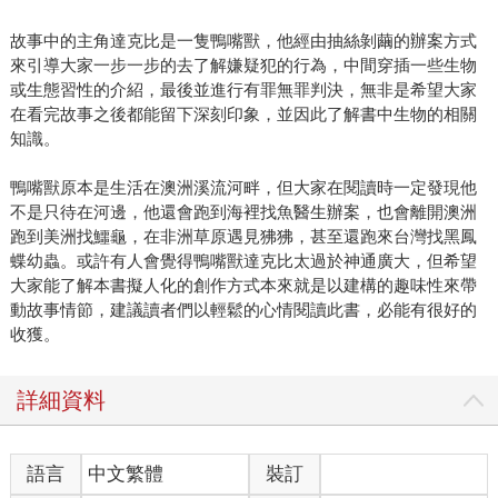
故事中的主角達克比是一隻鴨嘴獸，他經由抽絲剝繭的辦案方式
來引導大家一步一步的去了解嫌疑犯的行為，中間穿插一些生物
或生態習性的介紹，最後並進行有罪無罪判決，無非是希望大家
在看完故事之後都能留下深刻印象，並因此了解書中生物的相關
知識。
鴨嘴獸原本是生活在澳洲溪流河畔，但大家在閱讀時一定發現他
不是只待在河邊，他還會跑到海裡找魚醫生辦案，也會離開澳洲
跑到美洲找鱷龜，在非洲草原遇見狒狒，甚至還跑來台灣找黑鳳
蝶幼蟲。或許有人會覺得鴨嘴獸達克比太過於神通廣大，但希望
大家能了解本書擬人化的創作方式本來就是以建構的趣味性來帶
動故事情節，建議讀者們以輕鬆的心情閱讀此書，必能有很好的
收獲。
詳細資料
語言
中文繁體
裝訂