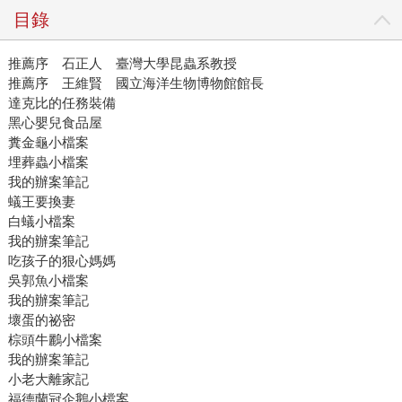
目錄
推薦序 石正人 臺灣大學昆蟲系教授
推薦序 王維賢 國立海洋生物博物館館長
達克比的任務裝備
黑心嬰兒食品屋
糞金龜小檔案
埋葬蟲小檔案
我的辦案筆記
蟻王要換妻
白蟻小檔案
我的辦案筆記
吃孩子的狠心媽媽
吳郭魚小檔案
我的辦案筆記
壞蛋的祕密
棕頭牛鸝小檔案
我的辦案筆記
小老大離家記
福德蘭冠企鵝小檔案