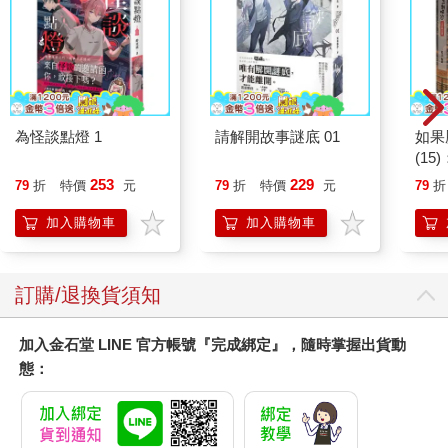
為怪談點燈 1
請解開故事謎底 01
如果
(1
貓漫
253
229
79
折
特價
元
79
折
特價
元
79
折
加入購物車
加入購物車
訂購/退換貨須知
加入金石堂 LINE 官方帳號『完成綁定』，隨時掌握出貨動
態：