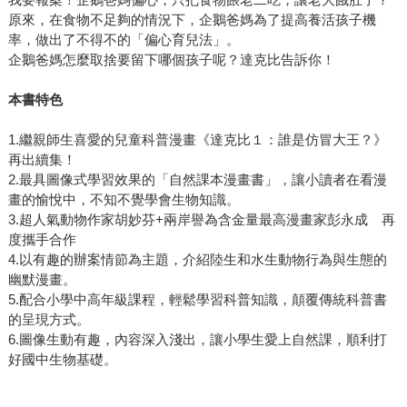
原來，在食物不足夠的情況下，企鵝爸媽為了提高養活孩子機
率，做出了不得不的「偏心育兒法」。
企鵝爸媽怎麼取捨要留下哪個孩子呢？達克比告訴你！
本書特色
1.繼親師生喜愛的兒童科普漫畫《達克比１：誰是仿冒大王？》
再出續集！
2.最具圖像式學習效果的「自然課本漫畫書」，讓小讀者在看漫
畫的愉悅中，不知不覺學會生物知識。
3.超人氣動物作家胡妙芬+兩岸譽為含金量最高漫畫家彭永成 再
度攜手合作
4.以有趣的辦案情節為主題，介紹陸生和水生動物行為與生態的
幽默漫畫。
5.配合小學中高年級課程，輕鬆學習科普知識，顛覆傳統科普書
的呈現方式。
6.圖像生動有趣，內容深入淺出，讓小學生愛上自然課，順利打
好國中生物基礎。