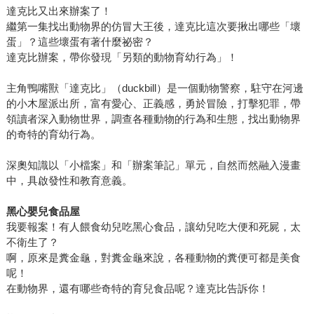
達克比又出來辦案了！
繼第一集找出動物界的仿冒大王後，達克比這次要揪出哪些「壞
蛋」？這些壞蛋有著什麼祕密？
達克比辦案，帶你發現「另類的動物育幼行為」！
主角鴨嘴獸「達克比」（duckbill）是一個動物警察，駐守在河邊
的小木屋派出所，富有愛心、正義感，勇於冒險，打擊犯罪，帶
領讀者深入動物世界，調查各種動物的行為和生態，找出動物界
的奇特的育幼行為。
深奧知識以「小檔案」和「辦案筆記」單元，自然而然融入漫畫
中，具啟發性和教育意義。
黑心嬰兒食品屋
我要報案！有人餵食幼兒吃黑心食品，讓幼兒吃大便和死屍，太
不衛生了？
啊，原來是糞金龜，對糞金龜來說，各種動物的糞便可都是美食
呢！
在動物界，還有哪些奇特的育兒食品呢？達克比告訴你！