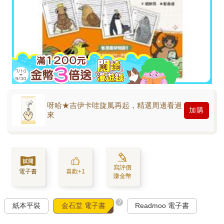
呀哈★吉伊卡哇旋風再起，精選周邊看過
加購
來
寫評價
電子書
喜歡+1
賺金幣
?
紙本平裝
金石堂 電子書
Readmoo 電子書