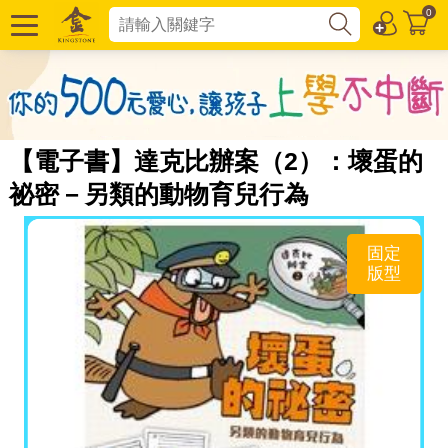
0
【電子書】達克比辦案（2）：壞蛋的
祕密－另類的動物育兒行為
固定
版型