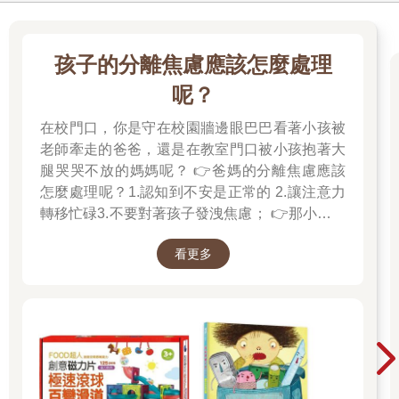
孩子的分離焦慮應該怎麼處理
呢？
在校門口，你是守在校園牆邊眼巴巴看著小孩被
老師牽走的爸爸，還是在教室門口被小孩抱著大
腿哭哭不放的媽媽呢？ 👉爸媽的分離焦慮應該
怎麼處理呢？1.認知到不安是正常的 2.讓注意力
轉移忙碌3.不要對著孩子發洩焦慮； 👉那小朋友
該如何適應過渡期呢？1.可給予適當的安撫玩具
看更多
也許是熟悉的玩偶增加安全感 2.與孩子分開時請
好好堅定道別不可哄騙,並保證會回到身邊3.準時
守約的接回孩子 好好的渡這個時期，爸爸媽媽和
孩子一起迎接成長的過程！真是太好了！ 🎉金石
堂開學季！爸媽好輕鬆教你一站購足！文具、書
包、書套參展品全面5折起！👉文具滿777送80
元電子禮券 👉全站商品滿1200回饋4%金幣