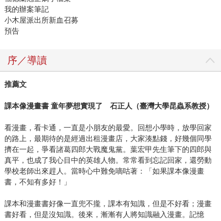
我的辦案筆記
小木屋派出所新血召募
預告
序／導讀
推薦文
課本像漫畫書 童年夢想實現了 石正人（臺灣大學昆蟲系教授）
看漫畫，看卡通，一直是小朋友的最愛。回想小學時，放學回家
的路上，最期待的是經過出租漫畫店，大家湊點錢，好幾個同學
擠在一起，爭看諸葛四郎大戰魔鬼黨。葉宏甲先生筆下的四郎與
真平，也成了我心目中的英雄人物。常常看到忘記回家，還勞動
學校老師出來趕人。當時心中難免嘀咕著：「如果課本像漫畫
書，不知有多好！」
課本和漫畫書好像一直兜不攏，課本有知識，但是不好看；漫畫
書好看，但是沒知識。後來，漸漸有人將知識融入漫畫。記憶