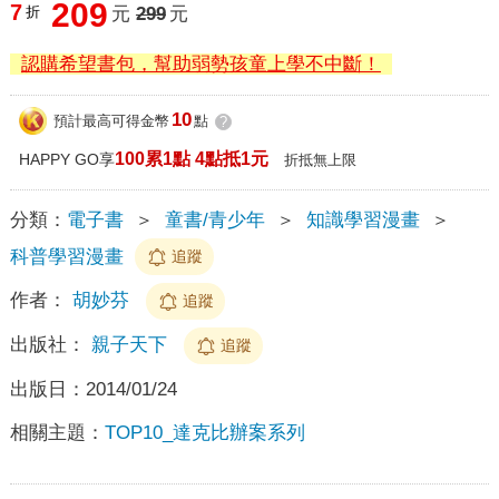
209
7
折
元
299
元
認購希望書包，幫助弱勢孩童上學不中斷！
10
預計最高可得金幣
點
?
100累1點 4點抵1元
HAPPY GO享
折抵無上限
分類：
電子書
＞
童書/青少年
＞
知識學習漫畫
＞
科普學習漫畫
追蹤
作者：
胡妙芬
追蹤
出版社：
親子天下
追蹤
出版日：
2014/01/24
相關主題：
TOP10_達克比辦案系列