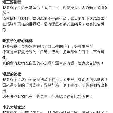
蟻王要換妻
我要報案！蟻王嫌蟻后「太胖」了，想要換妻，因為蟻后又懶又
胖？
原來蟻后那麼胖，是因為要不停的生蛋，每天要生下３萬顆蛋！
在螞蟻和飛蟻的世界裡，還有哪些有趣的生態呢？達克比告訴
你！
吃孩子的狠心媽媽
我要報案！吳郭魚媽媽吃了自己生的孩子，好可怕喔？
原來是吳郭魚特殊的「口孵」行為，把魚卵含在口中，直到孵
化。
真的會有動物吃自己的小孩嗎？還真的有喔，達克比告訴你！
壞蛋的祕密
我要報案！壞心的鳥兒把蛋下在別人的巢裡，讓別人的媽媽孵？
原來是鳥兒的「巢寄生」育兒行為，為了生存，鳥媽媽們各出其
招。
還有哪些動物也有「巢寄生」行為呢？達克比告訴你！
小老大離家記
我要報案！企鵝爸媽偏心，只把食物餵老二吃，讓老大餓肚子？