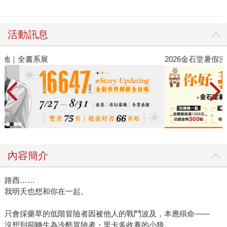
活動訊息
2026金石堂暑假漫博〈你好，我吃一點〉第二波
金
內容簡介
路西……
我明天也想和你在一起。
只會採藥草的低階冒險者因被他人的戰鬥波及，本應殞命——
沒想到卻轉生為冷酷冒險者・里卡多收養的小狼。