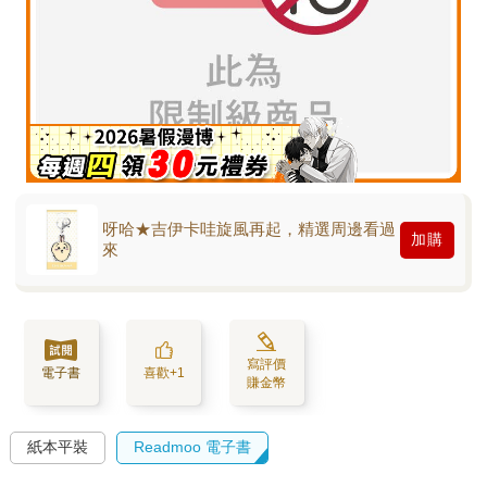
呀哈★吉伊卡哇旋風再起，精選周邊看過
加購
來
寫評價
電子書
喜歡+1
賺金幣
紙本平裝
Readmoo 電子書