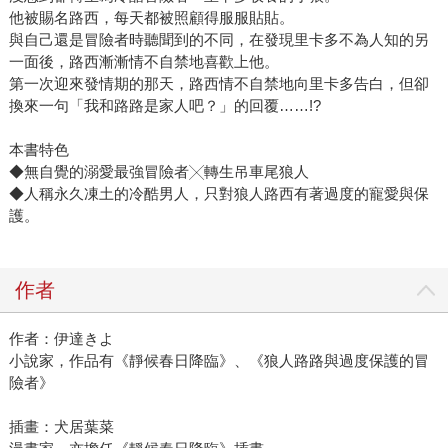
他被賜名路西，每天都被照顧得服服貼貼。
與自己還是冒險者時聽聞到的不同，在發現里卡多不為人知的另
一面後，路西漸漸情不自禁地喜歡上他。
第一次迎來發情期的那天，路西情不自禁地向里卡多告白，但卻
換來一句「我和路路是家人吧？」的回覆……!?
本書特色
◆無自覺的溺愛最強冒險者╳轉生吊車尾狼人
◆人稱永久凍土的冷酷男人，只對狼人路西有著過度的寵愛與保
護。
作者
作者：伊達きよ
小說家，作品有《靜候春日降臨》、《狼人路路與過度保護的冒
險者》
插畫：犬居葉菜