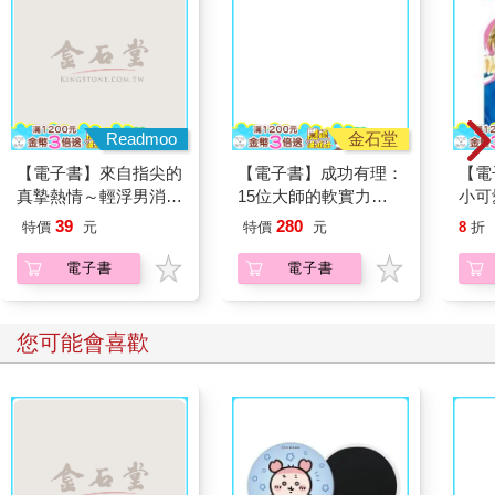
Readmoo
金石堂
【電子書】來自指尖的
【電子書】成功有理：
【電
真摯熱情～輕浮男消防
15位大師的軟實力硬
小可
員帶著熱烈眼神擁抱我
功夫
39
280
特價
元
特價
元
8
折
～(第19話)
電子書
電子書
您可能會喜歡