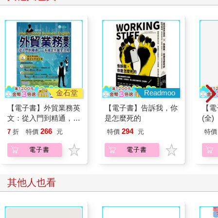
金石堂
Readmoo
【電子書】外貿業務英
【電子書】告訴我，你
【電
文：從入門到精通，一
是怎麼死的
(全)
本搞定外貿全流程【有
266
294
7
折
特價
元
特價
元
特價
聲】
電子書
電子書
其他人也看