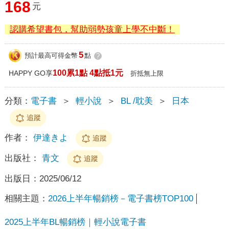
168
元
認購希望書包，幫助弱勢孩童上學不中斷！
5
預計最高可得金幣
點
?
100累1點 4點抵1元
HAPPY GO享
折抵無上限
分類：
電子書
＞
輕小說
＞
BL /耽美
＞
日本
追蹤
作者：
伊達きよ
追蹤
出版社：
青文
追蹤
出版日：
2025/06/12
相關主題：
2026上半年暢銷榜－電子書榜TOP100
2025上半年BL暢銷榜｜輕小說電子書