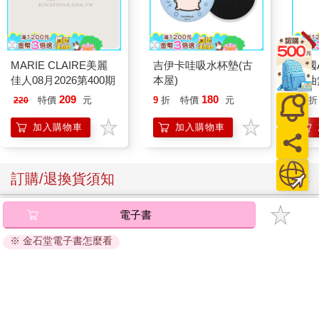
MARIE CLAIRE美麗
吉伊卡哇吸水杯墊(古
德國A
佳人08月2026第400期
本屋)
控油
凝露3
209
180
特價
元
9
折
特價
元
73
折
220
髮根
調理
加入購物車
加入購物車
滋潤
質適
訂購/退換貨須知
加入金石堂 LINE 官方帳號『完成綁定』，隨時掌握出貨動
電子書
態：
※ 金石堂電子書怎麼看