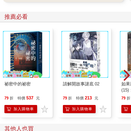
推薦必看
祕密中的祕密
請解開故事謎底 02
如果
(1
貓漫
537
213
79
折
特價
元
79
折
特價
元
79
折
加入購物車
加入購物車
其他人也買