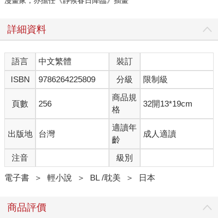
漫畫家，亦擔任《靜候春日降臨》插畫
詳細資料
語言
中文繁體
裝訂
ISBN
9786264225809
分級
限制級
商品規
頁數
256
32開13*19cm
格
適讀年
出版地
台灣
成人適讀
齡
注音
級別
電子書
＞
輕小說
＞
BL /耽美
＞
日本
商品評價