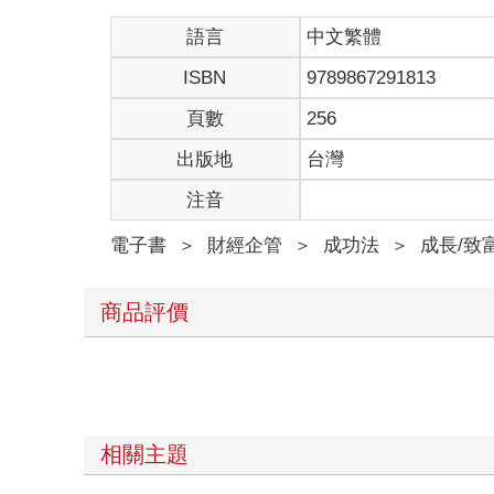
c.視若無睹地走過去。
語言
中文繁體
第2關
ISBN
9789867291813
近朱者赤
頁數
256
選出你大部分的朋友的財務狀態。
出版地
台灣
注音
a.我大部分的朋友都比我窮。
電子書
＞
財經企管
＞
成功法
＞
成長/致
b.我的朋友們財務狀態都跟我差不多。
c.我有錢的朋友還真不少。
商品評價
第3關
飛來好運
如果今天公司突然給了你一大筆出乎你意料的獎金，
相關主題
a.這一切都是我應得的。