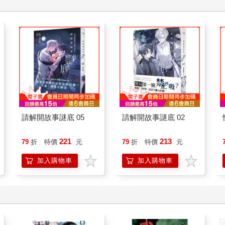
覺？
請解開故事謎底 05
請解開故事謎底 02
221
213
79
折
特價
元
79
折
特價
元
加入購物車
加入購物車
想玩樂。
片熊掌無妨。