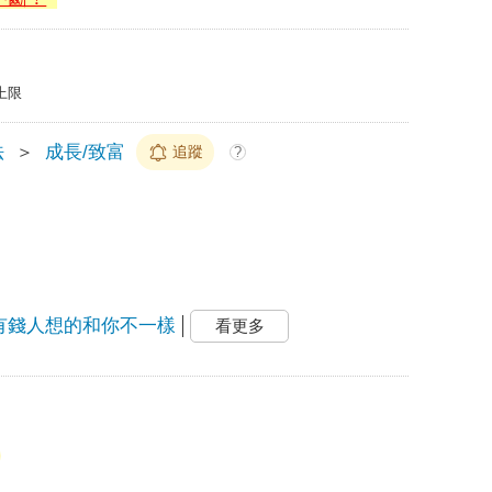
上限
法
＞
成長/致富
追蹤
?
有錢人想的和你不一樣
看更多