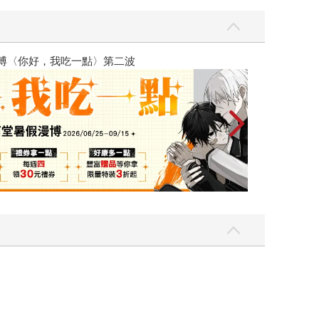
吃一點〉第二波
飢餓遊戲前傳贈