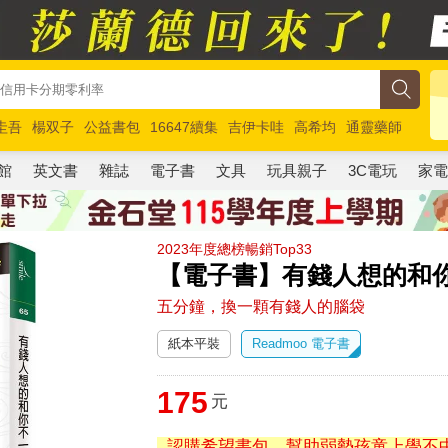
圭吾
楊双子
公益書包
16647續集
吉伊卡哇
高希均
通靈藥師
路邊攤新作
馬斯克
玩具總動員5
超慢跑
館
英文書
雜誌
電子書
文具
玩具親子
3C電玩
家
2023年度總榜暢銷Top33
【電子書】有錢人想的和
五分鐘，換一顆有錢人的腦袋
紙本平裝
Readmoo 電子書
175
元
認購希望書包，幫助弱勢孩童上學不