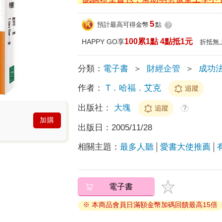
5
預計最高可得金幣
點
?
100累1點 4點抵1元
HAPPY GO享
折抵無
分類：
電子書
＞
財經企管
＞
成功
作者：
T．哈福．艾克
追蹤
出版社：
大塊
追蹤
?
加購
出版日：
2005/11/28
相關主題：
最多人聽
愛書大使推薦
電子書
※ 本商品會員日滿額金幣加碼回饋最高15倍