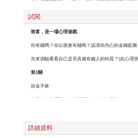
試閱
致富，是一場心理遊戲
你有錢嗎？你以後會有錢嗎？認清你內心的金錢藍圖
先來測驗看看自己是否具備有錢人的特質？(此心理
第1關
拾金不昧
如果在地上看到一枚壹圓硬幣，你會怎麼做？
a.撿起來放在口袋裡，但是懷疑這一塊錢能幹什麼。
b.撿起來，並且對上天帶來的幸運充滿感激。
詳細資料