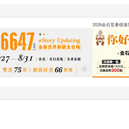
2026金石堂暑假漫博〈你好，我