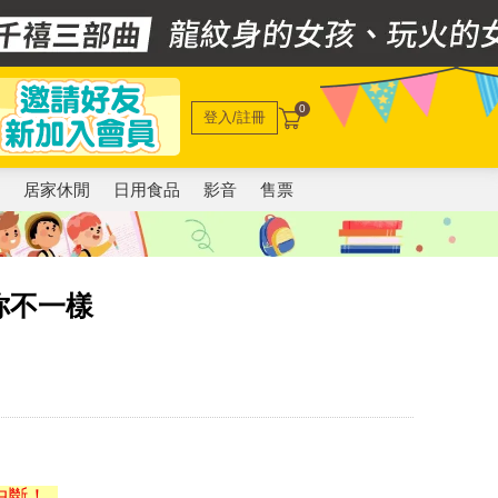
0
登入/註冊
電
居家休閒
日用食品
影音
售票
你不一樣
中斷！