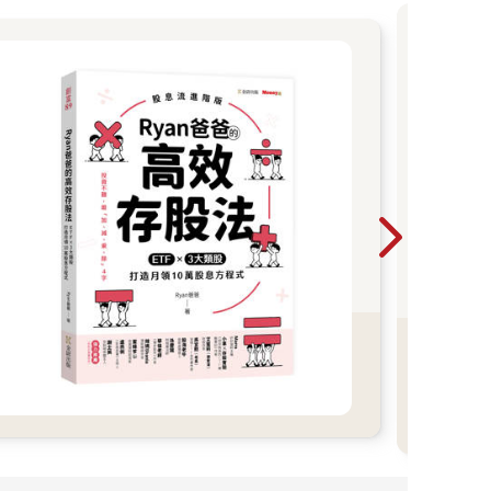
Po
院》
如人
上。
歷史
似遙
索。