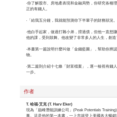
‧你了解股市、房地產表現和金融局勢，你研究各種
正的有錢人。
‧「給我五分鐘，我就能預測你下半輩子的財務狀況
‧他白手起家，做過打雜小弟，揹過債，但他一直想
他的課，受到鼓舞。他改變了非常多人的人生，創造
‧本書第一篇說明什麼叫做「金錢藍圖」，幫助你辨
物。
‧第二篇則介紹十七條「財富檔案」，逐一檢視有錢
一步。
作者
T. 哈福‧艾克 (T. Harv Eker)
現為「巔峰潛能訓練公司」(Peak Potential
事。這是他的第一本書，一上市就登上美國各大暢銷