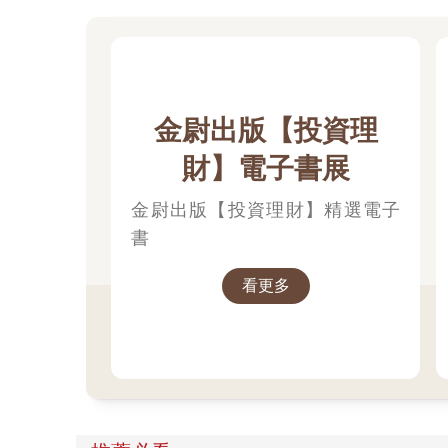
b.哇！真是天下掉下來的好運呀！
c.這可不能讓別人知道，免得遭人眼紅。
金尉出版【投資理
第4關
財】電子書展
駱駝針眼
金尉出版【投資理財】精選電子
關於財富與道德，你相信下面哪一種說法？
書
a.有錢人都是不道德的。
看更多
b.人要變得有錢才有機會去幫助更多的人。
c.有沒有錢與有沒有道德一點關係都沒有。
第5關
大言不慚