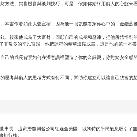
理財方法、銷售機會與談判技巧，可是，假如你始終用窮人的心態來
。」本書作者如此大聲宣稱，因為他一眼就能看穿你心中的「金錢藍
賺錢。後來他成為了大富翁，回顧自己的成長和歷練，把他所體悟到
了非常多的平民富翁。他把課程的精華濃縮成書，這是他的第一本書
認自己的成長背景如何在潛意識裡塑造了你的金錢觀，你對於安全感
人的思考與窮人的思考方式有何不同，幫助你建立可以讓自己致富的
s Training)董事長，這家潛能開發公司紅遍全美國，以獨特的平民氣
書排行榜。