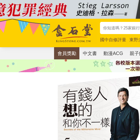
國中自修評量
東野
唯紅花綻放
奧德賽
會員獎勵
中文書
動漫ACG
親子