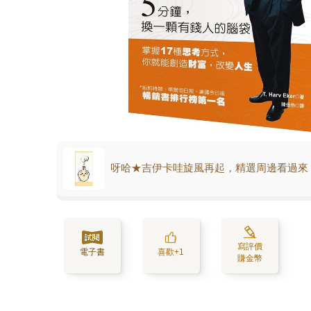
呀哈★吉伊卡哇旋風再起，精選周邊看過來
寫評價
電子書
喜歡+1
賺金幣