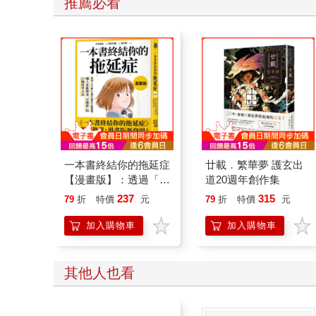
推薦必看
你在電視上看到有錢人暢談賺錢之道，你會有什麼感
a.有錢人講的都是不切實際的外交辭令。
b.幹得好，你應該拿更多錢。
c.這些有錢的混蛋真討厭。
第6關
一本書終結你的拖延症
廿載．繁華夢 護玄出
【漫畫版】：透過「小
道20週年創作集
行動」打開大腦的行動
魚與熊掌
237
315
79
折
特價
元
79
折
特價
元
開關，懶人也能變身
「行動派」的37個科
你對於工作與玩樂的概念比較傾向下列何者？
加入購物車
加入購物車
學方法
a.工作與玩樂是不可兼得的，總得要先賺到溫飽，再
其他人也看
b.工作與玩樂是魚與熊掌不可兼得，但是偶而吃一小