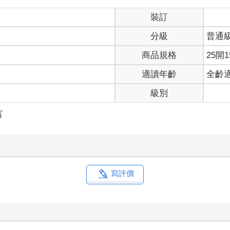
裝訂
分級
普通
商品規格
25開1
適讀年齡
全齡
級別
富
寫評價
你會怎麼想？