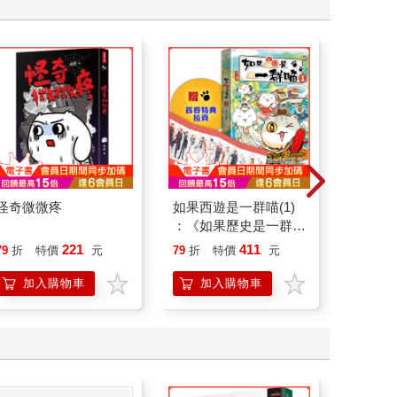
怪奇微微疼
如果西遊是一群喵(1)
一本書
：《如果歷史是一群
症：透
喵》作者最新力作，附
開大腦
221
411
79
折
特價
元
79
折
特價
元
79
折
【首卷特典】拉頁
人也能
的37
加入購物車
加入購物車
加