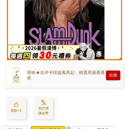
呀哈★吉伊卡哇旋風再起，精選周邊看過
加購
來
寫評價
喜歡+1
賺金幣
?