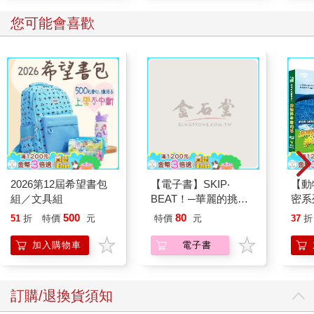
您可能會喜歡
2026第12屆希望書包
【電子書】SKIP‧
【動
組／文具組
BEAT！─華麗的挑戰─
密系
(52)
型
500
80
51
折
特價
元
特價
元
37
折
加入購物車
電子書
訂購/退換貨須知