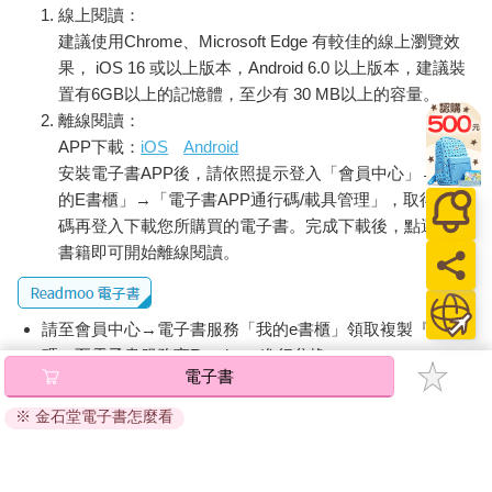
線上閱讀：
建議使用Chrome、Microsoft Edge 有較佳的線上瀏覽效
果， iOS 16 或以上版本，Android 6.0 以上版本，建議裝
置有6GB以上的記憶體，至少有 30 MB以上的容量。
離線閱讀：
APP下載：
iOS
Android
安裝電子書APP後，請依照提示登入「會員中心」→「我
的E書櫃」→「電子書APP通行碼/載具管理」，取得通行
碼再登入下載您所購買的電子書。完成下載後，點選任一
書籍即可開始離線閱讀。
請至會員中心→電子書服務「我的e書櫃」領取複製『兌換
碼』至電子書服務商Readmoo進行兌換。
電子書
退換貨須知：
※ 金石堂電子書怎麼看
因版權保護，您在金石堂所購買的電子書僅能以金石堂專屬
的閱讀軟體開啟閱讀，無法以其他閱讀器或直接下載檔案。
依據「消費者保護法」第19條及行政院消費者保護處公告之