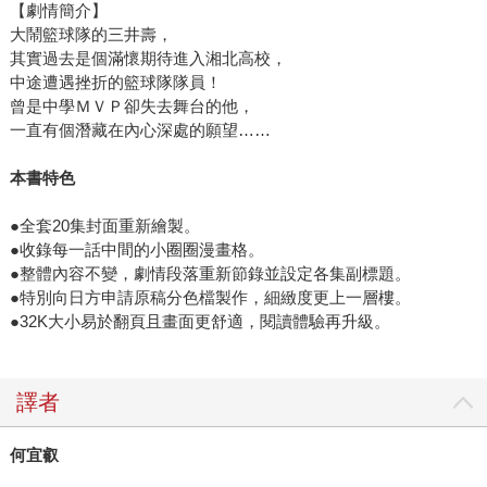
【劇情簡介】
大鬧籃球隊的三井壽，
其實過去是個滿懷期待進入湘北高校，
中途遭遇挫折的籃球隊隊員！
曾是中學ＭＶＰ卻失去舞台的他，
一直有個潛藏在內心深處的願望……
本書特色
●全套20集封面重新繪製。
●收錄每一話中間的小圈圈漫畫格。
●整體內容不變，劇情段落重新節錄並設定各集副標題。
●特別向日方申請原稿分色檔製作，細緻度更上一層樓。
●32K大小易於翻頁且畫面更舒適，閱讀體驗再升級。
譯者
何宜叡