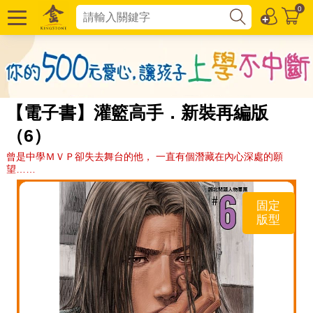
0
【電子書】灌籃高手．新裝再編版
（6）
曾是中學ＭＶＰ卻失去舞台的他， 一直有個潛藏在內心深處的願
望……
固定
版型