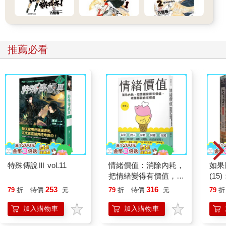
推薦必看
特殊傳說Ⅲ vol.11
情緒價值：消除內耗，
如果
把情緒變得有價值，跟
(1
誰都能自在相處
貓漫
253
316
79
折
特價
元
79
折
特價
元
79
折
加入購物車
加入購物車