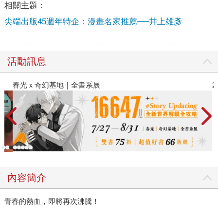
相關主題：
尖端出版45週年特企：漫畫名家推薦──井上雄彥
活動訊息
春光ｘ奇幻基地｜全書系展
2
內容簡介
青春的熱血，即將再次沸騰！