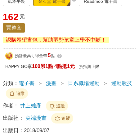
紙本平裝
金石堂 電子書
Readmoo 電子書
162
元
買整套
認購希望書包，幫助弱勢孩童上學不中斷！
5
預計最高可得金幣
點
?
100累1點 4點抵1元
HAPPY GO享
折抵無上限
分類：
電子書
＞
漫畫
＞
日系職場運動
＞
運動競技
追蹤
作者：
井上雄彥
追蹤
出版社：
尖端漫畫
追蹤
出版日：
2018/09/07