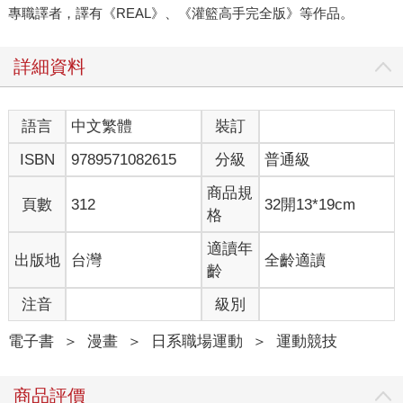
專職譯者，譯有《REAL》、《灌籃高手完全版》等作品。
詳細資料
語言
中文繁體
裝訂
ISBN
9789571082615
分級
普通級
商品規
頁數
312
32開13*19cm
格
適讀年
出版地
台灣
全齡適讀
齡
注音
級別
電子書
＞
漫畫
＞
日系職場運動
＞
運動競技
商品評價