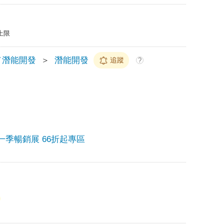
上限
／潛能開發
＞
潛能開發
追蹤
?
一季暢銷展 66折起專區