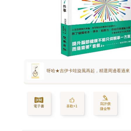
呀哈★吉伊卡哇旋風再起，精選周邊看過來
寫評價
電子書
喜歡+1
賺金幣