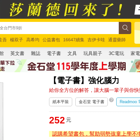
圭吾
楊双子
高希均
公益書包
16647續集
吉伊卡哇
通靈藥師
路邊攤新作
馬斯克
玩具總動員5
超慢跑
館
英文書
雜誌
電子書
文具
玩具親子
3C電玩
家
【電子書】強化腦力
給你全方位的解答，讓大腦一輩子與你快
?
紙本平裝
金石堂 電子書
Readmoo
252
元
認購希望書包，幫助弱勢孩童上學不