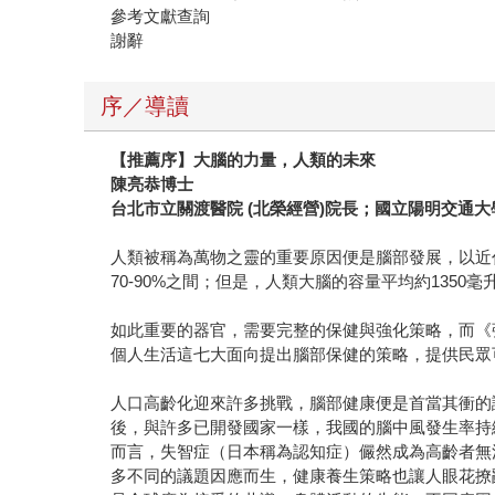
參考文獻查詢
謝辭
序／導讀
【推薦序】大腦的力量，人類的未來
陳亮恭博士
台北市立關渡醫院 (北榮經營)院長；國立陽明交通
人類被稱為萬物之靈的重要原因便是腦部發展，以近代全
70-90%之間；但是，人類大腦的容量平均約135
如此重要的器官，需要完整的保健與強化策略，而《
個人生活這七大面向提出腦部保健的策略，提供民眾
人口高齡化迎來許多挑戰，腦部健康便是首當其衝的
後，與許多已開發國家一樣，我國的腦中風發生率持
而言，失智症（日本稱為認知症）儼然成為高齡者無
多不同的議題因應而生，健康養生策略也讓人眼花撩