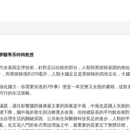
大學醫學系特聘教授
基因定序技術，針對足以比較的部分，人類與黑猩猩基因的相似度雖非1
0毫升，而黑猩猩僅約370毫升，人類大腦足足是黑猩猩的四倍左右，
強化腦力：你需要知道的7件事》便是一本完整又全面的書籍，從飲
可行的生活策略。
議題，過往影響腦部健康最主要的因素是中風，中風也是國人失能的
續下降，腦中風的發生與治療逐步改善。但持續延長的平均餘命相對
法自理生活的關鍵原因。公共衛生與醫療科技長足的進步，人類的平
亂，在五花八門的各式學說理論之中，最重要的是要定下整體目標，