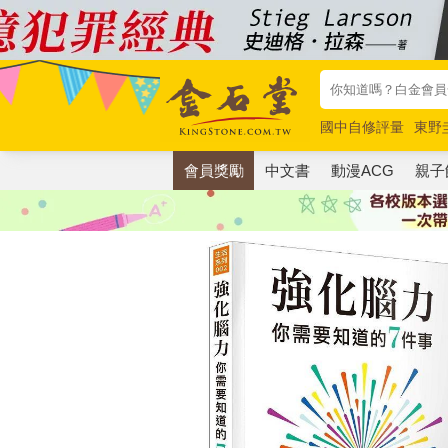
國中自修評量
東野
唯紅花綻放
奧德賽
會員獎勵
中文書
動漫ACG
親子