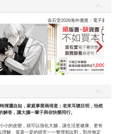
吃一點〉第二波
金石堂2026海
時揮灑自如，家庭事業兩得意；老來耳聰目明，怡然
位的解答，讓大腦一輩子與你快樂同行。
出小小的改變，就可以強化大腦，讓生活更健康、更有
以理解、莫衷一是的研究一一整理和比對，對尚無定