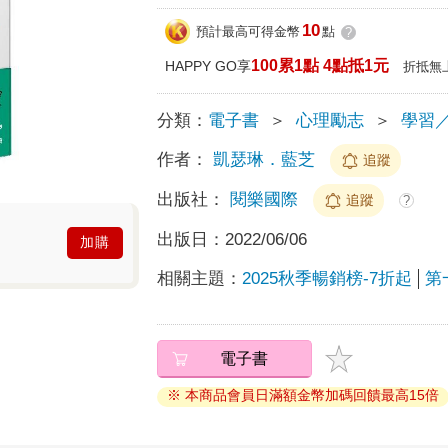
10
預計最高可得金幣
點
?
100累1點 4點抵1元
HAPPY GO享
折抵無
分類：
電子書
＞
心理勵志
＞
學習
作者：
凱瑟琳．藍芝
追蹤
出版社：
閱樂國際
追蹤
?
出版日：
2022/06/06
加購
相關主題：
2025秋季暢銷榜-7折起
第
電子書
※ 本商品會員日滿額金幣加碼回饋最高15倍