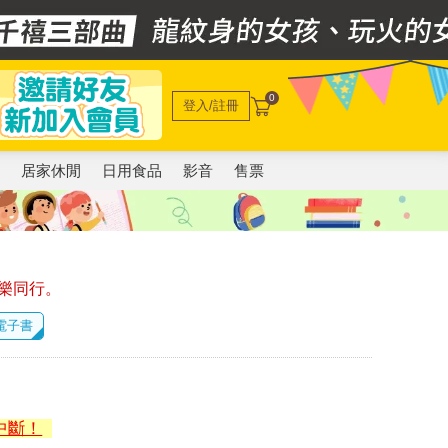
0
登入/註冊
電
居家休閒
日用食品
影音
售票
樂同行。
 電子書
中斷！