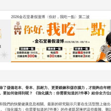
2026金石堂暑假漫博〈你好，我
除了儲備老本、骨本、肌耐力、更要鍛鍊和儲存腦力，才能夠在年輕
。要如何做得到呢？ 《強化腦力：你需要知道的7件事》給你全方
，和我們的快樂健康息息相關。最新的研究顯示只要在生活型態上做
，《強化腦力：你需要知道的7件事》的作者凱瑟琳把這些龐雜、難