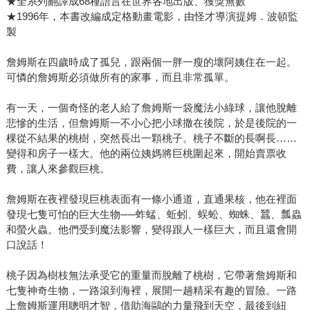
★全系列翻譯成68種語言在世界各地出版、獲獎無數
★1996年，本書改編成定格動畫電影，由怪才導演提姆．波頓監
製
詹姆斯在四歲時成了孤兒，跟兩個一胖一瘦的壞阿姨住在一起。
可憐的詹姆斯必須做所有的家事，而且非常孤單。
有一天，一個奇怪的老人給了詹姆斯一袋魔法小綠球，讓他脫離
悲慘的生活，但詹姆斯一不小心把小球撒在後院，於是後院的一
棵從不結果的桃樹，突然長出一顆桃子。桃子不斷的長啊長……
變得和房子一樣大。他的兩位姨媽將巨桃圍起來，開始賣票收
費，讓人來參觀巨桃。
詹姆斯在夜裡發現巨桃表面有一條小通道，直通果核，他在裡面
發現七隻可怕的巨大生物──蚱蜢、蚯蚓、蜈蚣、蜘蛛、蠶、瓢蟲
和螢火蟲。他們受到魔法影響，變得跟人一樣巨大，而且還會開
口說話！
桃子因為樹枝無法承受它的重量而脫離了桃樹，它帶著詹姆斯和
七隻神奇生物，一路滾到海裡，展開一趟精采有趣的冒險。一路
上詹姆斯運用聰明才智，借助海鷗的力量飛到天空，最後到紐