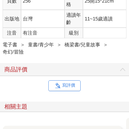
頁數
256
25開15*21cm
格
適讀年
出版地
台灣
11~15歲適讀
齡
注音
有注音
級別
電子書
＞
童書/青少年
＞
橋梁書/兒童故事
＞
奇幻/冒險
商品評價
寫評價
相關主題