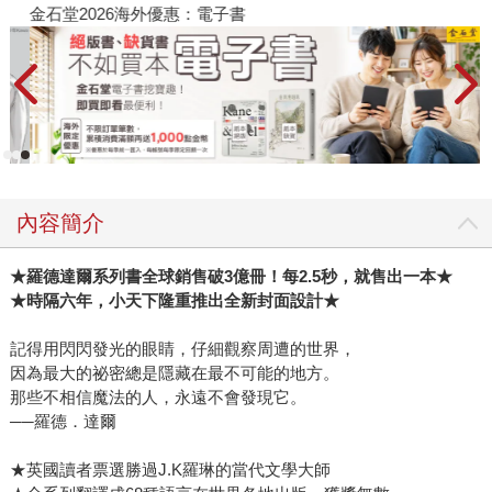
金石堂2026海外優惠：電子書
內容簡介
★羅德達爾系列書全球銷售破3億冊！每2.5秒，就售出一本★
★時隔六年，小天下隆重推出全新封面設計★
記得用閃閃發光的眼睛，仔細觀察周遭的世界，
因為最大的祕密總是隱藏在最不可能的地方。
那些不相信魔法的人，永遠不會發現它。
──羅德．達爾
★英國讀者票選勝過J.K羅琳的當代文學大師