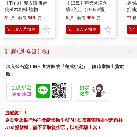
【Timo】復古浪潮 經
【13章】專業冰滴久
德國A
典積木相機 禮物
釀6入組（160ml/瓶）
控油
凝露3
349
855
51
折
特價
元
8
折
特價
元
73
折
髮根
調理
加入購物車
加入購物車
滋潤
質適
訂購/退換貨須知
加入金石堂 LINE 官方帳號『完成綁定』，隨時掌握出貨動
態：
提醒您！！
金石堂及銀行均不會請您操作ATM! 如接獲電話要求您前往
ATM提款機，請不要聽從指示，以免受騙上當！