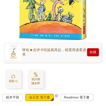
呀哈★吉伊卡哇旋風再起，精選周邊看過
加購
來
寫評價
喜歡+1
賺金幣
?
紙本平裝
金石堂 電子書
Readmoo 電子書