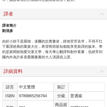
譯者
譯者簡介
劉清彥
由於小姪子是羅德．達爾的忠實書迷，經他苦苦哀求，不得不扛
下重譯經典的重責大任，希望舊雨新知都能享受新譯的版本。學
的是新聞卻熱愛兒童文學，每天專心翻譯和創作童書，也經常到
國內外為許多喜愛圖畫書的大人演講或上課。
詳細資料
語言
中文繁體
裝訂
ISBN
9789865256784
分級
普通級
商品規