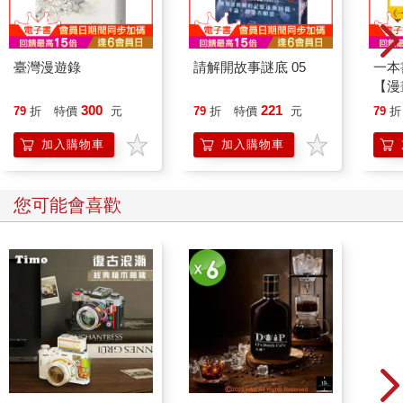
臺灣漫遊錄
請解開故事謎底 05
一本
【漫
行動
300
221
79
折
特價
元
79
折
特價
元
79
折
開關
「行
加入購物車
加入購物車
學方
您可能會喜歡