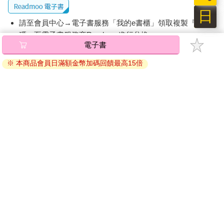
日
請至會員中心→電子書服務「我的e書櫃」領取複製『兌換
碼』至電子書服務商Readmoo進行兌換。
電子書
退換貨須知：
※ 本商品會員日滿額金幣加碼回饋最高15倍
因版權保護，您在金石堂所購買的電子書僅能以金石堂專屬
的閱讀軟體開啟閱讀，無法以其他閱讀器或直接下載檔案。
依據「消費者保護法」第19條及行政院消費者保護處公告之
「通訊交易解除權合理例外情事適用準則」，非以有形媒介
提供之數位內容或一經提供即為完成之線上服務，經消費者
事先同意始提供。（如：電子書、電子雜誌、下載版軟體、
虛擬商品…等），
不受「網購服務需提供七日鑑賞期」的限
制
。為維護您的權益，建議您先使用「試閱」功能後再付款
購買。