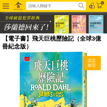
0
【電子書】飛天巨桃歷險記（全球3億
冊紀念版）
固定
版型