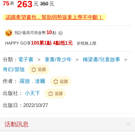
263
75
折
元
350
元
認購希望書包，幫助弱勢孩童上學不中斷！
10
預計最高可得金幣
點
?
100累1點 4點抵1元
HAPPY GO享
折抵無上限
分類：
電子書
＞
童書/青少年
＞
橋梁書/兒童故事
＞
奇幻/冒險
追蹤
作者：
羅德．達爾
追蹤
出版社：
小天下
追蹤
出版日：
2022/10/27
活動訊息