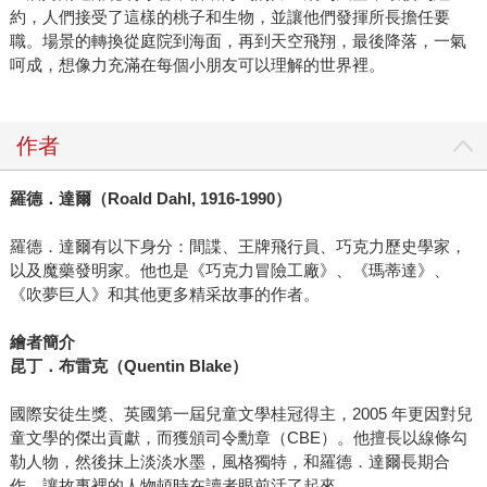
約，人們接受了這樣的桃子和生物，並讓他們發揮所長擔任要
職。場景的轉換從庭院到海面，再到天空飛翔，最後降落，一氣
呵成，想像力充滿在每個小朋友可以理解的世界裡。
作者
羅德．達爾（Roald Dahl, 1916-1990）
羅德．達爾有以下身分：間諜、王牌飛行員、巧克力歷史學家，
以及魔藥發明家。他也是《巧克力冒險工廠》、《瑪蒂達》、
《吹夢巨人》和其他更多精采故事的作者。
繪者簡介
昆丁．布雷克（Quentin Blake）
國際安徒生獎、英國第一屆兒童文學桂冠得主，2005 年更因對兒
童文學的傑出貢獻，而獲頒司令勳章（CBE）。他擅長以線條勾
勒人物，然後抹上淡淡水墨，風格獨特，和羅德．達爾長期合
作，讓故事裡的人物頓時在讀者眼前活了起來。