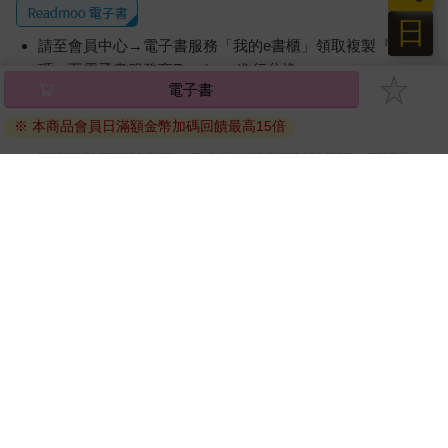
日
請至會員中心→電子書服務「我的e書櫃」領取複製『兌換
碼』至電子書服務商Readmoo進行兌換。
電子書
退換貨須知：
※ 本商品會員日滿額金幣加碼回饋最高15倍
因版權保護，您在金石堂所購買的電子書僅能以金石堂專屬
的閱讀軟體開啟閱讀，無法以其他閱讀器或直接下載檔案。
依據「消費者保護法」第19條及行政院消費者保護處公告之
「通訊交易解除權合理例外情事適用準則」，非以有形媒介
提供之數位內容或一經提供即為完成之線上服務，經消費者
事先同意始提供。（如：電子書、電子雜誌、下載版軟體、
虛擬商品…等），
不受「網購服務需提供七日鑑賞期」的限
制
。為維護您的權益，建議您先使用「試閱」功能後再付款
購買。