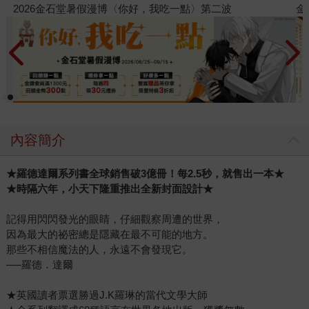
金石堂2026海外優惠：電子書
內容簡介
★羅德達爾系列書全球銷售破3億冊！每2.5秒，就售出一本★
★時隔六年，小天下隆重推出全新封面設計★
記得用閃閃發光的眼睛，仔細觀察周遭的世界，
因為最大的祕密總是隱藏在最不可能的地方。
那些不相信魔法的人，永遠不會發現它。
──羅德．達爾
★英國讀者票選勝過J.K羅琳的當代文學大師