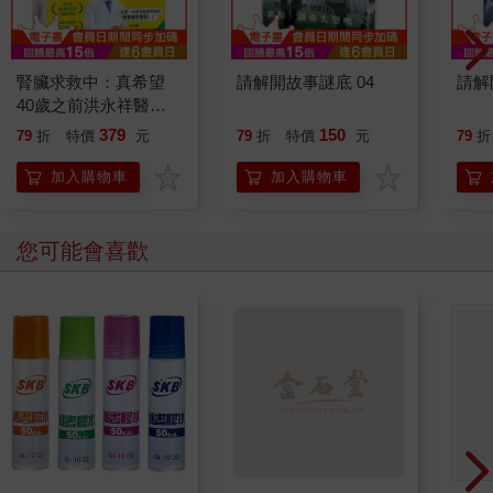
腎臟求救中：真希望
請解開故事謎底 04
請解
40歲之前洪永祥醫師
就告訴我這些事
379
150
79
折
特價
元
79
折
特價
元
79
折
加入購物車
加入購物車
您可能會喜歡