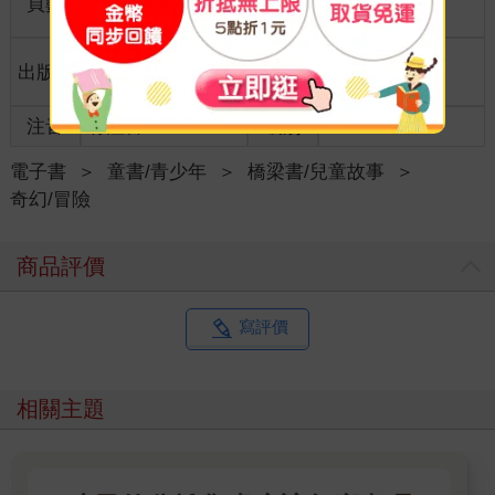
頁數
256
25開15*21cm
格
適讀年
出版地
台灣
11~15歲適讀
齡
注音
有注音
級別
電子書
＞
童書/青少年
＞
橋梁書/兒童故事
＞
奇幻/冒險
商品評價
寫評價
相關主題