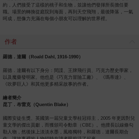
約，人們接受了這樣的桃子和生物，並讓他們發揮所長擔任要
職。場景的轉換從庭院到海面，再到天空飛翔，最後降落，一氣
呵成，想像力充滿在每個小朋友可以理解的世界裡。
作者
羅德．達爾（Roald Dahl, 1916-1990）
羅德．達爾有以下身分：間諜、王牌飛行員、巧克力歷史學家，
以及魔藥發明家。他也是《巧克力冒險工廠》、《瑪蒂達》、
《吹夢巨人》和其他更多精采故事的作者。
繪者簡介
昆丁．布雷克（Quentin Blake）
國際安徒生獎、英國第一屆兒童文學桂冠得主，2005 年更因對兒
童文學的傑出貢獻，而獲頒司令勳章（CBE）。他擅長以線條勾
勒人物，然後抹上淡淡水墨，風格獨特，和羅德．達爾長期合
作，讓故事裡的人物頓時在讀者眼前活了起來。