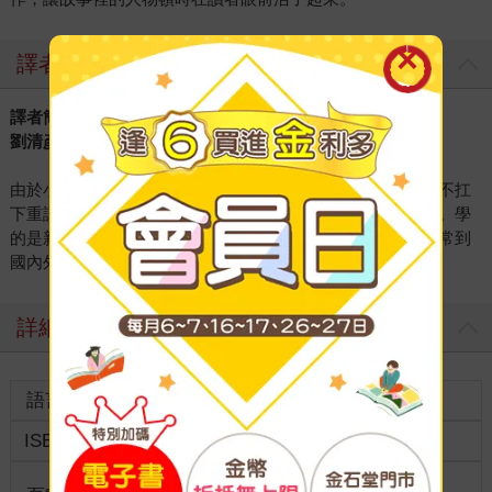
譯者
譯者簡介
劉清彥
由於小姪子是羅德．達爾的忠實書迷，經他苦苦哀求，不得不扛
下重譯經典的重責大任，希望舊雨新知都能享受新譯的版本。學
的是新聞卻熱愛兒童文學，每天專心翻譯和創作童書，也經常到
國內外為許多喜愛圖畫書的大人演講或上課。
詳細資料
語言
中文繁體
裝訂
ISBN
9789865256784
分級
普通級
商品規