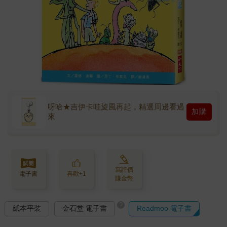
呀哈★吉伊卡哇旋風再起，精選周邊看過
加購
來
寫評價
電子書
喜歡+1
賺金幣
?
紙本平裝
金石堂 電子書
Readmoo 電子書