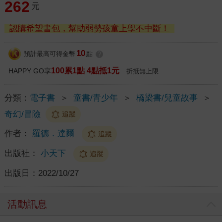
262
元
認購希望書包，幫助弱勢孩童上學不中斷！
10
預計最高可得金幣
點
?
100累1點 4點抵1元
HAPPY GO享
折抵無上限
分類：
電子書
＞
童書/青少年
＞
橋梁書/兒童故事
＞
奇幻/冒險
追蹤
作者：
羅德．達爾
追蹤
出版社：
小天下
追蹤
出版日：
2022/10/27
活動訊息