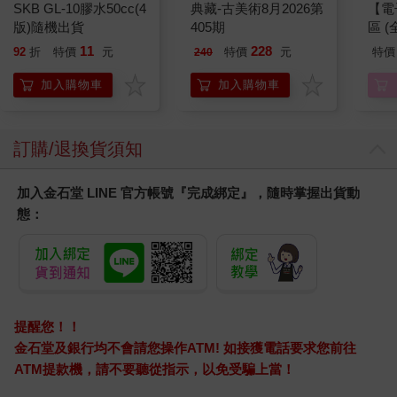
SKB GL-10膠水50cc(4
典藏-古美術8月2026第
【電
版)隨機出貨
405期
區 (
11
228
92
折
特價
元
特價
元
特價
240
加入購物車
加入購物車
訂購/退換貨須知
加入金石堂 LINE 官方帳號『完成綁定』，隨時掌握出貨動
態：
提醒您！！
金石堂及銀行均不會請您操作ATM! 如接獲電話要求您前往
ATM提款機，請不要聽從指示，以免受騙上當！