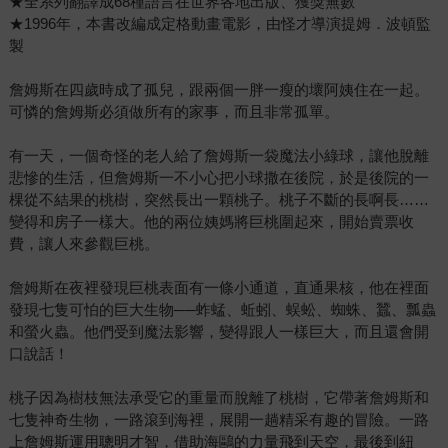
★全系列翻譯成68種語言在世界各地出版、獲獎無數
★1996年，本書改編成定格動畫電影，由怪才導演提姆．波頓監
製
詹姆斯在四歲時成了孤兒，跟兩個一胖一瘦的壞阿姨住在一起。
可憐的詹姆斯必須做所有的家事，而且非常孤單。
有一天，一個奇怪的老人給了詹姆斯一袋魔法小綠球，讓他脫離
悲慘的生活，但詹姆斯一不小心把小球撒在後院，於是後院的一
棵從不結果的桃樹，突然長出一顆桃子。桃子不斷的長啊長……
變得和房子一樣大。他的兩位姨媽將巨桃圍起來，開始賣票收
費，讓人來參觀巨桃。
詹姆斯在夜裡發現巨桃表面有一條小通道，直通果核，他在裡面
發現七隻可怕的巨大生物──蚱蜢、蚯蚓、蜈蚣、蜘蛛、蠶、瓢蟲
和螢火蟲。他們受到魔法影響，變得跟人一樣巨大，而且還會開
口說話！
桃子因為樹枝無法承受它的重量而脫離了桃樹，它帶著詹姆斯和
七隻神奇生物，一路滾到海裡，展開一趟精采有趣的冒險。一路
上詹姆斯運用聰明才智，借助海鷗的力量飛到天空，最後到紐