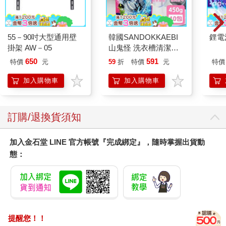
55－90吋大型通用壁
韓國SANDOKKAEBI
鋰電
掛架 AW－05
山鬼怪 洗衣槽清潔劑
450公克-10包組
650
591
特價
元
59
折
特價
元
特價
加入購物車
加入購物車
訂購/退換貨須知
加入金石堂 LINE 官方帳號『完成綁定』，隨時掌握出貨動
態：
提醒您！！