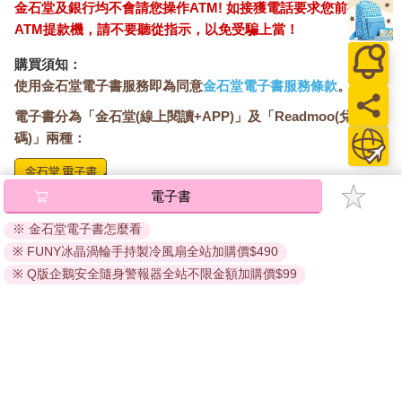
金石堂及銀行均不會請您操作ATM! 如接獲電話要求您前往
ATM提款機，請不要聽從指示，以免受騙上當！
購買須知：
使用金石堂電子書服務即為同意
金石堂電子書服務條款
。
電子書分為「金石堂(線上閱讀+APP)」及「Readmoo(兌換
碼)」兩種：
電子書
將儲存於會員中心→電子書服務「我的e書櫃」，點選線上
閱讀直接開啟閱讀。
※ 金石堂電子書怎麼看
線上閱讀：
※ FUNY冰晶渦輪手持製冷風扇全站加購價$490
建議使用Chrome、Microsoft Edge 有較佳的線上瀏覽效
※ Q版企鵝安全隨身警報器全站不限金額加購價$99
果， iOS 16 或以上版本，Android 6.0 以上版本，建議裝
置有6GB以上的記憶體，至少有 30 MB以上的容量。
離線閱讀：
APP下載：
iOS
Android
安裝電子書APP後，請依照提示登入「會員中心」→「我
的E書櫃」→「電子書APP通行碼/載具管理」，取得通行