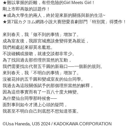
★難以掌握的距離，有些危險的Girl Meets Girl！
剛上市即再版的話題作！
★成為大學生的兩人，終於迎來新的關係與新的生活~
★第7屆カクヨム網路小說大賽戀愛喜劇部門「特別賞」得獎作！
來到春天，我「做不到的事情」增加了。
成為室友後，我跟宮城應該會變得更為親近，
我們相處起來卻莫名尷尬。
不說碰觸或接吻，就連交談都非常少。
為了找回過去那些理所當然的互動，
我們需要找出代替五千圓的新藉口──一個新的規則。
來到春天，我「不明白的事情」增加了。
沒被花掉的五千圓和變成室友的仙台同學。
我過去為這段關係賦予的那個理所當然的解釋，
因為這些事實而有了一百八十度大轉變。
為什麼仙台同學那時候會──
面對事到如今才湧上心頭的疑問，
我甚至不明白自己到底想不想知道答案。
©Usa Haneda, U35 2024 / KADOKAWA CORPORATION