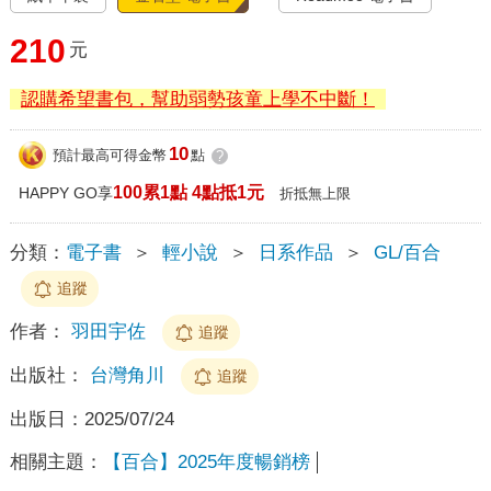
210
元
認購希望書包，幫助弱勢孩童上學不中斷！
10
預計最高可得金幣
點
?
100累1點 4點抵1元
HAPPY GO享
折抵無上限
分類：
電子書
＞
輕小說
＞
日系作品
＞
GL/百合
追蹤
作者：
羽田宇佐
追蹤
出版社：
台灣角川
追蹤
出版日：
2025/07/24
相關主題：
【百合】2025年度暢銷榜