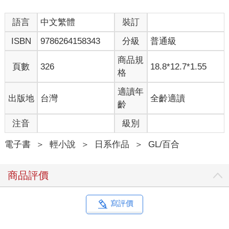
語言
中文繁體
裝訂
ISBN
9786264158343
分級
普通級
商品規
頁數
326
18.8*12.7*1.55
格
適讀年
出版地
台灣
全齡適讀
齡
注音
級別
電子書
＞
輕小說
＞
日系作品
＞
GL/百合
商品評價
寫評價