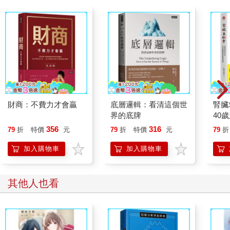
財商：不費力才會贏
底層邏輯：看清這個世
腎臟
界的底牌
40
就告
356
316
79
折
特價
元
79
折
特價
元
79
折
加入購物車
加入購物車
其他人也看