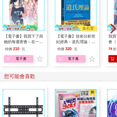
金石堂
【電子書】我買下了與
【電子書】技術分析世
我買
她的每週密會～在一個
紀經典－道氏理論：想
會（
屋簷下，屬於兩人的祕
學技術分析的人必備的
下，
210
320
特價
元
特價
元
79
折
密～(5)
第一本書
電子書
電子書
您可能會喜歡