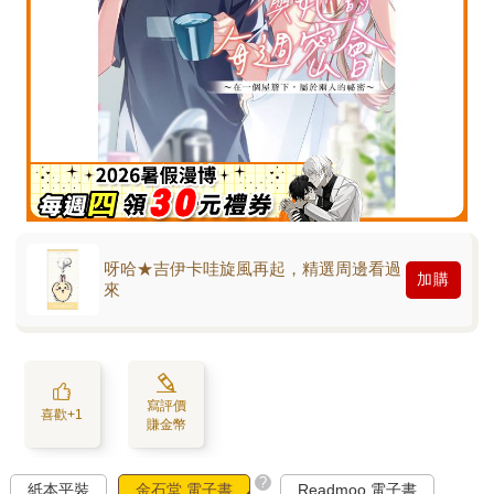
呀哈★吉伊卡哇旋風再起，精選周邊看過
加購
來
寫評價
喜歡+1
賺金幣
?
紙本平裝
金石堂 電子書
Readmoo 電子書