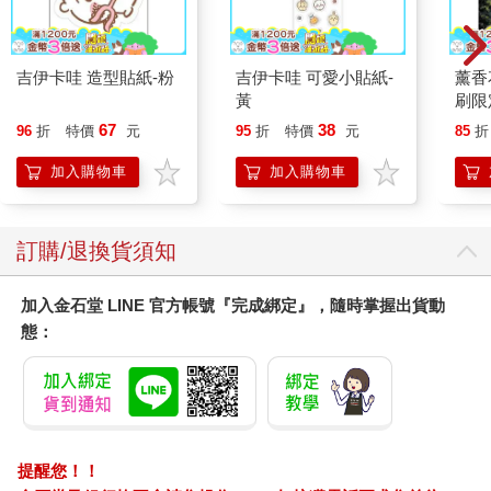
另外，男性有時候會對「女人到昨天為止還能容忍的事，今天卻
突然翻臉」感到困惑，也是起因於這種能力。
比方說，丈夫老愛把襪子脫了丟在客廳地上，就算妻子說了「把
吉伊卡哇 造型貼紙-粉
吉伊卡哇 可愛小貼紙-
薰香
襪子收好」也不聽……這時，妻子會先默默幫忙收拾，但如果丈
黃
刷限定
夫一直不當一回事，情況就（有可能）突然一發不可收拾。
因為第一次收拾的時候，只有一次的不爽，但收拾到一千次以
67
38
96
折
特價
元
95
折
特價
元
85
折
後，就會累積一千次的不爽。直到某天突然超過忍耐的限度，開
加入購物車
加入購物車
始看什麼都不順眼，甚至很有可能演變成「連在同一間屋子裡呼
吸同樣的空氣都討厭！」的程度。
男性腦的情況是，一旦決定容忍，就算到了一千次也會帶著跟第
一次一樣的心情去面對。對男性腦而言，女性腦的爆發肯定是晴
訂購/退換貨須知
天霹靂吧。我對各位男性深感同情。
但是，正因為具備這樣的能力，女人才能有條不紊地完成人生第
加入金石堂 LINE 官方帳號『完成綁定』，隨時掌握出貨動
一次的育兒，也才能夠反應敏捷地應付第一次的照護工作。
態：
作用與副作用是一體兩面的。就像男性腦在憑藉高度空間認知能
力運作社會的同時，也在家庭內部發揮鈍感力，女性腦雖然有從
經驗中生出智慧的能力，卻也有容易累積怨懟的一面。雙方何不
擁抱彼此的優點，對缺點睜一隻眼、閉一隻眼呢？
再來，「對女性腦沒轍」而感到絕望的你，不用灰心，男人只要
善加利用女性腦這種反覆的習性即可。
提醒您！！
祕訣就是讓女性腦灌入正面記憶，不要灌入負面記憶。首先第一