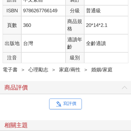
神經質，另一方就常常是少一根筋；某一方習慣從牙膏底端整整
ISBN
9786267766149
分級
普通級
齊齊往上擠，另一方就可能是漫不在乎地從中間亂擠的習慣……
也就是說，陷入熱戀的男女只不過是「可以提高後代存活率的組
商品規
合」，而不是「兩人可以幸福快樂一輩子的絕佳組合」。當然，
頁數
360
20*14*2.1
格
由於雙方必須進展到生殖行為的階段，因此在一段特定期間內不
會挑對方的毛病。「情人眼中出西施」的期間確實是有的，不過
適讀年
出版地
台灣
全齡適讀
一旦過了那段期間，就會動不動開始嘆氣：「這個人到底在想什
齡
麼？」、「為什麼事情會變成這樣呢？」長期生活下來，另一半
將會變成三不五時惹自己生氣的人。這種事情明明是理所當然的
注音
級別
結果，但世上許多民族都有結婚這種契約，一再把頻率不合的人
雙雙對對綑綁在一起。
電子書
＞
心理勵志
＞
家庭/兩性
＞
婚姻/家庭
這究竟是什麼陷阱啊？
不過呢，其實只要不把夫妻關係想成是「可以幸福快樂一輩子的
商品評價
夥伴」就沒問題了。如果能換個角度，把對方想成「隨時隨地會
做出不同反應的優秀警報器」，那麼作為「決定生死存亡」的求
生夥伴，對方其實還是挺可靠的。
寫評價
仔細想想，一部分人類能夠遠離戰爭與飢餓，過著整齊清潔的都
市生活，也不過是近百年來的事。在百年以前，夫妻兩人得先合
力想辦法一同存活下去，才有可能追求幸福快樂的生活。
相關主題
或許是現代社會這種清潔與安全的結構，讓人誤以為夫妻是「可