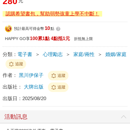
280
元
認購希望書包，幫助弱勢孩童上學不中斷！
10
預計最高可得金幣
點
?
100累1點 4點抵1元
HAPPY GO享
折抵無上限
分類：
電子書
＞
心理勵志
＞
家庭/兩性
＞
婚姻/家庭
追蹤
作者：
黑川伊保子
追蹤
出版社：
大牌出版
追蹤
出版日：
2025/08/20
活動訊息