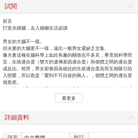
試閱
前言
打造夫婦腦，走入婚姻生活必讀
男女的大腦不一樣。
但夫妻的大腦更不一樣，遠比一般男女還缺乏交集。
像夫妻這種在腦科學上如此有趣的關係也不多見，畢竟就科學而
言，生殖適合度（雙方的遺傳基因適合度）與個體之間的適合度
成反比。然而，男女卻會因為彼此的生殖適合度高而互相吸引陷
入戀愛，所以愈是「愛到不可自拔的兩人」，個體之間的適合度
就愈差。
生殖適合度取決於基因免疫抗體的類型，這會決定生物本身的反
應模式。例如，當人突然聽到陌生的爆裂聲響時，要迅速邁開步
看更多
伐跑開，還是縮在原地不動？夫妻組合在這種無意識的反應上會
有所不同。因為如此一來，將有一方能存活下來，遺傳給後代的
基因組合也會增加。雖然這種組合在動物學上十分合理，但從心
詳細資料
理學來看，卻會不時發生其中一方做出讓另一方意料之外的行
為，因此兩人容易產生摩擦，使人心生不快。
舉例來說，若是一方怕冷，另一方可能就怕熱；如果有一方比較
語言
中文繁體
裝訂