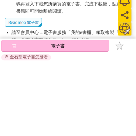
湯，例如泡咖啡、燙白襯衫、擦皮鞋、隨時在杯子裡添牛奶。細
碼再登入下載您所購買的電子書。完成下載後，點選任一
微的生活瑣事即可，總之就是要好好注意到太太一直以來為你用
書籍即可開始離線閱讀。
心付出的地方，然後開口對她說：「妳一直以來都為我做了這些
事。」
女人並不是想要你的稱讚，而是想要你的理解，所以聽到你開口
請至會員中心→電子書服務「我的e書櫃」領取複製『兌換
慰勞她過去的付出，最能夠打動她的心。
碼』至電子書服務商Readmoo進行兌換。
電子書
退換貨須知：
為了不讓她想起負面記憶，另一種方法是讓她反覆想到未來。與
※ 金石堂電子書怎麼看
她分享、勾勒未來一段時間的計畫，例如：「等楓葉再紅一點之
因版權保護，您在金石堂所購買的電子書僅能以金石堂專屬
後，要不要去日光？去吃之前電視上播的湯葉懷石。」或「今年
的閱讀軟體開啟閱讀，無法以其他閱讀器或直接下載檔案。
的結婚紀念日是星期六吧？要不要買瓶好喝的葡萄酒啊？」
依據「消費者保護法」第19條及行政院消費者保護處公告之
在反覆想著不久之後「要穿什麼衣服去才好呢？」的期待中，女
「通訊交易解除權合理例外情事適用準則」，非以有形媒介
性腦就沒空想起過去的負面記憶。
提供之數位內容或一經提供即為完成之線上服務，經消費者
開口慰勞妻子過去的辛勞時間，編織未來的美好藍圖，就是把滿
事先同意始提供。（如：電子書、電子雜誌、下載版軟體、
腹怨懟的老婆變成天真新婚妻子的魔法。各位不妨試一試。
虛擬商品…等），
不受「網購服務需提供七日鑑賞期」的限
制
。為維護您的權益，建議您先使用「試閱」功能後再付款
❤ 婚姻生活必讀 ！掌握夫婦腦，機智夫妻生活的熱戀策略
購買。
「對女性腦沒轍」而感到絕望的你，不用灰心，男人只要善加利
用女性腦這種反覆的習性即可。不一定要稱讚她或說出「謝
謝」，只要默默把她「一直在為你做的」事情說出來即可。