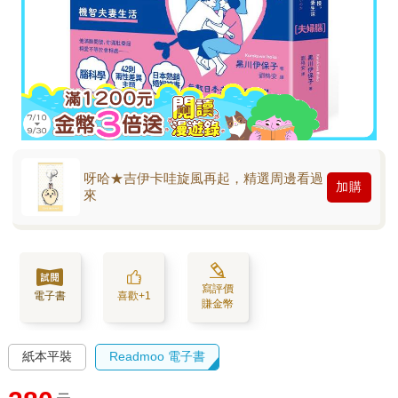
呀哈★吉伊卡哇旋風再起，精選周邊看過
加購
來
寫評價
電子書
喜歡+1
賺金幣
紙本平裝
Readmoo 電子書