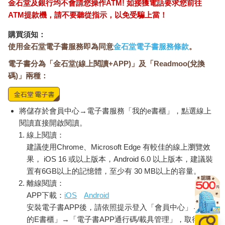
金石堂及銀行均不會請您操作ATM! 如接獲電話要求您前往
步就是，提及「妻子持續在做的事情」。
ATM提款機，請不要聽從指示，以免受騙上當！
舉例而言，假如在結婚二十五年的某一天，聽到丈夫說出這樣的
話，感覺如何呢？
購買須知：
「妳煮的味噌湯，我已經喝了二十五年嗎？比喝老媽的味噌湯還
使用金石堂電子書服務即為同意
金石堂電子書服務條款
。
久呢。」
電子書分為「金石堂(線上閱讀+APP)」及「Readmoo(兌換
妻子的女性腦應該會浮現重複上千次煮味噌湯的畫面吧。新婚時
碼)」兩種：
曾經有過明顯失敗的日子，即使如此，老公好像還是默默地喝完
了。雖然孕吐嚴重時聽到他抱怨：「什麼嘛，連味噌湯都煮不了
嗎？」，你還氣得大罵，「你怎麼少根筋到這種程度啊！」但原
來他是這麼地重視我煮的味噌湯啊……就這樣，妻子腦中的負面
將儲存於會員中心→電子書服務「我的e書櫃」，點選線上
記憶也將逐漸變成正面記憶。
閱讀直接開啟閱讀。
而且在往後的日子，妻子忠實的女性腦每次煮味噌湯時，都會再
線上閱讀：
次想起丈夫感謝的話語。這樣一來，就算哪天你退休了，應該也
建議使用Chrome、Microsoft Edge 有較佳的線上瀏覽效
不必聽到她說：「我也要從家庭主婦的崗位上退休，你早餐就自
果， iOS 16 或以上版本，Android 6.0 以上版本，建議裝
己隨便解決吧。」（應該啦）
置有6GB以上的記憶體，至少有 30 MB以上的容量。
若你覺得不好意思，也不一定要稱讚她或說出「謝謝」，只要默
離線閱讀：
默把她「一直在為你做的」事情說出來即可。
APP下載：
iOS
Android
不過在說出這句話之前，請先搞清楚自己究竟喝了多少年的味噌
安裝電子書APP後，請依照提示登入「會員中心」→「我
湯喔，不然如果她說：「還沒吧，媽做的味噌湯你不是喝了三十
的E書櫃」→「電子書APP通行碼/載具管理」，取得通行
年嗎？」那可就白費心機了。當然也可以用其他事情取代煮味噌