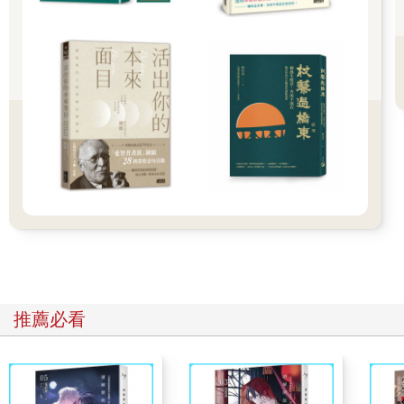
女性腦具有一次掌握「首尾脈絡」的能力。在當下的對話或思考
時，她們可以一次在大腦的初級整合區展開數十年相關記憶。這
是上天賜給女性養育後代的能力。
舉例而言，假如孩子在半夜發高燒了，女人會回想以往的發燒情
形，再觀察現在的狀況。如果與過去的情況不同，就會察覺到
「孩子明明發高燒，臉卻不是紅的，反而有點發青，跟之前都不
一樣……」而感到緊張。有時也會回想起老大發生過類似的情
況、自己小時候的記憶，或是幾年前在公園跟媽媽朋友聊天時得
到的資訊……全部的記憶總動員以後，再機動性地判斷該如何應
付眼前發生的狀況。
所以女性隨著年齡的增長與經驗的累積，愈來愈懂得當機立斷。
比起外表，魄力更能反映出女人的年齡。
體系完備的知識加上從經驗磨練出來的智慧，我們女性總是能在
瞬間做出最佳的人生判斷。雖然我老公都抱怨說：「女人說話變
來變去的。」但那樣當然不是問題，因為經驗不同了，判斷自然
也不同。
推薦必看
當然，我想世上總是會有必須為了秩序而誠實堅守過去判斷的時
候，而我一直以來在職場上也是這樣做的。但是攸關家人性命的
事情，不可能講究什麼公平性或普遍性。因為有時母親或妻子的
直覺，會一眼看出醫生疏忽掉的地方。