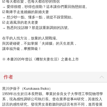
☑️ 每天都在愛，也每天都在吵的情侶
→ 愛得很穩，吵得也很勤？這本讓你們重回熱戀頻道。
☑️ 剛牽手走進婚姻的新婚夫妻
→ 想少吵一點、懂多一點，就從不踩雷開始。
☑️ 走過風浪的老夫老妻
→ 熟悉到沒話聊？那是該重新調頻的訊號。
在乎的人找方法，放棄的人開戰場。
與其硬碰硬，不如掌握「夫婦腦」的天生差異，
讓幸福升級，摩擦降級！
※ 本書2020年曾以《機智夫妻生活》之書名上市
作者
黑川伊保子（Kurokawa Ihoko）
1959年出生於日本長野縣。畢業於奈良女子大學理工學院物理學
系，現為感性調研公司執行長。曾在業界從事AI研究，其後投入
語言的感性研究。發現男女喜歡聽到的語言有所不同，進而發展