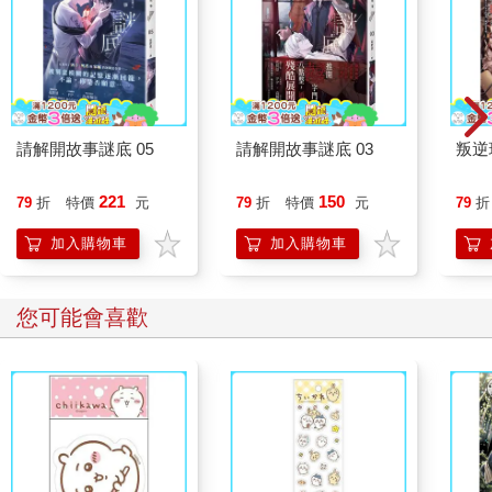
好的，這個育兒或照護必備的「總動員過去類似記憶」的能力，
其實有個副作用。
那就是，丈夫一旦說出任何少根筋的話，妻子的腦海裡就會一次
列出他過去所有少根筋的發言。由於是在無意識之間、一瞬間發
生的事，因此很可惜的是，我們也無法阻止。仔細想想，大腦只
不過是很認真地在進行「一次列出這個當下發生的事情的相關記
請解開故事謎底 05
請解開故事謎底 03
叛逆
憶」的作業而已。至於那是最好睜一隻眼、閉一隻眼的負面記
憶，還是能夠救命的實用記憶，在這個階段是無法區別的。
221
150
79
折
特價
元
79
折
特價
元
79
折
因此呢，如果是結婚二十年的主婦，就能夠一口氣細數二十年來
的不滿。「你還記得我在懷小明的時候，你對著孕吐很嚴重的我
加入購物車
加入購物車
說過什麼嗎？」（如今小明都已經是大學生了）類似這樣的情況
比比皆是。
把陳年積怨說得像昨天發生的事一樣充滿臨場感……這樣的妻子
您可能會喜歡
在古今中外都不算稀奇。
但若站在丈夫的立場，那就有一點可憐了。畢竟那些只不過是過
去微不足道的失敗，卻在妻子腦中一再回放，不斷提高想起記憶
的閾值（記憶的分量）。而且，即使已再三道歉，有時候甚至買
了禮物補償，依然會發生這種事。就算有男人認為「這樣有點卑
鄙吧」也無法否認。但還是要再次強調，我們女性也無法阻止這
件事。