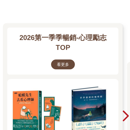
以過得幸福快樂的夥伴」，所以反而刻意去探討相反的案例吧。
如果是這種情況，二十一世紀的「夫妻」結構正迎來史上空前的
危機。
除了男女的差異，本書還會更進一步檢視曾經相戀的男女腦所發
生的現象，探討「陷入熱戀的男女如何長久相處下去」的訣竅，
也願這本書可以成為二十一世紀所有情侶的福音書。
2026第一季季暢銷-心理勵志
二十一世紀的人生很漫長。無論是已結為夫妻的人也好，目前還
TOP
不是夫妻的人也罷，都希望大家能詳讀一遍。結為夫妻是個聰明
的決定嗎？或是早知道就不要當什麼夫妻了？讀完這本書，相信
大家的心裡就會有自己的答案了。
看更多
內文摘錄
Vol.8 把老婆變成新婚妻子的方法
◎細微的生活瑣事即可，開口對她說：「妳一直以來都為我做了
這些事。」
【夫婦腦指南】
女人並不是想要你的稱讚，而是想要你的理解，所以聽到你開口
慰勞她過去的付出，最能夠打動她的心。