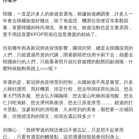
作者序
韓國，一直是許多人的旅遊首選地，根據旅遊網調查，許多人一
年會去韓國旅遊好幾次，除了免簽證、機票住宿便宜等客觀因
素，喜愛韓國的時尚潮流、美食文化、旅遊活動也是主要原因，
更不用說喜愛KPOP而前往追星應援的粉絲了。
但前幾年因為新冠肺炎疫情影響，國境封閉，總是去韓國採買的
人們，只能透過昂貴的代購，閉著眼睛把信用卡刷下去；熱愛去
韓國旅行的人們，只能看著照片或社群媒體的動態回顧感慨：什
麼時候能夠再踏上○○○呢？
幸運的是，新冠肺炎疫情受到控制，出國旅遊不再是奢望。許多
人辦好護照、買好機票、排定行程，想去明洞採買化妝品、想去
東大門買衣服、想去弘大喝咖啡、想去釜山吃豬肉湯泡飯、想去
仁川吃海鮮、想去濟州島衝浪、想去江原道滑雪……。錯過的打
卡景點、沒參加到的演唱會、久未吃到的美食，都想要一次補回
來。但曾經流利的韓文，你現在還記得多少？
別擔心，「曾經學過的韓語會話不會忘記，只是想不起來而
已」，只要有適當的觸發點，這些溝通技能就會回到身上。