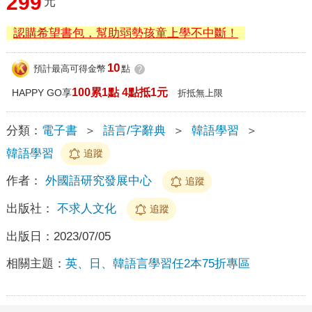
299
元
認購希望書包，幫助弱勢孩童上學不中斷！
10
預計最高可得金幣
點
?
100累1點 4點抵1元
HAPPY GO享
折抵無上限
分類：
電子書
＞
語言/字辭典
＞
韓語學習
＞
韓語學習
追蹤
作者：
外國語研究發展中心
追蹤
出版社：
不求人文化
追蹤
出版日：
2023/07/05
相關主題：
英、日、韓語言學習任2本75折專區