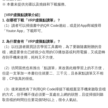
※ 本書未提供光碟以及燒錄和下載服務。
［VRP虛擬點讀筆介紹］
1.
在哪裡下載「VRP虛擬點讀筆」？
（1）讀者可以掃描書中的QR Code連結，或是於App商城搜尋
「Youtor App」下載即可。
2.
為什麼會有「VRP虛擬點讀筆」？
（1）以往讀者購買語言學習工具書時，為了要聽隨書附贈的音
檔，總是要拿出已經很少在用的CD播放器或利用電腦，又或是轉
存到手機來使用，耗時又不方便。
（2）坊間當然也有推出「點讀筆」來改善此種學習上的不方便，
但是一支筆加一本書往往就要二、三千元，且各家點讀筆又不相
容，CP值真的很低。
（3）後來雖然有了利用QR Code掃描下載檔案至手機來聽取音檔
的方式，但手機不僅必須要一直處在上網的狀態，且從掃描到聽
取音檔的時間往往要花個5秒以上，很令人氣結。