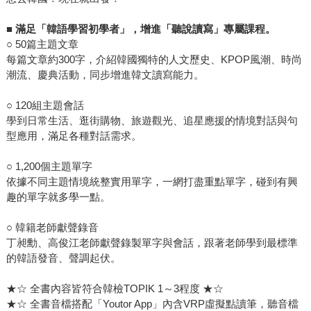
■
滿足「韓語學習初學者」，增進「聽說讀寫」專屬課程。
○ 50篇主題文章
每篇文章約300字，介紹韓國獨特的人文歷史、KPOP風潮、時尚
潮流、慶典活動，同步增進韓文讀寫能力。
○ 120組主題會話
學到日常生活、逛街購物、旅遊觀光、追星應援的情境對話與句
型應用，滿足各種對話需求。
○ 1,200個主題單字
依據不同主題情境統整實用單字，一網打盡重點單字，碰到有興
趣的單字就多學一點。
○ 韓籍老師獻聲錄音
丁昶勳、高俊江老師獻聲錄製單字與會話，跟著老師學到最標準
的韓語發音、聲調起伏。
★☆ 全書內容皆符合韓檢TOPIK 1～3程度 ★☆
★☆ 全書音檔搭配「Youtor App」內含VRP虛擬點讀筆，聽音檔