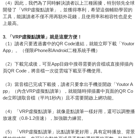
（4）因此，我們為了同時解決讀者以上三種困擾，特別領先全球
開發了「VRP虛擬點讀筆」，並獲得專利，希望這個輔助學習的
工具，能讓讀者不僅不用再額外花錢，且使用率和相容性也是史
上最高。
3.
「VRP虛擬點讀筆」就是這麼方便！
（1）讀者只要透過書中的QR Code連結，就能立即下載「Youtor
App」。（僅限iPhone和Android二種系統手機）
（2）下載完成後，可至App目錄中搜尋需要的音檔或直接掃描內
頁QR Code，將音檔一次從雲端下載至手機使用。
（3）當音檔已完成下載後，讀者只要拿出手機並開啟「Youtor A
pp」（內含VRP虛擬點讀筆），就能隨時掃描書中頁面的QR Co
de立即讀取音檔（平均1秒內）且不需要開啟上網功能。
（4）「VRP虛擬點讀筆」就像是點讀筆一樣好用，還可以調整播
放速度（0.8-1.2倍速），加強聽力練習。
（5）「VRP虛擬點讀筆」比點讀筆更好用，具有定時播放、背景