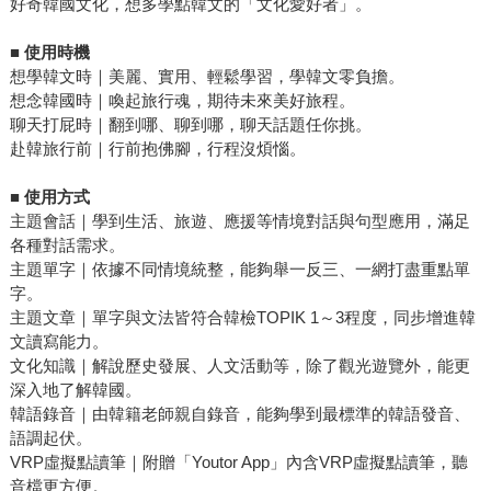
好奇韓國文化，想多學點韓文的「文化愛好者」。
■
使用時機
想學韓文時｜美麗、實用、輕鬆學習，學韓文零負擔。
想念韓國時｜喚起旅行魂，期待未來美好旅程。
聊天打屁時｜翻到哪、聊到哪，聊天話題任你挑。
赴韓旅行前｜行前抱佛腳，行程沒煩惱。
■
使用方式
主題會話｜學到生活、旅遊、應援等情境對話與句型應用，滿足
各種對話需求。
主題單字｜依據不同情境統整，能夠舉一反三、一網打盡重點單
字。
主題文章｜單字與文法皆符合韓檢TOPIK 1～3程度，同步增進韓
文讀寫能力。
文化知識｜解說歷史發展、人文活動等，除了觀光遊覽外，能更
深入地了解韓國。
韓語錄音｜由韓籍老師親自錄音，能夠學到最標準的韓語發音、
語調起伏。
VRP虛擬點讀筆｜附贈「Youtor App」內含VRP虛擬點讀筆，聽
音檔更方便。