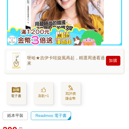
呀哈★吉伊卡哇旋風再起，精選周邊看過
加購
來
寫評價
電子書
喜歡+1
賺金幣
紙本平裝
Readmoo 電子書