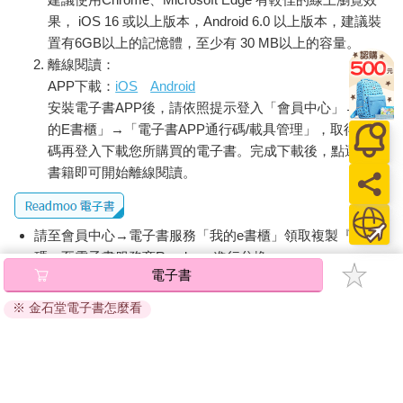
果， iOS 16 或以上版本，Android 6.0 以上版本，建議裝
置有6GB以上的記憶體，至少有 30 MB以上的容量。
離線閱讀：
APP下載：
iOS
Android
安裝電子書APP後，請依照提示登入「會員中心」→「我
的E書櫃」→「電子書APP通行碼/載具管理」，取得通行
碼再登入下載您所購買的電子書。完成下載後，點選任一
書籍即可開始離線閱讀。
請至會員中心→電子書服務「我的e書櫃」領取複製『兌換
碼』至電子書服務商Readmoo進行兌換。
電子書
退換貨須知：
※ 金石堂電子書怎麼看
因版權保護，您在金石堂所購買的電子書僅能以金石堂專屬
的閱讀軟體開啟閱讀，無法以其他閱讀器或直接下載檔案。
依據「消費者保護法」第19條及行政院消費者保護處公告之
「通訊交易解除權合理例外情事適用準則」，非以有形媒介
提供之數位內容或一經提供即為完成之線上服務，經消費者