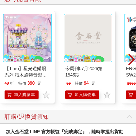
【Timo】星光遊樂場
今周刊07月2026第
ERG
系列 積木旋轉音樂盒
1546期
SW2
禮物
泳心
390
94
49
折
特價
元
特價
元
99
1990
錶
加入購物車
加入購物車
訂購/退換貨須知
加入金石堂 LINE 官方帳號『完成綁定』，隨時掌握出貨動