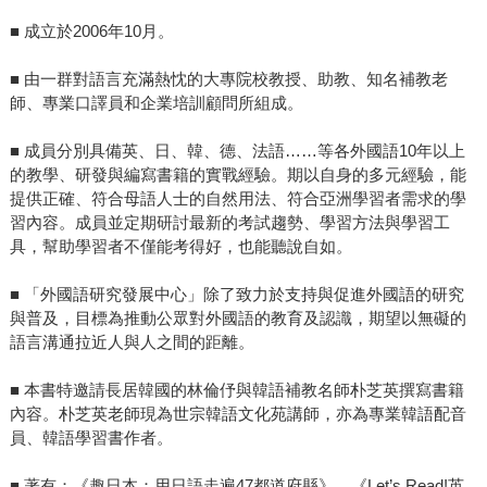
■ 成立於2006年10月。
■ 由一群對語言充滿熱忱的大專院校教授、助教、知名補教老
師、專業口譯員和企業培訓顧問所組成。
■ 成員分別具備英、日、韓、德、法語……等各外國語10年以上
的教學、研發與編寫書籍的實戰經驗。期以自身的多元經驗，能
提供正確、符合母語人士的自然用法、符合亞洲學習者需求的學
習內容。成員並定期研討最新的考試趨勢、學習方法與學習工
具，幫助學習者不僅能考得好，也能聽說自如。
■ 「外國語研究發展中心」除了致力於支持與促進外國語的研究
與普及，目標為推動公眾對外國語的教育及認識，期望以無礙的
語言溝通拉近人與人之間的距離。
■ 本書特邀請長居韓國的林倫伃與韓語補教名師朴芝英撰寫書籍
內容。朴芝英老師現為世宗韓語文化苑講師，亦為專業韓語配音
員、韓語學習書作者。
■ 著有：《趣日本：用日語走遍47都道府縣》、《Let’s Read!英