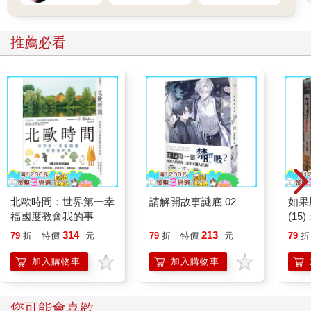
推薦必看
北歐時間：世界第一幸
請解開故事謎底 02
如果
福國度教會我的事
(1
貓漫
314
213
79
折
特價
元
79
折
特價
元
79
折
加入購物車
加入購物車
您可能會喜歡