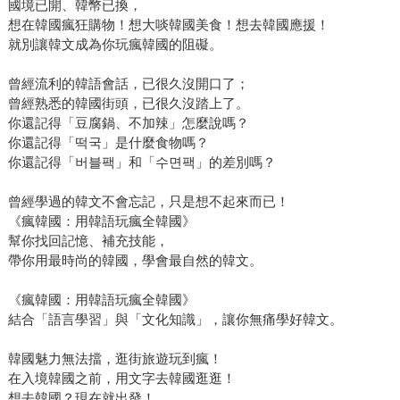
國境已開、韓幣已換，
想在韓國瘋狂購物！想大啖韓國美食！想去韓國應援！
就別讓韓文成為你玩瘋韓國的阻礙。
曾經流利的韓語會話，已很久沒開口了；
曾經熟悉的韓國街頭，已很久沒踏上了。
你還記得「豆腐鍋、不加辣」怎麼說嗎？
你還記得「떡국」是什麼食物嗎？
你還記得「버블팩」和「수면팩」的差別嗎？
曾經學過的韓文不會忘記，只是想不起來而已！
《瘋韓國：用韓語玩瘋全韓國》
幫你找回記憶、補充技能，
帶你用最時尚的韓國，學會最自然的韓文。
《瘋韓國：用韓語玩瘋全韓國》
結合「語言學習」與「文化知識」，讓你無痛學好韓文。
韓國魅力無法擋，逛街旅遊玩到瘋！
在入境韓國之前，用文字去韓國逛逛！
想去韓國？現在就出發！