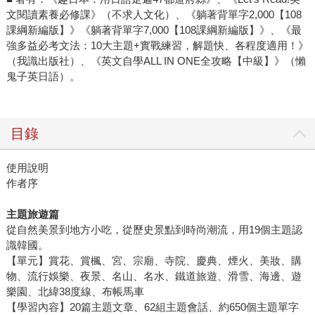
文閱讀素養必修課》（不求人文化）、《躺著背單字2,000【108
課綱新編版】》《躺著背單字7,000【108課綱新編版】》、《最
強多益必考文法：10大主題+實戰練習，解題快、各程度適用！》
（我識出版社）、《英文自學ALL IN ONE全攻略【中級】》（懶
鬼子英日語）。
目錄
使用說明
作者序
主題旅遊篇
從自然美景到地方小吃，從歷史景點到時尚潮流，用19個主題認
識韓國。
【單元】賞花、賞楓、宮、宗廟、寺院、慶典、煙火、美妝、購
物、流行娛樂、夜景、名山、名水、鐵道旅遊、滑雪、海邊、遊
樂園、北緯38度線、布帳馬車
【學習內容】20篇主題文章、62組主題會話、約650個主題單字