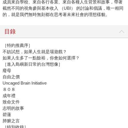
成員來自學校、來自各行各業、來自各種人生背景和故事，帶著
截然不同的視角參與基本收入 （UBI） 的討論和倡議，唯一相同
的，就是我們無時無刻都在思考著未來社會的理想樣貌。
目錄
［特約推薦序］
不妨試想，如果人生就是場遊戲？
如果人生多了一點餘裕，你會如何選擇？
［進入島嶼新日常的台灣想像］
廢母
自由之價
Uncaged Brain Initiative
８０８
成年禮
致命文件
志明的故事
碧蓮
肺腑之言
［特別收錄］