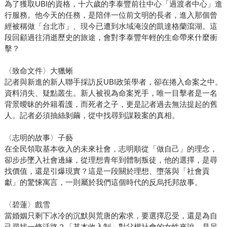
為了獲取UBI的資格，十六歲的李泰豐前往中心「過渡者中心」進
行服務。他今天的任務，是陪伴一位前文明的長者，進入那個曾
經被稱做「台北市」、現今已遭到水域淹沒的凱達格蘭瀉湖。這
段回顧過往消逝歷史的旅途，會對李泰豐年輕的生命帶來什麼衝
擊？
〈致命文件〉大獵蜥
記者與新進的新人聯手採訪反UBI政策學者，卻在捲入命案之中。
資料消失、疑點叢生。新人被視為命案兇手，唯一目擊者是一名
背景曖昧的外籍看護，而死者之子，更是記者過去無法提起的舊
人。記者必須抽絲剝繭，從中找尋到謀殺案的真相。
〈志明的故事〉子藝
在全民領取基本收入的未來社會，志明順從「做自己」的理念，
卻步步墜入社會邊緣，從理想青年到體制叛徒，他的選擇，是尋
找價值，還是引爆現實？這是一段關於理想、墮落與「社會貢
獻」的驚悚寓言，一則屬於我們這個時代的反烏托邦故事。
〈碧蓮〉戲雪
當婚姻只剩下冰冷的沉默與荒唐的索求，要選擇忍受，還是為自
己尋找一條活路？「基本收入制」對父權社會的女性來說，是另