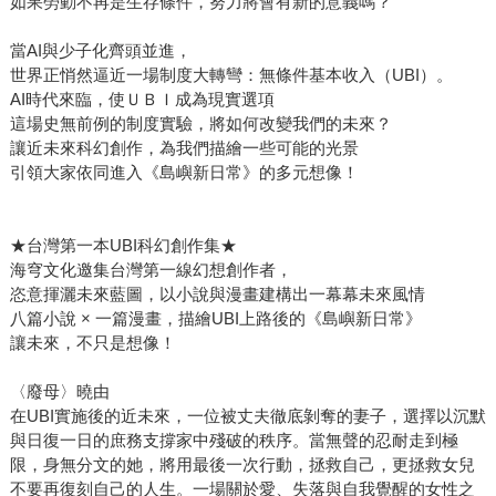
如果勞動不再是生存條件，努力將會有新的意義嗎？
當AI與少子化齊頭並進，
世界正悄然逼近一場制度大轉彎：無條件基本收入（UBI）。
AI時代來臨，使ＵＢＩ成為現實選項
這場史無前例的制度實驗，將如何改變我們的未來？
讓近未來科幻創作，為我們描繪一些可能的光景
引領大家依同進入《島嶼新日常》的多元想像！
★台灣第一本UBI科幻創作集★
海穹文化邀集台灣第一線幻想創作者，
恣意揮灑未來藍圖，以小說與漫畫建構出一幕幕未來風情
八篇小說 × 一篇漫畫，描繪UBI上路後的《島嶼新日常》
讓未來，不只是想像！
〈廢母〉曉由
在UBI實施後的近未來，一位被丈夫徹底剝奪的妻子，選擇以沉默
與日復一日的庶務支撐家中殘破的秩序。當無聲的忍耐走到極
限，身無分文的她，將用最後一次行動，拯救自己，更拯救女兒
不要再復刻自己的人生。一場關於愛、失落與自我覺醒的女性之