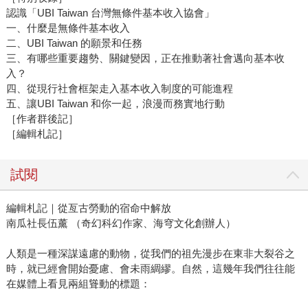
認識「UBI Taiwan 台灣無條件基本收入協會」
一、什麼是無條件基本收入
二、UBI Taiwan 的願景和任務
三、有哪些重要趨勢、關鍵變因，正在推動著社會邁向基本收
入？
四、從現行社會框架走入基本收入制度的可能進程
五、讓UBI Taiwan 和你一起，浪漫而務實地行動
［作者群後記］
［編輯札記］
試閱
編輯札記｜從亙古勞動的宿命中解放
南瓜社長伍薰 （奇幻科幻作家、海穹文化創辦人）
人類是一種深謀遠慮的動物，從我們的祖先漫步在東非大裂谷之
時，就已經會開始憂慮、會未雨綢繆。自然，這幾年我們往往能
在媒體上看見兩組聳動的標題：