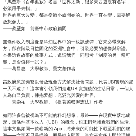
「馬奎斯《百年孤寂》名言『世界太新，很多東西還沒有名字，
必須用手去指。』
世界的巨大改變，都是從微小處開始的。世界一直在變，需要解
放想像力。」
——蔡壁如 前臺中市政府顧問
無條件收入制度像是科幻世界中的一枚訊號彈，它未必帶來解
方，卻在階級日益固化的亞洲社會中，引發必要的想像與辯證。
本書透過故事的敘事方式，邀請我們一同思考「制度的另一種可
能，是否值得一試？」
——葛昌惠 大學教師、藝文創作者
當政府愈加頻繁以發放現金方式解決社會問題，代表UBI實現的那
一天不遠了！這本書引領我們走進UBI實施後的生活日常，一個人
人為自己負責，擁抱夢想，充滿光與愛的世界。
——黃崇祐 大學教師、《提著菜籃聊憲法》作者
如同許多曾被視為不可能的科幻想像，最終——在現實中落地成
形，無條件基本收入（UBI）的概念，也正悄然接近我們的生活。
這本文集如同一款嶄新的 App，將未來的可能性下載至我們的腦
海——文字不只是描繪，而是植入願景。當愈來愈多人開始理解