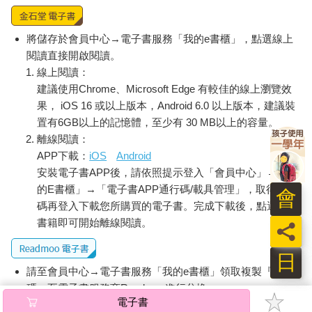
脈絡中，為台灣人民種下了長遠利國利民的制度基因。」
「台灣沒有充沛的自然資源如土地、礦產、石油、天然氣，能源
將儲存於會員中心→電子書服務「我的e書櫃」，點選線上
和糧食皆高度仰賴進口。但在你 25-30 歲之間，台灣的制度優勢
閱讀直接開啟閱讀。
會透過全球 Covid 疫情、AI 產業鏈發展而逐一彰顯，並再再地成
線上閱讀：
為國際政經焦點。石油世代從 1927 年紅線協定起算，對於世界格
建議使用Chrome、Microsoft Edge 有較佳的線上瀏覽效
局的深遠影響近乎百年；隨著人類文明即將邁入AI和算力世代，
果， iOS 16 或以上版本，Android 6.0 以上版本，建議裝
半導體、高階晶片將是未來 30 年的兵家必爭之地，而你將會誕生
置有6GB以上的記憶體，至少有 30 MB以上的容量。
在下一世代的油田。」
離線閱讀：
APP下載：
iOS
Android
「您的角色故事性極具可塑性和延展性，上限因為國際情勢和秩
序發生重置、科技和產業出現結構性變革而有著無盡的可能性，
安裝電子書APP後，請依照提示登入「會員中心」→「我
下限也能保底讓你過上平凡的小日子，但屬於你的遊戲體驗，就
的E書櫃」→「電子書APP通行碼/載具管理」，取得通行
會
靠你去創造了……」
碼再登入下載您所購買的電子書。完成下載後，點選任一
書籍即可開始離線閱讀。
員
1995 年，我在台北市出生，沒有含著金湯匙，爸媽互動之間仍有
愛情，打從有記憶以來就是驕傲的姊寶，可喜可賀。
日
請至會員中心→電子書服務「我的e書櫃」領取複製『兌換
2020 年，我在起步並不順的新創冒險後，居然又選擇投入非常早
碼』至電子書服務商Readmoo進行兌換。
期的創業項目，連薪水都沒了。領著人生第一筆失業救濟金，仰
電子書
仗著學歷接了國中家教賺些生活費。想想，我之所能夠如此任
退換貨須知：