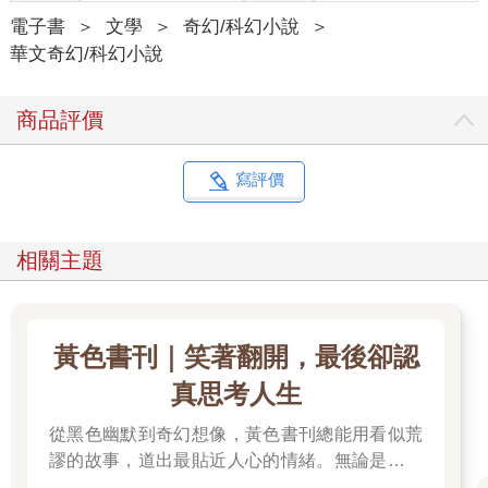
地球生命史發展３８億年來，絕無僅有的嶄新里程碑？
筆者是生命科系出身的，一直以來也對萬物的演化著迷，而現在
電子書
＞
文學
＞
奇幻/科幻小說
＞
地球這個迷人的當下，或許就是人類文明真真實實的「Monolith」
華文奇幻/科幻小說
時刻。
商品評價
人類已經是地球上最強勢的頂級掠食者，但我們人類的歷史上仍
然伴隨著自然資源變動所帶來的各種衝擊，可以說人類數萬年的
歷史，就是一部災禍、饑荒、疫病與戰爭的歷史。生靈塗炭的亂
寫評價
世才是歷史常態，現今世界上多數地方的承平與富庶，是地球上
前所未見的榮景。
相關主題
但儘管人類文明已經發展至此，世界上絕大多數的人們，仍然無
法擺脫與生俱來的宿命—我們仍然需要艱辛勞動、才能夠維持自
己的存活。在太古那是狩獵，新石器時代以後那是農耕或放牧，
進入現代後、則轉化為我們很熟悉的「上班」—無論如何，我們
黃色書刊｜笑著翻開，最後卻認
之中的99％仍需要「勞動」，才能勉強求生。
真思考人生
而AI的出現，讓人類終於有機會從「終身勞動」的宿命裡解放出
來，而其中的一個可能性，就是無條件基本收入（Unconditional
從黑色幽默到奇幻想像，黃色書刊總能用看似荒
Basic Income,ＵＢＩ）
謬的故事，道出最貼近人心的情緒。無論是人生
的迷惘、成長的掙扎，或是生活裡那些哭笑不得