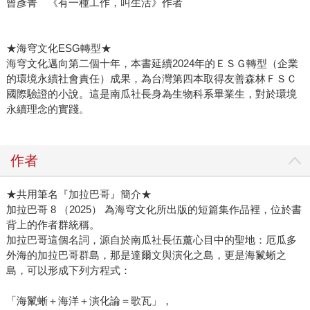
曾彥菁 《有一種工作，叫生活》作者
★海穹文化ESG轉型★
海穹文化邁向第二個十年，本書延續2024年的ＥＳＧ轉型（企業
的環境永續社會責任）成果，為台灣第四本取得友善森林ＦＳＣ
國際驗證的小說。這是南瓜社長身為生物科系畢業生，對於環境
永續理念的實踐。
作者
★共用筆名『加拉巴哥』簡介★
加拉巴哥 8 （2025） 為海穹文化所出版的短篇集作品裡，位於書
背上的作者群統稱。
加拉巴哥這個名詞，源自於南瓜社長伍薰心目中的聖地：厄瓜多
外海的加拉巴哥群島，那是達爾文與演化之島，更是海鬣蜥之
島，可以形成下列方程式：
「海鬣蜥＋海洋＋演化論＝歌瓦」，