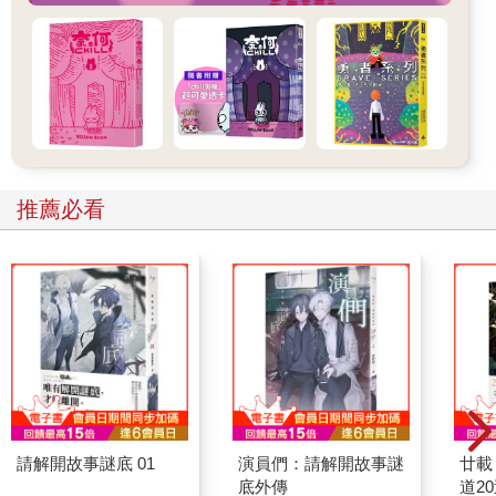
推薦序｜不妨試想，如果人生就是場遊戲？
李品逸 （台灣無條件基本收入協會 常務理事）
你喜歡玩遊戲嗎？我從小就是熱愛線上遊戲的孩子，因為那個世
界有著太多的可能性，讓人深深著迷。
想必大家都聽過所謂「人生如戲」，但比起用戲劇來形容人生的
推薦必看
無常和高低起伏，我更喜歡把人生比喻為遊戲，一款有著豐富的
人設、完整的故事背景、擬真的 NPC 角色，搭配各式關卡、故事
線、無數大小任務的 MMORPG。甚至，虛擬和現實的界線，早
已隨著科技發展而愈加模糊了。
當虛擬世界越來越接近現實，是否正代表我們現在所身處的現實
世界，更可能是個虛擬實境？
確實，我們的現實存在著許多相似於遊戲的最高權限設定。好比
宇宙速度極限被定義為光速，但宇宙膨脹速度卻又快於光速，即
請解開故事謎底 01
演員們：請解開故事謎
廿載
便那漫天星辰確保人類對於宇宙有著無限的好奇，卻又註定永遠
底外傳
道2
離不開這宇宙；我們稱之為物理、科學。從古至今，但凡出現文