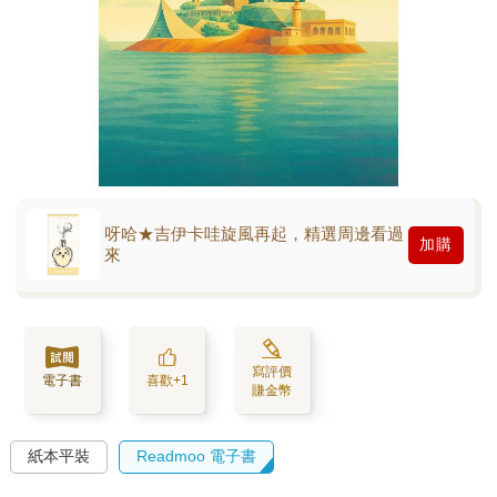
呀哈★吉伊卡哇旋風再起，精選周邊看過
加購
來
寫評價
電子書
喜歡+1
賺金幣
紙本平裝
Readmoo 電子書