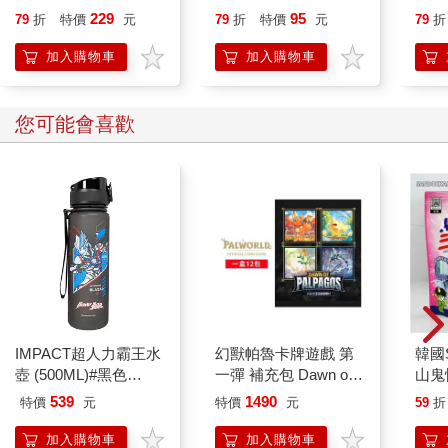
229
95
79
折
特價
元
79
折
特價
元
79
折
明的社會就有著信仰，雖然不知最早從何聽來，我們發自本能地
對於未知的力量感到敬畏，有些人終其一生都帶著疑問，但仍會
加入購物車
加入購物車
選擇寧可信其有；我們稱之為宗教、神學。
那些現代文明無法解釋的世界奇觀，會不會就只是遊戲趕上線的
您可能會喜歡
Bug？數不勝數的星座、八字、命盤、面相、占星、預言……是
否像極了各式關卡 NPC 的遊戲故事線提示；當然，作為玩家的我
們可以不予理會，但若是參考起來，又真的有機會提升遊戲體
驗。怪不得許多人說，科學的終點是玄學。
再拉遠一些，當我們離開世界的那秒，也許不過是在一個沉睡艙
中醒來，後腦連接著亂中有序的線路，全身穿戴著高科技裝置作
為我們意念上的受器和動器，眼前出現全息投影，回顧著我們在
這款《The Earth》的遊戲世界裡，花了一百年都幹了些什麼。然
後，這一百年的「表現」會決定我們下一次登入遊戲時可以抽中
頂配角色的機率。這就不是傳說中的輪迴嗎？
IMPACT超人力霸王水
幻獸帕魯卡牌遊戲 第
韓國S
壺 (500ML)#黑色
一彈 補充包 Dawn of
山鬼
當然可以大開腦洞地繼續想下去，但或許「真相」並不那麼重
IMUTB01BK
Palpagos（日文版一
450
539
1490
特價
元
特價
元
59
折
盒）
要，畢竟我們大概率也無從知道。真正重要的是當你認知到人生
可能就是款遊戲，你還會願意繼續現在的生活模式嗎？日復一日
加入購物車
加入購物車