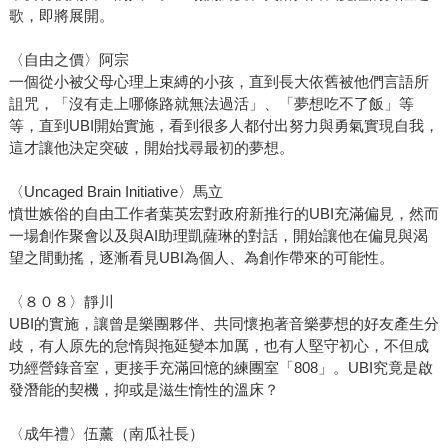
歌，即將展開。
〈自由之價〉阿宗
一個從小被父母心理上束縛的小孩，直到長大依舊被他們言語所
詛咒，「沒有走上哪條路就無法過活」、「夢想吃不了飯」等
等，直到UBI開始實施，看到很多人都付出努力與勇氣實現自我，
這才讓他決定突破，開始找尋最初的夢想。
〈Uncaged Brain Initiative〉馬立
憤世嫉俗的自由工作者葉英宏對政府新推行的UBI充滿偏見，然而
一場創作聚會以及與AI助理凱薩琳的對話，開始讓他在偏見與渴
望之間動搖，逐漸看見UBI為個人、為創作帶來的可能性。
〈８０８〉靜川
UBI的實施，讓曾是樂團夥伴、共同懷抱著音樂夢想的好友產生分
歧，有人原先的怠惰與拖延變本加厲，也有人堅守初心，不但成
功經營錄音室，更接手充滿回憶的練團室「808」。UBI究竟是啟
發潛能的契機，抑或是滋生惰性的溫床？
〈成年禮〉伍薰（南瓜社長）