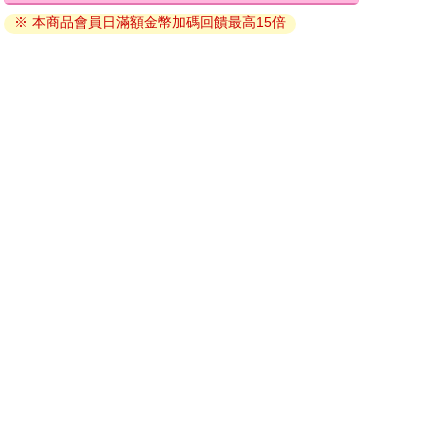
性，並不是因為我有多特別，只是因為我至少不用擔心失去住
※ 本商品會員日滿額金幣加碼回饋最高15倍
因版權保護，您在金石堂所購買的電子書僅能以金石堂專屬
所、不必擔心溫飽。
的閱讀軟體開啟閱讀，無法以其他閱讀器或直接下載檔案。
依據「消費者保護法」第19條及行政院消費者保護處公告之
同年，我加入UBI Taiwan 推動基本收入倡議，起心動念只是認為
「通訊交易解除權合理例外情事適用準則」，非以有形媒介
許多人不一定像自己有機會做出如此任性的選擇，被迫讓生存焦
提供之數位內容或一經提供即為完成之線上服務，經消費者
慮推動著年復一年，想說找個同溫層，讓工作職涯以外的第二人
事先同意始提供。（如：電子書、電子雜誌、下載版軟體、
格偶爾出來放風，雜亂地聊聊理想、恣意地妄議狂言一番，沒想
虛擬商品…等），
不受「網購服務需提供七日鑑賞期」的限
到就這樣邁入第六年，也成了協會的常務理事。
制
。為維護您的權益，建議您先使用「試閱」功能後再付款
購買。
因為我相信，基本收入是這個世代很重要的題目，在總體生產力
指數性成長的大背景下，給予人們最基本的生活保障，提供韌性
去面對生命的無常和不如意，讓更多人有機會、有選擇，願意任
性地換上玩家的身分，專注於如何在生活中創造故事、體驗遊
戲。
作為玩家的我，對於攻略、捷徑沒什麼興趣，不是很在意埋頭刷
怪、升等轉職，也不太幻想有天課金封頂、炫富徵婆。我不想從
沉睡艙起來後，只能和朋友炫耀我最後一張名片的職稱、在哪買
了房子、開什麼車子。我想去做些老了還值得說嘴的酷玩意，我
想要好好地玩遊戲，好好放大這段旅程的故事和體驗，而我所追