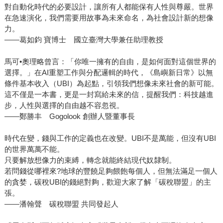
對自動化時代的必要設計，讓所有人都能保有人性與尊嚴。世界
在急速演化，我們需要用故事為未來命名，為社會設計新的想像
力。
——葛如鈞 寶博士 國立臺灣大學兼任助理教授
馬可•奧理略曾言：「你唯一擁有的自由，是如何面對這個世界的
選擇。」在AI重塑工作與分配邏輯的時代，《島嶼新日常》以無
條件基本收入（UBI）為起點，引領我們想像未來社會的新可能。
這不僅是一本書，更是一封寫給未來的信，提醒我們：科技越進
步，人性與選擇的自由越不容忽視。
——鄭勝丰 Gogolook 創辦人暨董事長
時代在變，錢與工作的定義也在改變。UBI不是萬能，但沒有UBI
的世界萬萬不能。
只要解放想像力的束縛，轉念就能終結現代奴隸制。
若問錢從哪裡來?地球的豐饒足夠餵飽每個人，但無法滿足一個人
的貪婪，碳稅UBI的錢絕對夠，歡迎大家了解「碳稅聯盟」的主
張。
——潘翰聲 碳稅聯盟 共同發起人