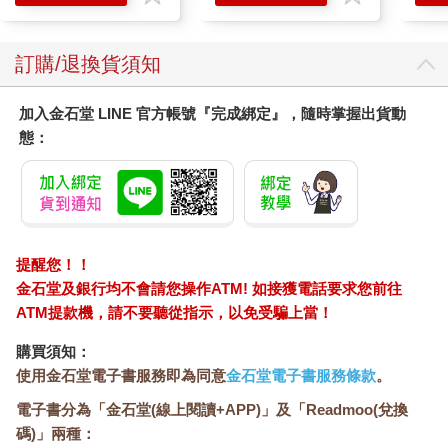
的工作、社交、不知所謂的忙活？轉念之間，你的人生「目的」
是否會就此發生了改變？如果會的話，為何不從現在開始，換上
「玩家」的身分，重新為了生活而去生活。
訂購/退換貨須知
試想，人為什麼要玩遊戲？肯定是因為遊戲比現實要更好玩，甚
加入金石堂 LINE 官方帳號『完成綁定』，隨時掌握出貨動
至不得不說，《The Earth》絕對是款 3A 巨作。 所以身在遊戲中
態：
的我們都是非常幸運的，尤其抽中台灣，要知道以全球新生兒數
量來說，出生在台灣可是極度稀有的千分之一。
想像在我正式登入遊戲前，旁白應該是這麼說的……
「您在《The Earth》前生表現良好，創世神賦予您篩選今世角色
提醒您！！
的權利，請從以下 200 餘個國家選項中，篩選您理想中的 10 個
金石堂及銀行均不會請您操作ATM! 如接獲電話要求您前往
出生地，並點擊命運輪盤。」
ATM提款機，請不要聽從指示，以免受騙上當！
「恭喜您正式獲得台灣 Taiwan 公民身分！台灣是個小島，有人讚
購買須知：
嘆她的美而稱其為 Formosa，有人因戰略價值把台灣比喻為永不
使用金石堂電子書服務即為同意
金石堂電子書服務條款
。
沉默的航空母艦。在您誕生的西元 1995 年，台灣實施了全民健康
保險制度，李登輝總統在美國和中華民國政權斷交後首次時任元
電子書分為「金石堂(線上閱讀+APP)」及「Readmoo(兌換
首出訪美國，逐步奠定下民主化發展的基石，歷史巨輪在時空的
碼)」兩種：