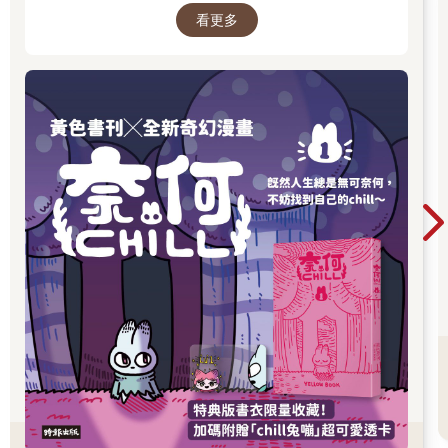
因緣際會下，在二〇二四年中旬，我結識了台灣無條件基本收入
看更多
的瞬間，都在他的筆下化成令人會心一笑、又忍
協會（UBI Taiwan）常務理事品逸，記得就在暢談半小時後，我
不住深思的作品。最新長篇《奈何chill》以中年
便已經察覺出ＵＢＩ這個題材的前瞻性與實驗性。而海穹文化的
男子變成兔子的異世界冒險，開啟全新故事篇
理念，就是永遠站在台灣原創奇幻、科幻類型的最前線，挑戰各
章，更推出限量書衣版值得收藏。無論是第一次
種嶄新的可能性。
認識黃色書刊，或想一次補齊歷年代表作，這裡
都是走進黃色書刊漫畫世界的最佳入口。
是以，由UBI Taiwan提供專業諮詢，海穹文化號召台灣第一線科
幻創作者共襄盛舉，每位創作者都能描繪自己想像中截然不同的
ＵＢＩ社會制度與故事，以各自的敘事，集結成這本多重宇宙科
幻合輯《島嶼新日常：無條件收入制的台灣想像》。
取名「島嶼新日常」，是因為我們相信，在實施ＵＢＩ之後，台
灣這座島嶼的生活，將呈現一種與現在截然不同，更為鮮活、舒
適、更能自我實現的嶄新日常，屆時所謂的「努力」，也將被賦
予截然不同的定義。
僅將這本《島嶼新日常》，獻給迄今仍在我們土地上辛勤耕耘的
勞動者。
願我們都能從掙扎勞動度日的人類宿命裡解放。