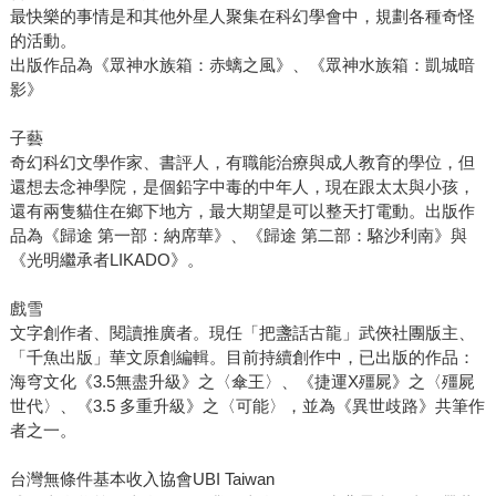
最快樂的事情是和其他外星人聚集在科幻學會中，規劃各種奇怪
的活動。
出版作品為《眾神水族箱：赤螭之風》、《眾神水族箱：凱城暗
影》
子藝
奇幻科幻文學作家、書評人，有職能治療與成人教育的學位，但
還想去念神學院，是個鉛字中毒的中年人，現在跟太太與小孩，
還有兩隻貓住在鄉下地方，最大期望是可以整天打電動。出版作
品為《歸途 第一部：納席華》、《歸途 第二部：駱沙利南》與
《光明繼承者LIKADO》。
戲雪
文字創作者、閱讀推廣者。現任「把盞話古龍」武俠社團版主、
「千魚出版」華文原創編輯。目前持續創作中，已出版的作品：
海穹文化《3.5無盡升級》之〈傘王〉、《捷運X殭屍》之〈殭屍
世代〉、《3.5 多重升級》之〈可能〉，並為《異世歧路》共筆作
者之一。
台灣無條件基本收入協會UBI Taiwan