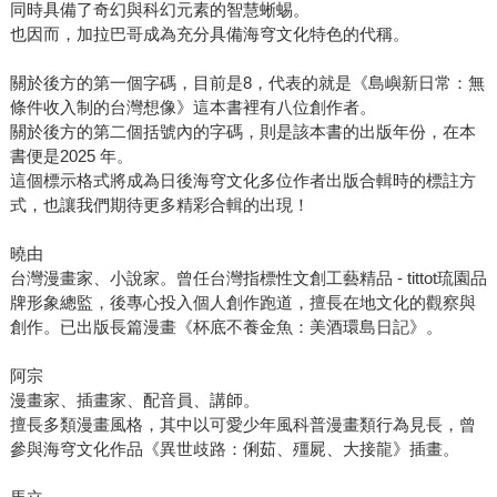
同時具備了奇幻與科幻元素的智慧蜥蜴。
也因而，加拉巴哥成為充分具備海穹文化特色的代稱。
關於後方的第一個字碼，目前是8，代表的就是《島嶼新日常：無
條件收入制的台灣想像》這本書裡有八位創作者。
關於後方的第二個括號內的字碼，則是該本書的出版年份，在本
書便是2025 年。
這個標示格式將成為日後海穹文化多位作者出版合輯時的標註方
式，也讓我們期待更多精彩合輯的出現！
曉由
台灣漫畫家、小說家。曾任台灣指標性文創工藝精品 - tittot琉園品
牌形象總監，後專心投入個人創作跑道，擅長在地文化的觀察與
創作。已出版長篇漫畫《杯底不養金魚：美酒環島日記》。
阿宗
漫畫家、插畫家、配音員、講師。
擅長多類漫畫風格，其中以可愛少年風科普漫畫類行為見長，曾
參與海穹文化作品《異世歧路：俐茹、殭屍、大接龍》插畫。