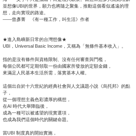
並想像UBI的世界，願力也將隨之聚集，推動這個看似遙遠的理
想，走向實現的路途。
——曾彥菁 《有一種工作，叫生活》作者
★進入島嶼新日常的台灣想像★
UBI，Universal Basic Income，又稱為「無條件基本收入」。
指的是沒有條件與資格限制、沒有任何審查與門檻，
每個公民都可定期領取一份由國家所發放的定額金錢，
來滿足人民基本生活所需，落實基本人權。
這個出自於十六世紀的經典社會與人文議題小說《烏托邦》的點
子，
從一個理想主義色彩濃厚的構想，
在AI 時代大舉降臨後，
成為一種可以被遙望的現實選項，
也成為我們這個時代的關鍵命題。
當UBI 制度真的開始實施，