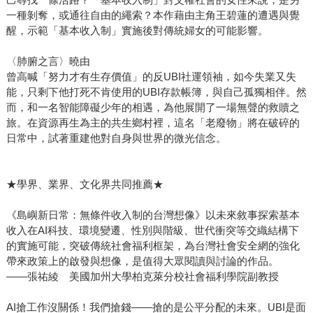
一種剝奪，或通往自由的繩索？本作藉由主角王碧蓮的遭遇與覺
醒，示範「基本收入制」實施後對傳統婦女的可能影響。
〈肺腑之言〉曉由
曾高喊「努力才有生存價值」的反UBI社運領袖，如今失業又失
能，只剩下他打死不肯使用的UBI存款帳簿，與自己孤獨相伴。然
而，和一名智能障礙少年的相遇，為他展開了一場無聲的救贖之
旅。在資源再生為主的共生鄉村裡，這名「老廢物」將在破碎的
日常中，試著重建他對自身與世界的微光信念。
★學界、業界、文化界共同推薦★
《島嶼新日常：無條件收入制的台灣想像》以未來敘事探索基本
收入在AI科技、環境變遷、性別與階級、世代衝突等交織結構下
的實施可能，突破傳統社會福利框架，為台灣社會安全網的強化
帶來政策上的啟發與想像，是值得大眾閱讀與討論的作品。
——張祐綾 美國加州大學柏克萊分校社會福利學院副教授
AI搶工作沒關係！我們搶錢——搶的是公平分配的未來。UBI是面