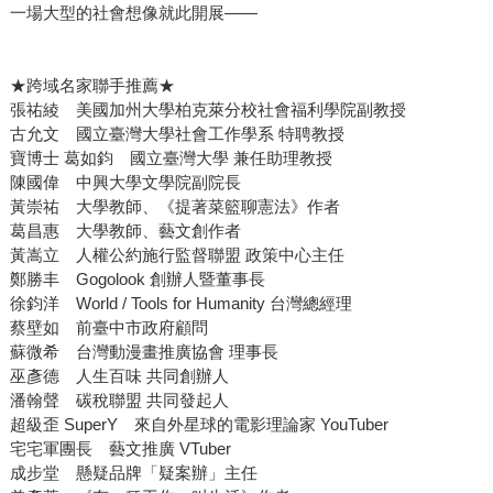
一場大型的社會想像就此開展——
★跨域名家聯手推薦★
張祐綾 美國加州大學柏克萊分校社會福利學院副教授
古允文 國立臺灣大學社會工作學系 特聘教授
寶博士 葛如鈞 國立臺灣大學 兼任助理教授
陳國偉 中興大學文學院副院長
黃崇祐 大學教師、《提著菜籃聊憲法》作者
葛昌惠 大學教師、藝文創作者
黃嵩立 人權公約施行監督聯盟 政策中心主任
鄭勝丰 Gogolook 創辦人暨董事長
徐鈞洋 World / Tools for Humanity 台灣總經理
蔡壁如 前臺中市政府顧問
蘇微希 台灣動漫畫推廣協會 理事長
巫彥德 人生百味 共同創辦人
潘翰聲 碳稅聯盟 共同發起人
超級歪 SuperY 來自外星球的電影理論家 YouTuber
宅宅軍團長 藝文推廣 VTuber
成步堂 懸疑品牌「疑案辦」主任