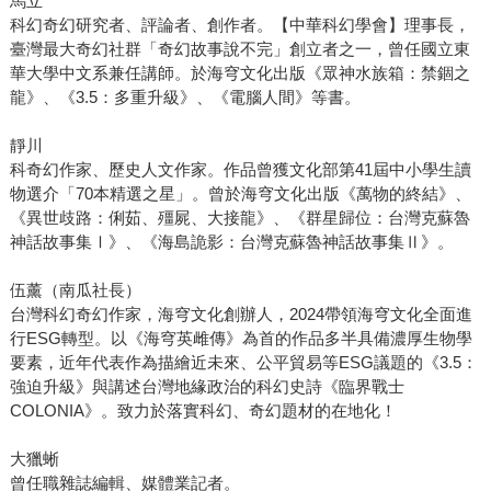
馬立
科幻奇幻研究者、評論者、創作者。【中華科幻學會】理事長，
臺灣最大奇幻社群「奇幻故事說不完」創立者之一，曾任國立東
華大學中文系兼任講師。於海穹文化出版《眾神水族箱：禁錮之
龍》、《3.5：多重升級》、《電腦人間》等書。
靜川
科奇幻作家、歷史人文作家。作品曾獲文化部第41屆中小學生讀
物選介「70本精選之星」。曾於海穹文化出版《萬物的終結》、
《異世歧路：俐茹、殭屍、大接龍》、《群星歸位：台灣克蘇魯
神話故事集Ⅰ》、《海島詭影：台灣克蘇魯神話故事集Ⅱ》。
伍薰（南瓜社長）
台灣科幻奇幻作家，海穹文化創辦人，2024帶領海穹文化全面進
行ESG轉型。以《海穹英雌傳》為首的作品多半具備濃厚生物學
要素，近年代表作為描繪近未來、公平貿易等ESG議題的《3.5：
強迫升級》與講述台灣地緣政治的科幻史詩《臨界戰士
COLONIA》。致力於落實科幻、奇幻題材的在地化！
大獵蜥
曾任職雜誌編輯、媒體業記者。