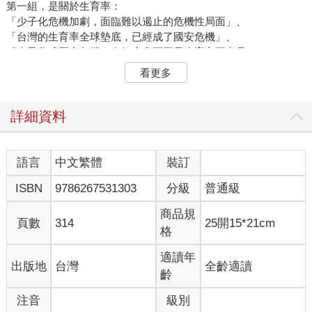
第一組，是關於生育率：
「少子化危機加劇，面臨難以遏止的危機性局面」、
「台灣的生育率全球墊底，已經成了國安危機」、
「少子化成國安危機，有無房產不再是生育主要考量」。
看更多
第二組則伴隨著二〇二二年下半AI密切進入人類生活領域，成為
新聞頭條：
「AI取代人力成真？學者說不嚴重，他卻預言5年內將爆失業
詳細資料
潮」、
「生成式AI＋人形機器人雙重夾殺！最易被淘汰工作討論度
TOP10」。
語言
中文繁體
裝訂
ISBN
9786267531303
分級
普通級
這些新聞標題刺激著我們大腦，引發我們的憂慮，而新聞所報導
的也確實是不可避免的現實。然而，這看似內憂外患的兩組危
商品規
機，看在筆者這類的科幻創作者眼裡，卻恰好是彼此的解方—我
頁數
314
25開15*21cm
格
們為什麼不讓AI與機器人，來彌補少子化帶來的勞動力短缺、集
中資源在每一位降生的少量後裔？
適讀年
出版地
台灣
全齡適讀
齡
AI與機器人在方方面面上都能協助人類提升生活品質已是不爭事
實，那麼，是否人類文明，有可能在此契機的觸發下，豎立一座
注音
級別