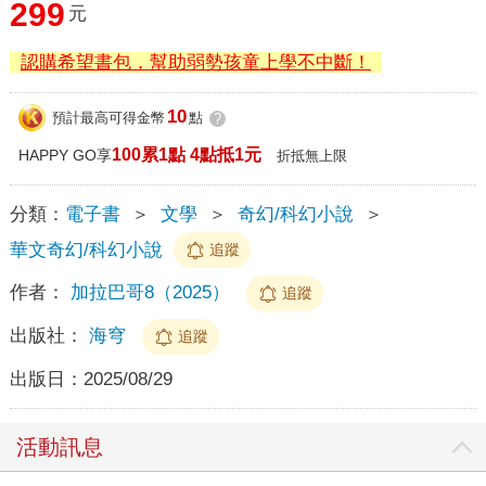
299
元
認購希望書包，幫助弱勢孩童上學不中斷！
10
預計最高可得金幣
點
?
100累1點 4點抵1元
HAPPY GO享
折抵無上限
分類：
電子書
＞
文學
＞
奇幻/科幻小說
＞
華文奇幻/科幻小說
追蹤
作者：
加拉巴哥8（2025）
追蹤
出版社：
海穹
追蹤
出版日：
2025/08/29
活動訊息