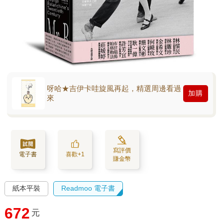
呀哈★吉伊卡哇旋風再起，精選周邊看過
加購
來
寫評價
電子書
喜歡+1
賺金幣
紙本平裝
Readmoo 電子書
672
元