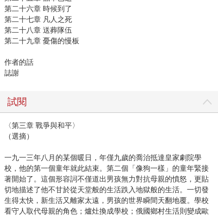
第二十六章 時候到了
第二十七章 凡人之死
第二十八章 送葬隊伍
第二十九章 憂傷的慢板
作者的話
誌謝
試閱
〈第三章 戰爭與和平〉
（選摘）
一九一三年八月的某個暖日，年僅九歲的喬治抵達皇家劇院學
校，他的第一個童年就此結束。第二個「像狗一樣」的童年緊接
著開始了。這個形容詞不僅道出男孩無力對抗母親的憤怒，更貼
切地描述了他不甘於從天堂般的生活跌入地獄般的生活。一切發
生得太快，新生活又離家太遠，男孩的世界瞬間天翻地覆。學校
看守人取代母親的角色；爐灶換成學校；俄國鄉村生活則變成歐