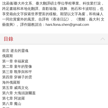
沈函儀∣臺大外文系、臺大翻譯碩士學位學程畢業。科技業打滾，
跨足書籍和本地化翻譯。喜歡瑜珈、跳舞、抱石和卡波耶拉，也
享受藉由文字探索世界豐富的樣貌。期望以文字為窗，和有緣人
一同欣賞窗外的風景。合譯有《香港日記》、《覺醒．義大利 文
藝復興》。譯作賜教請洽：hani.fiona.shen@gmail.com
目錄
前言 逝去的靈魂
俄羅斯
第一章 幸福家庭
第二章 童年的聖像
第三章 戰爭與和平
第四章 穿褲子的雲
海外俄羅斯
第五章 威瑪文化
第六章 大塊頭謝爾蓋
第七章 阿波羅
第八章 魔山