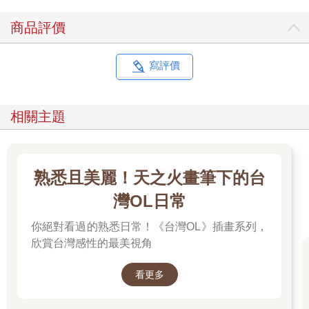
的地毯。和他們的房子一樣，有人說俄羅斯人的精神世界也是分
商品評價
裂的，「真正的」內在俄羅斯靈魂隱藏在歐洲人的外表之下。因
此，若想成為歐洲人，勢必得歷經一場精心策畫的戲劇排演。在
排練場上，所有角色皆須反覆排練、練習背誦臺詞，並熟記舞步
寫評價
和走位。精彩的芭蕾舞劇和各式表演就建立在這種「成為歐洲
人」的意識上，成為奠定俄羅斯宮廷生活的基石。芭蕾舞於是成
為一種儀式性的工具。俄羅斯人透過反覆排演，實現對異國文化
相關主題
的追求與幻想，企圖讓歐洲文化淩駕於自身傳統，最終達到支配
眾人生活的目的。
在宮廷的背後，或者說在其核心中，還隱藏著一個更深層、冷酷
的事實。喬治也被迫學著接受這件事，亦即農奴制和「農奴芭蕾
熟悉且美麗！天之火畫筆下的台
舞者」的特殊制度。十八世紀末，凱瑟琳大帝解除了貴族在宮廷
中的職責，許多貴族於是返回奢華的鄉間莊園，開始在莊園中複
灣OL日常
製這個戲劇性的宮廷階級制，還玩起假扮歐洲人的遊戲。莊園的
你絕對看過的熟悉日常！《台灣OL》插畫系列，
主人扮演沙皇，農奴則飾演朝臣。主人不遺餘力地訓練這些農
奴，讓他們適應陌生的新角色，甚至引入歐洲芭蕾舞大師、歌唱
欣賞台灣感性的最美視角
指導員、音樂家和詩人來教導年輕的農奴女孩扮演國王的朝臣。
經訓練後，這些農奴芭蕾舞者得以參加各種舞會和儀式活動，猶
看更多
如主人佩戴的飾品。
藝術與性之間的界限薄如蟬翼，農奴芭蕾舞者（其中許多是訓練