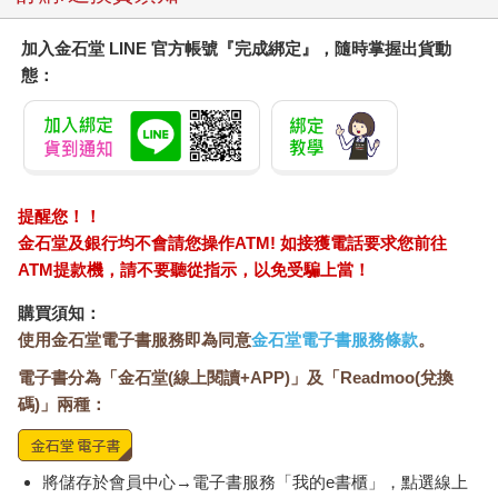
一九一三年八月的某個暖日，喬治剛剪了頭髮並穿上制服，焦急
地等候如何開始新生活的指示。而僅僅一年後，沙皇就站在冬宮
加入金石堂 LINE 官方帳號『完成綁定』，隨時掌握出貨動
的陽臺上，低頭看著跪在地上舉著聖像和宗教旗幟的人民，宣布
態：
俄國開戰。四年後，列寧就站在另一個陽臺上，這次是在芭蕾舞
女演員克謝辛斯卡婭的家裡。他在憤怒的民眾面前宣布革命揭開
序幕。列寧將臭名昭著、當時已遭洗劫一空的金色瑪蒂達宅邸做
為其總部。此舉無疑撼動了宮廷的權威，同時深深影響小喬治．
巴蘭欽瓦澤現在所屬的宮廷世界。
提醒您！！
學校裡的生活似乎變動不大。喬治多年來每天都穿同樣的制服，
金石堂及銀行均不會請您操作ATM! 如接獲電話要求您前往
甚至在開戰後的壓抑生活中也是如此著裝：褶皺整齊的軍裝式黑
ATM提款機，請不要聽從指示，以免受騙上當！
褲、修身白襯衫、領子上有里拉琴徽的淺藍色夾克，配上一頂圓
形、硬邊、軍校生式樣的帽子。這種制服設計是為了讓男孩能夠
購買須知：
站得筆直、走得穩且到位。上述是日常生活的服裝，而跳舞的服
使用金石堂電子書服務即為同意
金石堂電子書服務條款
。
裝則不同。他們會穿一種極簡且暴露的短褲，長度至膝蓋以上，
電子書分為「金石堂(線上閱讀+APP)」及「Readmoo(兌換
再配上統一的純色合身襯衫、襪子和白色芭蕾舞鞋。這一身是男
舞者的標準配備。女生則住在一樓，她們穿著矢車菊藍長裙、端
碼)」兩種：
莊的白色披肩和黑色圍裙，而熨燙過的白色圍裙會留到週日才
穿。走讀生則身著雜棕色的衣服。年紀較小的女孩會在背上紮一
條辮子，並稱學姊為「女神」；年紀較大的女孩可以紮兩條辮
將儲存於會員中心→電子書服務「我的e書櫃」，點選線上