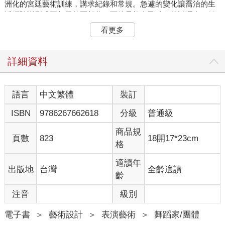
洲化的宮廷藝術訓練，講求紀錄和常規。急遽的變化讓喬治的生
活經驗斷裂成不相干的兩部分，而他只能自己默默嘗試理出一絲
頭緒。
看更多
在當時，有兩個現實因素左右著喬治所處的世界局勢，並對芭蕾
舞者的職涯發展影響深遠。隨著日子一天天過去，他逐漸發現這
兩個因素的真面目，亦即皇朝和戰爭。皇朝奠定了俄羅斯芭蕾舞
詳細資料
發展的基礎藍圖，而所有在宮廷中長大的人，都會不由自主地參
與到這段奇特的歷史。一切始於彼得大帝雄心勃勃的歐洲化計
畫，該計畫率先將法國和義大利的芭蕾舞引入俄羅斯。這不僅是
語言
中文繁體
裝訂
文化借鑒，更是一項規模宏大、極具野心的大規模人性工程，直
ISBN
9786267662618
分級
普通級
到布爾什維克革命（又稱十月革命）才被推翻，終結把俄羅斯人
變成歐洲人的行動。在彼得大帝及其繼任者的統治下，制服、軍
商品規
階、聖彼得堡的建築風格、食物、手勢、禮儀和語言皆來自異國
頁數
823
18開17*23cm
格
的歐洲文化。從那時起，沙皇開始有迎娶外國公主的慣例，例如
尼古拉二世的妻子既是德國人，同時也是英國維多利亞女王的孫
適讀年
出版地
台灣
全齡適讀
女。此外，直到革命前夕，宮廷的通用語言一直是法語。芭蕾舞
齡
屬於這項歐洲化計畫的一環，其根源於義大利和法國，長期用於
訓練歐洲貴族的禮儀、儀態和手勢。
注音
級別
然而，俄羅斯人的內在本質並未消失。在最奢華的歐式住宅中，
即便屋裡擺滿進口大理石、精美的藝術品和水晶吊燈，往往還會
電子書
＞
藝術設計
＞
表演藝術
＞
舞蹈家/團體
設置一個充滿俄式風情的小天地，有著溫暖的爐火、茶炊和舒適