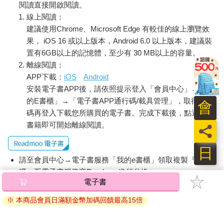
子，並將披肩疊成大三角形後，不慌不忙地披在背上，以特別彰
閱讀直接開啟閱讀。
顯自己的身分。低年級的女孩在跳舞時會穿著有襯裙的灰色及膝
線上閱讀：
連衣裙，高年級的女孩則穿著粉紅色連衣裙，只有少數班上表現
建議使用Chrome、Microsoft Edge 有較佳的線上瀏覽效
最傑出的女孩，才能穿上夢寐以求的純白連衣裙。顏色越純代表
果， iOS 16 或以上版本，Android 6.0 以上版本，建議裝
達到美德標準越高。女孩們都統一穿著乾淨的粉紅色棉質長襪，
置有6GB以上的記憶體，至少有 30 MB以上的容量。
在臀部處用鬆緊帶束起，秀髮整齊地向後紮成低髮髻，芭蕾舞鞋
離線閱讀：
上的絲帶在腳踝處繞二或三圈，然後整齊地塞進鞋裡，有點像希
APP下載：
iOS
Android
臘涼鞋。
安裝電子書APP後，請依照提示登入「會員中心」→「我
正如同對年輕舞者的嚴謹規範，對朝臣的規範同樣嚴格和詳細。
每個人在宮廷裡都必須身著制服，或至少須根據位階治裝。舉凡
的E書櫃」→「電子書APP通行碼/載具管理」，取得通行
會
刺繡圖案、裙子和裙襬的長度、剪裁、布料、顏色都有嚴格的規
碼再登入下載您所購買的電子書。完成下載後，點選任一
定。位階的變化意味著更換制服，就像劇院街那些模仿朝臣的孩
書籍即可開始離線閱讀。
員
子們一樣，朝臣會透過不同顏色表示位階的晉升：從白褲變成黑
褲，紅絲帶則變成藍絲帶，而銀線會變成金線。尼古拉二世甚至
日
下令將男子的軍裝和舞會制服分開，且跳舞時須卸下武器以免顯
請至會員中心→電子書服務「我的e書櫃」領取複製『兌換
得格格不入。不僅是服裝，姿態、語言、座位，連在官方場合的
碼』至電子書服務商Readmoo進行兌換。
席位都經過精心規劃和安排。
電子書
喬治以一系列的紀律為一天的行程揭開序幕。天剛濛濛亮時，學
退換貨須知：
校管理員在敲響了鐘後，一陣響亮的鐘聲會傳遍學校，他們接著
※ 本商品會員日滿額金幣加碼回饋最高15倍
因版權保護，您在金石堂所購買的電子書僅能以金石堂專屬
在宿舍裡走來走去。孩子們會先在一個巨大的公用黃銅水槽中用
的閱讀軟體開啟閱讀，無法以其他閱讀器或直接下載檔案。
冷水洗漱，再快速穿好衣服。緊接著第二次鐘聲響起，示意孩子