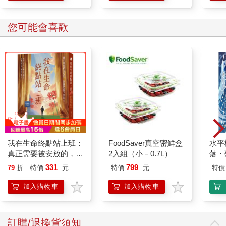
英式印花布，以及掛滿閃閃發光聖像的牆壁。費奧多羅夫
（Feodorov）村位於沙皇村，是沙皇在亞歷山大宮附近所建、一
您可能會喜歡
個如玩具般的俄羅斯小鎮。這個村落是他最喜歡的家庭住所，裡
頭有一座特別設計的新民族主義風格大教堂和一個處於地底的私
人「洞穴教堂。」這裡完全體現了對俄羅斯輝煌過往的戲劇性幻
想，不僅駐守的士兵個個身著十七世紀風格的服裝，連火車站也
是舞臺布景，其莫斯科式的帳篷屋頂讓人聯想到早期的俄羅斯宮
殿。更甚者，尼古拉和皇室成員如鴕鳥般埋首於皇家劇院和芭蕾
舞劇中。正如一位老副官在沙俄政權崩潰前夕對困惑的法國大使
所說，在許多俄羅斯人看來，觀賞表演代表「俄國社會過去的真
實寫照，不僅過去如此，現在、未來也都該如此，充滿秩序、嚴
謹、對稱的社會，處處細節都照顧到。」
我在生命終點站上班：
FoodSaver真空密鮮盒
水平
在尼古拉步步退縮時，他也在不經意間削弱了自己的神聖光環。
真正需要被安放的，其
2入組（小－0.7L）
落・
該光環以兩項名義為基礎，包含他錯誤的民族主義，以及宣稱自
實是留下來的人
己為子民的代表。從一些小事上就可以觀察到這一點。舉例來
331
799
79
折
特價
元
特價
元
特價
說，沙皇的面孔首度印製在全國通行的郵票上，不過也會遭例行
加入購物車
加入購物車
註銷。他甚至允許自己的形像出現在托盤、瓷器、糖果盒和圍巾
等俗氣的紀念品上（不過手帕則被嚴格禁止），這讓一眾審查員
十分不滿。尼古拉也向農奴芭蕾舞者的傳統借鏡，允許男演員在
舞臺上扮演自己，以他們卑微的舞者形象呈現沙皇的威嚴。
訂購/退換貨須知