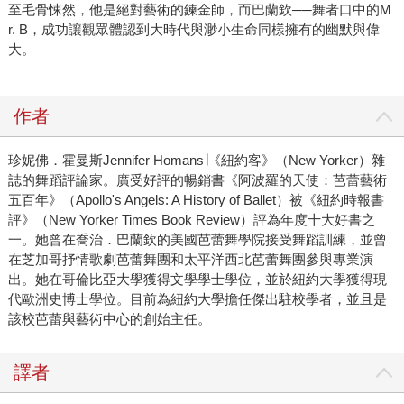
至毛骨悚然，他是絕對藝術的鍊金師，而巴蘭欽──舞者口中的M
r. B，成功讓觀眾體認到大時代與渺小生命同樣擁有的幽默與偉
大。
作者
珍妮佛．霍曼斯Jennifer Homans∣《紐約客》（New Yorker）雜
誌的舞蹈評論家。廣受好評的暢銷書《阿波羅的天使：芭蕾藝術
五百年》（Apollo's Angels: A History of Ballet）被《紐約時報書
評》（New Yorker Times Book Review）評為年度十大好書之
一。她曾在喬治．巴蘭欽的美國芭蕾舞學院接受舞蹈訓練，並曾
在芝加哥抒情歌劇芭蕾舞團和太平洋西北芭蕾舞團參與專業演
出。她在哥倫比亞大學獲得文學學士學位，並於紐約大學獲得現
代歐洲史博士學位。目前為紐約大學擔任傑出駐校學者，並且是
該校芭蕾與藝術中心的創始主任。
譯者