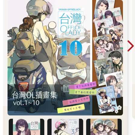
有素、多愁善感的藝術家）往往還充當情婦或私人後宮的一員，
不僅要在裸身或衣著暴露的狀態下表演，偶爾還會用皮鞭當道
具。接受羞辱和抹殺自我都是成為舞者的必備技能。時至十九世
紀中葉，支撐這種放縱行為的封建財政結構已崩潰，許多農奴舞
者因此被賣給皇家劇院。她們在那裡重獲自由，但也付出新的代
價，這次是為沙皇本人提供服務。宮廷負責決定她們的職業（這
位去演戲，那位去跳舞），且服務年資須達十年，以補償培訓支
出。若未經許可，她們無法擅自離開城市或結婚，性剝削仍司空
見慣。在喬治來到劇院學校的數年前，農奴制和這些殘餘陋習已
正式畫下句點，但劇院學校的許多學生和教職員仍出身低微或曾
為農奴，而皇家劇院的管理者則為地位較高的前農奴主人及其後
代。當時芭蕾舞團的領舞瑪蒂達．克謝辛斯卡婭（Matilda
Kschessinskaya）便是延續前朝惡習最臭名昭彰的例子。人們都
稱呼她為「金色瑪蒂達」（Golden Matilda）。其父為波蘭人物舞
蹈的舞者，雖然她出身卑微，但卻長期受皇位繼承人尼古拉的供
養，享受充滿豪宅、珠寶、藝術品和濱海假期的奢華生活方式。
當尼古拉成婚並登基為沙皇後，瑪蒂達就轉為跟著公爵。
這一切都悄悄發生在皇家劇院學校厚厚的石牆內。此學校在這段
歷史中也扮演了某種角色，其起源可追溯至宮廷建立的初期。當
時安娜皇后邀請一位法國的芭蕾舞大師前來教授宮廷侍者的子女