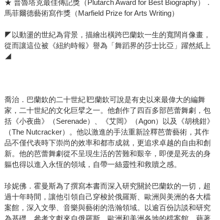
★ 普魯塔克最佳傳記獎（Plutarch Award for Best Biography）．
馬菲爾德藝術寫作獎（Marfield Prize for Arts Writing）
◤以動盪的世紀為背景，描繪出橫跨巴蘭欽一生的寬闊肖像畫，
從而讓這位被《紐約時報》譽為「舞蹈界的莎士比亞」躍然紙上
◢
喬治．巴蘭欽的二十世紀∣巴蘭欽可說是有史以來最偉大的編舞
家，二十世紀的文化巨擘之一。他創作了四百多部芭蕾舞劇，包
括《小夜曲》（Serenade）、《艾岡》（Agon）以及《胡桃鉗》
（The Nutcracker）。他以激進的手法重新詮釋芭蕾藝術，其作
品不僅代表時下崇尚的效率和都市成就，更追求卓越的自由和創
新。他的芭蕾舞劇從不呈現生活的苦難和艱辛，即便是死去的身
軀也得以進入永恆的領域，自帶一絲靈性和救贖之感。
珍妮佛．霍曼斯為了撰寫本書而深入研究關於巴蘭欽的一切，超
過十年時間，讓他引領自己穿梭於俄羅斯、歐洲與美洲的各大檔
案館，深入文學、音樂與藝術的浩瀚領域。以逾百份訪談和研究
為基礎，參考文獻來自俄羅斯、歐洲和美洲各地的檔案館，藉著