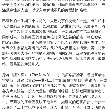
優美高超的藝術性筆法，帶領我們回顧巴蘭欽充滿高低起伏、充
滿戲劇性的人生，以深入瞭解他不凡的舞蹈創作過程。
巴蘭欽的一生與二十世紀的重大歷史事件交織在一起。出生於末
代沙皇統治下的俄羅斯，曾經歷第一次世界大戰、俄國革命、流
亡、第二次世界大戰和冷戰的動盪。身為紐約市立芭蕾舞團的共
同創辦人，他將美國的芭蕾舞推向現代主義的前沿，將它變成一
門流行藝術。一路走來崎嶇顛簸，可以看到他的孤獨和失敗，包
含五次對象都是舞者的婚姻以及和情人們相處的情景。書中彷彿
經驗著他大大小小的病痛和精神崩潰的危機、沉浸在他深厚的音
樂功底和細緻的感受力中，決心於現代舞臺上演出最燦爛、最奇
特、最美麗的舞蹈形式。
身為《紐約客》（The New Yorker）的舞蹈評論家，曾是舞者的
霍曼斯，透過巴蘭欽──堪稱二十世紀最偉大的藝術家視角，完成
此巨著，同時記錄了該時代的風起雲湧。研究過程中，霍曼斯向
各方專家請益，投入大量精力閱讀與聆聽，訪談近兩百位舞者，
分享珍稀日記、照片、家庭錄影與信件，走進他們的記憶與人
生。巴蘭欽的舞者們反映了他自己，如湛光的芭蕾舞步，一步一
步踩亮了二十世紀並使其麗、迷人、壯闊、奇特、狂野，偶爾甚