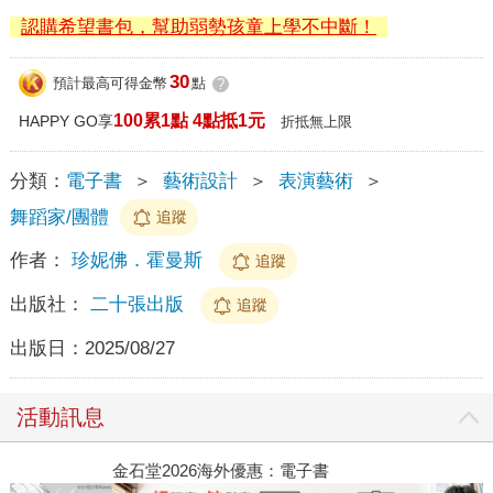
認購希望書包，幫助弱勢孩童上學不中斷！
30
預計最高可得金幣
點
?
100累1點 4點抵1元
HAPPY GO享
折抵無上限
分類：
電子書
＞
藝術設計
＞
表演藝術
＞
舞蹈家/團體
追蹤
作者：
珍妮佛．霍曼斯
追蹤
出版社：
二十張出版
追蹤
出版日：
2025/08/27
活動訊息
金石堂2026海外優惠：電子書