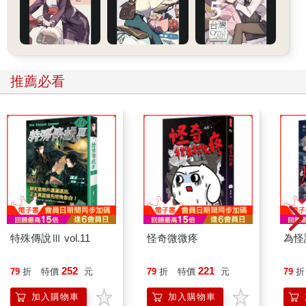
們儀態和舉止，因為這他們能否勝任這個角色的關鍵。同時，安
娜也請芭蕾舞大師為皇家軍校的少年們授課，這正是拒喬治於門
外的精英軍事訓練學校。軍校與芭蕾訓練有著千絲萬縷的關係。
芭蕾最早源於法國和義大利，而從那時起，芭蕾就與軍事藝術並
肩發展，這種搭配也成為宮廷生活的核心特徵。十九世紀初，當
沙皇的建築師在設計羅西街時，也試圖將以石頭為建材的宮殿蓋
推薦必看
在城市中，因此他們決定將皇家劇院學校設立在沃龍佐夫宮
（Vorontsov Palace）的正對面，那裡正是沙皇精英軍事學院的所
在地。軍事與舞蹈分別代表戰爭與和平的藝術，兩者為歷史上的
近親，踏著相同的步伐並採用共同的訓練方法，從不同的面向致
力打造帝國的紀律、階級和專制體制。這就是喬治的新家。
喬治恰好在艱難的時刻來到這所學校。此時，賦予芭蕾舞生命的
皇室正身陷重重危機，沙皇和他的手下忙著在宮殿周圍築起越來
越厚的高牆，以保護搖搖欲墜的帝制。冬宮透過國家暴力無情鎮
壓來自四面八方的罷工、暗殺、爆炸、飢荒和農民起義。尼古拉
二世越來越無法勝任歷史賦予他的角色，顯得十分無能。儘管尼
特殊傳說Ⅲ vol.11
怪奇微微疼
為怪
古拉二世曾在慶祝羅曼諾夫（Romanov）家族統治三百年的奢華
慶典上正式露過面，包括一場精彩的芭蕾舞表演，但除此之外，
252
221
79
折
特價
元
79
折
特價
元
79
折
人們輕易發現沙皇與他聲稱並熱衷於代表的「人民」日漸疏遠。
他退居幕後，成日享受妻子主持的維多利亞式家庭生活，屋內有
加入購物車
加入購物車
塞得鼓起的舒適傢俱、綠色花環、粉紅色絲帶、丁香花、典雅的