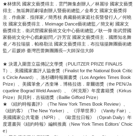
★林懷民 國家文藝獎得主．雲門舞集創辦人／林麗珍 國家文藝獎
得主．無垢舞蹈劇場創辦人暨藝術總監／金希文 國家文藝獎得
主．作曲家．指揮家／簡秀枝 典藏藝術家庭社長暨發行人／何曉
玫 國家文藝獎得主．Meimage Dance藝術總監／簡文彬 國家文
藝獎得主．衛武營國家藝術文化中心藝術總監／耿一偉 衛武營國
家藝術文化中心戲劇顧問／許芳宜 國家文藝獎得主．國際知名舞
者／布拉瑞揚．帕格勒法 國家文藝獎得主．布拉瑞揚舞團藝術總
監／莊媛婷 臺灣芭蕾舞團團長─大師深信大師
★ 決選入圍普立茲傳記文學獎（PULITZER PRIZE FINALIS
T）、美國國家書評人協會獎（Finalist for the National Book Critic
s Circle Award）、洛杉磯時報圖書獎（Los Angeles Times Book
Prize）、美國筆會／杰奎琳．博格拉德．韋爾德獎（the PEN/Ja
cqueline Bograd Weld Award）、《柯克斯》年度書籍獎（Kirkus
Prize）與貝利．吉福德獎（Baillie Gifford Prize）
★ 《紐約時報書評》（The New York Times Book Review）、
《紐約客》（The New Yorker）、《浮華世界》（Vanity Fair）、
美國國家公共電臺（NPR）、《歐普拉日報》（Oprah Daily）年
度選書與《紐約時報》編輯推薦（New York Times Editors' Choic
e）