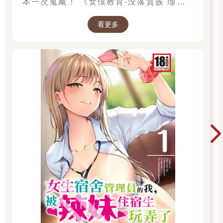
本一次蒐藏！ 《女僕教育-没落貴族 瑠璃川
椿》、《班長的催眠》、《無懈可擊的女上司被
看更多
●得死去活來》等熱門系列作品任君挑選，隨時
開讀無負擔，立即體驗專屬你的紳士閱讀時光！