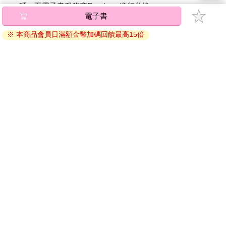
碼』至電子書服務商Readmoo進行兌換。
電子書
退換貨須知：
※ 本商品會員日滿額金幣加碼回饋最高15倍
因版權保護，您在金石堂所購買的電子書僅能以金石堂專屬
的閱讀軟體開啟閱讀，無法以其他閱讀器或直接下載檔案。
依據「消費者保護法」第19條及行政院消費者保護處公告之
「通訊交易解除權合理例外情事適用準則」，非以有形媒介
提供之數位內容或一經提供即為完成之線上服務，經消費者
事先同意始提供。（如：電子書、電子雜誌、下載版軟體、
虛擬商品…等），
不受「網購服務需提供七日鑑賞期」的限
制
。為維護您的權益，建議您先使用「試閱」功能後再付款
購買。