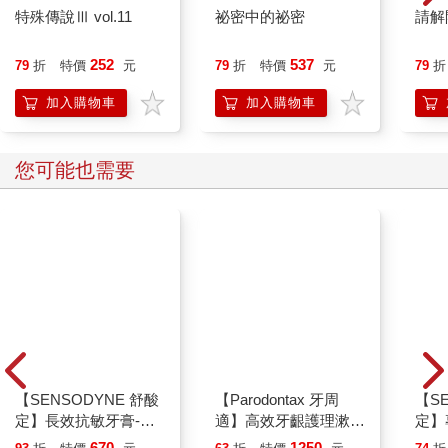
特殊傳說Ⅲ vol.11
祕密中的祕密
請解
252
537
79
折
特價
元
79
折
特價
元
79
折
加入購物車
加入購物車
您可能也需要
【SENSODYNE 舒酸
【Parodontax 牙周
【S
定】長效抗敏牙膏-牙
適】高效牙齦護理漱口
定】
齦護理160gx3入
水-極淨清新500mlx6
膏-亮
670
1250