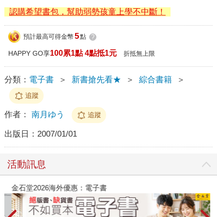
認購希望書包，幫助弱勢孩童上學不中斷！
5
預計最高可得金幣
點
?
100累1點 4點抵1元
HAPPY GO享
折抵無上限
分類：
電子書
＞
新書搶先看★
＞
綜合書籍
＞
追蹤
作者：
南月ゆう
追蹤
出版日：
2007/01/01
活動訊息
金石堂2026海外優惠：電子書