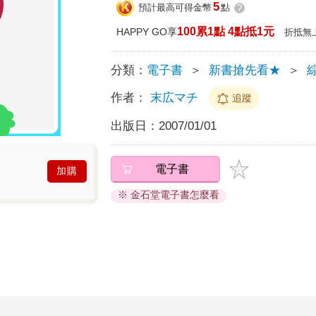
5
預計最高可得金幣
點
?
100累1點 4點抵1元
HAPPY GO享
折抵無
分類：
電子書
＞
新書搶先看★
＞
作者：
末広マチ
追蹤
出版日：
2007/01/01
電子書
加購
※ 金石堂電子書怎麼看