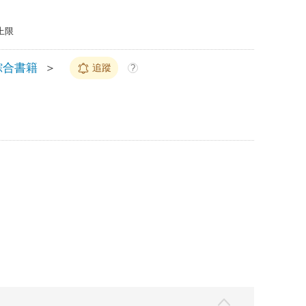
上限
綜合書籍
＞
追蹤
?