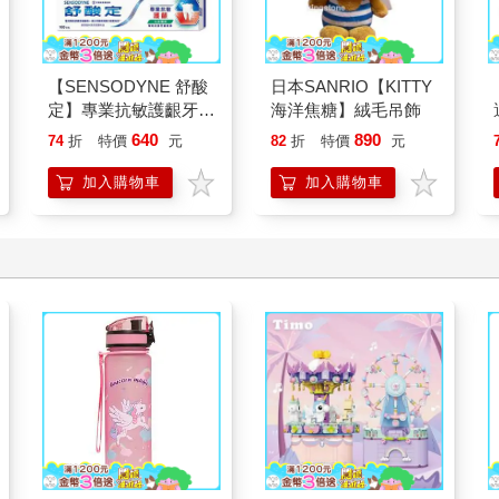
【SENSODYNE 舒酸
日本SANRIO【KITTY
定】專業抗敏護齦牙
海洋焦糖】絨毛吊飾
膏-沁涼薄荷100gx3入
640
890
74
折
特價
元
82
折
特價
元
加入購物車
加入購物車