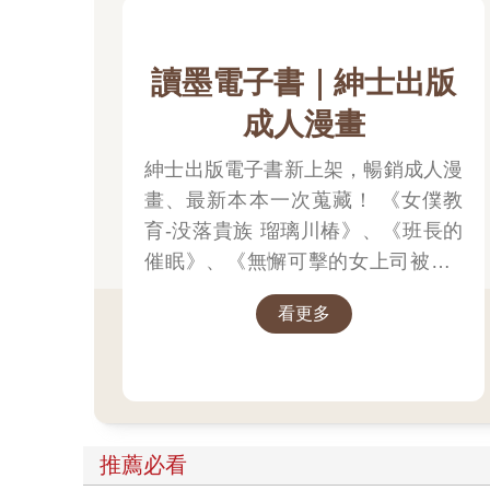
讀墨電子書｜紳士出版
成人漫畫
紳士出版電子書新上架，暢銷成人漫
畫、最新本本一次蒐藏！ 《女僕教
育-没落貴族 瑠璃川椿》、《班長的
催眠》、《無懈可擊的女上司被●得
死去活來》等熱門系列作品任君挑
看更多
選，隨時開讀無負擔，立即體驗專屬
你的紳士閱讀時光！
推薦必看