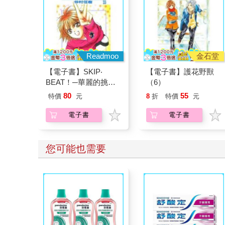
Readmoo
金石堂
【電子書】SKIP‧
【電子書】護花野獸
BEAT！─華麗的挑戰─
（6）
（33）
80
55
特價
元
8
折
特價
元
電子書
電子書
您可能也需要