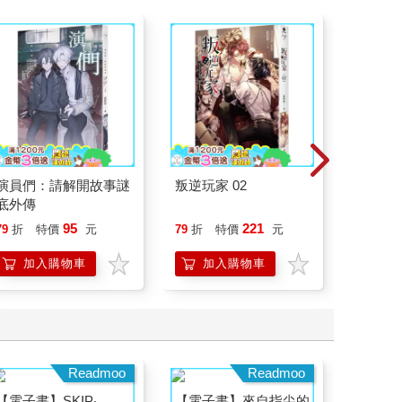
演員們：請解開故事謎
叛逆玩家 02
臺灣漫
底外傳
95
221
79
折
特價
元
79
折
特價
元
79
折
加入購物車
加入購物車
加