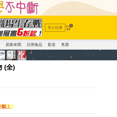
0
登入/註冊
電
居家休閒
日用食品
影音
售票
(全)
中斷！