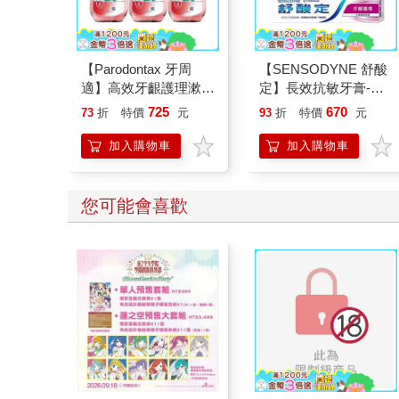
【Parodontax 牙周
【SENSODYNE 舒酸
適】高效牙齦護理漱口
定】長效抗敏牙膏-牙
水-溫和薄荷500mlx3
齦護理160gx3入
725
670
73
折
特價
元
93
折
特價
元
入
加入購物車
加入購物車
您可能會喜歡