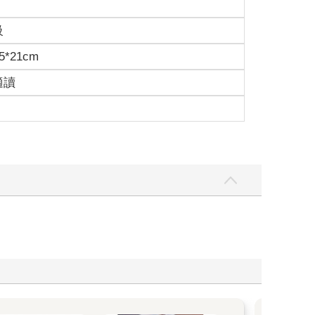
級
5*21cm
適讀