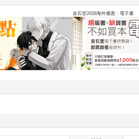
2026金石堂暑假漫博〈你好，我