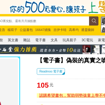
圭吾
楊双子
公益書包
16647續集
吉伊卡哇
高希均
通靈藥師
路邊攤新作
馬斯克
玩具總動員5
超慢跑
館
英文書
雜誌
電子書
文具
玩具親子
3C電玩
家
【電子書】偽裝的真實之吻 
Readmoo 電子書
105
元
認購希望書包，幫助弱勢孩童上學不