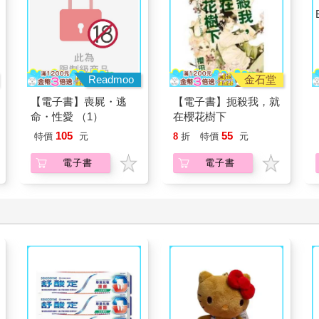
Readmoo
金石堂
【電子書】喪屍・逃
【電子書】扼殺我，就
命・性愛 （1）
在櫻花樹下
105
55
特價
元
8
折
特價
元
電子書
電子書