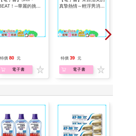
Readmoo
Readmoo
【電子書】SKIP‧
【電子書】來自指尖的
【電子
BEAT！─華麗的挑戰─
真摯熱情～輕浮男消防
小可愛
（31）
員帶著熱烈眼神擁抱我
80
39
特價
元
特價
元
8
折
特
～(第10話)
電子書
電子書