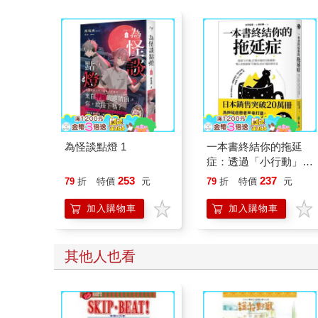
為怪談點燈 1
一本書終結你的拖延
症：透過「小行動」打
開大腦的行動開關，懶
253
237
79
折
特價
元
79
折
特價
元
人也能變身「行動派」
的37個科學方法
加入購物車
加入購物車
其他人也看