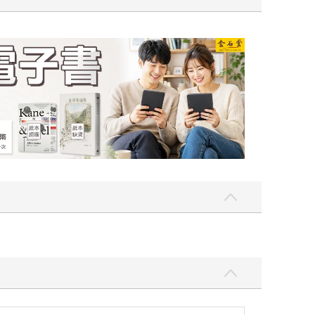
吃一點〉第二波
金石堂2026海