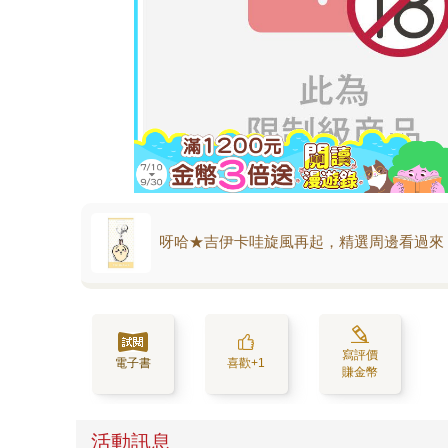
呀哈★吉伊卡哇旋風再起，精選周邊看過來
寫評價
電子書
喜歡+1
賺金幣
活動訊息