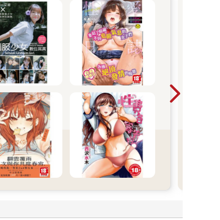
金
紳士
成人
或禁
即登
的紳