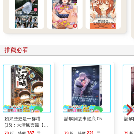
推薦必看
如果歷史是一群喵
請解開故事謎底 05
請解
(15)：大清風雲篇【萌
貓漫畫學歷史】
387
221
79
折
特價
元
79
折
特價
元
79
折