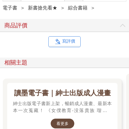
電子書
＞
新書搶先看★
＞
綜合書籍
＞
商品評價
寫評價
相關主題
讀墨電子書｜紳士出版成人漫畫
紳士出版電子書新上架，暢銷成人漫畫、最新本
本一次蒐藏！ 《女僕教育-没落貴族 瑠璃川
椿》、《班長的催眠》、《無懈可擊的女上司被
看更多
●得死去活來》等熱門系列作品任君挑選，隨時