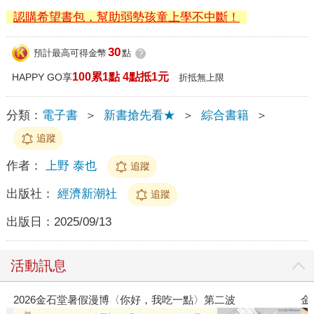
認購希望書包，幫助弱勢孩童上學不中斷！
30
預計最高可得金幣
點
?
100累1點 4點抵1元
HAPPY GO享
折抵無上限
分類：
電子書
＞
新書搶先看★
＞
綜合書籍
＞
追蹤
作者：
上野 泰也
追蹤
出版社：
經濟新潮社
追蹤
出版日：
2025/09/13
活動訊息
金石堂2026海外優惠：電子書