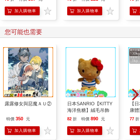
加入購物車
加入購物車
您可能也需要
露露修女與惡魔ＡＵ②
日本SANRIO【KITTY
【日
海洋焦糖】絨毛吊飾
康體
白色(
350
890
特價
元
82
折
特價
元
77
折
加入購物車
加入購物車