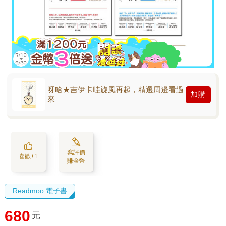
呀哈★吉伊卡哇旋風再起，精選周邊看過
加購
來
寫評價
喜歡+1
賺金幣
Readmoo 電子書
680
元