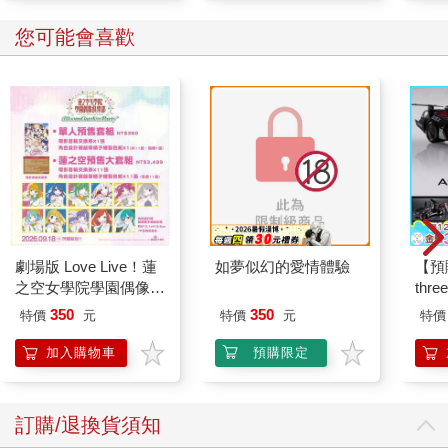
您可能會喜歡
劇場版 Love Live！蓮
如夢似幻的愛情體驗
【預
之空女學院學園偶像俱
thr
樂部 Bloom Garden
VA 
350
350
特價
元
特價
元
特價
Party單人套票
阿斯拉
SIR
加入購物車
預購限定
訂購/退換貨須知