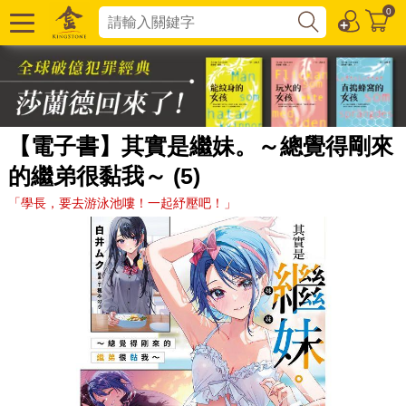
0
【電子書】其實是繼妹。～總覺得剛來
的繼弟很黏我～ (5)
「學長，要去游泳池嘍！一起紓壓吧！」