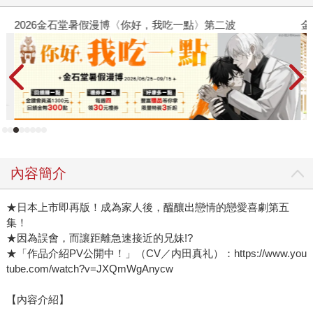
2026金石堂暑假漫博〈你好，我吃一點〉第二波
金
內容簡介
★日本上市即再版！成為家人後，醞釀出戀情的戀愛喜劇第五
集！
★因為誤會，而讓距離急速接近的兄妹!?
★「作品介紹PV公開中！」（CV／内田真礼）：https://www.you
tube.com/watch?v=JXQmWgAnycw
【內容介紹】