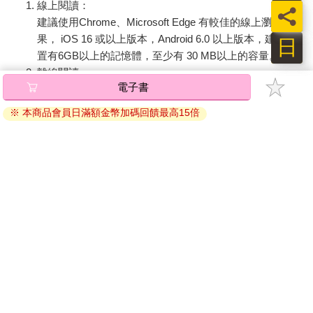
線上閱讀：
員
建議使用Chrome、Microsoft Edge 有較佳的線上瀏覽效
果， iOS 16 或以上版本，Android 6.0 以上版本，建議裝
日
置有6GB以上的記憶體，至少有 30 MB以上的容量。
離線閱讀：
電子書
APP下載：
iOS
Android
安裝電子書APP後，請依照提示登入「會員中心」→「我
※ 本商品會員日滿額金幣加碼回饋最高15倍
的E書櫃」→「電子書APP通行碼/載具管理」，取得通行
碼再登入下載您所購買的電子書。完成下載後，點選任一
書籍即可開始離線閱讀。
請至會員中心→電子書服務「我的e書櫃」領取複製『兌換
碼』至電子書服務商Readmoo進行兌換。
退換貨須知：
因版權保護，您在金石堂所購買的電子書僅能以金石堂專屬
的閱讀軟體開啟閱讀，無法以其他閱讀器或直接下載檔案。
依據「消費者保護法」第19條及行政院消費者保護處公告之
「通訊交易解除權合理例外情事適用準則」，非以有形媒介