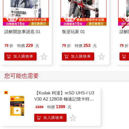
請解開故事謎底 01
叛逆玩家 01
請解
229
253
79
折
特價
元
79
折
特價
元
79
折
加入購物車
加入購物車
您可能也需要
【Kodak 柯達】mSD UHS-I U3
V30 A2 128GB 極速記憶卡特仕
版
1399
特價
元
1599
加入購物車