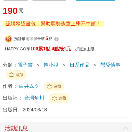
190
元
認購希望書包，幫助弱勢孩童上學不中斷！
5
預計最高可得金幣
點
?
100累1點 4點抵1元
HAPPY GO享
折抵無上限
分類：
電子書
＞
輕小說
＞
日系作品
＞
戀愛情事
追蹤
作者：
白井ムク
追蹤
出版社：
台灣角川
追蹤
出版日：
2024/03/18
活動訊息