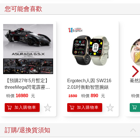
您可能會喜歡
【預購27年5月暫定】
Ergotech人因 SW216
驀然
threeMega閃電霹靂車
2.01吋衡動智慧腕錶
VA Hi-SPEC UNITED
16980
890
特價
元
特價
元
特價
1590
阿斯拉 G.S.X RS
SIREN 黑色限定
加入購物車
加入購物車
訂購/退換貨須知