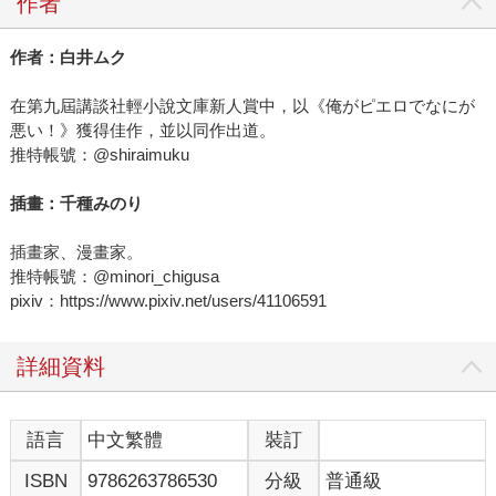
作者
作者：白井ムク
在第九屆講談社輕小說文庫新人賞中，以《俺がピエロでなにが
悪い！》獲得佳作，並以同作出道。
推特帳號：@shiraimuku
插畫：千種みのり
插畫家、漫畫家。
推特帳號：@minori_chigusa
pixiv：https://www.pixiv.net/users/41106591
詳細資料
語言
中文繁體
裝訂
ISBN
9786263786530
分級
普通級