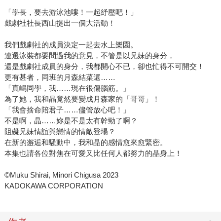
「學長，要去游泳池嘍！一起紓壓吧！」
戲劇社社長西山提出一個大活動！
我們戲劇社的成員決定一起去水上樂園。
連選泳裝都要問過我的意見，不管是以兄妹的身分，
還是戲劇社成員的身分，我都開心不已，卻也忙得不可開交！
更有甚者，同班的月森結菜還……
「真嶋同學，我……現在很傷腦筋。」
為了她，我和晶竟然要變成月森家的「哥哥」！
「我會捨命陪君子……儘管放心吧！」
不是啊，晶……妳是不是太有幹勁了啊？
阻礙兄妹情誼與戀情的情敵登場？
在新的邂逅和騷動中，我和晶的感情愈來愈緊密。
本集也請各位對焦在可愛又比任何人都努力的晶身上！
©Muku Shirai, Minori Chigusa 2023
KADOKAWA CORPORATION