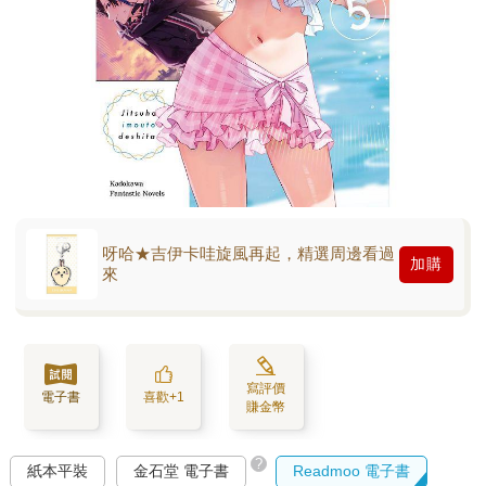
呀哈★吉伊卡哇旋風再起，精選周邊看過
加購
來
寫評價
電子書
喜歡+1
賺金幣
?
紙本平裝
金石堂 電子書
Readmoo 電子書