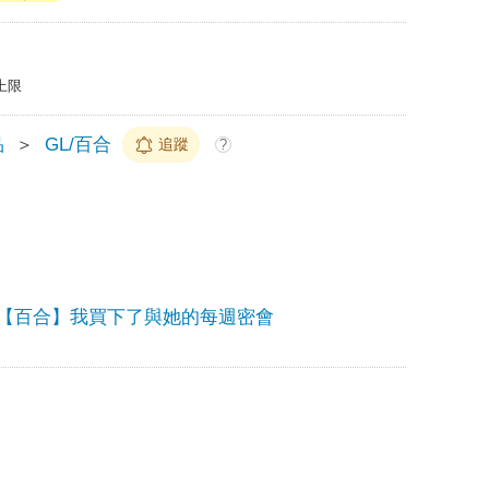
上限
品
＞
GL/百合
追蹤
?
【百合】我買下了與她的每週密會