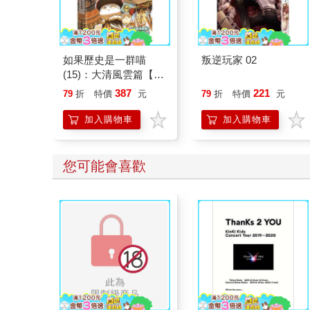
如果歷史是一群喵
叛逆玩家 02
(15)：大清風雲篇【萌
貓漫畫學歷史】
387
221
79
折
特價
元
79
折
特價
元
加入購物車
加入購物車
您可能會喜歡