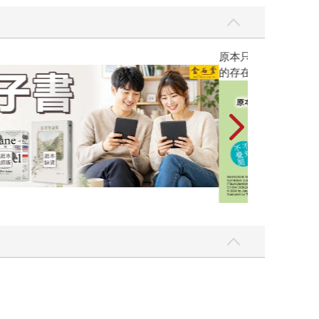
攻殼機動隊 (199