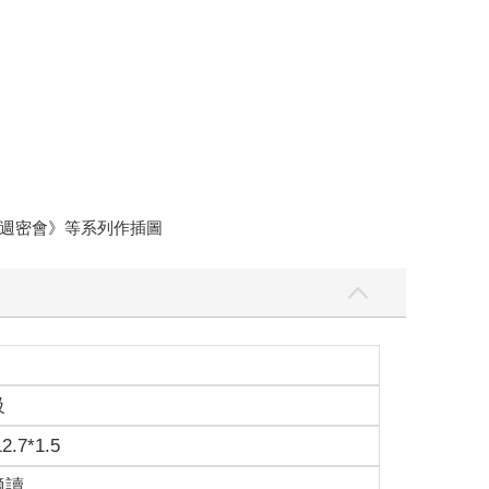
週密會》等系列作插圖
級
12.7*1.5
適讀