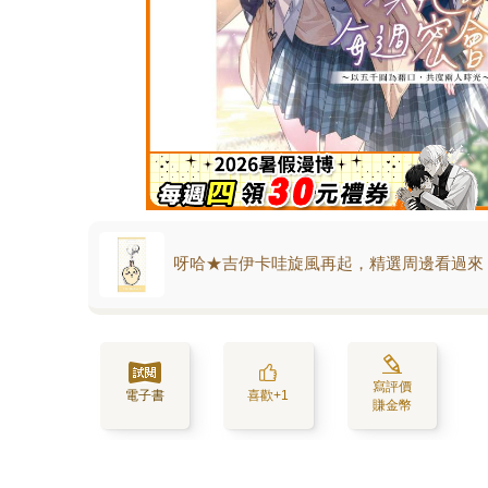
呀哈★吉伊卡哇旋風再起，精選周邊看過來
寫評價
電子書
喜歡+1
賺金幣