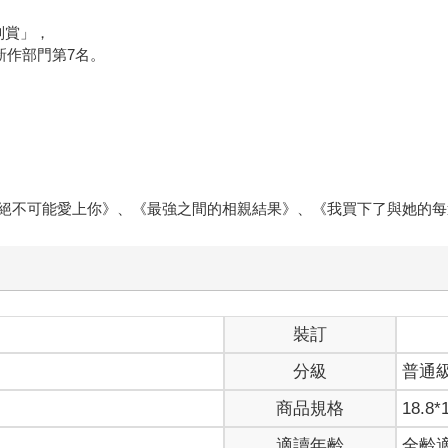
別賞」，
新作部門第7名。
絕不可能愛上你》、《最強之間的相親結果》、《我買下了與她的每
裝訂
分級
普通
商品規格
18.8*
適讀年齡
全齡