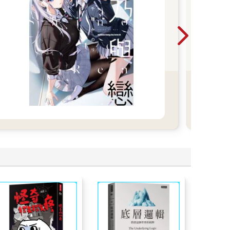
極其
情感
門女
日小
園的