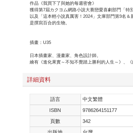
作品《我買下了與她的每週密會》
獲得第7屆カクヨム網路小說大賽戀愛喜劇部門「特
以及「這本輕小說真厲害！2024」文庫部門第9名＆
是撰寫百合的生物。
插畫：U35
日本插畫家、漫畫家、角色設計師。
繪有《進化果實～不知不覺踏上勝利的人生～》、《
詳細資料
語言
中文繁體
ISBN
9786264151177
頁數
342
出版地
台灣