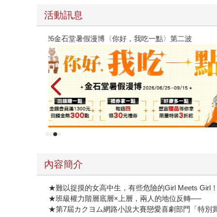
活動訊息
原本只是跟全校第一美少女商量彼此摯友的戀愛煩
的存在（１）
內容簡介
★難以捉摸的女高中生，有些危險的Girl Meets Gi
★班級權力階層底層×上層，兩人的地位反轉──
★第7屆カクヨム網路小說大賽戀愛喜劇部門「特別