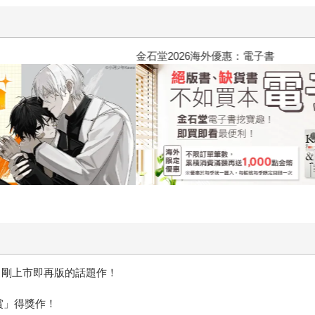
惱，不知不覺間她竟成為我最親近
台灣角川2026漫畫博覽會
rl！剛上市即再版的話題作！
賞」得獎作！