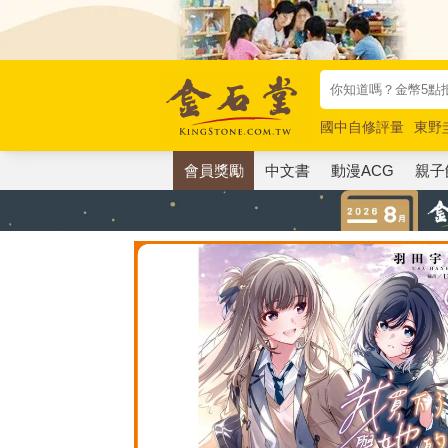
國中自修評量
東野
唯紅花綻放
奧德賽
會員獎勵
中文書
動漫ACG
親子