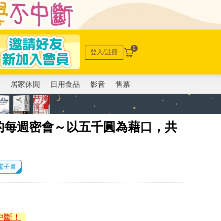
0
登入/註冊
電
居家休閒
日用食品
影音
售票
的每週密會～以五千圓為藉口，共
 電子書
中斷！