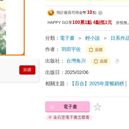
10
預計最高可得金幣
點
?
100累1點 4點抵1元
HAPPY GO享
折抵無
分類：
電子書
＞
輕小說
＞
日系作
作者：
羽田宇佐
追蹤
出版社：
台灣角川
追蹤
?
加購
出版日：
2025/02/06
相關主題：
【百合】2025年度暢銷榜
電子書
※ 金石堂電子書怎麼看