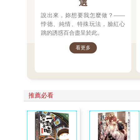
選
說出來，妳想要我怎麼做？——
悖德、純情、特殊玩法，臉紅心
跳的誘惑百合盡呈於此。
看更多
推薦必看