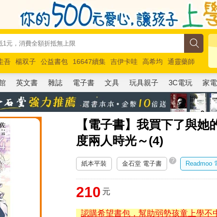
圭吾
楊双子
公益書包
16647續集
吉伊卡哇
高希均
通靈藥師
路邊攤新作
馬斯克
玩具總動員5
超慢跑
館
英文書
雜誌
電子書
文具
玩具親子
3C電玩
家
【電子書】我買下了與她
度兩人時光～(4)
?
紙本平裝
金石堂 電子書
Readmoo
210
元
認購希望書包，幫助弱勢孩童上學不