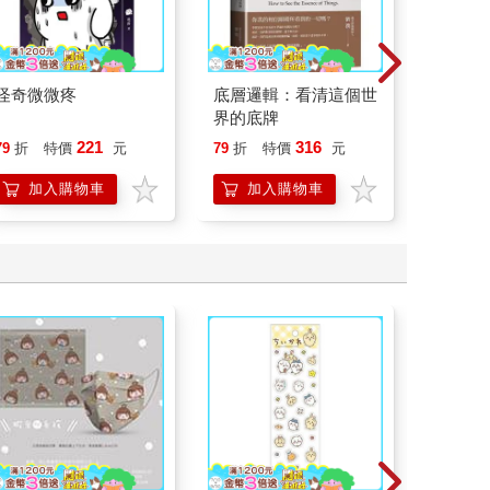
怪奇微微疼
底層邏輯：看清這個世
請解開故
界的底牌
221
316
79
折
特價
元
79
折
特價
元
79
折
加入購物車
加入購物車
加