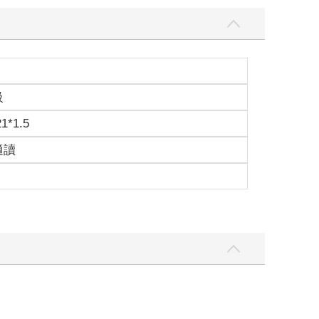
級
21*1.5
適讀