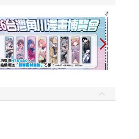
攻殼機動隊 (199