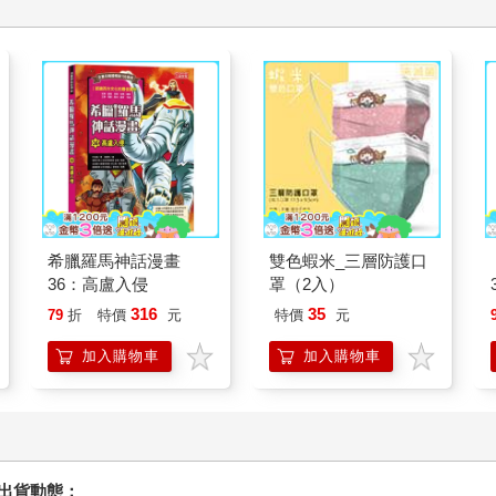
希臘羅馬神話漫畫
雙色蝦米_三層防護口
36：高盧入侵
罩（2入）
316
35
79
折
特價
元
特價
元
加入購物車
加入購物車
握出貨動態：