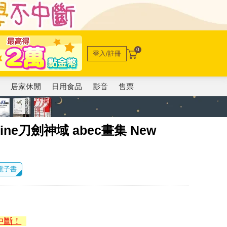
0
登入/註冊
電
居家休閒
日用食品
影音
售票
line刀劍神域 abec畫集 New
 電子書
中斷！