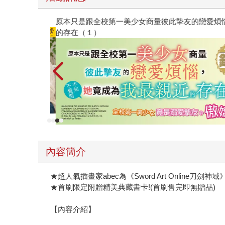
原本只是跟全校第一美少女商量彼此摯友的戀愛煩
的存在（１）
內容簡介
★超人氣插畫家abec為《Sword Art Online刀
★首刷限定附贈精美典藏書卡!(首刷售完即無贈品)
【內容介紹】