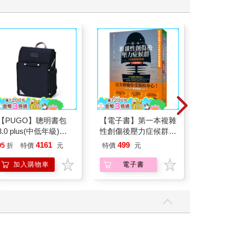
【PUGO】聰明書包
【電子書】第一本複雜
超幸福
3.0 plus(中低年級)酷
性創傷後壓力症候群自
焙材料
黑 全新進化玩美上市
我療癒聖經（長銷典
愛配色
4161
499
95
折
特價
元
特價
元
79
折
藏）
加入購物車
電子書
加