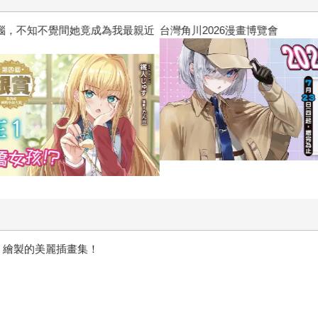
惱，不知不覺間她竟成為我最親近
台灣角川2026漫畫博覽會
劍神域》繪製的美麗插畫集！