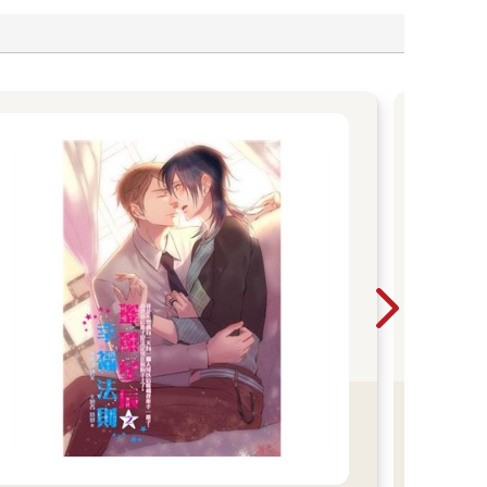
【
】
才
《惡
凡少
全
《心
姊和
還亂