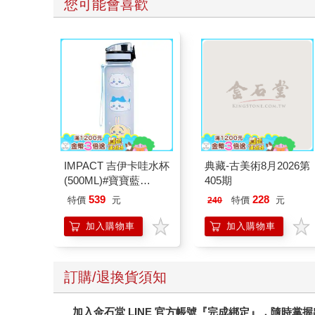
您可能會喜歡
IMPACT 吉伊卡哇水杯
典藏-古美術8月2026第
(500ML)#寶寶藍
405期
IMCHB01LB
539
228
特價
元
特價
元
240
加入購物車
加入購物車
訂購/退換貨須知
加入金石堂 LINE 官方帳號『完成綁定』，隨時掌