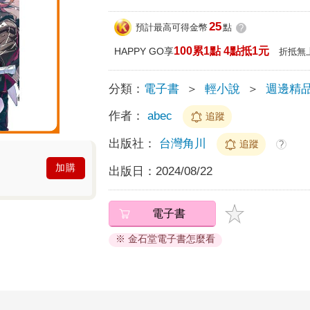
25
預計最高可得金幣
點
?
100累1點 4點抵1元
HAPPY GO享
折抵無
分類：
電子書
＞
輕小說
＞
週邊精
作者：
abec
追蹤
出版社：
台灣角川
追蹤
?
加購
出版日：
2024/08/22
電子書
※ 金石堂電子書怎麼看