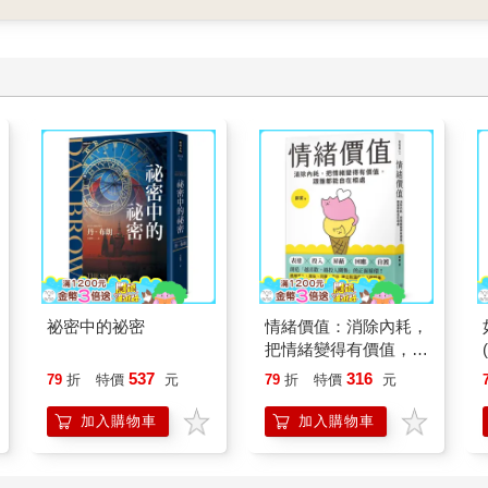
祕密中的祕密
情緒價值：消除內耗，
把情緒變得有價值，跟
誰都能自在相處
537
316
79
折
特價
元
79
折
特價
元
加入購物車
加入購物車