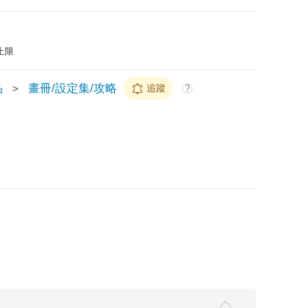
上限
品
＞
畫冊/設定集/攻略
追蹤
?