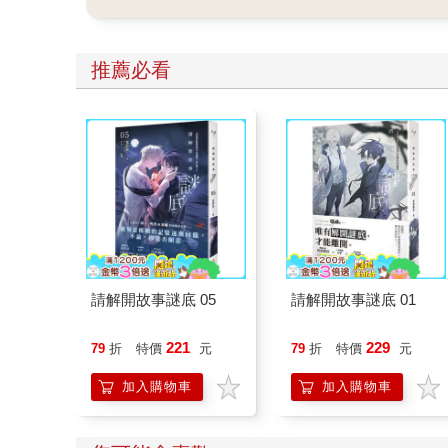
推薦必看
請解開故事謎底 05
請解開故事謎底 01
221
229
79
折
特價
元
79
折
特價
元
加入購物車
加入購物車