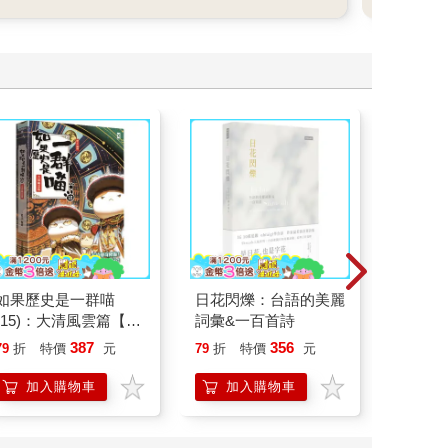
如果歷史是一群喵
日花閃爍：台語的美麗
請解開故
(15)：大清風雲篇【萌
詞彙&一百首詩
貓漫畫學歷史】
387
356
79
折
特價
元
79
折
特價
元
79
折
加入購物車
加入購物車
加