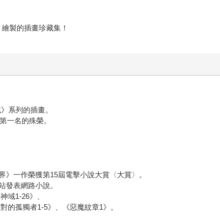
劍神域》繪製的插畫珍藏集！
劍神域》系列的插畫。
得第一名的殊榮。
界》一作榮獲第15屆電擊小說大賞〈大賞〉。
站發表網路小說。
劍神域1-26》、
-8》、《絕對的孤獨者1-5》、《惡魔紋章1》。