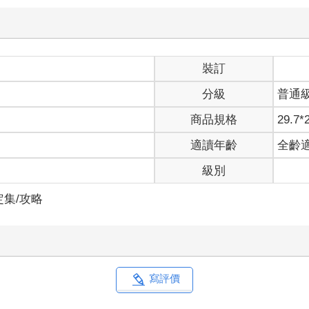
裝訂
分級
普通
商品規格
29.7*
適讀年齡
全齡
級別
定集/攻略
寫評價