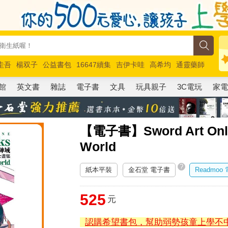
圭吾
楊双子
公益書包
16647續集
吉伊卡哇
高希均
通靈藥師
路邊攤新作
馬斯克
玩具總動員5
超慢跑
館
英文書
雜誌
電子書
文具
玩具親子
3C電玩
家
【電子書】Sword Art On
World
?
紙本平裝
金石堂 電子書
Readmoo
525
元
認購希望書包，幫助弱勢孩童上學不