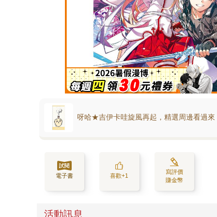
呀哈★吉伊卡哇旋風再起，精選周邊看過來
寫評價
電子書
喜歡+1
賺金幣
活動訊息