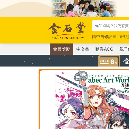
國中自修評量
東野
唯紅花綻放
奧德賽
會員獎勵
中文書
動漫ACG
親子