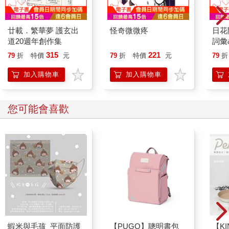
廿載．繁華夢 護玄出
怪奇微微疼
日花
道20週年創作集
詞彙
315
221
79
折
特價
元
79
折
特價
元
79
折
加入購物車
加入購物車
您可能會喜歡
蝦米與毛孩_平面防護
【PUGO】聰明書包
【KI