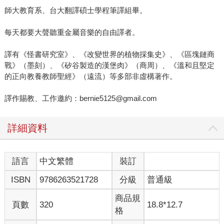
師大教育系、台大翻譯碩士學程筆譯組畢。
每天都要大聲聽重金屬音樂的自由譯者。
譯有《怪書研究室》、《改變世界的植物採集史》、《區塊鏈商
戰》（墨刻）、《矽谷製造的漢堡肉》（商周）、《溫和且堅定
的正向教養教師聖經》（遠流）等多部非虛構著作。
譯作賜教、工作邀約：bernie5125@gmail.com
詳細資料
語言
中文繁體
裝訂
ISBN
9786263521728
分級
普通級
商品規
頁數
320
18.8*12.7
格