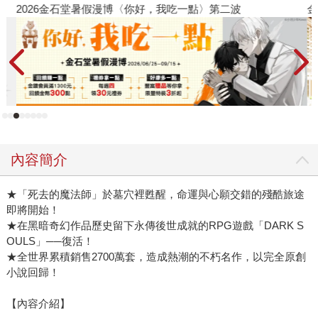
2026金石堂暑假漫博〈你好，我吃一點〉第二波
金
內容簡介
★「死去的魔法師」於墓穴裡甦醒，命運與心願交錯的殘酷旅途
即將開始！
★在黑暗奇幻作品歷史留下永傳後世成就的RPG遊戲「DARK S
OULS」──復活！
★全世界累積銷售2700萬套，造成熱潮的不朽名作，以完全原創
小說回歸！
【內容介紹】