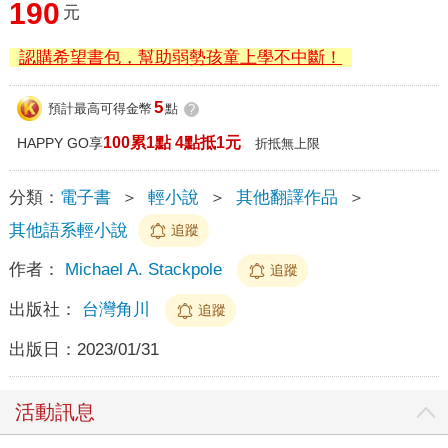
190
元
認購希望書包，幫助弱勢孩童上學不中斷！
5
預計最高可得金幣
點
?
100累1點 4點抵1元
HAPPY GO享
折抵無上限
分類：
電子書
＞
輕小說
＞
其他翻譯作品
＞
其他語系輕小說
追蹤
作者：
Michael A. Stackpole
追蹤
出版社：
台灣角川
追蹤
出版日：
2023/01/31
活動訊息