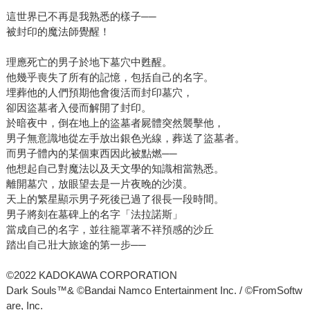
這世界已不再是我熟悉的樣子──
被封印的魔法師覺醒！
理應死亡的男子於地下墓穴中甦醒。
他幾乎喪失了所有的記憶，包括自己的名字。
埋葬他的人們預期他會復活而封印墓穴，
卻因盜墓者入侵而解開了封印。
於暗夜中，倒在地上的盜墓者屍體突然襲擊他，
男子無意識地從左手放出銀色光線，葬送了盜墓者。
而男子體內的某個東西因此被點燃──
他想起自己對魔法以及天文學的知識相當熟悉。
離開墓穴，放眼望去是一片夜晚的沙漠。
天上的繁星顯示男子死後已過了很長一段時間。
男子將刻在墓碑上的名字「法拉諾斯」
當成自己的名字，並往籠罩著不祥預感的沙丘
踏出自己壯大旅途的第一步──
©2022 KADOKAWA CORPORATION
Dark Souls™& ©Bandai Namco Entertainment Inc. / ©FromSoftw
are, Inc.