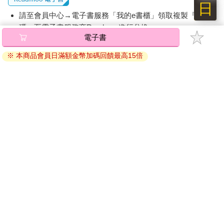
日
請至會員中心→電子書服務「我的e書櫃」領取複製『兌換
碼』至電子書服務商Readmoo進行兌換。
電子書
退換貨須知：
※ 本商品會員日滿額金幣加碼回饋最高15倍
因版權保護，您在金石堂所購買的電子書僅能以金石堂專屬
的閱讀軟體開啟閱讀，無法以其他閱讀器或直接下載檔案。
依據「消費者保護法」第19條及行政院消費者保護處公告之
「通訊交易解除權合理例外情事適用準則」，非以有形媒介
提供之數位內容或一經提供即為完成之線上服務，經消費者
事先同意始提供。（如：電子書、電子雜誌、下載版軟體、
虛擬商品…等），
不受「網購服務需提供七日鑑賞期」的限
制
。為維護您的權益，建議您先使用「試閱」功能後再付款
購買。