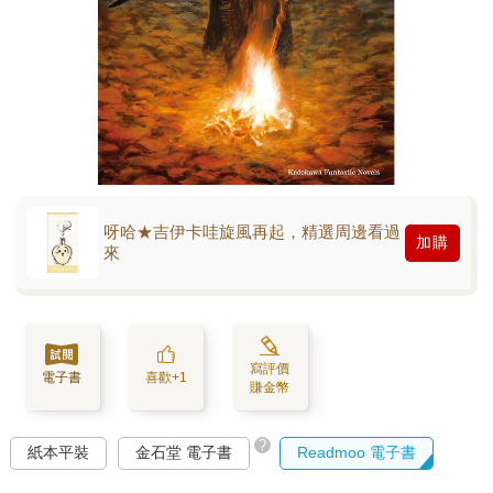
呀哈★吉伊卡哇旋風再起，精選周邊看過
加購
來
寫評價
電子書
喜歡+1
賺金幣
?
紙本平裝
金石堂 電子書
Readmoo 電子書