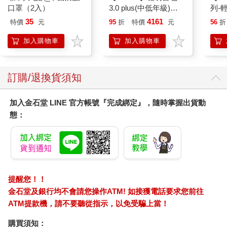
口罩（2入）
3.0 plus(中低年級)藕
列-
粉 全新進化玩美上市
平煎
35
4161
特價
元
95
折
特價
元
56
折
加入購物車
加入購物車
訂購/退換貨須知
加入金石堂 LINE 官方帳號『完成綁定』，隨時掌握出貨動
態：
提醒您！！
金石堂及銀行均不會請您操作ATM! 如接獲電話要求您前往
ATM提款機，請不要聽從指示，以免受騙上當！
購買須知：