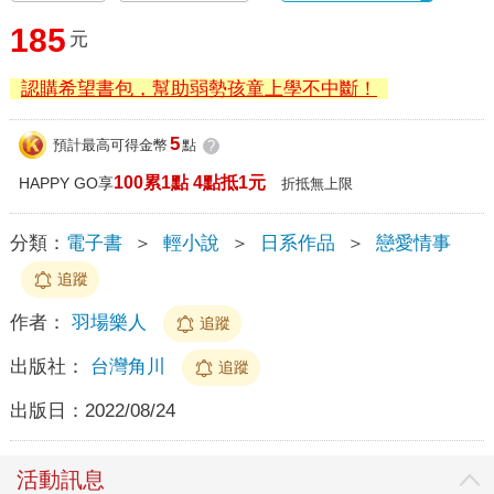
185
元
認購希望書包，幫助弱勢孩童上學不中斷！
5
預計最高可得金幣
點
?
100累1點 4點抵1元
HAPPY GO享
折抵無上限
分類：
電子書
＞
輕小說
＞
日系作品
＞
戀愛情事
追蹤
作者：
羽場樂人
追蹤
出版社：
台灣角川
追蹤
出版日：
2022/08/24
活動訊息