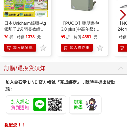
日本Unicharm嬌聯-Ag
【PUGO】聰明書包
【N
銀離子1週間長效瞬吸
3.0 plus(中高年級)沙
24c
乾爽寵物消臭大師貓尿
綠 全新進化玩美上市
1373
4351
76
折
特價
元
95
折
特價
元
特價
墊20片/袋(大容量吸水
防滲漏貓尿布/可觀察
加入購物車
加入購物車
尿色貓潔墊補充包/本
品不含貓砂盆)
訂購/退換貨須知
加入金石堂 LINE 官方帳號『完成綁定』，隨時掌握出貨動
態：
提醒您！！