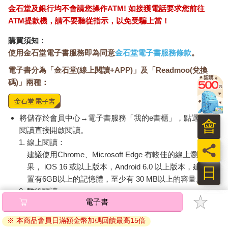
金石堂及銀行均不會請您操作ATM! 如接獲電話要求您前往
ATM提款機，請不要聽從指示，以免受騙上當！
購買須知：
使用金石堂電子書服務即為同意
金石堂電子書服務條款
。
電子書分為「金石堂(線上閱讀+APP)」及「Readmoo(兌換
碼)」兩種：
將儲存於會員中心→電子書服務「我的e書櫃」，點選線上
會
閱讀直接開啟閱讀。
線上閱讀：
員
建議使用Chrome、Microsoft Edge 有較佳的線上瀏覽效
果， iOS 16 或以上版本，Android 6.0 以上版本，建議裝
日
置有6GB以上的記憶體，至少有 30 MB以上的容量。
離線閱讀：
電子書
APP下載：
iOS
Android
安裝電子書APP後，請依照提示登入「會員中心」→「我
※ 本商品會員日滿額金幣加碼回饋最高15倍
的E書櫃」→「電子書APP通行碼/載具管理」，取得通行