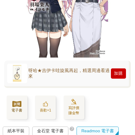
呀哈★吉伊卡哇旋風再起，精選周邊看過
加購
來
寫評價
電子書
喜歡+1
賺金幣
?
紙本平裝
金石堂 電子書
Readmoo 電子書