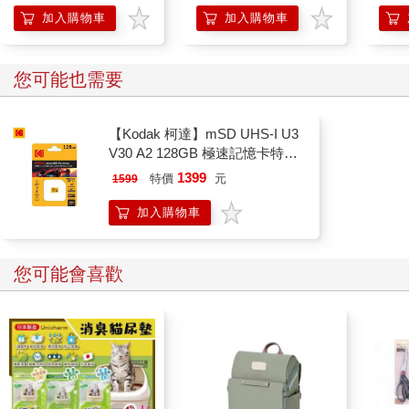
「行
加入購物車
加入購物車
學方
您可能也需要
【Kodak 柯達】mSD UHS-I U3
V30 A2 128GB 極速記憶卡特仕
版
1399
特價
元
1599
加入購物車
您可能會喜歡