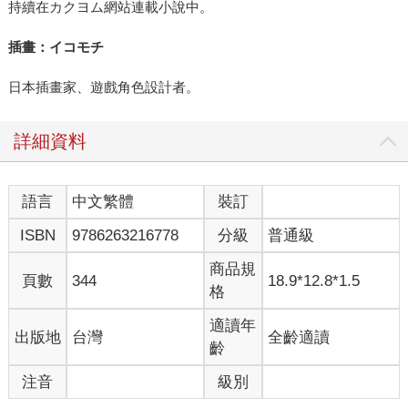
持續在カクヨム網站連載小說中。
插畫：イコモチ
日本插畫家、遊戲角色設計者。
詳細資料
語言
中文繁體
裝訂
ISBN
9786263216778
分級
普通級
商品規
頁數
344
18.9*12.8*1.5
格
適讀年
出版地
台灣
全齡適讀
齡
注音
級別