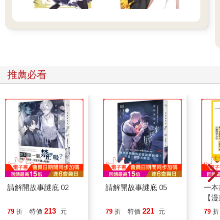
推薦必看
請解開故事謎底 02
請解開故事謎底 05
一本
【漫
行動
213
221
79
折
特價
元
79
折
特價
元
79
折
開關