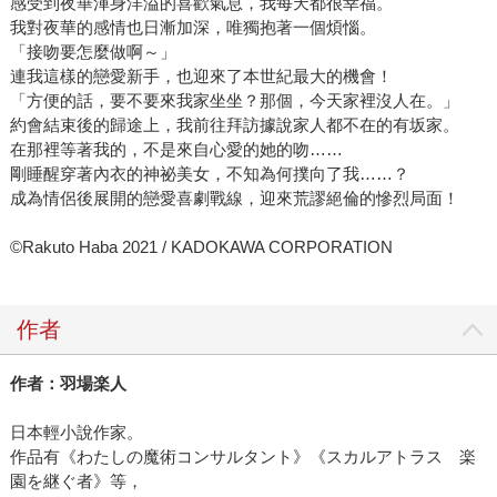
感受到夜華渾身洋溢的喜歡氣息，我每天都很幸福。
我對夜華的感情也日漸加深，唯獨抱著一個煩惱。
「接吻要怎麼做啊～」
連我這樣的戀愛新手，也迎來了本世紀最大的機會！
「方便的話，要不要來我家坐坐？那個，今天家裡沒人在。」
約會結束後的歸途上，我前往拜訪據說家人都不在的有坂家。
在那裡等著我的，不是來自心愛的她的吻……
剛睡醒穿著內衣的神祕美女，不知為何撲向了我……？
成為情侶後展開的戀愛喜劇戰線，迎來荒謬絕倫的慘烈局面！
©Rakuto Haba 2021 / KADOKAWA CORPORATION
作者
作者：羽場楽人
日本輕小說作家。
作品有《わたしの魔術コンサルタント》《スカルアトラス 楽
園を継ぐ者》等，